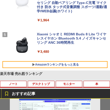
セリング 自動ペアリング Type-C充電 マイク
付き 防水 タッチ式音量調整 スポーツ/通勤/通
学/WEB会議(ホワイト)
￥1,964
Xiaomi シャオミ REDMI Buds 8 Lite ワイヤ
レスイヤホン Bluetooth 5.4 ノイズキャンセ
リング ANC 36時間再生
￥3,480
Amazonランキングをもっと見る
楽天市場 売れ筋ランキング
ノート
デスクトップ
モニター
本
BRUCE WAYNE feat. Flo Milli, ATL Jacob
by Amazon 天然水 ラベルレス 500ml ×24本
薬屋のひとりごと 17巻 (デジタル版ビッグガ
[Explicit]
富士山の天然水 バナジウム含有 水 ミネラル
ンガンコミックス)
ウォーター ペットボトル 静岡県産 500ミリリ
おすすめ記事
ットル (Smart Basic)
￥250
￥770
【期間限定破格金額！】新生活 新古品 W
【クーポン利用で8,980円！】AOC公式
ONE PIECE モノクロ版 115 【電子書
1
1
1
￥1,380
in11搭載 パソコンノートパソコンoffice
モバイルモニター 15.6インチ モバイルデ
籍】[ 尾田栄一郎 ]