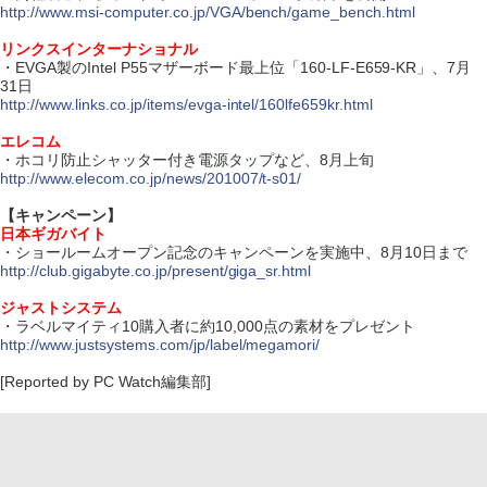
http://www.msi-computer.co.jp/VGA/bench/game_bench.html
リンクスインターナショナル
・EVGA製のIntel P55マザーボード最上位「160-LF-E659-KR」、7月
31日
http://www.links.co.jp/items/evga-intel/160lfe659kr.html
エレコム
・ホコリ防止シャッター付き電源タップなど、8月上旬
http://www.elecom.co.jp/news/201007/t-s01/
【キャンペーン】
日本ギガバイト
・ショールームオープン記念のキャンペーンを実施中、8月10日まで
http://club.gigabyte.co.jp/present/giga_sr.html
ジャストシステム
・ラベルマイティ10購入者に約10,000点の素材をプレゼント
http://www.justsystems.com/jp/label/megamori/
[Reported by PC Watch編集部]