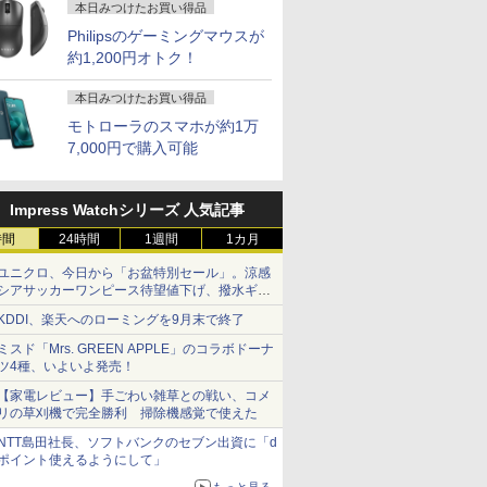
本日みつけたお買い得品
Philipsのゲーミングマウスが
約1,200円オトク！
本日みつけたお買い得品
モトローラのスマホが約1万
7,000円で購入可能
Impress Watchシリーズ 人気記事
時間
24時間
1週間
1カ月
ユニクロ、今日から「お盆特別セール」。涼感
シアサッカーワンピース待望値下げ、撥水ギア
ショーツは1990円に
KDDI、楽天へのローミングを9月末で終了
ミスド「Mrs. GREEN APPLE」のコラボドーナ
ツ4種、いよいよ発売！
【家電レビュー】手ごわい雑草との戦い、コメ
リの草刈機で完全勝利 掃除機感覚で使えた
NTT島田社長、ソフトバンクのセブン出資に「d
ポイント使えるようにして」
もっと見る