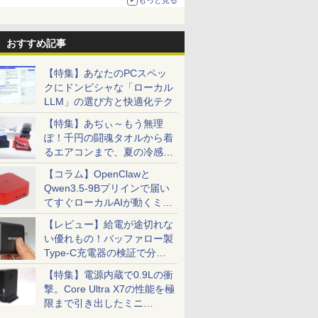
おすすめ記事
【特集】あなたのPCスペッ
クにドンピシャな「ローカル
LLM」の選び方と快適化テク
【特集】あぢぃ～もう無理
ぽ！千円の闘魂タオルから着
るエアコンまで、夏の冷感グ
ッズ一挙紹介
【コラム】OpenClawと
Qwen3.5-9Bプリインで届い
てすぐローカルAIが動くミニ
PC「SER9 Pro」
【レビュー】給電が途切れな
い優れもの！バッファロー製
Type-C充電器の検証で分か
ったこと
【特集】電源内蔵で0.9Lの衝
撃。Core Ultra X7の性能を極
限まで引き出したミニ
PC「GPD BOX」