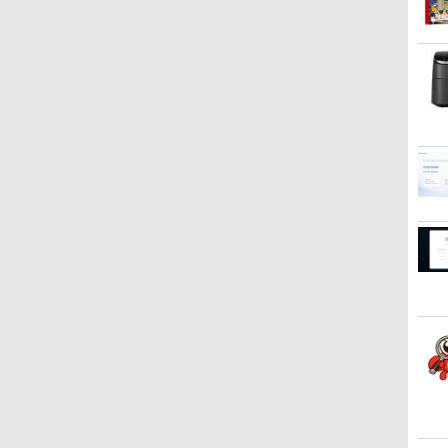
ク
日まで限定価格／ゲーミングPC セッ
ASUS エイスース 液晶
【9月上旬発送予定】 ハ
アイオーデータ｜I-O
[9月上旬より発送予定]
LENOVO レノボ ThinkStation
Philips｜フィリップス 液
ふかふかダンジョン攻略
ポイント
【2,0
アンダ
RTX5060 Ryzen7 5700X メモリ
ディスプレイ Eye Care
ンターハンター 全巻
DATA 液晶ディスプレイ
[新
PGX(30KL0005JP)
晶ディスプレイ(23.8
記〜俺の異世界転生冒険
Window
チ An
【電子書
]
SSD500GB Windows11 デスクトッ
［23.8型 / フル
HUNTER×HUNTER 1
(23.8型/ADS/FullHD
品]HUNTER×HUNTER ハ
型/IPS/WQHD
譚〜/ 20 【電子書籍】[
OptiP
モニター 
￥961,000
￥792
ニター付き 23.8型 IPS 100Hz 1年
HD(1920×1080) / ワイ
巻-39巻 セット 最新 冨樫
1920×1080/100Hz/5ms/HDMI/DP/USB
ンター×ハンター (1-39巻
2560×1440/75Hz/1ms)(ブ
KAKERU ]
世代 37
プ ビジ
70
￥13,800
￥19,096
￥25,977
￥19,096
￥29,800
￥792
￥19,80
￥45,97
z
性能 配信 動画編集 eスポーツ 初心
ド］ VA249HG
義博 集英社 ジャンプコミ
Type-C/VESA/5年保証・
最新刊) 全巻セット [入荷
ラック) 24E1N5600E/11
8G/HD
式 ゲーミングパソコン デスクトップ
ックス 漫画 マンガ まん
無輝点保証)(ホワイト)
予約]
ン
が 全巻セット 【送料無
LCD-C242SDW
料】【新品】
な