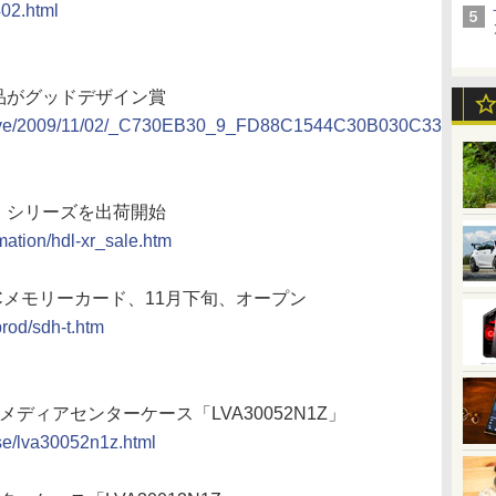
402.html
など9製品がグッドデザイン賞
m/archive/2009/11/02/_C730EB30_9_FD88C1544C30B030C33
 XR」シリーズを出荷開始
mation/hdl-xr_sale.htm
HCメモリーカード、11月下旬、オープン
rod/sdh-t.htm
ディアセンターケース「LVA30052N1Z」
ase/lva30052n1z.html