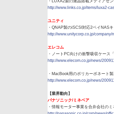
・LUXA2製の液晶搭載メディアセンタ
http://www.links.co.jp/items/luxa2-c
ユニティ
・QNAP製のiSCSI対応2ベイNASキ
http://www.unitycorp.co.jp/company
エレコム
・ノートPC向けの衝撃吸収ケース「ZER
http://www.elecom.co.jp/news/20091
・MacBook用のポリカーボネート製ハ
http://www.elecom.co.jp/news/20091
【業界動向】
パナソニック/ミネベア
・情報モーター事業を合弁会社のミネ
http://panasonic.co.jp/corp/news/offi