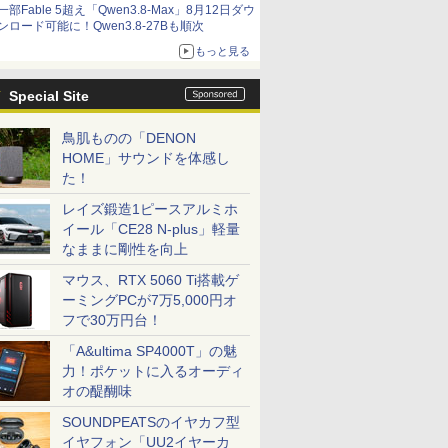
一部Fable 5超え「Qwen3.8-Max」8月12日ダウ
ンロード可能に！Qwen3.8-27Bも順次
もっと見る
Special Site
0C930C730B630A430F330DE8C9230D753DE8C_.aspx
鳥肌ものの「DENON
HOME」サウンドを体感し
た！
レイズ鍛造1ピースアルミホ
イール「CE28 N-plus」軽量
なままに剛性を向上
マウス、RTX 5060 Ti搭載ゲ
ーミングPCが7万5,000円オ
フで30万円台！
「A&ultima SP4000T」の魅
力！ポケットに入るオーディ
オの醍醐味
SOUNDPEATSのイヤカフ型
イヤフォン「UU2イヤーカ