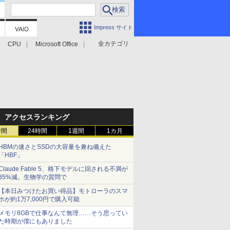
Impress サイト
全カテゴリ
CPU
Microsoft Office
アクセスランキング
時間
24時間
1週間
1カ月
HBMの速さとSSDの大容量を兼ね備えた
「HBF」
Claude Fable 5、格下モデルに回される不満が
85%減。生物学の質問で
【本日みつけたお買い得品】モトローラのスマ
ホが約1万7,000円で購入可能
メモリ8GBで仕事なんて無理……そう思ってい
た時期が僕にもありました