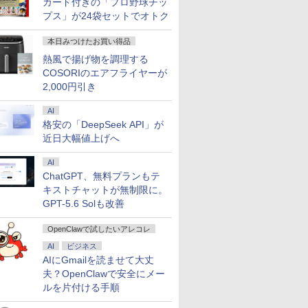
カード付きの「プロ野球チッ
プス」が24袋セットでオトク
本日みつけたお買い得品
10倍 送料無料 中古パソコン
00円クーポン＋P最大31.5%還元！】KTC MegPad 25イン
ーニンジャ（18）
【 限定生産・特典つき 】
＼11日まで限定価格／ゲーミングPC セッ
[新品]ご近所物語 [完全
【エントリーで最大全額ポイント還元
タッチペンで音が聞
LENOVO レノ
熱風で揚げ物を調理する
s 11 Pro 64bit 搭載 DELL
droid 14搭載 スマートタブレット ディスプレイ モバイル
籍】[ 花沢健吾 ]
YUZURU2027 羽生結弦カ
ト 新品 RTX5060 Ryzen7 5700X メモリ
版] (1-4巻 全巻) 全巻セッ
ー USB-C対応 PCモニター LG Moni
る！はじめてずかん1
PGX(30KL0
COSORIのエアフライヤーが
lex シリーズ（7010等） Core i7 第3
FHD 10点マルチタッチ 8GB+128GB Qualcommチッ
レンダー壁掛け版 [ 能登
16GB SSD500GB Windows11 デスクトッ
ト
/WQHD(2560×1440） /ワイド /100
英語つき [ 小学館 ]
￥961,000
70 3.4G/メモリ
ネス/移動/家庭用 レディース A25Q5
2,000円引き
直 ]
プPC モニター付き 23.8型 IPS 100Hz 1年
0
9
￥5,170
￥181,070
￥5,280
￥25,160
￥5,478
D500GB/DVD-ROM/激安セール
保証 高性能 配信 動画編集 eスポーツ 初心
者 一式 ゲーミングパソコン デスクトップ
AI
パソコン
格安の「DeepSeek API」が
近日大幅値上げへ
AI
ChatGPT、無料プランもテ
キストチャットが無制限に。
GPT-5.6 Solも改善
OpenClawで試したいアレコレ
AI
ビジネス
AIにGmailを読ませて大丈
夫？OpenClawで安全にメー
ルを片付ける手順