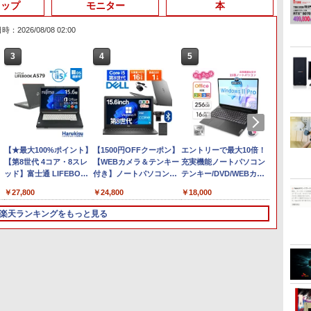
トップ
モニター
本
：2026/08/08 02:00
3
4
5
6
Anker Soundcore
On My Road (Stadium
by Amazon 天然水ラベ
ONE PIECE モノクロ版
【2026年アップグレー
On My Road (Stadium
by Amazon 炭酸水 ラ
HUNTER×HUNTER モ
Xiaomi シャオミ REDMI
BUGS LIFE
コカ・コーラ やかんの麦
スーパーの裏でヤニ吸う
Liberty 5 ミッドナイト
ver.)
ルレス 2L×9本
115 (ジャンプコミック
ド版】AOKIMI ワイヤ
ver.)
ベルレス 500ml ×24本
ノクロ版 39 (ジャンプ
Buds 8 Lite ワイヤレス
茶 from 爽健美茶 ラベル
ふたり 9巻 (デジタル版ビ
￥250
ブラック
スDIGITAL)
レスイヤホン
強炭酸水 ペットボトル
コミックスDIGITAL)
イヤホン Bluetooth 5.4
レス 650mlPET×24本
ッグガンガンコミックス)
￥250
￥1,117
￥250
bluetooth イヤホン
500ミリリットル
ノイズキャンセリング
￥14,990
￥594
￥2,599
￥1,625
￥572
￥3,480
￥2,009
￥810
V12 小型軽量 ブルート
(Smart Basic)
ANC 36時間再生
【★最大100%ポイント】
ゥースHi-Fi 最大36時間
【1500円OFFクーポン】
エントリーで最大10倍！
【楽天
【第8世代 4コア・8スレ
再生 ぶるーとゅーす コ
【WEBカメラ＆テンキー
充実機能ノートパソコン
2026
ッド】富士通 LIFEBOOK
ードレス ENCノイズキ
付き】ノートパソコン
テンキー/DVD/WEBカメ
パソコン
メ
A579/第8世代 Core i5/メ
ャンセリング 自動ペア
15.6インチ SSD512GB
ラ内蔵第8世代Core i3/i5
本語キー
￥27,800
￥24,800
￥18,000
￥33,68
モリ: 8GB/16GB/新品
リング Type-C充電 マ
メモリ16GB Corei5 第8
Core i7 最大メモリ16GB
CPU搭載
SSD:256GB/512GB/1TB/DVD/Wi-
イク付き 防水 タッチ式
世代 Microsoft Office付
新品SSD256GB 東芝
13世代C
楽天ランキングをもっと見る
fi/15.6
音量調整 スポーツ/通
き Windows11 DELL
NEC有名メーカー15.6型
インチ
ー
型/Office/HDMI/USB3.1/
勤/通学/WEB会議
Latitude 3500 中古ノー
DVD内蔵 15.6インチ
HD cpu
証
中古PC 中古ノートパソコ
6.0(オフホワイト)
トパソコン PC パソコン
HDMI Polaris Office搭載
N95/N5
ン Windows11 Win11正
中古ノートPC 中古PC 最
最新
8GB 12
3
3
4
4
3
5
5
1
6
6
ン
式対応
大SSD1TB メモリ32GB
MicrosoftOffice2024可
SSD 12
古
中古パソコン フルHD
Windows11 長期保証 中
512GB 
古PC
設定済