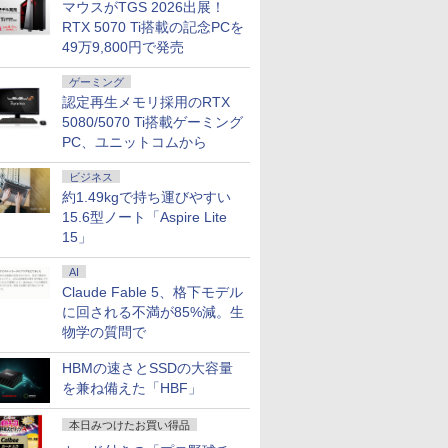
マウスがTGS 2026出展！
RTX 5070 Ti搭載の記念PCを
49万9,800円で発売
7
8
9
ゲーミング
認定再生メモリ採用のRTX
5080/5070 Ti搭載ゲーミング
PC、ユニットコムから
ビジネス
約1.49kgで持ち運びやすい
15.6型ノート「Aspire Lite
1位常連】【新品】
中古ノートパソコン 第11
本日超得 P5倍｜MS
【楽天ランキング1
年最新モデル ノート
世代 Panasonic Let's
Office 2024 H&B 搭載｜
三年保証 パソコン 
15」
 パソコン JIS 日
note SV1 12.1型 Core i5
中古 2in1 ノートパソコン
パソコン office付き 
ボード 第14世代
[メモリ8GB/16GB
Windows11 Office付き｜
世代 CPU core i5 i7
AI
0
￥49,800
￥49,800
￥35,980
 Windows11 第
SSD256GB/512GB/1TB]
HP Elite Dragonfly 2in1
celeron N3450 14.1/
Claude Fable 5、格下モデル
PU搭載 14.1/15.6
Windows11 Office付き
｜Core i5 第8世代 8265U
型 フルHD液晶 高性
に回される不満が85%減。生
ワイド液晶 フル
軽量 モバイルPC WEBカ
メモリ 8GB SSD 256GB
モリ 6~32GB SSD
物学の質問で
メラ Bluetooth 無線LAN
13.3型 FHD 1,920×1,080
128GB~2TB 指紋認
095/N3450 メモリ
HDMI 在宅勤務 テレワー
タッチパネル WEBカメラ
却ファzン 初期設定
HBMの速さとSSDの大容量
GB 16GB 32GB
ク 学生向け ビジネス 高
LTE 対応｜中古 パソコン
Windows11 ノートP
7
2
8
7
9
3
8GB 256GB
を兼ね備えた「HBF」
速起動
2-in-1 タブレットPC
1TB USB3.0 初期
本日みつけたお買い得品