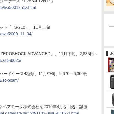
ーケース「LVA30012N1Z」
ase/lva30012n1z.html
ット「TS-210」、11月上旬
/news/2009_11_04/
お
OSHOCK ADVANCED」、11月下旬、2,835円～
1/zsb-ib025/
ードケース4種類、11月中旬、5,670～6,300円
1/sc-pcam/
ベアモータ株式会社を2010年4月を目処に譲渡
cial.data/data.dir/jn091102-3/jn091102-3.html