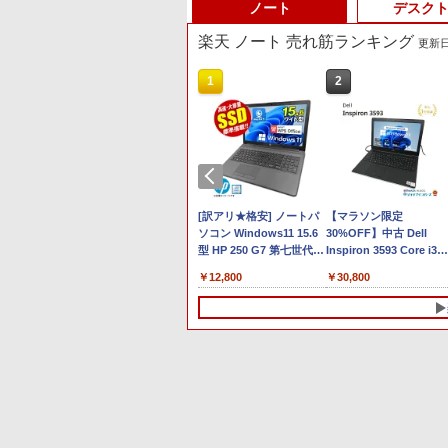
ノート
デスク
楽天 ノート 売れ筋ランキング
更新日時
10
1
2
Anker Soundcore P40i
BRUCE WAYNE feat.
【Amazon.co.jp限定】
薬屋のひとりごと 17巻
Anker Soundcore P31i
BRUCE WAYNE feat.
by Amazon 天然水 ラ
異世界居酒屋「のぶ」
オフホワイト
Flo Milli, ATL Jacob
い・ろ・は・す 2L PET
(デジタル版ビッグガン
ホワイト
Flo Milli, ATL Jacob
ベルレス 500ml ×24本
(22) (角川コミックス・
[Explicit]
ラベルレス ×8本
ガンコミックス)
[Explicit]
富士山の天然水 バナジ
エース)
￥7,990
￥5,990
ウム含有 水 ミネラルウ
￥250
￥1,112
￥770
￥250
￥1,380
￥832
ォーター ペットボトル
グ1位！】
【クーポン配布セール】
[訳アリ★格安] ノートパ
静岡県産 500ミリリッ
【マラソン限定
コン ノート
6/26 新発売 ASUS
ソコン Windows11 15.6
トル (Smart Basic)
30%OFF】中古 Dell
e付き 第14
Chromebook CM15 ノー
型 HP 250 G7 第七世代
Inspiron 3593 Core i3
5 i7
トパソコン Chrome OS
Core-i3 メモリ8GB
1005G1 第10世代CPU 
￥76,800
￥12,800
￥30,800
14.1/15.6
ミスティグリーン 15.6型
SSD128GB 15.6インチ 無
モリ8GB SSD256GB 15
 高性能メ
フルHD MediaTek
線LAN テンキー HDMI
インチ フルHD
SSD
Kompanio 540 メモリ
Webカメラ DVDマルチ
Windows11 Home WEB
 指紋認証 冷
8GB eMMC 64GB Webカ
Bluetooth USB3.0 SDカ
カメラ 無線LAN テンキ
期設定済
メラ Bluetooth Type-C
ード ノートPC ノート 中
DVDマルチ P75F 1年保
ノートPC
Power Delivery対応 日本
古パソコン 中古PC
レビュー特典:WPS
10
1
1
1
2
2
2
語キーボード ASUS
Win11 Office 格安 中古
Office Bランク パソコ
Chromebook
ノートパソコン デル 中
CM1505CM4A-864GR
ノートPC