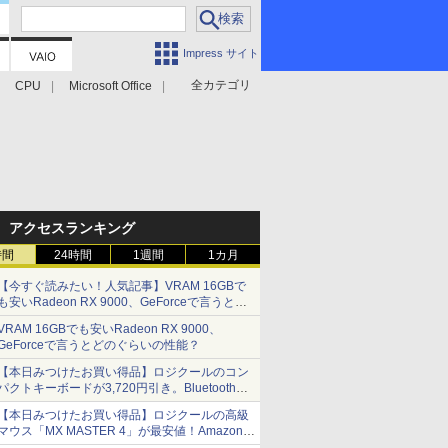
Impress サイト
全カテゴリ
CPU
Microsoft Office
アクセスランキング
時間
24時間
1週間
1カ月
【今すぐ読みたい！人気記事】VRAM 16GBで
も安いRadeon RX 9000、GeForceで言うとど
のぐらいの性能？ - PC Watch
VRAM 16GBでも安いRadeon RX 9000、
GeForceで言うとどのぐらいの性能？
【本日みつけたお買い得品】ロジクールのコン
パクトキーボードが3,720円引き。Bluetoothで3
台接続対応
【本日みつけたお買い得品】ロジクールの高級
マウス「MX MASTER 4」が最安値！Amazonで
3千円弱の割引