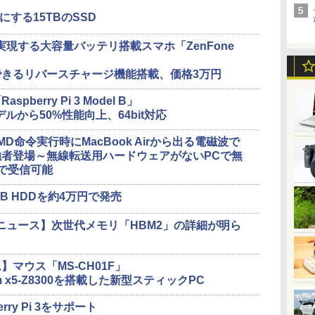
にする15TBのSSD
実現する大容量バッテリ搭載スマホ「ZenFone
きるリバースチャージ機能搭載、価格3万円
erry Pi 3 Model B」
モデルから50%性能向上、64bit対応
IMD命令実行時にMacBook Airから出る電磁波で
者登場～無線転送用ハードウェアがないPCで無
で受信可能
B HDDを約4万円で発売
外ニュース】次世代メモリ「HBM2」の詳細が明ら
マウス「MS-CH01F」
Atom x5-Z8300を搭載した新型スティックPC
berry Pi 3をサポート