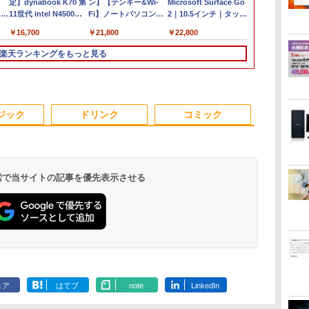
定】dynabook K70 第
ン】【テンキー&Wi-
Microsoft Surface Go
ProBook 650 
i5
11世代 intel N4500
Fi】ノートパソコン
2｜10.5インチ｜タッチ
Windows11 
ce
10.1型 高精細 IPSノン
15.6インチ SSD128GB
対応 PixelSense｜第8
PC | 一年保証
￥16,700
￥21,800
￥22,800
￥23,980
グレア 無音ファンレス
メモリ8GB Core i3 第
世代 Core m3-8100Y｜
| Core i5 826
Wi-Fi 6 WEBカメラ 初
8世代 Microsoft
メモリ8GB｜高速
最大3.9)GHz |
楽天ランキングをもっと見る
TB
期設定済み すぐ使える
Office付き
128GB SSD｜Win 11
MEM:8GB |
N
Windows 11 頑丈設計
Windows11 Lenovo
& Office 2019｜軽量モ
SSD:256GB(
ビ
2in1 タブレットPC(タ
Thinkpad L580 中古ノ
バイルタブレットPC｜
DVD-ROM | 
生向
ッチペン非付属)【整備
ートパソコン PC パソ
プラチナ｜本体のみ｜
あり | Webカ
3
3
3
4
4
4
5
5
5
6
6
済み中古品】
コン 中古ノートPC 中
キーボードなし
フルHD | テン
ジック
ドリンク
コミック
古PC SSD1TB メモリ
Win11Pro64B
16GB 中古パソコン レ
ダプター付属
ノボ
 検索で当サイトの記事を優先表示させる
FF
限
け
【期間限定P15倍+最大
液晶モニター PCディ
筋肉 脳 血管 腸 骨 5
＼3年保証／ デスクト
【楽天1位！保護レザ
アーティストのための
【エントリーでポイン
HP P224 LED液晶モニ
ROCKIN'ON JAPAN
【楽天1位常連
ゼロからスタ
第
5
ミ
10%OFFクーポン】
スプレイ 23.8 24インチ
つの力が毎日高ま
ップパソコン パソコン
ーケース付き】【タッ
人体解剖学 ドローイン
ト100％還元のチャン
ター 21.5インチワイド
(ロッキング・オン・ジ
冠獲得】黒/白
ニング だれ
第8
VA
治
【3年保証】HP
144Hz 1ms IPS フル
る！ 鎌田式長生き常
Windows11 新品
チ選択】 モバイルモニ
グ フォーム＆ポーズ [
ス】GMKtec ミニPC
薄型 液晶ディスプレイ
ャパン) 2026年 10月号
21.5 / 23.8 / 
る英語の耳作
載
PRODESK 400 G6 DM
HD ノングレア 非光沢
備菜 [ 鎌田 實 ]
Office付き インテル 第
ター 15.6インチ ノング
Tom Fox ]
AMD Ryzen 5 7640HS
1920×1080 （フル
240Hz/200Hz
ニング [ 安河
￥52,800
￥9,999
￥1,694
￥57,999
￥9,999
￥5,500
￥91,999
￥5,600
￥1,080
￥11,999
￥1,540
ン
SSD512GB メモリ8GB
ブルーライトカット
13世代 Core i5
レア 非光沢 1080Pフル
6コア12スレッド
HD）白色LEDバックラ
/180Hz/165Hz
.
Anker Soundcore
On My Road
by Amazon 天然水
ONE PIECE モノクロ
【2026年アップグレ
On My Road
by Amazon 炭酸水
HUNTER×HUNTER
Xiaomi シャオミ
BUGS LIFE
コカ・コーラ やかんの
スーパーの裏でヤニ吸
対
Core i5 Windows 11
HDMI VGA スピーカー
4590~Core i7 13700
HD コスパ 高画質 デュ
MAX5.0GHz DDR5
イト IPSパネル 非光沢
ゲーミングモ
Liberty 5 ミッドナイ
(Stadium ver.)
ラベルレス 2L×9本
版 115 (ジャンプコミ
ード版】AOKIMI ワ
(Stadium ver.)
ラベルレス 500ml
モノクロ版 39 (ジャ
REDMI Buds 8 Lite ワ
麦茶 from 爽健美茶 ラ
うふたり 9巻 (デジタル
調整
Pro 中古 アウトレット
内蔵 ヘッドホン端子
5.20GHz 16コア24スレ
アルモニター サブモニ
32GB/最大128GB
ノングレア ディスプレ
1ms応答 pc
￥250
トブラック
ックスDIGITAL)
イヤレスイヤホン
×24本 強炭酸水 ペッ
ンプコミックス
イヤレスイヤホン
ベルレス
版ビッグガンガンコミ
返品 送料無料 中古デス
VESA対応 テレワーク
ッド メモリ 8~32GB
ター ポータブルモニタ
Radeon 760M PCIe3.0
イポート HDMI VGA
パソコン モニ
￥250
￥1,117
￥250
ェア
はてブ
note
LinkedIn
水
bluetooth イヤホン
トボトル 500ミリリ
DIGITAL)
Bluetooth 5.4 ノイズ
650mlPET×24本
ックス)
クトップパソコン 中古
在宅勤務 法人向け オフ
SSD 256GB~1TB デス
ー ゲーミングモニター
M.2 2280 SSD1TB/最
PS4 switch 対応 スイ
沢 スピーカ
￥14,990
￥594
￥1,964
￥1,625
￥572
￥3,480
￥2,009
￥810
V12 小型軽量 ブルー
ットル (Smart
キャンセリング ANC
パソコン デスクトップ
ィス TERRA 2441W
クトップPC
リモートワーク IPS
大2×8TB USB4
ッチ VESA準拠【中
HDR/Freesyn