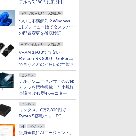
デルも5,280円に割引中
今すぐ読みたい！人気記事
ついに不満解消？Windows
11プレビュー版でタスクバー
の配置変更を徹底検証
今すぐ読みたい！人気記事
VRAM 16GBでも安い
Radeon RX 9000、GeForce
で言うとどのぐらいの性能？
ビジネス
デル、ソニーセンサーのWeb
カメラを標準搭載した小規模
7
8
9
10
会議向け43型4Kモニター
ビジネス
リンクス、6万2,800円で
Ryzen 5搭載のミニPC
AI
ビジネス
HP |
【1500円OFFクーポ
【期間限定 ポイント
15.6型 ノートパソコン
【初心者応
社員全員にAIエージェント、