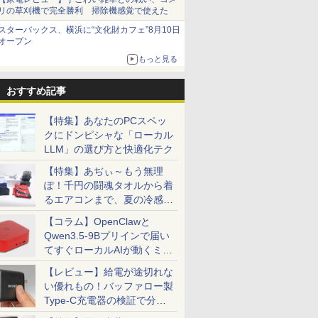
リの草刈機で完全勝利 掃除機感覚で使えた
スターバックス、横浜に“文化財カフェ”8月10日
オープン
もっと見る
おすすめ記事
【特集】あなたのPCスペッ
クにドンピシャな「ローカル
LLM」の選び方と快適化テク
【特集】あぢぃ～もう無理
ぽ！千円の闘魂タオルから着
るエアコンまで、夏の冷感グ
ッズ一挙紹介
【コラム】OpenClawと
Qwen3.5-9Bプリインで届い
てすぐローカルAIが動くミニ
PC「SER9 Pro」
【レビュー】給電が途切れな
い優れもの！バッファロー製
Type-C充電器の検証で分か
ったこと