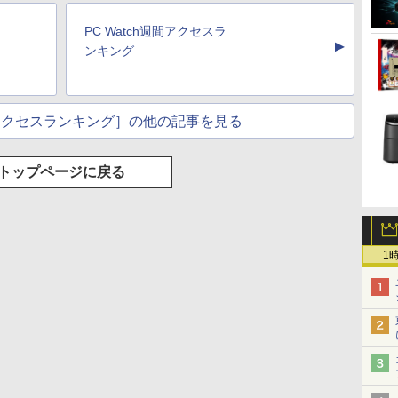
トゥースHi-Fi 最大
Basic)
36時間再生
時出
パソコン デスクトップ
office2021 ゲーム 本体
Tpye-C/mini HDMI pc
Bluetooth5.2 2.5Gbps
古】
cocopar HG-
36時間再生 ぶるーと
PC ミニPC OFFICE付
のみ
ミニPC iPhone対応
LAN*2 VESA 静音
PC Watch週間アクセスラ
ゅーす コードレス
プ
き
mini pc Windows11
▲
ENCノイズキャンセ
ンキング
コン
Pro 4K 3画面出力 M6
リング 自動ペアリン
Ultra
グ Type-C充電 マイ
ク付き 防水 タッチ式
音量調整 スポーツ/通
週間アクセスランキング］の他の記事を見る
勤/通学/WEB会議(ホ
ワイト)
トップページに戻る
1