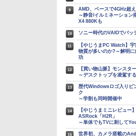
AMD、ベースで4GHz超え
9
～静音/イルミネーション搭載の
X4 880Kも
ソニー時代のVAIOでバ
10
【やじうまPC Watch
11
物質が多いのか?～解明に向
功
【買い物山脈】モンスター
12
～デスクトップを凌駕する
歴代Windowsロゴ入りピン
13
ク
～学割も同時開催中
【やじうまミニレビュー】
14
ASRock「H2R」
～単体でもTVに刺してYo
世界初、カメラ搭載のAnd
15