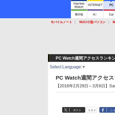
モバイルノート
NUC/小型パソコン
M
SSD
キーボード
マウス
PC Watch週間アクセスランキ
Select Language
▼
PC Watch週間アク
【2016年2月29日～3月6日】Sa
ポスト
リスト
シ