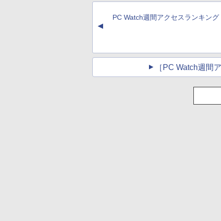
ペットボトル 静岡県
モニター ジャパン
済 すぐ使える 90日保
1TB HDMI 2画面同
MJM22CH03-F100
産 500ミリリットル
スト
証 送料無料
力 WIFI USB3.0 ミニ
2608mr
PC Watch週間アクセスランキング
(Smart Basic)
PC 本体 デスクトッ
▲
パソコン 中古 パソ
［PC Watch