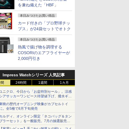
238
MGM27IC04-F240
コンモニター ジャパン
を兼ね備えた「HBF」
ネクスト
本日みつけたお買い得品
カード付きの「プロ野球チッ
プス」が24袋セットでオトク
本日みつけたお買い得品
熱風で揚げ物を調理する
COSORIのエアフライヤーが
2,000円引き
Impress Watchシリーズ 人気記事
時間
24時間
1週間
1カ月
ユニクロ、今日から「お盆特別セール」。涼感
シアサッカーワンピース待望値下げ、撥水ギア
ショーツは1990円に
東映の歴代オープニング映像がカプセルトイ
に。全5種で8月下旬発売
カルディ、オンライン限定「ネコバッグ＆タン
ブラーセット」を一般販売。7月の抽選販売の
当選無効分
【家電レビュー】手ごわい雑草との戦い、コメ