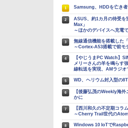
Samsung、HDDを亡き者
1
ASUS、約1カ月の待受を
2
Max」
～ほかのデバイスへ充電で
無線通信機能を搭載した「Raspb
3
～Cortex-A53搭載で前
【やじうまPC Watch】S
4
メリーさんの羊を鳴らす強
線転送を実現、AMラジオ
WD、ヘリウム封入型の8T
5
【後藤弘茂のWeekly海
6
かに
【西川和久の不定期コラム】
7
～Cherry Trail世代の
Windows 10 IoTでRasp
8