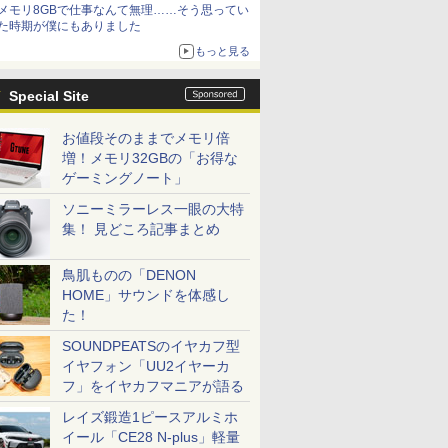
メモリ8GBで仕事なんて無理……そう思ってい
た時期が僕にもありました
もっと見る
Special Site
お値段そのままでメモリ倍
増！メモリ32GBの「お得な
ゲーミングノート」
ソニーミラーレス一眼の大特
集！ 見どころ記事まとめ
鳥肌ものの「DENON
HOME」サウンドを体感し
た！
SOUNDPEATSのイヤカフ型
イヤフォン「UU2イヤーカ
フ」をイヤカフマニアが語る
レイズ鍛造1ピースアルミホ
イール「CE28 N-plus」軽量