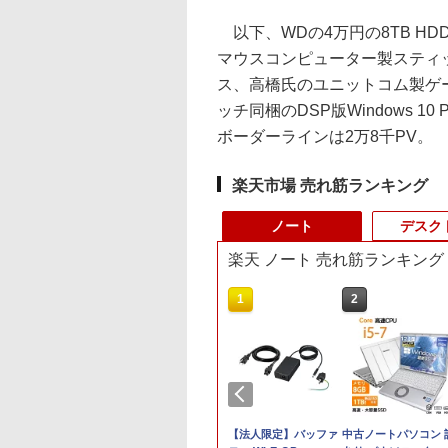
以下、WDの4万円の8TB H
マウスコンピューター製スティック
ス、高橋氏のユニットコム製ゲー
ッチ同梱のDSP版Windows 
ボーダーラインは2万8千PV。
楽天市場 売れ筋ランキング
ノート
デスク
楽天 ノート 売れ筋ランキング
10
1
2
.6型 ノートパソコン
【初心者応援】おまか
【法人限定】バッファ
中古ノートパソコン 