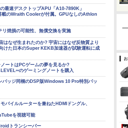
の最速デスクトップAPU「A10-7890K」
Wraith Coolerが付属。GPUなしのAthlon
ッテリ焼損の可能性、無償交換を実施
】宇宙はなぜ生まれたのか? 宇宙にはなぜ反物質より
けた日本のSuper KEKB加速器が試験運転に成
お
ノートはPCゲームの夢を見るか?
LEVEL∞のゲーミングノートを購入
バッジ同梱のDSP版Windows 10 Pro特別パッ
モバイルルーターを兼ねたHDMIドングル、
uTubeを視聴可能
roidトランシーバー