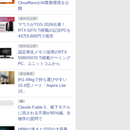
G5 |
ン】【WEBカメラ＆テ
UP＆クーポン配布】
フルHD Lenovo
せ！新品プ
CloudflareがAI業務環境を公
| ノート
ンキー付き】ノートパ
Lenovo Chromebook
ThinkPad L590 Core
ど計7点の
開
 | 第8世代
ソコン 15.6インチ
Duet EDU G2 2in1 ノ
i5 8265U m.2SSD256G
初心者でも
￥24,800
￥29,800
￥33,800
￥35,980
5U 1.6(～
SSD512GB メモリ
ートパソコン
メモリ8G Wi-Fi
かせフルセ
ゲーミング
16GB Corei5 第8世代
83HKS00M00
USBType-C Webカメ
ートパソコ
マウスがTGS 2026出展！
Microsoft Office付き
ChromeOS MediaTek
ラ Windows11【中
済み Wind
RTX 5070 Ti搭載の記念PCを
新品) |
Windows11 DELL
Kompanio 838 メモリ
古】
Celeron S
無線LAN:
Latitude 3500 中古ノ
49万9,800円で発売
4GB eMMC64GB
無線 15.
メラ内蔵 |
ートパソコン PC パソ
10.95インチ タッチ対
ライブレス
7
7
8
8
9
9
10
10
キー |
コン 中古ノートPC 中
応 再生品Sランク
ゲーミング
it | ACア
古PC 最大SSD1TB メ
認定再生メモリ採用のRTX
モリ32GB 中古パソコ
5080/5070 Ti搭載ゲーミング
ン フルHD
PC、ユニットコムから
ビジネス
約1.49kgで持ち運びやすい
・超800
ートリス
【期間限定10%OFFク
[新品][ライトノベル]転
AOC ゲーミングディ
地球の歩き方 スタ
JAPANNEXT 24.5イン
セーヴル磁器技術大全
公式ショッ
バムとケロ
15.6型ノート「Aspire Lite
 モニター
にでもでき
ーポン 8/12 10時まで】
生したらスライムだっ
スプレイ 27G411 ［27
ー・ウォーズ [ 地球の
チ TNパネル搭載
[ アントワーヌ・ダル
amadana
ー2027 [ 
15」
24.5 / 27型
りトレー
ゲーミングモニター 27
た件 (全23冊) 全巻セッ
型 /フル
歩き方編集室 ]
180Hz対応 フル
ビス ]
モニター 
￥1,540
内哲也 ]
インチ FHD 240Hz
ト
HD(1920×1080) /ワイ
HD(1920x1080)解像度
23.8-Inch 
AI
￥13,980
￥25,630
￥17,800
￥2,750
￥16,980
￥30,800
￥22,000
/100Hz
1ms Fast IPSパネル
ド］
ゲーミングモニター
Display
Claude Fable 5、格下モデル
ニター
HDMI2.0×1 DP1.4×1
JN-245GT180FHDR
テリアと調
に回される不満が85%減。生
モニター
Adaptive Sync対応 フ
HDMI DP HDR400相当
しいディス
物学の質問で
ター 非光
リッカーフリー ブルー
sRGB:100%
たち。』見
ー内蔵
ライトカット モニター
1ms(MPRT) PCモニタ
ー【ドット
HBMの速さとSSDの大容量
c/VESA
ディスプレイ MAXZEN
ー 液晶モニター パソ
年付】