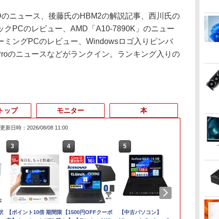
DDのニュース、後藤氏のHBM2の解説記事、西川氏の
PCのレビュー、AMD「A10-7890K」のニュー
ミングPCのレビュー、Windowsロゴ入りピンバ
10 Proのニュースなどがランクイン。ランキング入りの
トップ
モニター
本
更新日時：2026/08/08 11:00
3
4
5
6
訳
【ポイント10倍 期間限
【1500円OFFクーポ
【中古パソコン】
中古パソコン | 