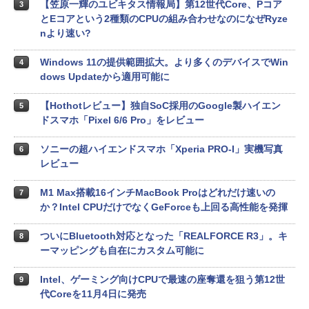
【笠原一輝のユビキタス情報局】第12世代Core、Pコア
3
とEコアという2種類のCPUの組み合わせなのになぜRyze
nより速い?
Windows 11の提供範囲拡大。より多くのデバイスでWin
4
dows Updateから適用可能に
【Hothotレビュー】独自SoC採用のGoogle製ハイエン
5
ドスマホ「Pixel 6/6 Pro」をレビュー
ソニーの超ハイエンドスマホ「Xperia PRO-I」実機写真
6
レビュー
M1 Max搭載16インチMacBook Proはどれだけ速いの
7
か？Intel CPUだけでなくGeForceも上回る高性能を発揮
ついにBluetooth対応となった「REALFORCE R3」。キ
8
ーマッピングも自在にカスタム可能に
Intel、ゲーミング向けCPUで最速の座奪還を狙う第12世
9
代Coreを11月4日に発売