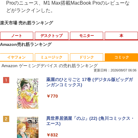
Proのニュース、M1 Max搭載MacBook Proのレビューな
どがランクインした。
楽天市場 売れ筋ランキング
ノート
デスクトップ
モニター
本
Amazon売れ筋ランキング
イヤフォン
ミュージック
ドリンク
コミック
【★最大100%ポイント】【新生活応援・
＼★最大2555円OFFクーポン★／Dell 3
AIREIXINGD モバイルモニター11.6イン
【中古】ナニワトモアレ【全28巻】完結
1
1
1
1
Amazon ゲーミングデバイス の売れ筋ランキング
2026】【Office 2019 H&B】NEC Versa
050Mini デスクトップパソコン 中古パソ
チ 超軽量450g 1920x1080P 非光沢IPSパ
セット/南勝久【全巻セット】【中古】
Pro/第4世代 Core i5/メモリ: 4GB/8GB/1
コン メモリ 4GB 新品 SSD 128G Windo
ネルモバイルディスプレイ 自立型 VESA
更新日時：2026/08/07 06:06
6GB/SSD:128GB/256GB/512GB/1TB/1
ws11 USB 3.0 HDMI DP WPSOffice2付
対応 スピーカー ポータブルディスプレイ
￥25,500
Anker Soundcore P40i オフホワイト
BRUCE WAYNE feat. Flo Milli, ATL Jacob
【Amazon.co.jp限定】 い・ろ・は・す 2L P
薬屋のひとりごと 17巻 (デジタル版ビッグガ
5.6型/USB 3.0/DVD/SDカードスロット/
有線マウス 有線キーボード 無線LAN付
小型モニター サブモニタ一 USB Type-C
[Explicit]
ET ラベルレス ×8本
ンガンコミックス)
Wi-Fi/Office/無線マウス/中古 パソコン/
属 中古パソコン 中古PC 中古 デスクト
ミニ…
￥7,990
中古PC ノートパソコン/Windows11
ップパソコン Celeron
￥250
￥1,112
￥770
￥8,460
九条の大罪（17） 【電子書籍】[ 真鍋昌
2
￥9,999
￥9,999
平 ]
￥759
Anker Soundcore P31i ブラック
BRUCE WAYNE feat. Flo Milli, ATL Jacob
by Amazon 天然水 ラベルレス 500ml ×24本
異世界居酒屋「のぶ」(22) (角川コミックス・
モバイルモニター 15.6インチ InnoView
2
[Explicit]
富士山の天然水 バナジウム含有 水 ミネラル
エース)
【★最大100%ポイント】おまかせ 中古
デスクトップパソコンDELL HP NEC 第
モバイルディスプレイ 自立型 1920*1080
2
2
ウォーター ペットボトル 静岡県産 500ミリリ
￥5,990
パソコン Windows XP 快適 Corei3 新品
8〜10世代CoreI3I5選べる 21インチモニ
FHD ポータブルモニター IPS液晶パネル
ットル (Smart Basic)
￥250
￥832
バッテリー搭載 高速SSD128GB メモリ4
ター付き アウトレット 新品SSD最大1TB
薄型 軽量 持ち運び 壁掛けに対応 Switc