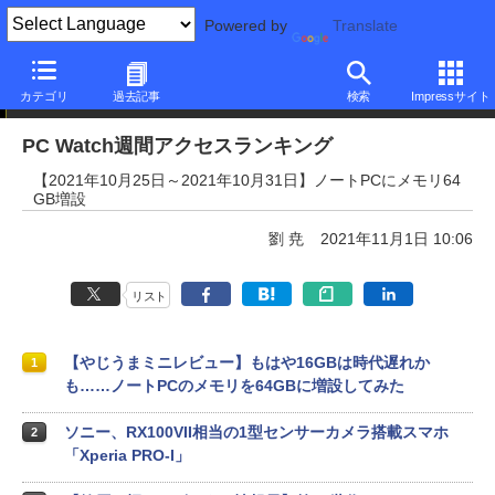
Powered by
Translate
PC Watch週間アクセスランキング
カテゴリ
過去記事
検索
Impressサイト
PC Watch週間アクセスランキング
【2021年10月25日～2021年10月31日】ノートPCにメモリ64
GB増設
劉 尭
2021年11月1日 10:06
リスト
【やじうまミニレビュー】もはや16GBは時代遅れか
1
も……ノートPCのメモリを64GBに増設してみた
ソニー、RX100VII相当の1型センサーカメラ搭載スマホ
2
「Xperia PRO-I」