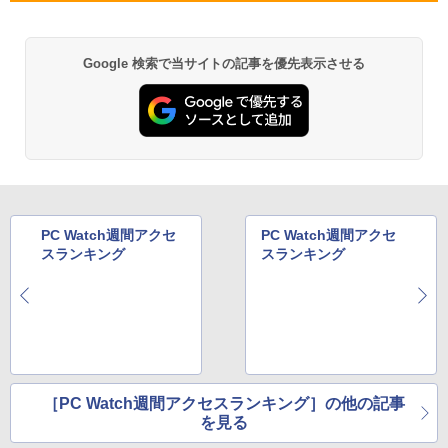
クトップパソコン (6952)
￥2,980
￥47,880
超得2,000円OFF&P2倍｜高画質フルHD
ゲーミングモニター 24.5インチ FHD 24
5
5
Google 検索で当サイトの記事を優先表示させる
｜Microsoft Office搭載｜最大180日保証
0Hz 1ms Fast IPSパネル HDMI2.0×1 DP
｜Core i5 第8世代｜メモリ8GB SSD256
1.4×1 Adaptive Sync対応 フリッカーフ
GB｜中古ノートパソコン Windows11 o
【全商品10%OFF+P5倍】【マウス＋キ
リー ブルーライトカット モニター ディ
5
ffice付き｜中古ノートパソコン｜ノート
ーボード付属】Dell OptiPlex 3060 SFF
スプレイ MAXZEN MGM25IC04-F240
パソコン Microsoft Office付き｜ノート
第8世代 i7 Windows11 Pro メモリ8GB
パソコンWindows11 第8世代｜パソコン
16GB SSD256GB 512GB USB無線LAN
￥12,980
アダプター付属 WPSOffice付き DVD HD
MI DP 2画面出力 高性能ビジネス デスク
￥29,800
トップパソコン 中古 パソコン モニタセ
ット
PC Watch週間アクセ
PC Watch週間アクセ
スランキング
スランキング
￥51,600
［PC Watch週間アクセスランキング］の他の記事
を見る