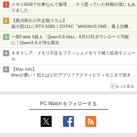
メモリ8GBで仕事なんて無理……そう思っていた時期が僕にもあ
りました
【西川和久の不定期コラム】
超小型11LにRTX 5080！ZOTAC「MAGNUS ONE」最上位機の
実力を探る
一部Fable 5超え「Qwen3.8-Max」8月12日ダウンロード可能
に！Qwen3.8-27Bも順次
キオクシア、メモリ不足をフラッシュメモリで補う拡張モジュー
ル
【Mac Info】
Macが重い！犯人はどのアプリ？アクティビティモニタで突き止
める
もっと見る
PC Watch をフォローする