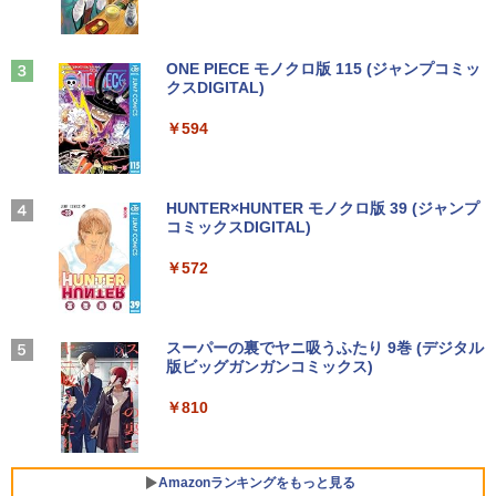
G 15.6インチ DVDドライブ 無線LAN 中
メモリ32GB Windows11 office付き Mic
h/PS3/PS4/PS5/Xbox One/PC/スマホ/U
時間停止勇者（22） 【電子書籍】[ 光永
3
￥1,380
古PC ノートパソコン 安心保証
rosoftOffice2024選択可中古デスクトッ
SBType-C/標準HDMI対応【選べる種
康則 ]
プパソコン DVD/WIFI/Bluetooth Displa
類】タッチ/ケース付き/4Kタイプ
yPort
Anker Soundcore Liberty 5 ミッドナイトブ
On My Road (Stadium ver.)
ONE PIECE モノクロ版 115 (ジャンプコミッ
￥17,800
￥792
ラック
クスDIGITAL)
by Amazon 炭酸水 ラベルレス 500ml ×24本
￥8,980
強炭酸水 ペットボトル 500ミリリットル (Sm
￥29,800
￥250
art Basic)
￥14,990
￥594
HP ProBook 450 G3 15.6インチ Core i5
3
￥1,625
メモリ16GB SSD 256GB Office付き We
★PHILIPS / フィリップス 16:9 フルHD
転生したらスライムだった件 異聞 〜
3
4
bカメラ WiFi テンキー Windows11 中古
【期間限定P15倍+最大10%OFFクーポ
VA ディスプレイ 液晶モニター 221S9A/1
魔国暮らしのトリニティ〜（14） 【電子
3
ノートパソコン
ン】 【3年保証】HP ELITEDESK 800 G
1 [21.5インチ ブラック]【PCモニター・
【2026年アップグレード版】AOKIMI ワイヤ
On My Road (Stadium ver.)
HUNTER×HUNTER モノクロ版 39 (ジャンプ
書籍】[ 戸野タエ ]
6 DM SSD256GB メモリ16GB Core i3
液晶ディスプレイ】【送料無料】
レスイヤホン bluetooth イヤホン V12 小型
コミックスDIGITAL)
by Amazon 天然水ラベルレス 2L×9本
Windows 11 Pro 中古 アウトレット 返
軽量 ブルートゥースHi-Fi 最大36時間再生 ぶ
￥24,800
￥250
￥792
品 送料無料 中古デスクトップパソコン
るーとゅーす コードレス ENCノイズキャン
￥10,120
￥572
￥1,117
中古パソコン デスクトップパソコン デス
セリング 自動ペアリング Type-C充電 マイク
クトップ PC ミニPC OFFICE付き
付き 防水 タッチ式音量調整 スポーツ/通勤/通
学/WEB会議(ホワイト)
【マラソン限定価格】中古 HP 470 G7 C
【予約商品】宇宙兄弟 コミック 全巻セッ
4
5
￥39,600
ore i5 10210U 第10世代 メモリ8GB SS
【楽天1位常連・超800冠獲得】黒/白 モ
BUGS LIFE
スーパーの裏でヤニ吸うふたり 9巻 (デジタル
ト（1-46巻セット・以下続巻)小山宙哉
4
￥1,964
D256GB+HDD1TB 17インチ フルHD Wi
ニター 21.5 / 23.8 / 24.5 / 27型 240Hz/2
版ビッグガンガンコミックス)
「透明カバー付」
コカ・コーラ やかんの麦茶 from 爽健美茶 ラ
ndows11 Pro 無線LAN Wi-Fi WEBカメ
00Hz /180Hz/165Hz/100Hz ゲーミングモ
ベルレス 650mlPET×24本
￥250
ラ DVDドライブ テンキー 有線LAN 9WY
ニター 1ms応答 pcモニター パソコン モ
￥810
￥38,980
16PA#ABJ 1年保証 レビュー特典:WPS
未使用品 パソコン デスクトップ NEC M
ニター 非光沢 スピーカー内蔵 HDR/Free
Xiaomi シャオミ REDMI Buds 8 Lite ワイヤ
4
￥2,009
Office Bランク ノートパソコン
ate MKE32/A-6 Windows10 Pro Celero
sync/VESA cocopar HG-238
レスイヤホン Bluetooth 5.4 ノイズキャンセ
n G4930 メモリ 8GB SSD 256GB DVD-
リング ANC 36時間再生
ROM 本体 / 3ヶ月保証 パソコン PC デス
￥24,800
￥11,999
Amazonランキングをもっと見る