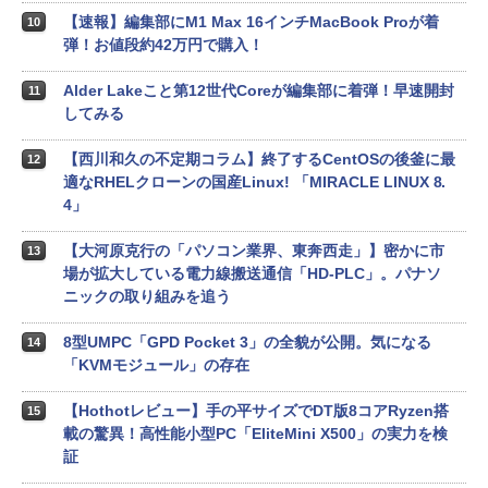
【速報】編集部にM1 Max 16インチMacBook Proが着
10
弾！お値段約42万円で購入！
Alder Lakeこと第12世代Coreが編集部に着弾！早速開封
11
してみる
【西川和久の不定期コラム】終了するCentOSの後釜に最
12
適なRHELクローンの国産Linux! 「MIRACLE LINUX 8.
4」
【大河原克行の「パソコン業界、東奔西走」】密かに市
13
場が拡大している電力線搬送通信「HD-PLC」。パナソ
ニックの取り組みを追う
8型UMPC「GPD Pocket 3」の全貌が公開。気になる
14
「KVMモジュール」の存在
【Hothotレビュー】手の平サイズでDT版8コアRyzen搭
15
載の驚異！高性能小型PC「EliteMini X500」の実力を検
証