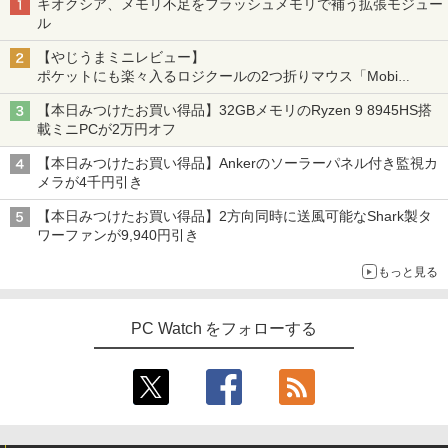
キオクシア、メモリ不足をフラッシュメモリで補う拡張モジュー
ル
【やじうまミニレビュー】
ポケットにも楽々入るロジクールの2つ折りマウス「Mobi
Fold」。その気になるギミックとは？
【本日みつけたお買い得品】32GBメモリのRyzen 9 8945HS搭
載ミニPCが2万円オフ
【本日みつけたお買い得品】Ankerのソーラーパネル付き監視カ
メラが4千円引き
【本日みつけたお買い得品】2方向同時に送風可能なShark製タ
ワーファンが9,940円引き
もっと見る
PC Watch をフォローする