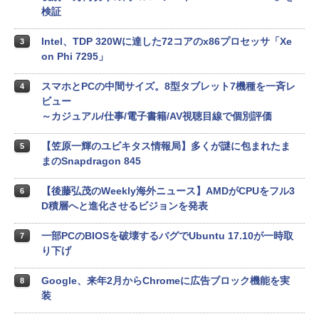
検証
Intel、TDP 320Wに達した72コアのx86プロセッサ「Xe
3
on Phi 7295」
スマホとPCの中間サイズ。8型タブレット7機種を一斉レ
4
ビュー
～カジュアル/仕事/電子書籍/AV視聴目線で個別評価
【笠原一輝のユビキタス情報局】多くが謎に包まれたま
5
まのSnapdragon 845
【後藤弘茂のWeekly海外ニュース】AMDがCPUをフル3
6
D積層へと進化させるビジョンを発表
一部PCのBIOSを破壊するバグでUbuntu 17.10が一時取
7
り下げ
Google、来年2月からChromeに広告ブロック機能を実
8
装