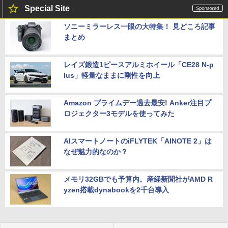
Special Site
ソニーミラーレス一眼の大特集！ 見どころ記事
まとめ
レイズ鍛造1ピースアルミホイール「CE28 N-p
lus」軽量なままに剛性を向上
Amazon プライムデー過去最安! Anker注目プ
ロジェクター3モデルを使ってみた
AIスマートノートのiFLYTEK「AINOTE 2」は
なぜ魅力的なのか？
メモリ32GBでも予算内。産経新聞社がAMD R
yzen搭載dynabookを2千台導入