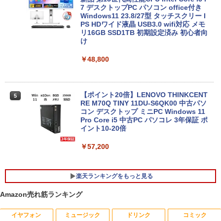
料無料 中古PC
7 デスクトップPC パソコン office付き
Windows11 23.8/27型 タッチスクリー I
￥32,800
PS HDワイド液晶 USB3.0 wifi対応 メモ
リ16GB SSD1TB 初期設定済み 初心者向
け
2025年最新版 12型 パソコン 小型ノート
￥48,800
4
PC 新品 office搭載 windows11 Celeron
Pentium N3700 最大2.8GHz 360度画面
回転により タッチパネル対応 8G SSD 5
12G Windows11 Webカメラ 5G WiFi Bl
【ポイント20倍】LENOVO THINKCENT
5
uetooth 12インチノートパソコンOffice
RE M70Q TINY 11DU-S6QK00 中古パソ
搭載
コン デスクトップ ミニPC Windows 11
Pro Core i5 中古PC パソコレ 3年保証 ポ
￥34,800
イント10-20倍
￥57,200
【大特価】中古 NEC Lavie N1565/C PC-
5
N1565CAL AMD Ryzen 7 5700U メモリ
楽天ランキングをもっと見る
8GB SSD512GB 15インチ フルHD Wind
ows11 Home WEBカメラ 無線LAN テン
Amazon売れ筋ランキング
キー DVDマルチ 1年保証 レビュー特典：
WPS Office Bランク パソコン ノートパ
ソコン
イヤフォン
ミュージック
ドリンク
コミック
【公式・メーカー直販・送料無料】モニ
キングダム 80 （ヤングジャンプコミッ