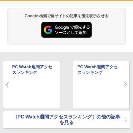
1
1
ター 新品 フルHD HP Series 3 Pro 324p
クス） [ 原 泰久 ]
￥34,800
v 23.8 インチFHD VA モニター VA 23.8
型 角度調整 VESA 100Hz 液晶HDMI VGA
￥770
Google 検索で当サイトの記事を優先表示させる
Anker Soundcore P40i オフホワイト
BRUCE WAYNE feat. Flo Milli, ATL Jacob
by Amazon 天然水 ラベルレス 500ml ×24本
薬屋のひとりごと 17巻 (デジタル版ビッグガ
PS5 Nintendo Switch 3年保証 転送不可
[Explicit]
富士山の天然水 バナジウム含有 水 ミネラル
ンガンコミックス)
(型番: 9U5C1AA)
ウォーター ペットボトル 静岡県産 500ミリリ
￥5,990
ットル (Smart Basic)
￥250
￥770
￥12,900
「こうして日本人だけが騙される」マス
2
￥1,380
コミが報じない「国際政治
Anker Soundcore P31i ブラック
BRUCE WAYNE feat. Flo Milli, ATL Jacob
異世界居酒屋「のぶ」(22) (角川コミックス・
日本HP エイチピー Series 3 Pro 324pf
￥2,970
2
[Explicit]
エース)
【Amazon.co.jp限定】 い・ろ・は・す 2L P
FHDモニター 9U5J5UT#ABJ 【NE直】
ET ラベルレス ×8本
￥4,990
PC Watch週間アクセ
PC Watch週間アクセ
￥250
￥832
スランキング
スランキング
￥13,380
￥1,001
妹は知っている（8） 【電子限定特典つ
3
き】 【電子書籍】[ 雁木万里 ]
Anker Soundcore Liberty 5 ミッドナイトブ
On My Road (Stadium ver.)
HUNTER×HUNTER モノクロ版 39 (ジャンプ
ラック
コミックスDIGITAL)
by Amazon 天然水ラベルレス 2L×9本
【3年保証】モニター 27インチ フルhd
￥792
3
￥250
高画質 100Hz VA ノングレア 非光沢 スピ
￥14,990
￥572
ーカー内蔵 ディスプレイ パソコンモニタ
￥1,117
ー PCモニター フルハイビジョン 動画 液
［PC Watch週間アクセスランキング］の他の記事
晶モニター 壁掛 DT-JF275S-B アイリス
を見る
オーヤマ *
盛土等防災マニュアルの解説 [ 盛土等防
4
【2026年アップグレード版】AOKIMI ワイヤ
BUGS LIFE
スーパーの裏でヤニ吸うふたり 9巻 (デジタル
災研究会 ]