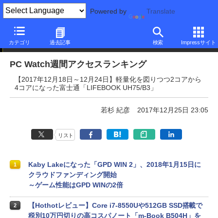
Powered by
Translate
PC Watch週間アクセスランキング
カテゴリ
過去記事
検索
Impressサイト
PC Watch週間アクセスランキング
【2017年12月18日～12月24日】軽量化を図りつつ2コアから
4コアになった富士通「LIFEBOOK UH75/B3」
若杉 紀彦
2017年12月25日 23:05
リスト
Kaby Lakeになった「GPD WIN 2」、2018年1月15日に
1
クラウドファンディング開始
～ゲーム性能はGPD WINの2倍
【Hothotレビュー】Core i7-8550Uや512GB SSD搭載で
2
税別10万円切りの高コスパノート「m-Book B504H」を