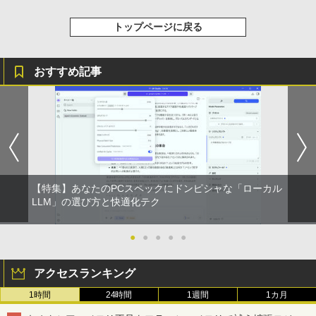
レスイヤホン bluetooth イヤホン V12 小型
版ビッグガンガンコミックス)
￥16,800
コカ・コーラ やかんの麦茶 from 爽健美茶 ラ
軽量 ブルートゥースHi-Fi 最大36時間再生 ぶ
ベルレス 650mlPET×24本
￥250
￥20,900
トップページに戻る
るーとゅーす コードレス ENCノイズキャン
￥810
セリング 自動ペアリング Type-C充電 マイク
￥1,653
付き 防水 タッチ式音量調整 スポーツ/通勤/通
IOデータ 3辺フレームレス＆広視野角A
4
学/WEB会議(ホワイト)
DSパネル液晶ディスプレイ ［27型 /フル
おすすめ記事
HD(1920×1080) /ワイド］ ブラック KH
ちいかわ タロット 22枚のオリジナル
On My Road (Stadium ver.)
ONE PIECE モノクロ版 115 (ジャンプコミッ
5
￥1,964
-A271DB
カード付き [ ナガノ ]
クスDIGITAL)
by Amazon 炭酸水 ラベルレス 500ml ×24本
強炭酸水 ペットボトル 500ミリリットル (Sm
￥250
￥18,500
art Basic)
￥1,650
￥594
Xiaomi シャオミ REDMI Buds 8 Lite ワイヤ
レスイヤホン Bluetooth 5.4 ノイズキャンセ
￥1,625
リング ANC 36時間再生
公式ショップ amadana 15.6インチ モバ
5
イルモニター ポータブルディスプレイ 1
￥2,980
【特集】あなたのPCスペックにドンピシャな「ローカル
5.6-Inch IPS Full HD Portable Displa
LLM」の選び方と快適化テク
y：DP10『極限まで削ぎ落した、美しい
形状と金属の質感』見せるモニター【ド
ット抜け保証1年付】
●
●
●
●
●
￥19,800
アクセスランキング
1時間
24時間
1週間
1カ月