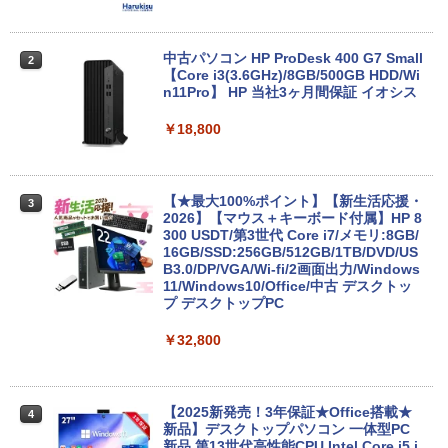
薄型 軽量 初心者 学生 ビジネス 初期設定
済み 新モデル ホワイト ピンク シルバー
￥29,980
中古パソコン HP ProDesk 400 G7 Small
2
【Core i3(3.6GHz)/8GB/500GB HDD/Wi
n11Pro】 HP 当社3ヶ月間保証 イオシス
本日10倍！高性能第10世代Core i7-1061
￥18,800
2
0Uノートパソコン 中古 Dynabook G83
超軽量約779g メモリ最大16GB 新品SSD
1TB 13.3インチ HDMI搭載 WEBカメラ5
GWIFI Bluetooth内蔵 中古パソコン Mic
【★最大100%ポイント】【新生活応援・
3
rosoftOffice2024可 Windows11 送料無
2026】【マウス＋キーボード付属】HP 8
料 持ち運び便利
300 USDT/第3世代 Core i7/メモリ:8GB/
16GB/SSD:256GB/512GB/1TB/DVD/US
￥27,600
B3.0/DP/VGA/Wi-fi/2画面出力/Windows
11/Windows10/Office/中古 デスクトッ
プ デスクトップPC
本日限定10倍+20％OFF+抽選で10000
￥32,800
3
P！美品 超軽量約980gノートパソコンS
ONY VAIO PRO13 第10世代Corei5 1035
G1メモリ8GB 秒速起動SSD最大1TB 14
型FHD1920*1080高解像度 カメラ内蔵 ノ
【2025新発売！3年保証★Office搭載★
4
ートパソコン Windows11Pro 5GWIFI/Bl
新品】デスクトップパソコン 一体型PC
uetooth 最新MicrosoftOffice2024可 送
新品 第13世代高性能CPU Intel Core i5 i