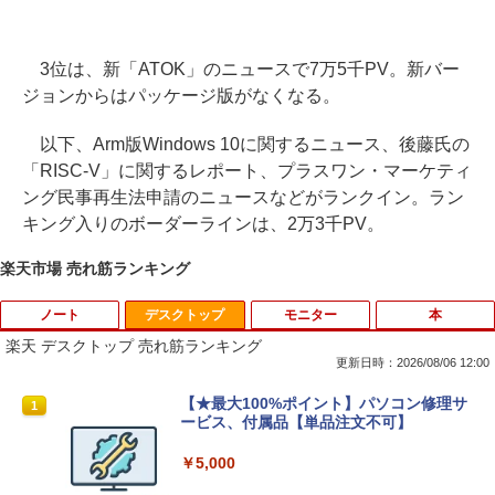
3位は、新「ATOK」のニュースで7万5千PV。新バー
ジョンからはパッケージ版がなくなる。
以下、Arm版Windows 10に関するニュース、後藤氏の
「RISC-V」に関するレポート、プラスワン・マーケティ
ング民事再生法申請のニュースなどがランクイン。ラン
キング入りのボーダーラインは、2万3千PV。
楽天市場 売れ筋ランキング
ノート
デスクトップ
モニター
本
楽天 デスクトップ 売れ筋ランキング
更新日時：2026/08/06 12:00
新品ノートパソコン VETESA Windows1
【★最大100%ポイント】パソコン修理サ
1
1
1 Office 2024付き インテルCeleron 第1
ービス、付属品【単品注文不可】
3世代～第14世代 メモリ8GB/16GB SSD
256GB/512B 14型 14インチ FHD 1920x
￥5,000
1080 Webカメラ 日本語キーボード搭載