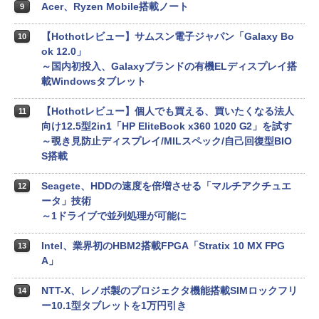
Acer、Ryzen Mobile搭載ノート
9
【Hothotレビュー】サムスン電子ジャパン「Galaxy Bo
10
ok 12.0」
～国内初投入、Galaxyブランドの有機ELディスプレイ搭
載Windowsタブレット
【Hothotレビュー】個人でも買える、買いたくなる法人
11
向け12.5型2in1「HP EliteBook x360 1020 G2」を試す
～覗き見防止ディスプレイ/MILスペック/自己回復型BIO
S搭載
Seagete、HDDの速度を倍増させる「マルチアクチュエ
12
ータ」技術
～1ドライブで並列処理が可能に
Intel、業界初のHBM2搭載FPGA「Stratix 10 MX FPG
13
A」
NTT-X、レノボ製のプロジェクタ機能搭載SIMロックフリ
14
ー10.1型タブレットを1万円引き