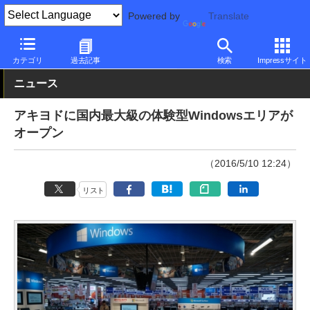
Powered by
Translate
PC Watch
市場
動向
Microsoft
カテゴリ
過去記事
検索
Impressサイト
ニュース
アキヨドに国内最大級の体験型Windowsエリアが
オープン
（2016/5/10 12:24）
リスト