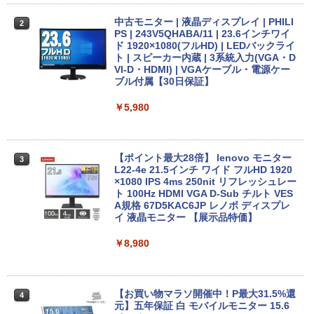
【期間限定★新品無線マウス付】中古ノ
HP ProDesk 400 G6 DM 【Core i5 1050
中古モニター | 液晶ディスプレイ | PHILI
2
2
2
ートパソコン Windows11 Office2019搭
0T/メモリ16GB(DDR4)/SSD256GB(M.2
PS | 243V5QHABA/11 | 23.6インチワイ
載 15.6型 テンキー付き Celeron 第8世代
NVMe)/Win11Pro-64bit】【中古/送料無
ド 1920×1080(フルHD) | LEDバックライ
Core i3 Core i5 メモリ4GB/16GB SSD1
料】※沖縄・離島を除く
ト | スピーカー内蔵 | 3系統入力(VGA・D
28GB～1TB Webカメラ DVD 無線LAN
VI-D・HDMI) | VGAケーブル・電源ケー
店長おまかせPC 初期設定済 送料無料
ブル付属【30日保証】
￥32,980
【中古】
￥5,980
￥9,999
【正規永久版Office付き】ミニpc 【Intel
3
N5095 LPDDR4X 16GB 256GB SSD】m
ini pc Windows11 Pro 超軽量 4コア/4ス
【ポイント最大28倍】 lenovo モニター
3
超得1,000円OFF｜新生活応援 豪華特典
レッド 2.9GHz ミニパソコン 静音 M.2 2
L22-4e 21.5インチ ワイド フルHD 1920
3
付き｜最新OS対応 第8世代｜最大180日
242 SATA WIFI6 Bluetooth5.2 4K HDMI
×1080 IPS 4ms 250nit リフレッシュレー
保証｜Core i3 第8世代｜中古ノートパソ
2画面出力 デスクトップPC みにpc 省エ
ト 100Hz HDMI VGA D-Sub チルト VES
コン Windows11 office付き｜中古ノー
ネ オフィス高速起動 省電力 静音設計
A規格 67D5KAC6JP レノボ ディスプレ
トパソコン 15.6 テンキー付き｜ノートパ
イ 液晶モニター 【展示品特価】
ソコン Microsoft Office付き｜ノートパ
￥49,800
ソコンWindows11 第8世代
￥8,980
￥19,800
【★最大100%ポイント】【Win11正式対
4
応】Dell OptiPlex 3070 SFF/第9世代 Co
【お買い物マラソ開催中！P最大31.5%還
4
re i5/メモリ:8GB/16GB/32GB/SSD:256
元】五年保証 白 モバイルモニター 15.6