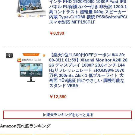
【今だけ】全品ポイント10倍 お買い物マ
GB/512GB/1TB/USB 3.1/DP/HDMI/Wi-fi/
インチ FHD 1920×1080 1080P Fast IPS
4
ラソン★8/4～8/11★中古パソコン ノー
2画面出力/Windows11/Windows10/Offi
パネル PU保護カバー付き 非光沢 1200:1
トPC NEC VersaPro VX-4 PC-VKT16XZ
ce/中古 デスクトップ デスクトップPC
高コントラスト 超軽量 640g スピーカー
G4 Core i5 8250U メモリ8GB / 16GB 中
内蔵 Type-C/HDMI 接続 PS5/Switch/PC/
古SSD 2.5インチ128GB / 256GB / 512G
スマホ対応 MFP156T1F
￥37,800
B Windows11 Pro 64bit【送料無料】
【1年保証】
￥8,999
￥17,800
NEC Mate ML-D 単体 Windows11 64bit
5
HDMI Core i5 12400 メモリー16GB 高
速SSD256GB+HDD500GB DVDマルチ
【楽天1位!1,600円OFFクーポン 8/4 20:
5
デスクトップパソコン【中古】【30日保
00-8/11 01:59】Xiaomi Monitor A24i 20
【1500円OFFクーポン】【テンキー&Wi
証】20007027
26 ディスプレイ 1080P 23.8インチ 144
5
-Fi】ノートパソコン 15.6インチ SSD128
Hzリフレッシュレート sRGB99% 1670
GB メモリ8GB Core i3 第8世代 Micros
万色 300nits ΔE＜1 低ブルーライト 大
￥59,800
oft Office付き Windows11 Lenovo Thi
画面 TÜV認証 目にやさしい 調整可能な
nkpad L580 中古ノートパソコン PC パ
スタンド VESA
ソコン 中古ノートPC 中古PC SSD1TB
メモリ16GB 中古パソコン レノボ
￥12,580
￥21,800
楽天ランキングをもっと見る
Amazon売れ筋ランキング