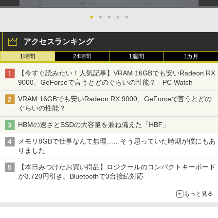
●
●
●
●
●
アクセスランキング
1時間
24時間
1週間
1カ月
【今すぐ読みたい！人気記事】VRAM 16GBでも安いRadeon RX
9000、GeForceで言うとどのぐらいの性能？ - PC Watch
VRAM 16GBでも安いRadeon RX 9000、GeForceで言うとどの
ぐらいの性能？
HBMの速さとSSDの大容量を兼ね備えた「HBF」
メモリ8GBで仕事なんて無理……そう思っていた時期が僕にもあ
りました
【本日みつけたお買い得品】ロジクールのコンパクトキーボード
が3,720円引き。Bluetoothで3台接続対応
もっと見る