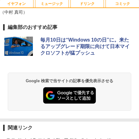
イヤフォン
ミュージック
ドリンク
コミック
宇宙兄弟（46） 【電子書籍】[ 小山宙哉
1
（中村 真司）
]
￥1,131
Anker Soundcore P40i オフホワイト
BRUCE WAYNE feat. Flo Milli, ATL Jacob
【Amazon.co.jp限定】 い・ろ・は・す 2L P
薬屋のひとりごと 17巻 (デジタル版ビッグガ
編集部のおすすめ記事
[Explicit]
ET ラベルレス ×8本
ンガンコミックス)
￥7,990
毎月10日は“Windows 10の日”に。来た
￥250
￥1,112
￥770
るアップグレード期限に向けて日本マイ
DVD付 学研まんが NEW日本の歴史
2
クロソフトが猛プッシュ
4大特典付き全14巻セット [ 大石 学 ]
Anker Soundcore P31i ブラック
BRUCE WAYNE feat. Flo Milli, ATL Jacob
by Amazon 天然水 ラベルレス 500ml ×24本
異世界居酒屋「のぶ」(22) (角川コミックス・
￥21,560
[Explicit]
富士山の天然水 バナジウム含有 水 ミネラル
エース)
ウォーター ペットボトル 静岡県産 500ミリリ
￥5,990
Google 検索で当サイトの記事を優先表示させる
ットル (Smart Basic)
￥250
￥832
オレンジページ 2026 10/17号増刊＜グレ
3
￥1,380
ー＞ [雑誌]
Anker Soundcore Liberty 5 ミッドナイトブ
見知らぬ糸
ONE PIECE モノクロ版 115 (ジャンプコミッ
￥1,689
ラック
クスDIGITAL)
by Amazon 炭酸水 ラベルレス 500ml ×24本
強炭酸水 ペットボトル 500ミリリットル (Sm
￥250
art Basic)
￥14,990
￥594
関連リンク
￥1,625
ハヤブサ消防団 森へつづく道 [ 池井戸 潤
4