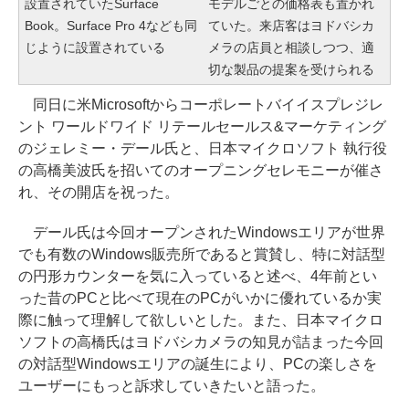
設置されていたSurface
モデルごとの価格表も置かれ
Book。Surface Pro 4なども同
ていた。来店客はヨドバシカ
じように設置されている
メラの店員と相談しつつ、適
切な製品の提案を受けられる
同日に米Microsoftからコーポレートバイイスプレジレ
ント ワールドワイド リテールセールス&マーケティング
のジェレミー・デール氏と、日本マイクロソフト 執行役
の高橋美波氏を招いてのオープニングセレモニーが催さ
れ、その開店を祝った。
デール氏は今回オープンされたWindowsエリアが世界
でも有数のWindows販売所であると賞賛し、特に対話型
の円形カウンターを気に入っていると述べ、4年前とい
った昔のPCと比べて現在のPCがいかに優れているか実
際に触って理解して欲しいとした。また、日本マイクロ
ソフトの高橋氏はヨドバシカメラの知見が詰まった今回
の対話型Windowsエリアの誕生により、PCの楽しさを
ユーザーにもっと訴求していきたいと語った。