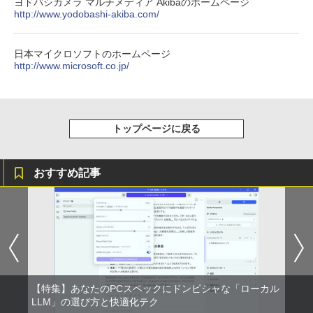
]
ヨドバシカメラ マルチメディア Akibaのホームページ
【2026年アップグレード版】AOKIMI ワイヤ
On My Road (Stadium ver.)
HUNTER×HUNTER モノクロ版 39 (ジャンプ
http://www.yodobashi-akiba.com/
レスイヤホン bluetooth イヤホン V12 小型
コミックスDIGITAL)
by Amazon 天然水ラベルレス 2L×9本
￥2,200
軽量 ブルートゥースHi-Fi 最大36時間再生 ぶ
￥250
るーとゅーす コードレス ENCノイズキャン
￥572
￥1,117
日本マイクロソフトのホームページ
セリング 自動ペアリング Type-C充電 マイク
http://www.microsoft.co.jp/
付き 防水 タッチ式音量調整 スポーツ/通勤/通
学/WEB会議(ホワイト)
角川まんが学習シリーズ 日本の歴史
5
On My Road (Stadium ver.)
スーパーの裏でヤニ吸うふたり 9巻 (デジタル
全16巻+別巻5冊定番セット [ 山本 博文
￥1,964
版ビッグガンガンコミックス)
【Amazon.co.jp限定】 伊藤園 磨かれて、澄
]
みきった日本の水 2L 8本 ラベルレス [ ケース
￥250
トップページに戻る
] [ 水 ] [ ペットボトル ] [ 箱買い ] [ ストック
￥810
￥23,760
Xiaomi シャオミ REDMI Buds 8 Lite ワイヤ
] [ 水分補給 ]
レスイヤホン Bluetooth 5.4 ノイズキャンセ
リング ANC 36時間再生
おすすめ記事
￥998
￥3,480
【特集】あなたのPCスペックにドンピシャな「ローカル
LLM」の選び方と快適化テク