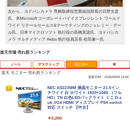
左から、ヨドバシカメラ 専務取締役営業統括部長の日野文彦
氏、米Microsoft コーポレートバイイスプレジレント ワールド
ワイド リテールセールス&マーケティングのジェレミー・デー
ル氏、日本マイクロソフト 執行役の高橋美波氏、ヨドバシカ
メラ マルチメディア Akiba 執行役員店長 松田兼一氏
楽天市場 売れ筋ランキング
ノート
デスクトップ
モニター
本
楽天 モニター 売れ筋ランキング
更新日時：2026/08/09 19:00
【ノートPC用】【あんしん3ヶ月に延長
中古パソコン | NEC | Mate MKM28L-3 |
NEC AS223WM 液晶モニター 21.5イン
1
1
1
保証】通常付属している30日の保証期間
Windows11 | デスクトップ | 一年保証 |
チワイド 白 ホワイト 1920×1080 （フル
が3ヶ月に延長されます。【単品購入・併
第8世代 | Core i5 8400 2.8(〜最大4.0)G
HD）TN 白色LEDバックライト ミニ D-s
用不可※レビューキャンペーンは除く /
Hz | MEM:8GB | SSD:256GB | DVDマル
ub VGA HDMI ディスプレイ PS4 switch
ノートパソコン専用】
チ | 無線LAN:なし | Win11Pro64bit
対応 スイッチ 【中古】
￥1,000
￥12,000
￥5,200