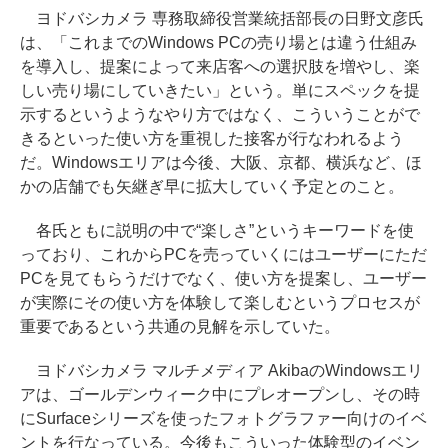
ヨドバシカメラ 専務取締役営業統括部長の日野文彦氏
は、「これまでのWindows PCの売り場とは違う仕組み
を導入し、提案によって来店客への選択肢を増やし、楽
しい売り場にしていきたい」という。単にスペックを提
示するというようなやり方ではなく、こういうことがで
きるといった使い方を重視した接客が行なわれるよう
だ。Windowsエリアは今後、大阪、京都、横浜など、ほ
かの店舗でも矢継ぎ早に拡大していく予定とのこと。
各氏ともに説明の中で“楽しさ”というキーワードを使
っており、これからPCを売っていくにはユーザーにただ
PCを見てもらうだけでなく、使い方を提案し、ユーザー
が実際にその使い方を体験して楽しむというプロセスが
重要であるという共通の見解を示していた。
ヨドバシカメラ マルチメディア AkibaのWindowsエリ
アは、ゴールデンウィーク中にプレオープンし、その時
にSurfaceシリーズを使ったフォトグラファー向けのイベ
ントを行なっている。今後もこういった体験型のイベン