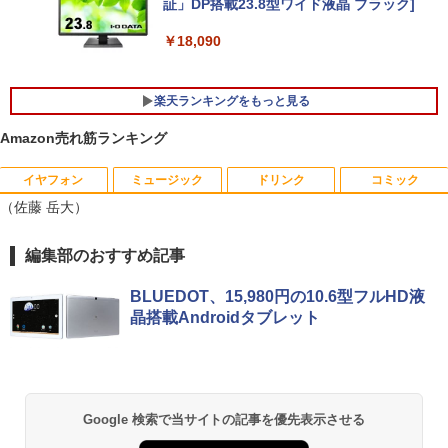
￥144,980
証」DP搭載23.8型ワイド液晶 ブラック]
￥27,600
￥18,090
【マラソン値引中！RTX5070搭載 国内組
5
本日超得 P5倍｜MS Office 2024 H&B 搭
立 新品】ゲーミングPC RTX5070 Ryzen
5
楽天ランキングをもっと見る
載｜中古 2in1 ノートパソコン Windows
7 5700X メモリ32GB SSD1TB Window
11 Office付き｜HP Elite Dragonfly 2in1
s11 デスクトップPC モンハンワイルズ
Amazon売れ筋ランキング
｜Core i5 第8世代 8265U メモリ 8GB S
原神 Apex FF14 VALORANT 配信 動画
SD 256GB 13.3型 FHD 1,920×1,080 タ
編集 eスポーツ 1年保証 初心者 ゲーミン
ッチパネル WEBカメラ LTE 対応｜中古
グパソコン ゲーム 本体のみ
イヤフォン
ミュージック
ドリンク
コミック
おいしい！イラストレッスン クレパス
パソコン 2-in-1 タブレットPC
1
（佐藤 岳大）
で描きました [ momo ]
￥260,775
￥49,800
￥1,518
Anker Soundcore P40i オフホワイト
BRUCE WAYNE feat. Flo Milli, ATL Jacob
【Amazon.co.jp限定】 い・ろ・は・す 2L P
薬屋のひとりごと 17巻 (デジタル版ビッグガ
編集部のおすすめ記事
[Explicit]
ET ラベルレス ×8本
ンガンコミックス)
￥5,990
BLUEDOT、15,980円の10.6型フルHD液
￥250
￥1,001
￥770
晶搭載Androidタブレット
[新品]カードキャプターさくら (1-12巻
2
全巻) 全巻セット
Anker Soundcore P31i ブラック
BRUCE WAYNE feat. Flo Milli, ATL Jacob
by Amazon 天然水 ラベルレス 500ml ×24本
異世界居酒屋「のぶ」(22) (角川コミックス・
￥8,580
[Explicit]
富士山の天然水 バナジウム含有 水 ミネラル
エース)
ウォーター ペットボトル 静岡県産 500ミリリ
￥4,990
Google 検索で当サイトの記事を優先表示させる
ットル (Smart Basic)
￥250
￥832