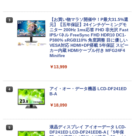
日保証 送料無料
￥23,980
￥29,980
【お買い物マラソ開催中！P最大31.5%還
3
元】【五年保証】24インチゲーミングモ
【正規永久版Office付き】ミニpc 【Intel
ニター 200Hz 1ms応答 FHD 非光沢 Fast
3
【新品】【楽天1位！】ノートパソコン
N5095 LPDDR4X 16GB 256GB SSD】m
IPSパネル FreeSync FHD HDR10 DC1-
3
新品第13世代CPU搭載ノートPC Office
ini pc Windows11 Pro 超軽量 4コア/4ス
P380% sRGB110% 角度調整 目に優しい
付きノートパソコン 初心者向け Window
レッド 2.9GHz ミニパソコン 静音 M.2 2
VESA対応 HDMI+DP搭載 5年保証 スピー
s11 初期設定済 Webカメラ zoom 日本語
242 SATA WIFI6 Bluetooth5.2 4K HDMI
カー内蔵 HDMIケーブル付き MFG24F4
キーボード 14.1型 Intel Celeron メモリ
2画面出力 デスクトップPC みにpc 省エ
Minifire
8GB SSD1TB(最大) 大容量バッテリービ
ネ オフィス高速起動 省電力 静音設計
ジネス 大学生 プレゼント 学生向け
￥13,999
￥49,800
￥29,800
アイ・オー・データ機器 LCD-DF241ED
4
【公式・直販】Copilot＋PC デスクトッ
B-A
4
本日10倍！高性能第10世代Core i7-1061
プパソコン PC 一体型 Office付き 可能
4
0Uノートパソコン 中古 Dynabook G83
新品 Lenovo IdeaCentre AIO 24AKP10
￥18,090
超軽量約779g メモリ最大16GB 新品SSD
KRK 23.8インチ FHD IPS液晶 AMD Ryz
1TB 13.3インチ HDMI搭載 WEBカメラ5
en AI7 AI5 メモリ 16GB SSD 512GB Wi
GWIFI Bluetooth内蔵 中古パソコン Mic
ndows11 Microsoft Office 搭載可 1年
rosoftOffice2024可 Windows11 送料無
保証【NortonP】
液晶ディスプレイ アイオーデータ LCD-
5
料 持ち運び便利
DF241ED LCD-DF241EDB-A [「5年保