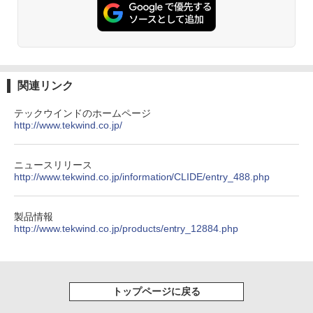
￥1,380
公式テキスト 年金アドバイザー3級 2
3
026年度受験用 [ 経済法令研究会 ]
Anker Soundcore Liberty 5 ミッドナイトブ
On My Road (Stadium ver.)
HUNTER×HUNTER モノクロ版 39 (ジャンプ
ラック
コミックスDIGITAL)
by Amazon 天然水ラベルレス 2L×9本
￥2,530
￥250
￥14,990
￥572
￥1,117
関連リンク
テックウインドのホームページ
永瀬廉 プレミアムBOX[本/雑誌] 【初回
4
http://www.tekwind.co.jp/
【2026年アップグレード版】AOKIMI ワイヤ
BUGS LIFE
スーパーの裏でヤニ吸うふたり 9巻 (デジタル
限定版】(仮) (単行本・ムック) / 永瀬廉
レスイヤホン bluetooth イヤホン V12 小型
版ビッグガンガンコミックス)
by Amazon 炭酸水 ラベルレス 500ml ×24本
軽量 ブルートゥースHi-Fi 最大36時間再生 ぶ
強炭酸水 ペットボトル 500ミリリットル (Sm
￥250
￥8,800
るーとゅーす コードレス ENCノイズキャン
art Basic)
￥810
ニュースリリース
セリング 自動ペアリング Type-C充電 マイク
http://www.tekwind.co.jp/information/CLIDE/entry_488.php
付き 防水 タッチ式音量調整 スポーツ/通勤/通
￥1,625
学/WEB会議(ホワイト)
異世界居酒屋「のぶ」(22) 【電子書籍】[
On My Road (Stadium ver.)
ONE PIECE モノクロ版 115 (ジャンプコミッ
5
製品情報
￥1,964
蝉川 夏哉 ]
クスDIGITAL)
http://www.tekwind.co.jp/products/entry_12884.php
コカ・コーラ やかんの麦茶 from 爽健美茶 ラ
ベルレス 650mlPET×24本
￥250
￥924
￥594
Xiaomi シャオミ REDMI Buds 8 Lite ワイヤ
￥1,653
レスイヤホン Bluetooth 5.4 ノイズキャンセ
リング ANC 36時間再生
トップページに戻る