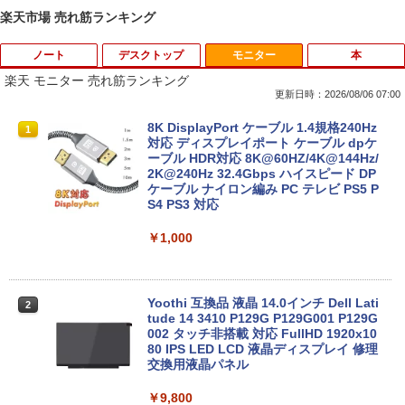
楽天市場 売れ筋ランキング
ノート
デスクトップ
モニター
本
楽天 モニター 売れ筋ランキング
更新日時：2026/08/06 07:00
2025福袋 数量限定 ノートパソコン 富士
【今だけ】全品ポイント10倍 お買い物マ
8K DisplayPort ケーブル 1.4規格240Hz
1
1
1
通 NEC DELL 等Core i5 超高速新品SSD
ラソン★8/4～8/11★中古パソコン デス
対応 ディスプレイポート ケーブル dpケ
256GB メモリ8GB WIFI Bluetooth 15.6
クトップPC EPSON Endeavor ST190E
ーブル HDR対応 8K@60HZ/4K@144Hz/
インチ大画面 中古パソコン アウトレット
Core i3 8100T メモリ8GB / 16GB 中古S
2K@240Hz 32.4Gbps ハイスピード DP
Polaris Office付き Win10/Win11選べる!
SD128GB / 256GB Windows11 Pro 64b
ケーブル ナイロン編み PC テレビ PS5 P
送料無料 中古ノートパソコン 期限限定
it【送料無料】【1年保証】
S4 PS3 対応
初心者安心保証 初期設定済 返品OK
￥22,800
￥1,000
￥15,000
中古パソコン | HP | ProOne 600 G4 All-i
Yoothi 互換品 液晶 14.0インチ Dell Lati
2
2
【マラソンセール期間中ポイント5倍】中
n-One | Windows11 | 一体型 | 一年保証
tude 14 3410 P129G P129G001 P129G
2
古ノートパソコン 第11世代 Core i5 メモ
| 第8世代 | Core i5 8500T 2.1(～最大3.5)
002 タッチ非搭載 対応 FullHD 1920x10
リ16GB M.2 SSD256GB 13.3インチ フ
GHz | MEM:8GB | SSD:256GB(新品) | D
80 IPS LED LCD 液晶ディスプレイ 修理
ルHD ノングレア Webカメラ 無線LAN
VD-ROM | 無線LAN:なし | Webカメラ内
交換用液晶パネル
Wi-Fi Bluetooth Windows11 東芝 dyna
蔵 | フルHD | Win11Pro64Bit | ACアダプ
book G83/HS 初期設定済 すぐ使える 90
ター付属
￥9,800