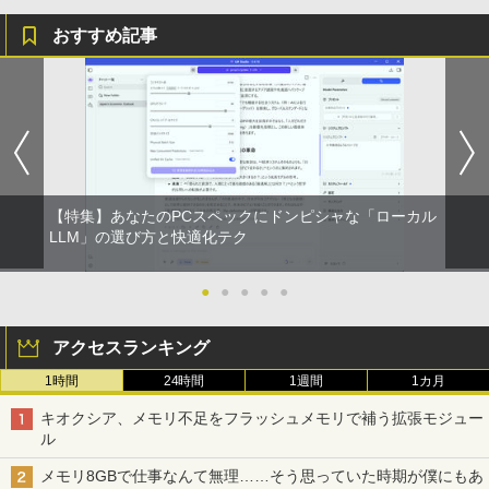
￥2,980
おすすめ記事
【特集】あなたのPCスペックにドンピシャな「ローカル
LLM」の選び方と快適化テク
●
●
●
●
●
アクセスランキング
1時間
24時間
1週間
1カ月
キオクシア、メモリ不足をフラッシュメモリで補う拡張モジュー
ル
メモリ8GBで仕事なんて無理……そう思っていた時期が僕にもあ