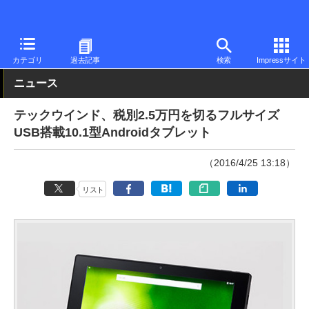
PC Watch
パソコン/タブレット/スマートフォン
タブレット
An
カテゴリ
過去記事
検索
Impressサイト
ニュース
テックウインド、税別2.5万円を切るフルサイズ
USB搭載10.1型Androidタブレット
（2016/4/25 13:18）
リスト