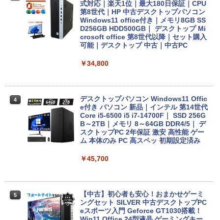
re i5 第6世代 メモリ8 GSSD128G Wind
式対応｜楽天1位｜最大180日保証｜CPU
ows11 DVDドライブ Bluetooth HDMI O
第8世代｜HP 中古デスクトップパソコン
ffice付き 中古パソコン 中古ノートPC 整
Windows11 office付き｜メモリ8GB SS
備済み
D256GB HDD500GB｜ デスクトップ Mi
crosoft office 第8世代以降｜セット購入
可能｜デスクトップ 中古｜中古PC
￥14,555
￥34,800
レビュー投稿 5年保証｜MS Office 2024
4
H&B 搭載｜中古 ノートパソコン Windo
ws11 Office付｜スペック Core i5 第7世
デスクトップパソコン Windows11 Offic
4
代 メモリ 8GB 大容量 HDD 500GB テン
e付き パソコン 新品｜インテル 第14世代
キー DVDドライブ搭載 CD DVD 再生可
Core i5-6500 i5 i7-14700F｜ SSD 256G
｜中古パソコン 中古ノートパソコン 中古
B～2TB｜メモリ 8～64GB DDR4/5｜ デ
PC オフィス搭載
スクトップPC 2年保証 激安 高性能 ゲー
ム 本体のみ PC 高スペッ 初期設定済み
￥19,800
￥45,700
MS限定クーポンあり! 【Win11正式対
5
応】Webカメラ&テンキー付き ノートパ
【中古】初心者も安心！おまかせゲーミ
5
ソコン 中古 パソコン メモリ 8GB 最大3
ングセット SILVER 中古デスクトップPC
2GB 新品 SSD 256GB 高性能 第8世代 C
eスポーツ入門 Geforce GT1030搭載！
ore i5搭載 DVD 中古ノートパソコン Win
Win11 Office 24型液晶 ゲーミングキー