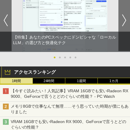
【特集】あなたのPCスペックにドンピシャな「ローカル
LLM」の選び方と快適化テク
●
●
●
●
●
アクセスランキング
1時間
24時間
1週間
1カ月
【今すぐ読みたい！人気記事】VRAM 16GBでも安いRadeon RX
9000、GeForceで言うとどのぐらいの性能？ - PC Watch
メモリ8GBで仕事なんて無理……そう思っていた時期が僕にもあ
りました
VRAM 16GBでも安いRadeon RX 9000、GeForceで言うとどの
ぐらいの性能？