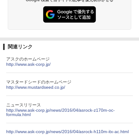
￥1,980
ットル (Smart Basic)
￥250
￥832
ワーク ミニPC対応 EVICIV
￥1,380
￥11,999
楽譜 【取寄品】UN275 輸入 フラッシン
3
Anker Soundcore Liberty 5 ミッドナイトブ
見知らぬ糸
ONE PIECE モノクロ版 115 (ジャンプコミッ
グ・ウィンズ【メール便不可商品】【沖
ラック
クスDIGITAL)
by Amazon 天然水ラベルレス 2L×9本
縄・離島以外送料無料】
￥250
【期間限定5%OFFクーポン 8/12 10時ま
3
￥14,990
￥594
￥1,117
で】 モニター 27インチ 100Hz FHD VA
￥30,030
関連リンク
パネル スピーカー搭載 ブルーライト軽減
ノングレアタイプ 壁掛け対応 省スペース
アスクのホームページ
角度調整 高視野角 178° Adaptive-Sync
http://www.ask-corp.jp/
対応 MAXZEN MJM27CH02-F100
【2026年アップグレード版】AOKIMI ワイヤ
On My Road (Stadium ver.)
HUNTER×HUNTER モノクロ版 39 (ジャンプ
オレンジページ 2026 10/17号増刊＜グレ
4
レスイヤホン bluetooth イヤホン V12 小型
コミックスDIGITAL)
by Amazon 炭酸水 ラベルレス 500ml ×24本
ー＞ [雑誌]
軽量 ブルートゥースHi-Fi 最大36時間再生 ぶ
強炭酸水 ペットボトル 500ミリリットル (Sm
￥13,980
￥250
るーとゅーす コードレス ENCノイズキャン
art Basic)
￥572
マスタードシードのホームページ
￥1,689
セリング 自動ペアリング Type-C充電 マイク
http://www.mustardseed.co.jp/
付き 防水 タッチ式音量調整 スポーツ/通勤/通
￥1,625
学/WEB会議(ホワイト)
モニター 21.5インチ/23.8インチ/27イン
4
チ フルhd 高画質 100Hz VA ノングレア
On My Road (Stadium ver.)
スーパーの裏でヤニ吸うふたり 9巻 (デジタル
ニュースリリース
￥1,964
非光沢 スピーカー内蔵 3年保証 ディスプ
版ビッグガンガンコミックス)
http://www.ask-corp.jp/news/2016/04/asrock-z170m-oc-
コカ・コーラ やかんの麦茶 from 爽健美茶 ラ
【 限定生産・特典つき 】YUZURU2027
5
レイ パソコンモニター PCモニター フル
formula.html
ベルレス 650mlPET×24本
￥250
羽生結弦カレンダー卓上版 [ 能登 直 ]
ハイビジョン 21インチ 液晶モニター ア
￥810
イリスオーヤマ DT-JF *
Xiaomi シャオミ REDMI Buds 8 Lite ワイヤ
￥2,009
￥2,750
レスイヤホン Bluetooth 5.4 ノイズキャンセ
http://www.ask-corp.jp/news/2016/04/asrock-h110m-itx-ac.html
リング ANC 36時間再生
￥11,980