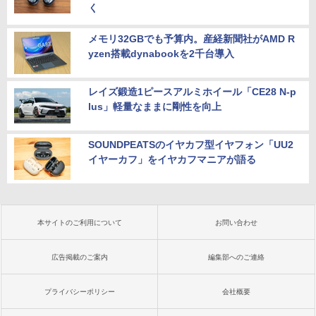
く
メモリ32GBでも予算内。産経新聞社がAMD R
yzen搭載dynabookを2千台導入
レイズ鍛造1ピースアルミホイール「CE28 N-p
lus」軽量なままに剛性を向上
SOUNDPEATSのイヤカフ型イヤフォン「UU2
イヤーカフ」をイヤカフマニアが語る
本サイトのご利用について
お問い合わせ
広告掲載のご案内
編集部へのご連絡
プライバシーポリシー
会社概要