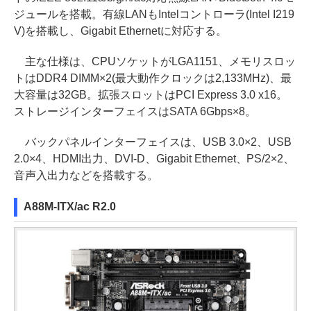
ジュールを搭載。有線LANもIntelコントローラ(Intel I219
V)を搭載し、Gigabit Ethernetに対応する。
主な仕様は、CPUソケットがLGA1151、メモリスロッ
トはDDR4 DIMM×2(最大動作クロックは2,133MHz)、最
大容量は32GB。拡張スロットはPCI Express 3.0 x16。
ストレージインターフェイスはSATA 6Gbps×8。
バックパネルインターフェイスは、USB 3.0×2、USB
2.0×4、HDMI出力、DVI-D、Gigabit Ethernet、PS/2×2、
音声入出力などを搭載する。
A88M-ITX/ac R2.0