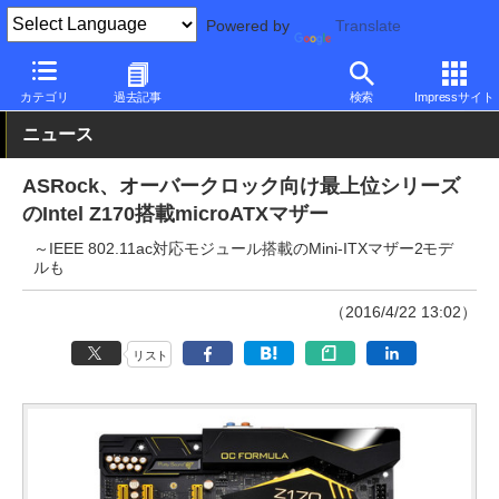
Powered by
Translate
PC Watch
半導体/周辺機器
自作PCパーツ
マザーボード
カテゴリ
過去記事
検索
Impressサイト
ニュース
ASRock、オーバークロック向け最上位シリーズ
のIntel Z170搭載microATXマザー
～IEEE 802.11ac対応モジュール搭載のMini-ITXマザー2モデ
ルも
（2016/4/22 13:02）
リスト