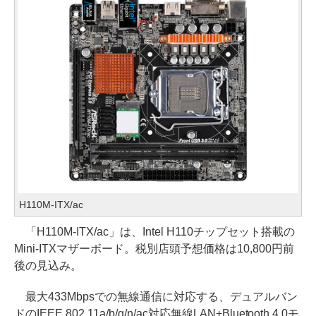
H110M-ITX/ac
「H110M-ITX/ac」は、Intel H110チップセット搭載の
Mini-ITXマザーボード。税別店頭予想価格は10,800円前
後の見込み。
最大433Mbpsでの無線通信に対応する、デュアルバン
ドのIEEE 802.11a/b/g/n/ac対応無線LAN+Bluetooth 4.0モ