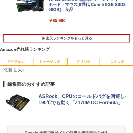
dows11 Pro 店長オススメ おまかせ 15.6
ボード・マウス[8世代 Corei5 8GB SSD2
型 無線LAN office付き 2026 福袋 ギフト
56GB]：良品
￥29,800
￥65,980
楽天ランキングをもっと見る
Amazon売れ筋ランキング
イヤフォン
ミュージック
ドリンク
コミック
【中古良品】【安心保証】Princeton 21.
ちいかわ なんか小さくてかわいいやつ
1
1
（佐藤 岳大）
5型ワイドカラー液晶ディスプレイ PTF
（7）なんか飛び出ていろいろ貼れるフォ
WDE-22W / PTFBDE-22W ブラック/ ホ
トアルバム付き特装版 （講談社キャラク
ワイト色 スピーカー搭載 プリンストン
ターズA） [ ナガノ ]
Anker Soundcore P40i オフホワイト
BRUCE WAYNE feat. Flo Milli, ATL Jacob
【Amazon.co.jp限定】 い・ろ・は・す 2L P
薬屋のひとりごと 17巻 (デジタル版ビッグガ
編集部のおすすめ記事
[Explicit]
ET ラベルレス ×8本
ンガンコミックス)
￥4,050
￥3,630
￥7,990
ASRock、CPUのコールドバグを回避し-
￥250
￥1,112
￥770
190℃でも動く「Z170M OC Formula」
【タッチ式選べる 携帯式】モバイルモニ
100日後に英語がものになる1日10分 ネ
2
2
ター 14インチ フルHD IPSパネル 非光沢
イティブ英語書き写し [ ブレット・リン
Anker Soundcore P31i ブラック
BRUCE WAYNE feat. Flo Milli, ATL Jacob
by Amazon 天然水 ラベルレス 500ml ×24本
異世界居酒屋「のぶ」(22) (角川コミックス・
タッチ式/非タッチ式選択可能 Type-C対
ゼイ ]
[Explicit]
富士山の天然水 バナジウム含有 水 ミネラル
エース)
応 HDMI VESA対応 モニター 持ち運び
ウォーター ペットボトル 静岡県産 500ミリリ
￥5,990
サブディスプレイ デュアルモニター テレ
Google 検索で当サイトの記事を優先表示させる