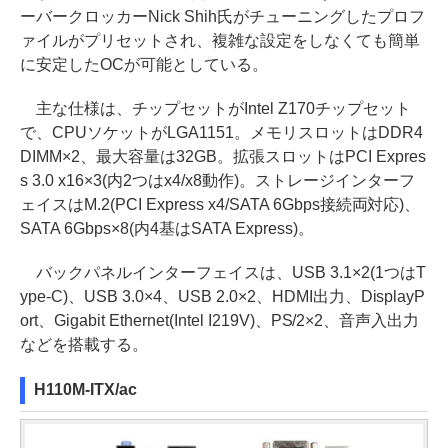
ーバークロッカーNick Shih氏がチューニングしたプロフ
ァイルがプリセットされ、複雑な設定をしなくても簡単
に安定したOCが可能としている。
主な仕様は、チップセットがIntel Z170チップセット
で、CPUソケットがLGA1151。メモリスロットはDDR4
DIMM×2、最大容量は32GB。拡張スロットはPCI Expres
s 3.0 x16×3(内2つはx4/x8動作)。ストレージインターフ
ェイスはM.2(PCI Express x4/SATA 6Gbps接続両対応)、
SATA 6Gbps×8(内4基はSATA Express)。
バックパネルインターフェイスは、USB 3.1×2(1つはT
ype-C)、USB 3.0×4、USB 2.0×2、HDMI出力、DisplayP
ort、Gigabit Ethernet(Intel I219V)、PS/2×2、音声入出力
などを搭載する。
H110M-ITX/ac