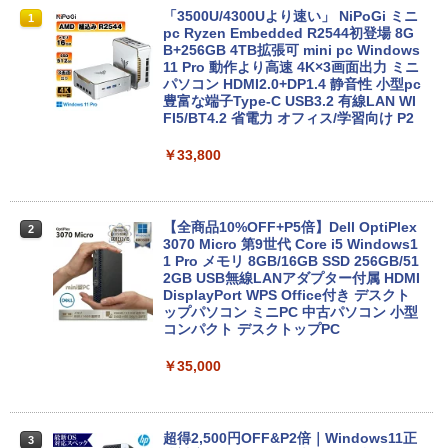
【今だけ】全品ポイント10倍 お買い物マ
「3500U/4300Uより速い」 NiPoGi ミニ
1
1
ラソン★8/4～8/11★中古パソコン ノー
pc Ryzen Embedded R2544初登場 8G
トPC Lenovo ThinkPad E590 Core i3 8
B+256GB 4TB拡張可 mini pc Windows
145U メモリ8GB / 16GB / 32GB SSD M.
11 Pro 動作より高速 4K×3画面出力 ミニ
2 PCIe256GB / 512GB / 1TB Windows1
パソコン HDMI2.0+DP1.4 静音性 小型pc
1 Pro 64bit【送料無料】【1年保証】
豊富な端子Type-C USB3.2 有線LAN WI
FI5/BT4.2 省電力 オフィス/学習向け P2
￥15,800
￥33,800
【マラソンセール期間中ポイント5倍】
2
【OSなし】 中古ノートパソコン 第8世代
【全商品10%OFF+P5倍】Dell OptiPlex
2
Core i5 富士通 LIFEBOOK A579/B メモ
3070 Micro 第9世代 Core i5 Windows1
リ8GB HDD500GB 15.6インチ HDMI テ
1 Pro メモリ 8GB/16GB SSD 256GB/51
ンキー DVD-ROM 初期設定済 すぐ使え
2GB USB無線LANアダプター付属 HDMI
る 7日保証 送料無料 2営業日以内に発送
DisplayPort WPS Office付き デスクト
ップパソコン ミニPC 中古パソコン 小型
コンパクト デスクトップPC
￥17,980
￥35,000
＼★最大2555円OFFクーポン★／【テン
3
キー搭載内蔵】中古ノートパソコン 東芝
dynabook B55 シリーズ 15.6インチ Co
超得2,500円OFF&P2倍｜Windows11正
3