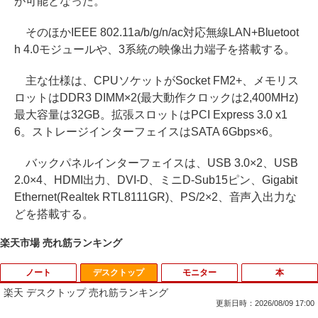
が可能となった。
そのほかIEEE 802.11a/b/g/n/ac対応無線LAN+Bluetoot
h 4.0モジュールや、3系統の映像出力端子を搭載する。
主な仕様は、CPUソケットがSocket FM2+、メモリス
ロットはDDR3 DIMM×2(最大動作クロックは2,400MHz)
最大容量は32GB。拡張スロットはPCI Express 3.0 x1
6。ストレージインターフェイスはSATA 6Gbps×6。
バックパネルインターフェイスは、USB 3.0×2、USB
2.0×4、HDMI出力、DVI-D、ミニD-Sub15ピン、Gigabit
Ethernet(Realtek RTL8111GR)、PS/2×2、音声入出力な
どを搭載する。
楽天市場 売れ筋ランキング
ノート
デスクトップ
モニター
本
楽天 デスクトップ 売れ筋ランキング
更新日時：2026/08/09 17:00