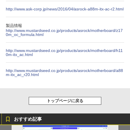
￥3,480
http://www.ask-corp.jp/news/2016/04/asrock-a88m-itx-ac-r2.html
【2026年最新改良版・高級金属製】【タ
5
ッチ選択】モバイルモニター 15.6インチ
製品情報
タッチパネル ワイヤレス接続 電池内蔵
http://www.mustardseed.co.jp/products/asrock/motherboard/z17
自立スタンド モバイルモニター スタンド
0m_oc_formula.html
ゲーミングモニター 1080PフルHD 高画
質 デュアルモニター サブモニター ポー
タブルモニター 選べる9パータン
http://www.mustardseed.co.jp/products/asrock/motherboard/h11
0m-itx_ac.html
￥14,580
http://www.mustardseed.co.jp/products/asrock/motherboard/a88
m-itx_ac_r20.html
トップページに戻る
おすすめ記事