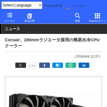
Powered by
Translate
PC Watch
半導体/周辺機器
自作PCパーツ
CPUクーラー
カテゴリ
過去記事
検索
Impressサイト
ニュース
Corsair、280mmラジエータ採用の簡易水冷CPU
クーラー
（2016/4/4 12:37）
リスト