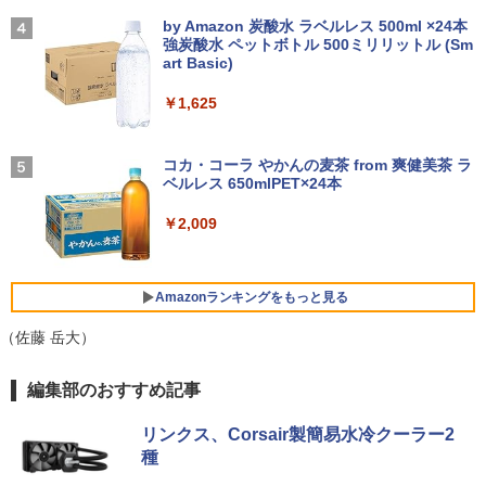
Webカメラ zoom 軽量薄型 無線 型番更
応 テレワーク 在宅勤務 法人向け オフィ
【2026年アップグレード版】AOKIMI ワイヤ
On My Road (Stadium ver.)
￥32,980
新で在庫処分
ス TERRA 2441W
レスイヤホン bluetooth イヤホン V12 小型
by Amazon 炭酸水 ラベルレス 500ml ×24本
￥25,300
軽量 ブルートゥースHi-Fi 最大36時間再生 ぶ
強炭酸水 ペットボトル 500ミリリットル (Sm
￥250
るーとゅーす コードレス ENCノイズキャン
art Basic)
￥9,980
￥9,999
セリング 自動ペアリング Type-C充電 マイク
【期間限定P15倍+最大10%OFFクーポ
4
付き 防水 タッチ式音量調整 スポーツ/通勤/通
￥1,625
ン】 【3年保証】HP PRODESK 400 G5
学/WEB会議(ホワイト)
DM [新品SSD] SSD256GB メモリ8GB C
からだの厚みを薄くする [ 土屋元明 ]
中古ノートパソコン Core i3/i5選択可 Wi
ore i5 Windows 11 Pro 中古 アウトレッ
【楽天1位！保護レザーケース付き】【タ
BUGS LIFE
5
4
4
￥1,964
ndows11 Pro WPS Office 2024付き メ
ト 返品 送料無料 中古デスクトップパソ
ッチ選択】 モバイルモニター 15.6インチ
コカ・コーラ やかんの麦茶 from 爽健美茶 ラ
モリ8GB SSD1TB 15.6型 テンキー ビジ
コン 中古パソコン デスクトップパソコン
ノングレア 非光沢 1080PフルHD コスパ
￥1,540
ベルレス 650mlPET×24本
￥250
ネス 在宅勤務 学生向け 福袋2026
デスクトップ PC ミニPC OFFICE付き
高画質 デュアルモニター サブモニター
ポータブルモニター ゲーミングモニター
Xiaomi シャオミ REDMI Buds 8 Lite ワイヤ
￥2,009
リモートワーク IPS Tpye-C/mini HDMI
レスイヤホン Bluetooth 5.4 ノイズキャンセ
￥11,900
￥37,400
pc ミニPC iPhone対応
リング ANC 36時間再生
￥9,999
￥3,480
Amazonランキングをもっと見る
【★最大100%ポイント】【大特価!訳あ
新品 VETESA 一体型デスクトップパソコ
5
5
り!】【タッチパネル×Webカメラ】Pana
ン 24型フルHD液晶 Windows11 Office
（佐藤 岳大）
sonic Let's note CF-XZ6/第7世代 Core
付き 第3世代 Core i7 メモリ16GB SSD5
i5/メモリ:8GB/SSD:128GB/12型液晶/Wi
12GB USB3.0 初期設定済み キーボー
HP P224 LED液晶モニター 21.5インチワ
5
薬屋のひとりごと 17巻 (デジタル版ビッグガ
編集部のおすすめ記事
fi/Bluetooth/Office/USB-C/HDMI/中古パ
ド・マウス付属
イド 薄型 液晶ディスプレイ 1920×1080
ンガンコミックス)
ソコン ノートパソコン モバイルパソコン
（フルHD）白色LEDバックライト IPSパ
Windows11 Windows10
ネル 非光沢 ノングレア ディスプレイポ
￥59,800
リンクス、Corsair製簡易水冷クーラー2
￥770
ート HDMI VGA PS4 switch 対応 スイッ
種
チ VESA準拠【中古】
￥11,999