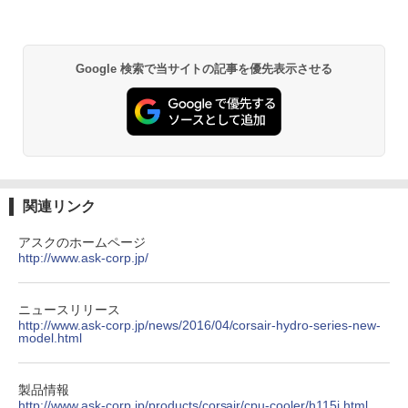
￥5,600
異世界居酒屋「のぶ」(22) (角川コミックス・
エース)
Google 検索で当サイトの記事を優先表示させる
￥832
ONE PIECE モノクロ版 115 (ジャンプコミッ
クスDIGITAL)
￥594
関連リンク
アスクのホームページ
http://www.ask-corp.jp/
HUNTER×HUNTER モノクロ版 39 (ジャンプ
コミックスDIGITAL)
￥572
ニュースリリース
http://www.ask-corp.jp/news/2016/04/corsair-hydro-series-new-
model.html
スーパーの裏でヤニ吸うふたり 9巻 (デジタル
製品情報
版ビッグガンガンコミックス)
http://www.ask-corp.jp/products/corsair/cpu-cooler/h115i.html