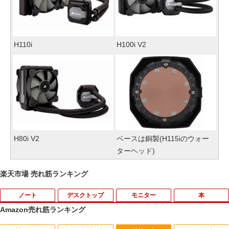
H110i
H100i V2
H80i V2
ベースは銅製(H115iのウォー
ターヘッド)
楽天市場 売れ筋ランキング
ノート
デスクトップ
モニター
本
Amazon売れ筋ランキング