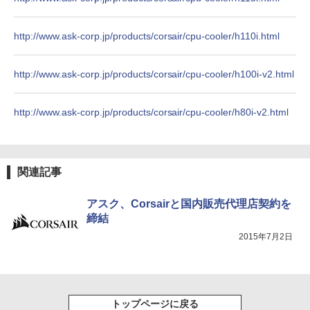
￥810
http://www.ask-corp.jp/products/corsair/cpu-cooler/h110i.html
http://www.ask-corp.jp/products/corsair/cpu-cooler/h100i-v2.html
http://www.ask-corp.jp/products/corsair/cpu-cooler/h80i-v2.html
関連記事
アスク、Corsairと国内販売代理店契約を
締結
2015年7月2日
トップページに戻る