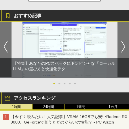
おすすめ記事
【特集】あなたのPCスペックにドンピシャな「ローカル
LLM」の選び方と快適化テク
●
●
●
●
●
アクセスランキング
1時間
24時間
1週間
1カ月
【今すぐ読みたい！人気記事】VRAM 16GBでも安いRadeon RX
9000、GeForceで言うとどのぐらいの性能？ - PC Watch