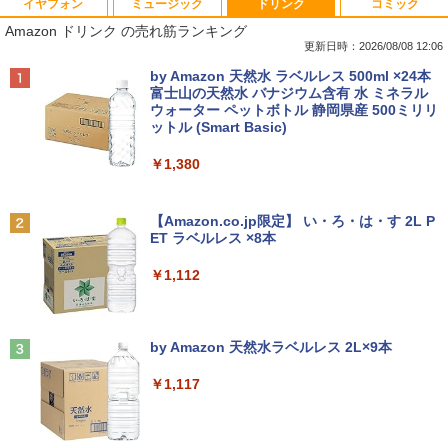
イヤフォン
ミュージック
ドリンク
コミック
【ノートPC用】【あんしん3ヶ月に延長
ポイント10倍 中古パソコン デスクトッ
アースドリームス 厳選おまかせモニター
はだしのゲン（全7巻セット） （中公文
1
1
1
1
Amazon ドリンク の売れ筋ランキング
保証】通常付属している30日の保証期間
プ Windows10【Windows 10 Pro 64Bit
21.5型〜27型ワイド 【HDMI対応 / FULL
庫コミック版） [ 中沢啓治 ]
が3ヶ月に延長されます。【単品購入・併
搭載】富士通 ESPRIMO D583シリーズ等
HD解像度】 大手メーカー液晶 (Dell/HP/
更新日時：2026/08/08 12:06
用不可※レビューキャンペーンは除く /
Celeron G1840 2.8G/4G/250GB/DVD-R
NEC等) テレワーク デュアルモニター S
￥5,852
Anker Soundcore P40i オフホワイト
BRUCE WAYNE feat. Flo Milli, ATL Jacob
by Amazon 天然水 ラベルレス 500ml ×24本
ノートパソコン専用】
OM
witch PS4 PS5対応 【整備済み中古品】
[Explicit]
富士山の天然水 バナジウム含有 水 ミネラル
ウォーター ペットボトル 静岡県産 500ミリリ
￥7,990
￥1,000
￥9,980
￥6,470
ットル (Smart Basic)
￥250
【中古】ギリシャ語辞典/大学書林/古川晴
2
￥1,380
風（単行本）
おまかせ 中古ノートパソコン Windows
【中古】【箱付】 APPLE Mac mini A13
【お買い物マラソン限定価格】モニター
2
2
2
Anker Soundcore P31i ブラック
BRUCE WAYNE feat. Flo Milli, ATL Jacob
11 A4サイズ 15型以上 メーカー 富士通 N
47 (Late 2014) 【 macOS Monterey 12.
21.5インチ 100Hz FHD VAパネル スピー
￥25,249
[Explicit]
【Amazon.co.jp限定】 い・ろ・は・す 2L P
EC 等 CPU Intel Cel 第6世代 メモリ4GB
7.6 / i7(3GHz) / メモリ:16GB / HDD:1.1
カー搭載 ブルーライト軽減 ノングレアタ
ET ラベルレス ×8本
￥5,990
SSD128GB 無線LAN WPS office2搭載
2TB 】 【 中古 ビジネスホン パソコン
イプ 壁掛け対応 省スペース 角度調整 高
￥250
HDMI対応 送料無料 訳あり品
業務用 電話機 本体】
視野角 178° Adaptive-Sync対応 MAXZ
￥1,112
EN MJM22CH03-F100 2608mr
￥7,980
￥24,200
ちいかわ なんか小さくてかわいいやつ
3
￥9,930
（4）なんか小さくてためになる豆本付き
Anker Soundcore Liberty 5 ミッドナイトブ
On My Road (Stadium ver.)
特装版 （プレミアムKC） [ ナガノ ]
ラック
by Amazon 天然水ラベルレス 2L×9本
￥250
￥2,420
【期間限定破格金額！】新生活 新古品 W
HP ProDesk 400 G6 DM 【Core i5 1050
3
3
￥14,990
￥1,117
in11搭載 パソコンノートパソコンoffice
0T/メモリ16GB(DDR4)/SSD256GB(M.2
液晶モニター PCディスプレイ 23.8 24イ
3
付き 初心者向けノートPC 初期設定済 1
NVMe)/Win11Pro-64bit】【中古/送料無
ンチ 144Hz 1ms IPS フルHD ノングレア
5.6型 インテル高速CPU ランダムで発送
料】※沖縄・離島を除く
非光沢 ブルーライトカット HDMI VGA
メモリ4GB～ 高速SSD1TB 最大 フルHD
スピーカー内蔵 ヘッドホン端子 VESA対
小学館の図鑑NEO／1〜10巻セット
4