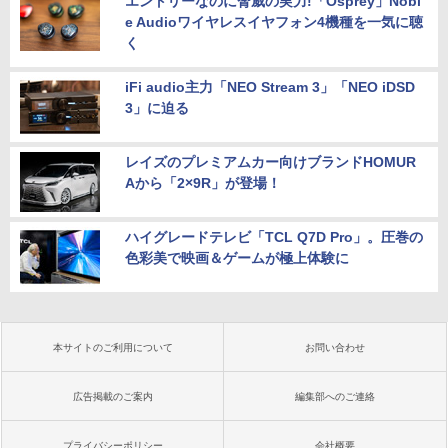
エントリーなのに脅威の実力!「Osprey」Nobl
e Audioワイヤレスイヤフォン4機種を一気に聴
く
iFi audio主力「NEO Stream 3」「NEO iDSD
3」に迫る
レイズのプレミアムカー向けブランドHOMUR
Aから「2×9R」が登場！
ハイグレードテレビ「TCL Q7D Pro」。圧巻の
色彩美で映画＆ゲームが極上体験に
本サイトのご利用について
お問い合わせ
広告掲載のご案内
編集部へのご連絡
プライバシーポリシー
会社概要