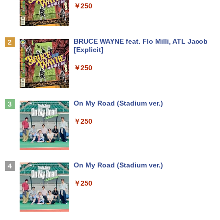
￥250
【期間限定破格金額！】新生活 新古品 W
【超特価】厳選大手メーカー 液晶モニタ
【 限定生産・特典つき 】YUZURU2027
2
2
2
in11搭載 パソコンノートパソコンoffice
ー シークレット 22-23型ワイド フルHD
羽生結弦カレンダー壁掛け版 [ 能登 直 ]
付き 初心者向けノートPC 初期設定済 1
（1920x1080） HDMI指定可 ノングレア
Anker Soundcore P31i ブラック
BRUCE WAYNE feat. Flo Milli, ATL Jacob
5.6型 インテル高速CPU ランダムで発送
EIZO IIYAMA 三菱 富士通 NEC IO-DATA
￥5,170
[Explicit]
メモリ4GB～ 高速SSD1TB 最大 フルHD
Dell HP PHILIPS等 液晶ディスプレイ
￥5,990
Webカメラ zoom 軽量薄型 無線 型番更
【中古】
￥250
新で在庫処分
￥4,480
￥9,980
給与小六法 令和9年版 [ 一般財団法人
3
人事行政研究所 ]
Anker Soundcore Liberty 5 ミッドナイトブ
On My Road (Stadium ver.)
ラック
ASUS エイスース 液晶ディスプレイ Ey
￥11,000
3
￥250
【マラソンP5倍/10%オフクーポン】中古
e Care [ 21.45型 / フルHD(1920×1080) /
3
￥14,990
ノートパソコン Dell Latitude 7380 第6
ワイド ] ブラック VP227HF
世代 Core i5 メモリ8GB SSD128GB 12.
5インチフルHD Windows11 Pro カメラ
￥10,980
Bluetooth Wi-Fi 送料無料 保証付き
【3千円以上送料無料】タッチペンで音が
4
【2026年アップグレード版】AOKIMI ワイヤ
On My Road (Stadium ver.)
聞ける!はじめてずかん1000 英語つき／
レスイヤホン bluetooth イヤホン V12 小型
￥13,800
小学館辞典編集部
軽量 ブルートゥースHi-Fi 最大36時間再生 ぶ
￥250
【1,000円クーポン＋ポイント最大31.5%
4
るーとゅーす コードレス ENCノイズキャン
￥5,478
還元！】ゲーミングモニター 23.8インチ
セリング 自動ペアリング Type-C充電 マイク
フルHD(1920×1080) IPS 144Hz 103%sR
付き 防水 タッチ式音量調整 スポーツ/通勤/通
往復送料込！パソコンレンタルハイスペ
GB 1500:1コントラスト比 300cd 高色精
4
学/WEB会議(ホワイト)
ックモデルCore i7/16G/SSD/カメラ付き
度 低ブルーライト フリッカーフリー Ad