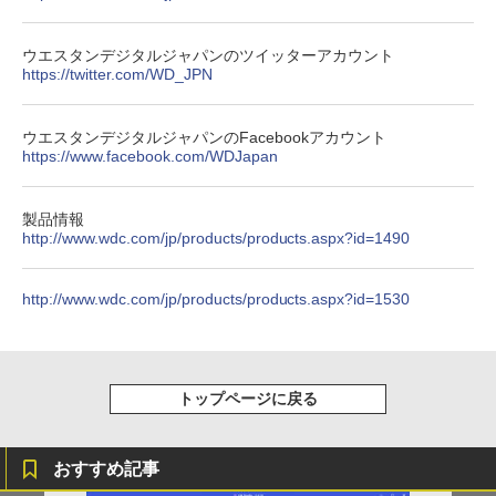
ONE PIECE モノクロ版 115 (ジャンプコミッ
クスDIGITAL)
by Amazon 天然水ラベルレス 2L×9本
ウエスタンデジタルジャパンのツイッターアカウント
https://twitter.com/WD_JPN
￥594
￥1,117
ウエスタンデジタルジャパンのFacebookアカウント
https://www.facebook.com/WDJapan
HUNTER×HUNTER モノクロ版 39 (ジャンプ
コミックスDIGITAL)
by Amazon 炭酸水 ラベルレス 500ml ×24本
強炭酸水 ペットボトル 500ミリリットル (Sm
製品情報
art Basic)
￥572
http://www.wdc.com/jp/products/products.aspx?id=1490
￥1,625
http://www.wdc.com/jp/products/products.aspx?id=1530
スーパーの裏でヤニ吸うふたり 9巻 (デジタル
版ビッグガンガンコミックス)
コカ・コーラ やかんの麦茶 from 爽健美茶 ラ
ベルレス 650mlPET×24本
￥810
￥2,009
トップページに戻る
おすすめ記事