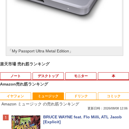
「My Passport Ultra Metal Edition」
楽天市場 売れ筋ランキング
ノート
デスクトップ
モニター
本
Amazon売れ筋ランキング
イヤフォン
ミュージック
ドリンク
コミック
■新品■Panasonic Let's note CF-SZ5 C
【中古良品】【安心保証】PHILIPS 223V
月刊少女野崎くん（18）特装版 セレク
1
1
1
Amazon ミュージック の売れ筋ランキング
F-SZ6 CF-SV1 CF-SV2 CF-SV7 CF-SV8
5L 21.5 インチフル HD 液晶モニター HD
ト小冊子「堀と鹿島編」付き （SEコミッ
CF-SV9 日本語キーボード
MI VGA 入力 角度調整可能
クスプレミアム） [ 椿いづみ ]
更新日時：2026/08/08 12:06
Anker Soundcore P40i オフホワイト
BRUCE WAYNE feat. Flo Milli, ATL Jacob
￥4,620
￥4,200
￥1,650
[Explicit]
￥7,990