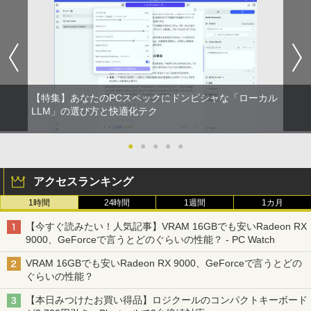
【特集】あなたのPCスペックにドンピシャな「ローカル
LLM」の選び方と快適化テク
●
●
●
●
●
アクセスランキング
1時間
24時間
1週間
1カ月
【今すぐ読みたい！人気記事】VRAM 16GBでも安いRadeon RX
9000、GeForceで言うとどのぐらいの性能？ - PC Watch
VRAM 16GBでも安いRadeon RX 9000、GeForceで言うとどの
ぐらいの性能？
【本日みつけたお買い得品】ロジクールのコンパクトキーボード