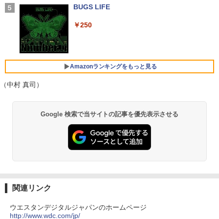
（4週間延長）【Office2024セット】イ
ative Sync対応HDMI1.4×2 DP1.2×1 3年
BUGS LIFE
薬屋のひとりごと 17巻 【電子書籍】[ 日
5
￥1,964
ンストール済※この商品はレンタルで
保証 KTC H24B9S
向夏 ]
す。販売品ではありません。ご了承下さ
￥250
い。
￥11,979
￥770
Xiaomi シャオミ REDMI Buds 8 Lite ワイヤ
レスイヤホン Bluetooth 5.4 ノイズキャンセ
￥14,300
リング ANC 36時間再生
Amazonランキングをもっと見る
【公式店】 モニター 23.8インチ 144Hz
5
￥3,480
FHD pcモニター フリッカーレス FullHD
（中村 真司）
Panasonic Let's note CF-SZ6/12.1型F
ブルーライトカット ノングレア ディスプ
5
HD / 第7世代 Core i3-7100U /中古ノート
レイ HDMI 144hz pcモニター Adaptive-
パソコン win11 office付・整備済み品・
Sync ブラック MAXZEN MJM24IC01 M
by Amazon 天然水 ラベルレス 500ml ×24本
薬屋のひとりごと 17巻 (デジタル版ビッグガ
メモリ8GB / 高速SSD搭載 / Webカメラ /
JM24IC02-F144 マクスゼン マクスゼン
Google 検索で当サイトの記事を優先表示させる
富士山の天然水 バナジウム含有 水 ミネラル
ンガンコミックス)
HDMI・VGA / WiFi / 超軽量モバイルノー
レビューCP1000
ウォーター ペットボトル 静岡県産 500ミリリ
ト ・初期設定不要
ットル (Smart Basic)
￥770
￥13,280
￥14,800
￥1,380
異世界居酒屋「のぶ」(22) (角川コミックス・
エース)
【Amazon.co.jp限定】 い・ろ・は・す 2L P
ET ラベルレス ×8本
関連リンク
￥832
￥1,112
ウエスタンデジタルジャパンのホームページ
http://www.wdc.com/jp/