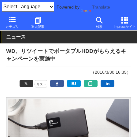
Powered by
Translate
PC Watch
半導体/周辺機器
HDD（ハードディスク）
WD
カテゴリ
過去記事
検索
Impressサイト
ニュース
WD、リツイートでポータブルHDDがもらえるキ
ャンペーンを実施中
（2016/3/30 16:35）
リスト