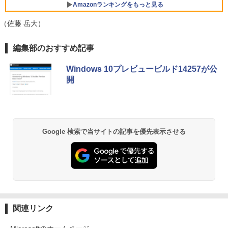
PC office2021 ゲーム 本体のみ
￥9,999
￥3,480
Amazonランキングをもっと見る
￥57,999
【中古パソコン】Microsoft Surface Go
（佐藤 岳大）
5
2｜10.5インチ｜タッチ対応 PixelSense
｜第8世代 Core m3-8100Y｜メモリ8GB
HP P224 LED液晶モニター 21.5インチワ
5
薬屋のひとりごと 17巻 (デジタル版ビッグガ
編集部のおすすめ記事
｜高速128GB SSD｜Win 11 & Office 20
イド 薄型 液晶ディスプレイ 1920×1080
ンガンコミックス)
19｜軽量モバイルタブレットPC｜プラチ
【エントリーでポイント100％還元のチ
（フルHD）白色LEDバックライト IPSパ
5
ナ｜本体のみ｜キーボードなし
ャンス】GMKtec ミニPC AMD Ryzen 5
ネル 非光沢 ノングレア ディスプレイポ
Windows 10プレビュービルド14257が公
￥770
7640HS 6コア12スレッド MAX5.0GHz D
ート HDMI VGA PS4 switch 対応 スイッ
開
DR5 32GB/最大128GB Radeon 760M P
チ VESA準拠【中古】
￥22,800
CIe3.0 M.2 2280 SSD1TB/最大2×8TB U
SB4 Bluetooth5.2 2.5Gbps LAN*2 VES
￥5,600
A 静音 mini pc Windows11 Pro 4K 3画
異世界居酒屋「のぶ」(22) (角川コミックス・
面出力 M6 Ultra
エース)
Google 検索で当サイトの記事を優先表示させる
￥91,999
￥832
ONE PIECE モノクロ版 115 (ジャンプコミッ
クスDIGITAL)
￥594
関連リンク