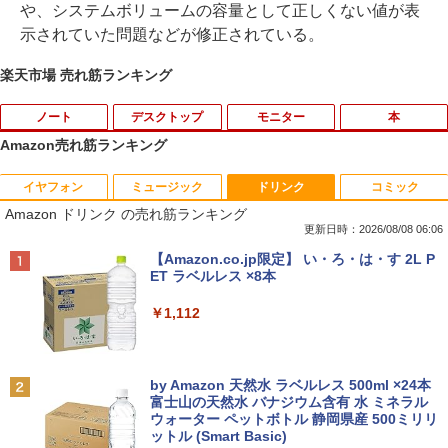
や、システムボリュームの容量として正しくない値が表
示されていた問題などが修正されている。
楽天市場 売れ筋ランキング
ノート
デスクトップ
モニター
本
Amazon売れ筋ランキング
イヤフォン
ミュージック
ドリンク
コミック
【法人限定】バッファロー WLE-OP-AC
【マラソンセール期間中ポイント5倍】中
アースドリームス 厳選おまかせモニター
【3千円以上送料無料】夏目友人帳 1-33
1
1
1
1
Amazon ドリンク の売れ筋ランキング
12C2 WLE-OP-AC12C後継品 エアステ
古デスクトップパソコン Core i7 第9世代
21.5型〜27型ワイド 【HDMI対応 / FULL
巻セット
ーション プロ用 12V ACアダプター
メモリ16GB M.2 SSD512GB DVD-ROM
HD解像度】 大手メーカー液晶 (Dell/HP/
更新日時：2026/08/08 06:06
DisplayPort DVI 省スペース Windows1
NEC等) テレワーク デュアルモニター S
￥19,404
Anker Soundcore P40i オフホワイト
BRUCE WAYNE feat. Flo Milli, ATL Jacob
【Amazon.co.jp限定】 い・ろ・は・す 2L P
1 マウスコンピューター MPro-S201X 初
witch PS4 PS5対応 【整備済み中古品】
￥3,570
[Explicit]
ET ラベルレス ×8本
期設定済 すぐ使える 90日保証 送料無料
￥7,990
￥6,470
￥250
￥1,112
￥37,980
「こうして日本人だけが騙される」マス
中古ノートパソコン 訳あり パナソニック
2
2
コミが報じない「国際政治
Let's note SZ6 Core i5 Windows11 Pro
Office 2024付き メモリ4GB/8GB選択可
【お買い物マラソン限定価格】モニター
2
Anker Soundcore P31i ブラック
BRUCE WAYNE feat. Flo Milli, ATL Jacob
by Amazon 天然水 ラベルレス 500ml ×24本
SSD256GB/512GB/1TB選択可 12型 無
【全品最大2500円OFFクーポン】【超小
21.5インチ 100Hz FHD VAパネル スピー
￥2,970
2
[Explicit]
富士山の天然水 バナジウム含有 水 ミネラル
線LAN HDMI 軽量 モバイル ビジネス 在
型 第8世代 i5】 Core i5 第8世代 DELL O
カー搭載 ブルーライト軽減 ノングレアタ
ウォーター ペットボトル 静岡県産 500ミリリ
￥5,990
宅勤務 学生向け
ptiPlex 3060 MicroDisplayPort Office
イプ 壁掛け対応 省スペース 角度調整 高
ットル (Smart Basic)
￥250
付き Windows11 メモリ8GB/16GB SSD
視野角 178° Adaptive-Sync対応 MAXZ