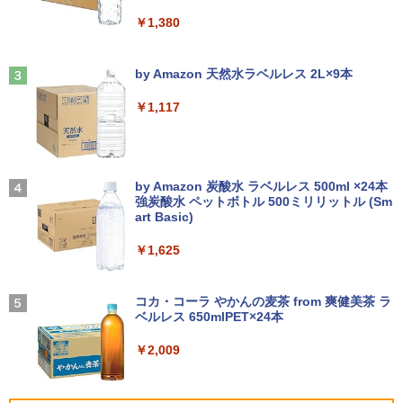
256GB/512GB/ 1TB HDMI 2画面同時出
EN MJM22CH03-F100 2608mr
￥12,980
￥1,380
力 WIFI USB3.0 ミニPC 本体 デスクトッ
筋肉 脳 血管 腸 骨 5つの力が毎日高ま
3
プパソコン 中古 パソコン
￥9,930
る！ 鎌田式長生き常備菜 [ 鎌田 實 ]
Anker Soundcore Liberty 5 ミッドナイトブ
On My Road (Stadium ver.)
ラック
by Amazon 天然水ラベルレス 2L×9本
￥42,999
￥1,694
【ポイント10倍 期間限定】dynabook K
3
￥250
70 第11世代 intel N4500 10.1型 高精細 I
￥14,990
￥1,117
PSノングレア 無音ファンレス Wi-Fi 6 W
液晶モニター PCディスプレイ 23.8 24イ
3
EBカメラ 初期設定済み すぐ使える Win
ンチ 144Hz 1ms IPS フルHD ノングレア
dows 11 頑丈設計 2in1 タブレットPC
【期間限定P15倍+最大10%OFFクーポ
非光沢 ブルーライトカット HDMI VGA
3
(タッチペン非付属)【整備済み中古品】
ン】 【3年保証】HP PRODESK 400 G6
スピーカー内蔵 ヘッドホン端子 VESA対
アーティストのための人体解剖学 ドロー
4
DM SSD512GB メモリ8GB Core i5 Win
応 テレワーク 在宅勤務 法人向け オフィ
【2026年アップグレード版】AOKIMI ワイヤ
On My Road (Stadium ver.)
イング フォーム＆ポーズ [ Tom Fox ]
dows 11 Pro 中古 アウトレット 返品 送
ス TERRA 2441W
レスイヤホン bluetooth イヤホン V12 小型
by Amazon 炭酸水 ラベルレス 500ml ×24本
￥16,700
料無料 中古デスクトップパソコン 中古パ
軽量 ブルートゥースHi-Fi 最大36時間再生 ぶ
強炭酸水 ペットボトル 500ミリリットル (Sm
￥250
￥5,500
ソコン デスクトップパソコン デスクトッ
るーとゅーす コードレス ENCノイズキャン
art Basic)
￥9,999
プ PC ミニPC OFFICE付き
セリング 自動ペアリング Type-C充電 マイク
付き 防水 タッチ式音量調整 スポーツ/通勤/通
￥1,625
【1500円OFFクーポン】【テンキー&Wi
4
学/WEB会議(ホワイト)
￥52,800
-Fi】ノートパソコン 15.6インチ SSD128
ROCKIN'ON JAPAN (ロッキング・オ
GB メモリ8GB Core i3 第8世代 Micros
【楽天1位！保護レザーケース付き】【タ
BUGS LIFE
5
4
￥1,964
ン・ジャパン) 2026年 10月号
oft Office付き Windows11 Lenovo Thi
ッチ選択】 モバイルモニター 15.6インチ
コカ・コーラ やかんの麦茶 from 爽健美茶 ラ
nkpad L580 中古ノートパソコン PC パ
ノングレア 非光沢 1080PフルHD コスパ
ベルレス 650mlPET×24本
￥250
ソコン 中古ノートPC 中古PC SSD1TB
＼3年保証／ デスクトップパソコン パソ
高画質 デュアルモニター サブモニター
￥1,080
4
メモリ16GB 中古パソコン レノボ
コン Windows11 新品 Office付き イン
ポータブルモニター ゲーミングモニター
Xiaomi シャオミ REDMI Buds 8 Lite ワイヤ
￥2,009
テル 第13世代 Core i5 4590~Core i7 13
リモートワーク IPS Tpye-C/mini HDMI
レスイヤホン Bluetooth 5.4 ノイズキャンセ
700 5.20GHz 16コア24スレッド メモリ
pc ミニPC iPhone対応
リング ANC 36時間再生
￥21,800
8~32GB SSD 256GB~1TB デスクトップ