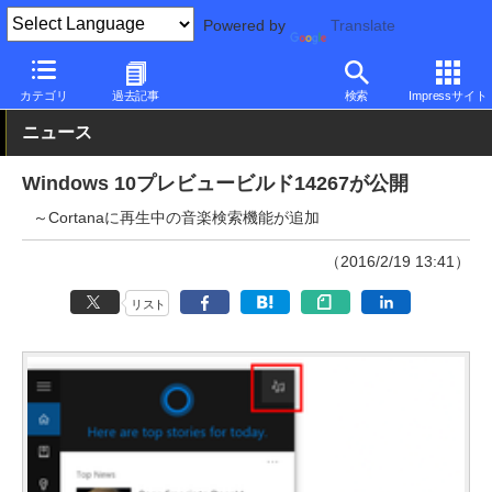
Powered by
Translate
PC Watch
ソフトウェア/アプリ
Windows
アップデート
カテゴリ
過去記事
検索
Impressサイト
ニュース
Windows 10プレビュービルド14267が公開
～Cortanaに再生中の音楽検索機能が追加
（2016/2/19 13:41）
リスト