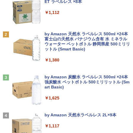
[Explicit]
ET ラベルレス ×8本
Wi-Fi/Office/無線マウス/中古 パソコン/
属 中古パソコン 中古PC 中古 デスクト
ミニ…
￥7,990
中古PC ノートパソコン/Windows11
ップパソコン Celeron
￥250
￥1,112
￥8,460
九条の大罪（17） 【電子書籍】[ 真鍋昌
2
￥9,999
￥9,999
平 ]
￥759
Anker Soundcore P31i ブラック
BRUCE WAYNE feat. Flo Milli, ATL Jacob
by Amazon 天然水 ラベルレス 500ml ×24本
モバイルモニター 15.6インチ InnoView
2
[Explicit]
富士山の天然水 バナジウム含有 水 ミネラル
【★最大100%ポイント】おまかせ 中古
デスクトップパソコンDELL HP NEC 第
モバイルディスプレイ 自立型 1920*1080
2
2
ウォーター ペットボトル 静岡県産 500ミリリ
￥5,990
パソコン Windows XP 快適 Corei3 新品
8〜10世代CoreI3I5選べる 21インチモニ
FHD ポータブルモニター IPS液晶パネル
ットル (Smart Basic)
￥250
バッテリー搭載 高速SSD128GB メモリ4
ター付き アウトレット 新品SSD最大1TB
薄型 軽量 持ち運び 壁掛けに対応 Switc
G 15.6インチ DVDドライブ 無線LAN 中
メモリ32GB Windows11 office付き Mic
h/PS3/PS4/PS5/Xbox One/PC/スマホ/U
時間停止勇者（22） 【電子書籍】[ 光永
3
￥1,380
古PC ノートパソコン 安心保証
rosoftOffice2024選択可中古デスクトッ
SBType-C/標準HDMI対応【選べる種
康則 ]
プパソコン DVD/WIFI/Bluetooth Displa
類】タッチ/ケース付き/4Kタイプ
yPort
Anker Soundcore Liberty 5 ミッドナイトブ
On My Road (Stadium ver.)
￥17,800
￥792
ラック
by Amazon 炭酸水 ラベルレス 500ml ×24本
￥8,980
強炭酸水 ペットボトル 500ミリリットル (Sm
￥29,800
￥250
art Basic)
￥14,990
HP ProBook 450 G3 15.6インチ Core i5
3
￥1,625
メモリ16GB SSD 256GB Office付き We
★PHILIPS / フィリップス 16:9 フルHD
転生したらスライムだった件 異聞 〜
3
4
bカメラ WiFi テンキー Windows11 中古
【期間限定P15倍+最大10%OFFクーポ
VA ディスプレイ 液晶モニター 221S9A/1
魔国暮らしのトリニティ〜（14） 【電子
3
ノートパソコン
ン】 【3年保証】HP ELITEDESK 800 G
1 [21.5インチ ブラック]【PCモニター・
【2026年アップグレード版】AOKIMI ワイヤ
On My Road (Stadium ver.)
書籍】[ 戸野タエ ]
6 DM SSD256GB メモリ16GB Core i3
液晶ディスプレイ】【送料無料】
レスイヤホン bluetooth イヤホン V12 小型
by Amazon 天然水ラベルレス 2L×9本
Windows 11 Pro 中古 アウトレット 返
軽量 ブルートゥースHi-Fi 最大36時間再生 ぶ
￥24,800
￥250
￥792
品 送料無料 中古デスクトップパソコン
るーとゅーす コードレス ENCノイズキャン
￥10,120
￥1,117
中古パソコン デスクトップパソコン デス
セリング 自動ペアリング Type-C充電 マイク