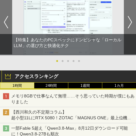
【特集】あなたのPCスペックにドンピシャな「ローカル
LLM」の選び方と快適化テク
●
●
●
●
●
アクセスランキング
1時間
24時間
1週間
1カ月
メモリ8GBで仕事なんて無理……そう思っていた時期が僕にもあ
りました
【西川和久の不定期コラム】
超小型11LにRTX 5080！ZOTAC「MAGNUS ONE」最上位機の
実力を探る
一部Fable 5超え「Qwen3.8-Max」8月12日ダウンロード可能
に！Qwen3.8-27Bも順次