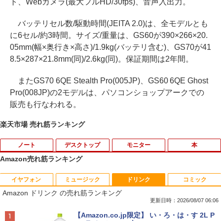
ト、Webカメラ(最大フルHD/30fps)、音声入出力。
バッテリセル数/駆動時間(JEITA 2.0)は、全モデルとも
に6セル/約3時間。サイズ/重量は、GS60が390×266×20.
05mm(幅×奥行き×高さ)/1.9kg(バッテリ含む)、GS70が41
8.5×287×21.8mm(同)/2.6kg(同)。保証期間は2年間。
またGS70 6QE Stealth Pro(005JP)、GS60 6QE Ghost
Pro(008JP)の2モデルは、パソコンショップアークでの
販売も行なわれる。
楽天市場 売れ筋ランキング
ノート
デスクトップ
モニター
本
Amazon売れ筋ランキング
イヤフォン
ミュージック
ドリンク
コミック
【★最大100%ポイント】【新生活応援・
＼★最大2555円OFFクーポン★／Dell 3
AIREIXINGD モバイルモニター11.6イン
【中古】ナニワトモアレ【全28巻】完結
1
1
1
1
Amazon ドリンク の売れ筋ランキング
2026】【Office 2019 H&B】NEC Versa
050Mini デスクトップパソコン 中古パソ
チ 超軽量450g 1920x1080P 非光沢IPSパ
セット/南勝久【全巻セット】【中古】
Pro/第4世代 Core i5/メモリ: 4GB/8GB/1
コン メモリ 4GB 新品 SSD 128G Windo
ネルモバイルディスプレイ 自立型 VESA
更新日時：2026/08/07 06:06
6GB/SSD:128GB/256GB/512GB/1TB/1
ws11 USB 3.0 HDMI DP WPSOffice2付
対応 スピーカー ポータブルディスプレイ
￥25,500
Anker Soundcore P40i オフホワイト
BRUCE WAYNE feat. Flo Milli, ATL Jacob
【Amazon.co.jp限定】 い・ろ・は・す 2L P
5.6型/USB 3.0/DVD/SDカードスロット/
有線マウス 有線キーボード 無線LAN付
小型モニター サブモニタ一 USB Type-C