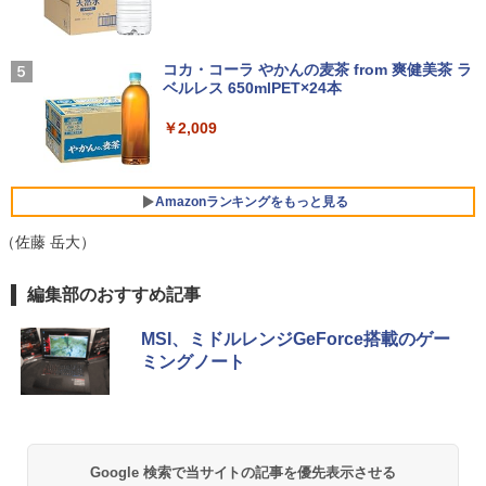
クトップ PC ミニPC OFFICE付き
付き 防水 タッチ式音量調整 スポーツ/通勤/通
学/WEB会議(ホワイト)
【マラソン限定価格】中古 HP 470 G7 C
【予約商品】宇宙兄弟 コミック 全巻セッ
4
5
￥39,600
ore i5 10210U 第10世代 メモリ8GB SS
【楽天1位常連・超800冠獲得】黒/白 モ
BUGS LIFE
ト（1-46巻セット・以下続巻)小山宙哉
4
￥1,964
D256GB+HDD1TB 17インチ フルHD Wi
ニター 21.5 / 23.8 / 24.5 / 27型 240Hz/2
「透明カバー付」
コカ・コーラ やかんの麦茶 from 爽健美茶 ラ
ndows11 Pro 無線LAN Wi-Fi WEBカメ
00Hz /180Hz/165Hz/100Hz ゲーミングモ
ベルレス 650mlPET×24本
￥250
ラ DVDドライブ テンキー 有線LAN 9WY
ニター 1ms応答 pcモニター パソコン モ
￥38,980
16PA#ABJ 1年保証 レビュー特典:WPS
未使用品 パソコン デスクトップ NEC M
ニター 非光沢 スピーカー内蔵 HDR/Free
Xiaomi シャオミ REDMI Buds 8 Lite ワイヤ
4
￥2,009
Office Bランク ノートパソコン
ate MKE32/A-6 Windows10 Pro Celero
sync/VESA cocopar HG-238
レスイヤホン Bluetooth 5.4 ノイズキャンセ
n G4930 メモリ 8GB SSD 256GB DVD-
リング ANC 36時間再生
ROM 本体 / 3ヶ月保証 パソコン PC デス
￥24,800
￥11,999
クトップパソコン (6952)
￥2,980
Amazonランキングをもっと見る
￥47,880
（佐藤 岳大）
超得2,000円OFF&P2倍｜高画質フルHD
ゲーミングモニター 24.5インチ FHD 24
5
5
｜Microsoft Office搭載｜最大180日保証
0Hz 1ms Fast IPSパネル HDMI2.0×1 DP
薬屋のひとりごと 17巻 (デジタル版ビッグガ
編集部のおすすめ記事
｜Core i5 第8世代｜メモリ8GB SSD256
1.4×1 Adaptive Sync対応 フリッカーフ
ンガンコミックス)
GB｜中古ノートパソコン Windows11 o
【全商品10%OFF+P5倍】【マウス＋キ
リー ブルーライトカット モニター ディ
5
ffice付き｜中古ノートパソコン｜ノート
ーボード付属】Dell OptiPlex 3060 SFF
スプレイ MAXZEN MGM25IC04-F240
MSI、ミドルレンジGeForce搭載のゲー
￥770
パソコン Microsoft Office付き｜ノート
第8世代 i7 Windows11 Pro メモリ8GB
ミングノート
パソコンWindows11 第8世代｜パソコン
16GB SSD256GB 512GB USB無線LAN
￥12,980
アダプター付属 WPSOffice付き DVD HD
MI DP 2画面出力 高性能ビジネス デスク
￥29,800
トップパソコン 中古 パソコン モニタセ
異世界居酒屋「のぶ」(22) (角川コミックス・
ット
エース)
Google 検索で当サイトの記事を優先表示させる
￥51,600