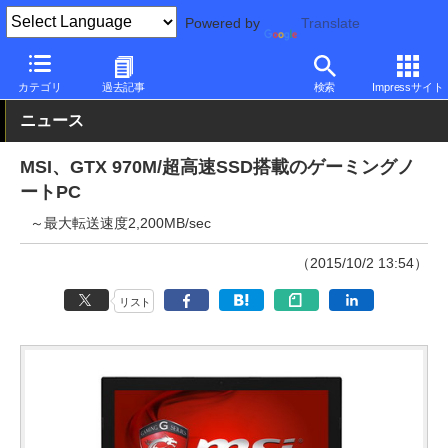
Powered by
Translate
PC Watch
パソコン/タブレット/スマートフォン
ゲーミングノー
カテゴリ
過去記事
検索
Impressサイト
ニュース
MSI、GTX 970M/超高速SSD搭載のゲーミングノ
ートPC
～最大転送速度2,200MB/sec
（2015/10/2 13:54）
リスト