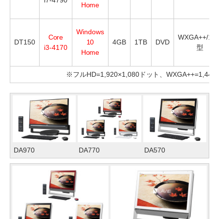
Home
Windows
Core
WXGA++/19.
DT150
10
4GB
1TB
DVD
i3-4170
型
Home
※フルHD=1,920×1,080ドット、WXGA++=1,44
DA970
DA770
DA570