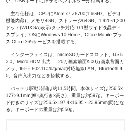
い。USBポートに挿せるペンホルダーが付属する。
主な仕様は、CPUにAtom x7-Z8700(1.6GHz、ビデオ
機能内蔵)、メモリ4GB、ストレージ64GB、1,920×1,200
ドット(WUXGA)表示/タッチ対応10.1型ワイド液晶ディ
スプレイ、OSにWindows 10 Home、Office Mobile プラ
ス Office 365サービスを搭載する。
インターフェイスは、microSDカードスロット、USB
3.0、Micro HDMI出力、120万画素前面/500万画素背面カ
メラ、IEEE 802.11a/b/g/n/ac対応無線LAN、Bluetooth 4.
0、音声入出力などを搭載する。
バッテリ駆動時間は約11.5時間。本体サイズは256.5×
177×9.1mm(幅×奥行き×高さ)、重量は約597g。キーボー
ド付きのサイズは256.5×197.4×16.95～23.95mm(同)とな
る。キーボードの重量は約550g。