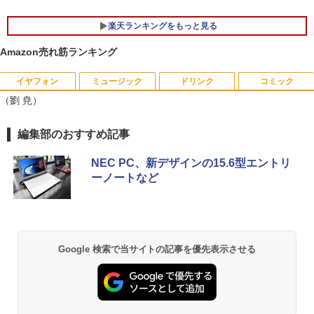
楽天ランキングをもっと見る
Amazon売れ筋ランキング
イヤフォン
ミュージック
ドリンク
コミック
中古パソコン | Dell | OptiPlex 3040 SFF
【マラソンセール期間中ポイント5倍】中
逆転バリバリバース 1 金のバリバコイン
1
1
1
（劉 尭）
| Windows11 | デスクトップ | 一年保証 |
古モニター 23.8インチ ワイド ノングレ
2枚つき特装版 （コロコロコミックス） [
第6世代 | Core i5 6500 3.2(～最大3.6)G
ア フルHD PHILIPS 243V7Q ブラック V
掛丸 翔 ]
Hz | MEM:8GB | HDD:500GB | DVDマル
GA DVI HDMI スピーカー搭載 動作確認
Anker Soundcore P40i ブラック
BRUCE WAYNE feat. Flo Milli, ATL Jacob
【Amazon.co.jp限定】 い・ろ・は・す 2L P
薬屋のひとりごと 17巻 (デジタル版ビッグガ
編集部のおすすめ記事
チ | Win11Pro64Bit
済み 送料無料 30日保証
￥1,760
[Explicit]
ET ラベルレス ×8本
ンガンコミックス)
￥7,990
￥9,980
￥6,980
NEC PC、新デザインの15.6型エントリ
￥250
￥1,112
￥770
ーノートなど
SAKAMOTO DAYS 28 【電子書籍】[ 鈴
2
木祐斗 ]
貴重 英語/中国語/日本語版 WINDOWS X
アースドリームス 厳選おまかせモニター
2
2
Anker Soundcore P31i ブラック
BRUCE WAYNE feat. Flo Milli, ATL Jacob
by Amazon 天然水 ラベルレス 500ml ×24本
異世界居酒屋「のぶ」(22) (角川コミックス・
P SP3 / WIN7 /WIN10 インストール（購
21.5型〜27型ワイド 【HDMI対応 / FULL
￥572
[Explicit]
富士山の天然水 バナジウム含有 水 ミネラル
エース)
入時選択） シルアル RS232C 省スペー
HD解像度】 大手メーカー液晶 (Dell/HP/
ウォーター ペットボトル 静岡県産 500ミリリ
￥5,990
ス デスクトップパソコン Core I3 OR I
NEC等) テレワーク デュアルモニター S
Google 検索で当サイトの記事を優先表示させる
ットル (Smart Basic)
￥250
￥832
5 3.1Gヘルツ以上 2Gメモリー DELL 7
witch PS4 PS5対応 【整備済み中古品】
90/7010 250Gハード DVD 【中古】
￥1,380
￥6,470
薬屋のひとりごと 17巻 【電子書籍】[ 日
3
￥17,600
向夏 ]
Anker Soundcore Liberty 5 ミッドナイトブ
On My Road (Stadium ver.)
ONE PIECE モノクロ版 115 (ジャンプコミッ