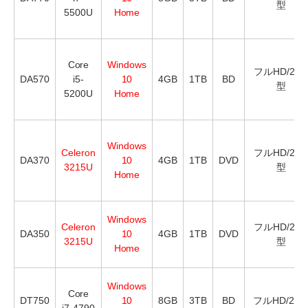
型
5500U
Home
Core
Windows
フルHD/21.
DA570
i5-
10
4GB
1TB
BD
型
5200U
Home
Windows
Celeron
フルHD/21.
DA370
10
4GB
1TB
DVD
3215U
型
Home
Windows
Celeron
フルHD/21.
DA350
10
4GB
1TB
DVD
3215U
型
Home
Windows
Core
DT750
10
8GB
3TB
BD
フルHD/23
i7-4790