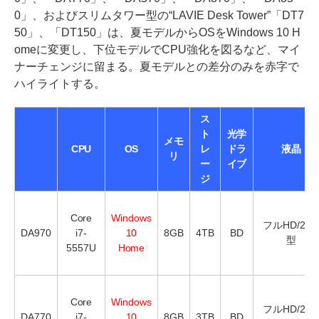
0」、およびスリムタワー型の“LAVIE Desk Tower”「DT7
50」、「DT150」は、夏モデルからOSをWindows 10 H
omeに変更し、下位モデルでCPU強化を図るなど、マイ
ナーチェンジに留まる。夏モデルとの差分のみを赤字で
ハイライトする。
ス
ト
光学
メモ
CPU
OS
レ
ドラ
液晶
リ
ー
イブ
ジ
Core
Windows
フルHD/23.
DA970
i7-
10
8GB
4TB
BD
型
5557U
Home
Core
Windows
フルHD/23.
DA770
i7-
10
8GB
3TB
BD