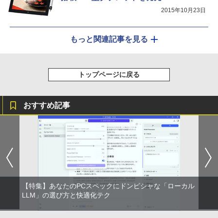
【期間限定10%OFFクーポン 8/12 10時
5
2015年10月23日
まで】 ゲーミングモニター 24.5インチ F
￥16,800
HD 240Hz 1ms Fast IPSパネル HDMI2.0
×1 DP1.4×1 Adaptive Sync対応 フリッ
カーフリー ブルーライトカット モニター
もっと関連記事を見る
ディスプレイ MAXZEN MGM25IC04-F2
40
￥12,980
トップページに戻る
おすすめ記事
【特集】あなたのPCスペックにドンピシャな「ローカル
LLM」の選び方と快適化テク