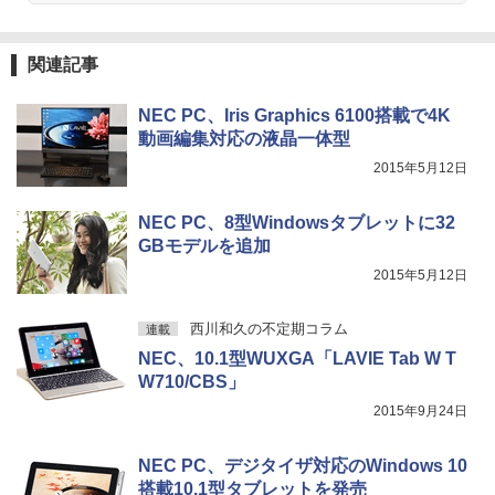
ラック
クスDIGITAL)
by Amazon 天然水ラベルレス 2L×9本
￥770
￥250
中古 モニター 23インチ iiyama XU2390
3
￥14,990
￥594
￥1,117
【★最大100%ポイント】HP ProDesk 6
HS-B3 スリムベゼル AH-IPSパネル 解像
3
関連記事
00 G2 SFF/第6世代 Core i7/メモリ:4GB/
度1920x1080 応答速度5ms コントラス
8GB/16GB/SSD:128GB/256GB/512GB/
ト比1000:1 入力端子 DVI D-Sub HDMI
1TB/DVD/DP/VGA/Wifi/2画面出力/Offic
中古ディスプレイ PCモニター PCディス
＼話題の編み図が大集合！／【★作品
NEC PC、Iris Graphics 6100搭載で4K
4
e/中古 デスクトップ デスクトップPC/Wi
プレイ 液晶ディスプレイ 液晶モニター r
【2026年アップグレード版】AOKIMI ワイヤ
On My Road (Stadium ver.)
HUNTER×HUNTER モノクロ版 39 (ジャンプ
集】アイアムオリーブ増刊号 NO.1 ハマ
動画編集対応の液晶一体型
ndows11
ankC
レスイヤホン bluetooth イヤホン V12 小型
コミックスDIGITAL)
by Amazon 炭酸水 ラベルレス 500ml ×24本
ナカ
軽量 ブルートゥースHi-Fi 最大36時間再生 ぶ
強炭酸水 ペットボトル 500ミリリットル (Sm
2015年5月12日
￥250
るーとゅーす コードレス ENCノイズキャン
art Basic)
￥22,800
￥8,550
￥572
￥950
セリング 自動ペアリング Type-C充電 マイク
NEC PC、8型Windowsタブレットに32
付き 防水 タッチ式音量調整 スポーツ/通勤/通
￥1,625
学/WEB会議(ホワイト)
GBモデルを追加
□■※ 【USB端子多数搭載!】 HP デスク
モバイルモニター 15.6インチ InnoView
BUGS LIFE
スーパーの裏でヤニ吸うふたり 9巻 (デジタル
魔女と傭兵（9） 【電子書籍】[ 宮木真人
4
4
5
2015年5月12日
￥1,964
トップPC ProDesk 600 G6 SFF Corei5-
モバイルディスプレイ 自立型 1920*1080
版ビッグガンガンコミックス)
]
コカ・コーラ やかんの麦茶 from 爽健美茶 ラ
10500/メモリ8GB/SSD256GB/DVDマル
FHD ポータブルモニター IPS液晶パネル
ベルレス 650mlPET×24本
￥250
チ/Win11 動作確認 【中古】送料無料
薄型 軽量 持ち運び 壁掛けに対応 Switc
￥810
西川和久の不定期コラム
￥792
連載
h/PS3/PS4/PS5/Xbox One/PC/スマホ/U
Xiaomi シャオミ REDMI Buds 8 Lite ワイヤ
￥2,009
NEC、10.1型WUXGA「LAVIE Tab W T
SBType-C/標準HDMI対応【選べる種
レスイヤホン Bluetooth 5.4 ノイズキャンセ
￥30,000
類】タッチ/ケース付き/4Kタイプ
W710/CBS」
リング ANC 36時間再生
2015年9月24日
￥8,980
￥3,480
DELL OptiPlex 3060 Micro【Core i5-84
5
00T/8GB(DDR4)/500GB/Win11-64bit】
NEC PC、デジタイザ対応のWindows 10
中古/送料無料 ※沖縄、離島を除く
搭載10.1型タブレットを発売