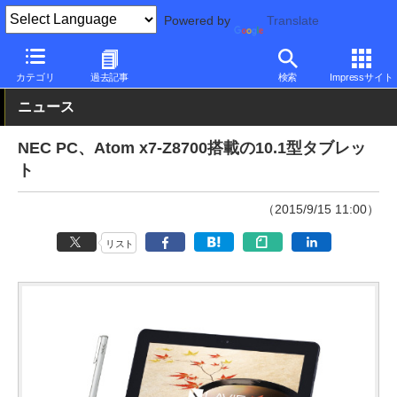
Powered by
Translate
PC Watch
パソコン/タブレット/スマートフォン
タブレット
Wi
カテゴリ
過去記事
検索
Impressサイト
ニュース
NEC PC、Atom x7-Z8700搭載の10.1型タブレッ
ト
（2015/9/15 11:00）
リスト