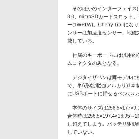
そのほかのインターフェイスは、
3.0、microSDカードスロ
ー(1W+1W)。Cherry Tra
ンサーは加速度センサー、地磁
載している。
付属のキーボードには汎用的な
ムコネクタのみとなる。
デジタイザペンは両モデルに標準
で、単6形乾電池(アルカリ)1
にUSBポートに挿せるペンホル
本体のサイズは256.5×177×9
合体時は256.5×197.4×16.95～
し超えてしまう。バッテリ駆動時
していない。