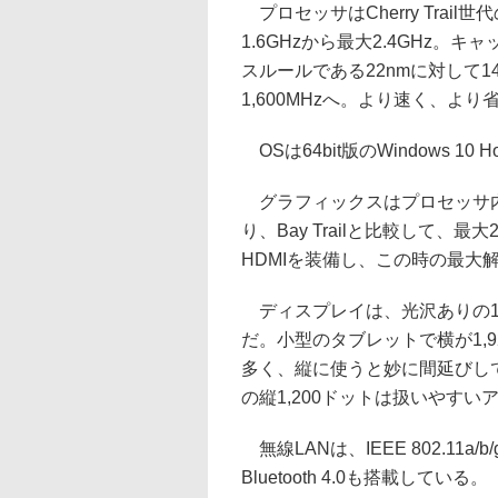
プロセッサはCherry Trail世
1.6GHzから最大2.4GHz。キャ
スルールである22nmに対して14
1,600MHzへ。より速く、よ
OSは64bit版のWindows 1
グラフィックスはプロセッサ内蔵のI
り、Bay Trailと比較して、
HDMIを装備し、この時の最大解像
ディスプレイは、光沢ありの10.1
だ。小型のタブレットで横が1,920
多く、縦に使うと妙に間延びしてし
の縦1,200ドットは扱いやすい
無線LANは、IEEE 802.11a/b/
Bluetooth 4.0も搭載している。