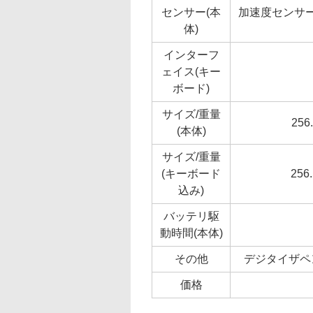
センサー(本
加速度センサ
体)
インターフ
ェイス(キー
ボード)
サイズ/重量
256
(本体)
サイズ/重量
(キーボード
256
込み)
バッテリ駆
動時間(本体)
その他
デジタイザペン、O
価格