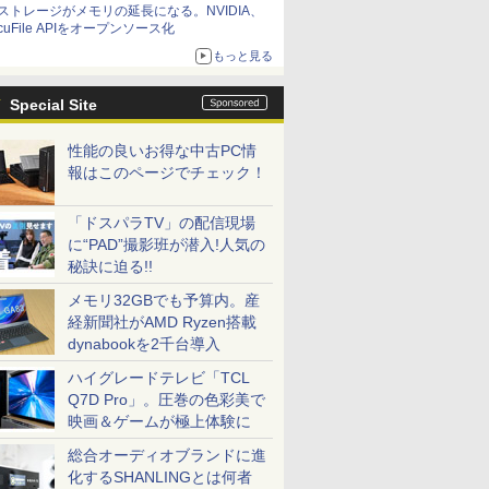
ストレージがメモリの延長になる。NVIDIA、
cuFile APIをオープンソース化
もっと見る
Special Site
性能の良いお得な中古PC情
報はこのページでチェック！
「ドスパラTV」の配信現場
に“PAD”撮影班が潜入!人気の
秘訣に迫る!!
メモリ32GBでも予算内。産
経新聞社がAMD Ryzen搭載
dynabookを2千台導入
ハイグレードテレビ「TCL
Q7D Pro」。圧巻の色彩美で
映画＆ゲームが極上体験に
総合オーディオブランドに進
化するSHANLINGとは何者