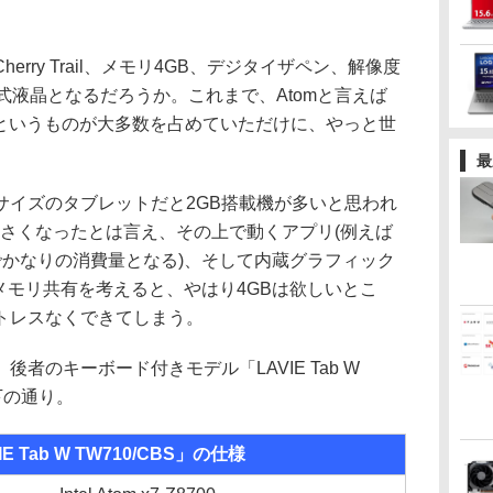
ry Trail、メモリ4GB、デジタイザペン、解像度
1型IPS式液晶となるだろうか。これまで、Atomと言えば
は2GBというものが大多数を占めていただけに、やっと世
最
イズのタブレットだと2GB搭載機が多いと思われ
小さくなったとは言え、その上で動くアプリ(例えば
けでかなりの消費量となる)、そして内蔵グラフィック
icsとのメモリ共有を考えると、やはり4GBは欲しいとこ
ストレスなくできてしまう。
のキーボード付きモデル「LAVIE Tab W
下の通り。
E Tab W TW710/CBS」の仕様