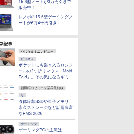
15.6型ノートが3万円引きで
販売中！
レノボの15.6型ゲーミングノ
ートが6万4千円引き！
新記事
やじうまミニレビュー
ビジネス
ポケットにも楽々入るロジク
ールの2つ折りマウス「Mobi
Fold」。その気になるギミッ
クとは？
福田昭のセミコン業界最前線
AI
液体冷却SSDや量子メモリ、
永久ストレージなど話題豊富
なFMS 2026
ゲーミング
ゲーミングPCの主流は