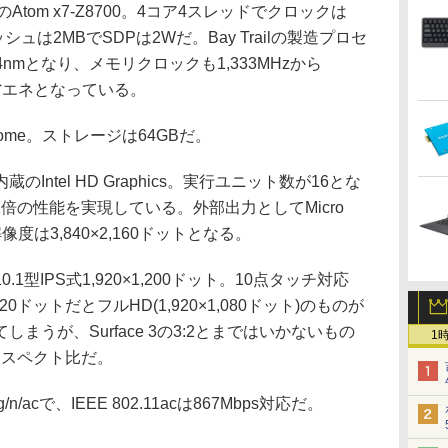
代のAtom x7-Z8700。4コア4スレッドでクロックは
ッシュは2MBでSDPは2Wだ。Bay Trailの製造プロセ
nmとなり、メモリクロックも1,333MHzから
り省エネとなっている。
0 Home。ストレージは64GBだ。
ntel HD Graphics。実行ユニット数が16とな
最大2倍の性能を実現している。外部出力としてMicro
度は3,840×2,160ドットとなる。
型IPS式1,920×1,200ドット。10点タッチ対応
ドットだとフルHD(1,920×1,080ドット)のものが
まうが、Surface 3の3:2とまではいかないもの
1
アスペクト比だ。
g/n/acで、IEEE 802.11acは867Mbps対応だ。