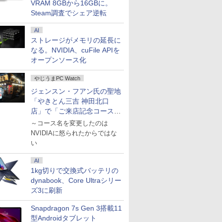
VRAM 8GBから16GBに。
Steam調査でシェア逆転
AI
ストレージがメモリの延長に
なる。NVIDIA、cuFile APIを
オープンソース化
やじうまPC Watch
ジェンスン・フアン氏の聖地
「やきとん三吉 神田北口
店」で「ご来店記念コース」
を娘と堪能
～コース名を変更したのは
NVIDIAに怒られたからではな
い
AI
1kg切りで交換式バッテリの
dynabook、Core Ultraシリー
ズ3に刷新
Snapdragon 7s Gen 3搭載11
型Androidタブレット