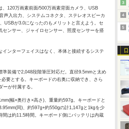
120万画素前面/500万画素背面カメラ、USB
ット、音声入出力、システムコネクタ、ステレオスピーカ
ilになり、USBが3.0になったのもメリットと言えよう。セ
気センサー、ジャイロセンサー、照度センサーを搭
インターフェイスはなく、本体と接続するシステ
装備で2,048段階筆圧対応だ。直径9.5mmと太め
本を必要とする。キーボードの右奥に収納でき、さら
ダーが付属する。
.1mm(幅×奥行き×高さ)、重量約597g。キーボードと
23.95mm(同)、約597g+約550gの計1,147gと1kgを少
間は約11.5時間。キーボード側にバッテリは内蔵