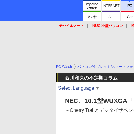
モバイルノート
NUC/小型パソコン
M
SSD
キーボード
マウス
PC Watch
パソコン/タブレット/スマートフォ
西川和久の不定期コラム
Select Language
▼
NEC、10.1型WUXGA「L
～Cherry Trailとデジタイザペン