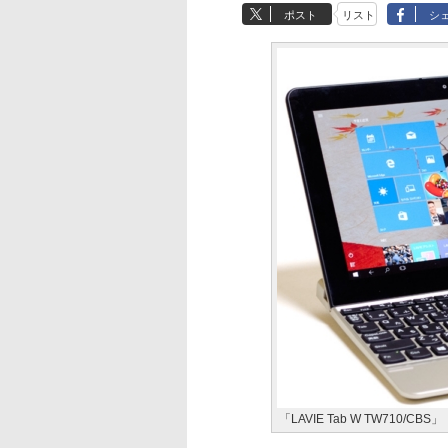
ポスト
リスト
シ
「LAVIE Tab W TW710/CBS」