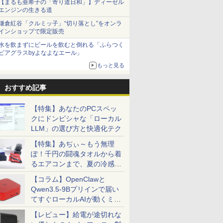
【まるも亜希子の「寄り道日和」】ディーゼル
エンジンの生きる道
鎌倉紅谷「クルミッ子」“切り落とし”をオンラ
インショップで限定販売
水を飲まずにビールを飲むと倒れる「ふらつく
ビアグラスbyよなよなエール」
もっと見る
おすすめ記事
【特集】あなたのPCスペッ
クにドンピシャな「ローカル
LLM」の選び方と快適化テク
【特集】あぢぃ～もう無理
ぽ！千円の闘魂タオルから着
るエアコンまで、夏の冷感グ
ッズ一挙紹介
【コラム】OpenClawと
Qwen3.5-9Bプリインで届い
てすぐローカルAIが動くミニ
PC「SER9 Pro」
【レビュー】給電が途切れな