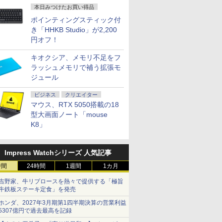
本日みつけたお買い得品
ポインティングスティック付
き「HHKB Studio」が2,200
円オフ！
キオクシア、メモリ不足をフ
ラッシュメモリで補う拡張モ
ジュール
ビジネス
クリエイター
マウス、RTX 5050搭載の18
型大画面ノート「mouse
K8」
Impress Watchシリーズ 人気記事
時間
24時間
1週間
1カ月
吉野家、牛リブロースを熱々で提供する「極旨
牛鉄板ステーキ定食」を発売
ホンダ、2027年3月期第1四半期決算の営業利益
5307億円で過去最高を記録