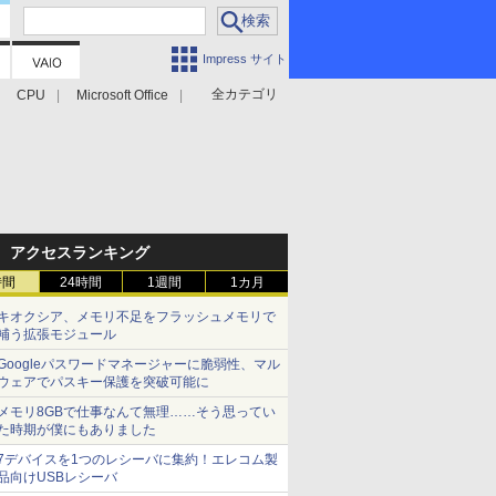
Impress サイト
全カテゴリ
CPU
Microsoft Office
アクセスランキング
時間
24時間
1週間
1カ月
キオクシア、メモリ不足をフラッシュメモリで
補う拡張モジュール
Googleパスワードマネージャーに脆弱性、マル
ウェアでパスキー保護を突破可能に
メモリ8GBで仕事なんて無理……そう思ってい
た時期が僕にもありました
7デバイスを1つのレシーバに集約！エレコム製
品向けUSBレシーバ