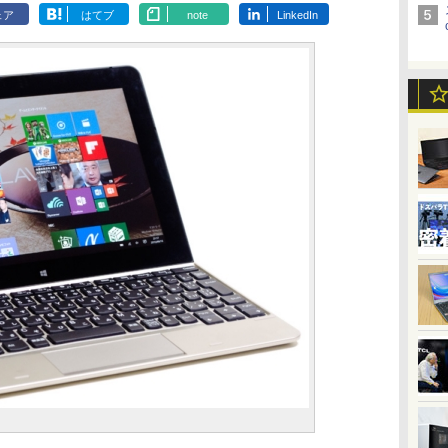
ェア
はてブ
note
LinkedIn