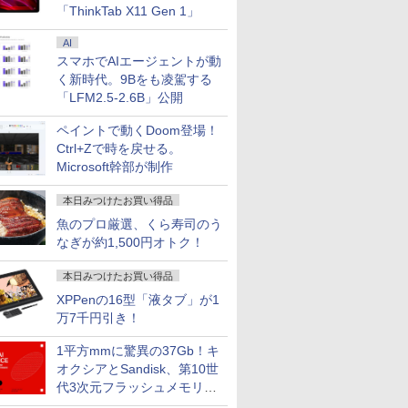
「ThinkTab X11 Gen 1」
AI
スマホでAIエージェントが動
く新時代。9Bをも凌駕する
「LFM2.5-2.6B」公開
ペイントで動くDoom登場！
Ctrl+Zで時を戻せる。
Microsoft幹部が制作
本日みつけたお買い得品
魚のプロ厳選、くら寿司のう
なぎが約1,500円オトク！
本日みつけたお買い得品
XPPenの16型「液タブ」が1
万7千円引き！
1平方mmに驚異の37Gb！キ
オクシアとSandisk、第10世
代3次元フラッシュメモリを
開発