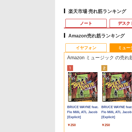
楽天市場 売れ筋ランキング
ノート
デスク
Amazon売れ筋ランキング
4
10
1
1
1
1
2
2
2
2
イヤフォン
ミュー
Amazon ミュージック の売
 ノートパソコ
巻】 織田ちゃんと
【新品/未開封】MacBook
ONE PIECE モノクロ
中古ノートパソコン インテ
【今だけ】全品ポイン
ゲーミングモニター
ー平成26年不動産鑑定
中古パソコン | HP |
モニター 21.5イン
ウィッチクラフトワ
【1500円OF
im 13.3型/
くん 1-7巻セット
16GBメモリ アップル Apple
版 115 【電子書籍】[
ル Celeron Core i5
ト10倍 お買い物マラソ
23.8インチ PCモニター
評価基準改正後の裁判
ProOne 600 G4 All-i
チ/23.8インチ/27イ
クス EXTRA（5）
【訳アリ】【W
/ メモリ
ーニング KC） [
MacBook Air M4 MW123J/A
尾田栄一郎 ]
Windows11 Pro Office 2024
ン★8/4～8/11★中古パ
100Hz 1920×1080 FHD
例をもとに解説ー裁
One | Windows11 |
フルhd 高画質 100H
【電子書籍】[ 水薙竜
フルHD】ノー
GB/
 ギヨ ]
13型 13.6インチ M4チップ
付き メモリ4GB/8GB/16GB
ソコン デスクトップ
1080p 1ms高速応答 薄
判・調停・交渉に活か
体型 | 一年保証 | 第
VA ノングレア 非光
古パソコン 13
511
￥159,800
￥594
￥11,980
￥22,800
￥10,899
￥4,950
￥23,980
￥11,980
￥858
￥29,800
Webカメラ/ 指
SSD 256GB メモリ16GB 10
選択可 SSD128GB/1TB選択
PC EPSON Endeavor
型 液晶ディスプレイ ノ
す賃料の鑑定評価 [ 川
代 | Core i5 8500T
スピーカー内蔵 3年
SSD256GB メ
Anker Soundcore
BRUCE WAYNE feat.
Anker Soundcore
BRUCE WAYNE feat
e付き/ ヘーゼル
コア ミッドナイト MW123JA
可 15.6型 テンキー ビジネス
ST190E Core i3 8100T
ングレア 非光沢 VA チ
端康弘 ]
2.1(～最大3.5)GHz |
証 ディスプレイ パ
i5-1135G7 第
P40i オフホワイト
Flo Milli, ATL Jacob
P31i ブラック
Flo Milli, ATL Jacob
Liquid Retina ディスプレイ
在宅勤務 学生向け 初期設定
メモリ8GB / 16GB 中
ルト調整 simplus シン
MEM:8GB |
ンモニター PCモニ
Microsoft Of
[Explicit]
[Explicit]
新品 未開封 1年保証
不要 店長おまかせ中古厳選
古SSD128GB / 256GB
プラス SP-NMT23【送
SSD:256GB(新品) |
ー フルハイビジョン
Windows11 東
￥5,990
￥4,990
ノートPC ノート パソコン
Windows11 Pro
料無料】 【レビューで
DVD-ROM | 無線LA
21インチ 液晶モニ
G83 中古 PC
￥250
￥250
中古PC 在宅ワーク オフィス
64bit【送料無料】【1
モニタークリーナープ
なし | Webカメラ内蔵
アイリスオーヤマ DT
トPC SSD1T