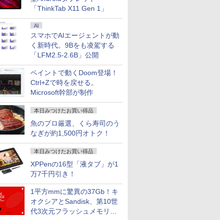
「ThinkTab X11 Gen 1」
AI
スマホでAIエージェントが動
く新時代。9Bをも凌駕する
「LFM2.5-2.6B」公開
ペイントで動くDoom登場！
Ctrl+Zで時を戻せる。
Microsoft幹部が制作
本日みつけたお買い得品
魚のプロ厳選、くら寿司のう
なぎが約1,500円オトク！
本日みつけたお買い得品
XPPenの16型「液タブ」が1
万7千円引き！
1平方mmに驚異の37Gb！キ
オクシアとSandisk、第10世
代3次元フラッシュメモリを