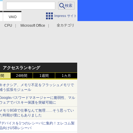
Impress サイト
全カテゴリ
CPU
Microsoft Office
アクセスランキング
時間
24時間
1週間
1カ月
キオクシア、メモリ不足をフラッシュメモリで
補う拡張モジュール
Googleパスワードマネージャーに脆弱性、マル
ウェアでパスキー保護を突破可能に
メモリ8GBで仕事なんて無理……そう思ってい
た時期が僕にもありました
7デバイスを1つのレシーバに集約！エレコム製
品向けUSBレシーバ