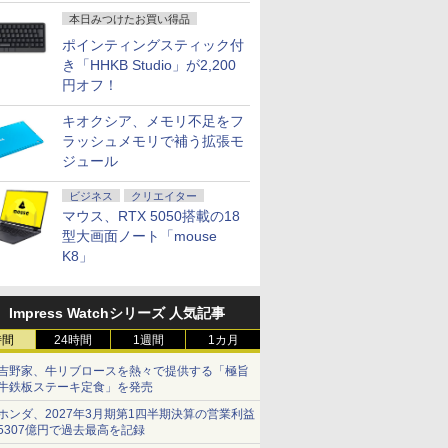
開発
本日みつけたお買い得品
ポインティングスティック付
き「HHKB Studio」が2,200
円オフ！
キオクシア、メモリ不足をフ
ラッシュメモリで補う拡張モ
ジュール
ビジネス
クリエイター
マウス、RTX 5050搭載の18
型大画面ノート「mouse
K8」
Impress Watchシリーズ 人気記事
時間
24時間
1週間
1カ月
吉野家、牛リブロースを熱々で提供する「極旨
牛鉄板ステーキ定食」を発売
ホンダ、2027年3月期第1四半期決算の営業利益
5307億円で過去最高を記録