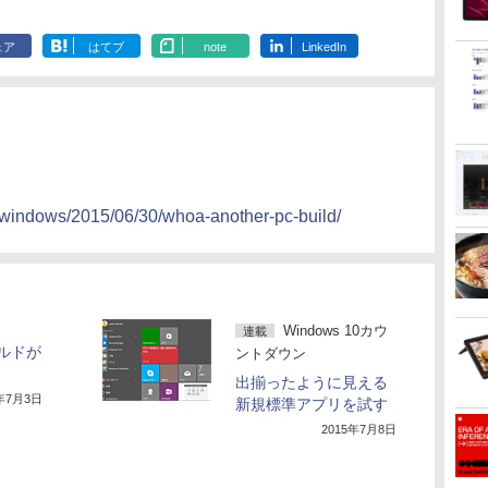
ェア
はてブ
note
LinkedIn
gwindows/2015/06/30/whoa-another-pc-build/
Windows 10カウ
連載
ビルドが
ントダウン
出揃ったように見える
5年7月3日
新規標準アプリを試す
2015年7月8日