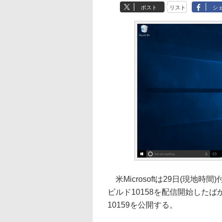
ポスト
リスト
シ
米Microsoftは29日(現地時間)付けで
ビルド10158を配信開始したば
10159を公開する。