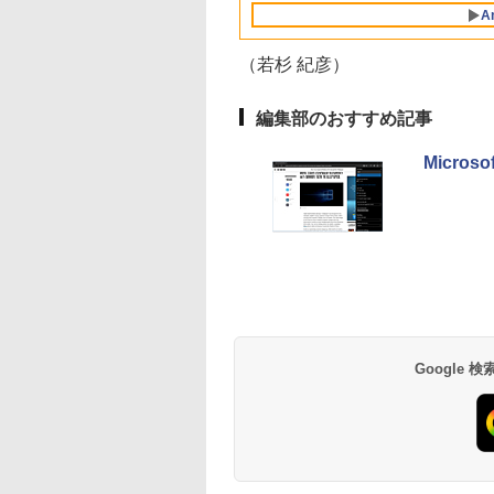
中古
年保証】
レゼント！】
フルHD |
JF *
軽量 薄型 ダ
A
Win11Pro64Bit | A
ダプター付属
（若杉 紀彦）
編集部のおすすめ記事
Micros
【Amazon.co.jp限
薬屋のひとりごと 17
by Amazon 天然水
異世界居酒屋「の
定】 い・ろ・は・す
巻 (デジタル版ビッグ
ラベルレス 500ml
ぶ」(22) (角川コミッ
2L PET ラベルレス
ガンガンコミックス)
×24本 富士山の天然
クス・エース)
×8本
水 バナジウム含有 
￥1,001
￥770
￥1,380
￥832
ミネラルウォーター
ペットボトル 静岡県
産 500ミリリットル
Google
(Smart Basic)