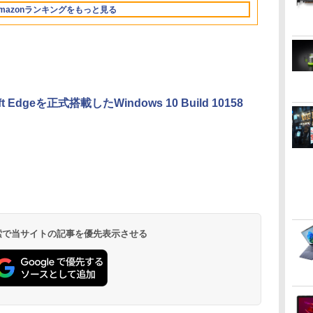
トゥースHi-Fi 最大
36時間再生
イナブック
2画面出力 デスクトッ
対応高輝度400cd/m²
Microsoft Office 搭載
編集 eスポーツ 1年保
Gen2）/ブルーライト
中古
mazonランキングをもっと見る
36時間再生 ぶるーと
Cア
プPC みにpc 省エネ オ
PS5対応HDMI×2
可 1年保証
証 初心者 ゲーミング
軽減プラス/フリッカー
ゅーす コードレス
フィス高速起動 省電力
DP×1.4 KTC H27T22C
【NortonP】
パソコン ゲーム 本体
フリー/スピーカー
ENCノイズキャンセ
静音設計
3年保証
のみ
(2W×2)/高さ調整/回転
リング 自動ペアリン
（ピボット）
グ Type-C充電 マイ
ク付き 防水 タッチ式
音量調整 スポーツ/通
勤/通学/WEB会議(ホ
oft Edgeを正式搭載したWindows 10 Build 10158
ワイト)
by Amazon 天然水
HUNTER×HUNTER
by Amazon 炭酸水
スーパーの裏でヤニ
コカ・コーラ やかんの
ONE PIECE モノクロ
ラベルレス 2L×9本
モノクロ版 39 (ジャ
ラベルレス 500ml
吸うふたり 9巻 (デジ
麦茶 from 爽健美茶 ラ
版 115 (ジャンプコミ
ンプコミックス
×24本 強炭酸水 ペッ
タル版ビッグガンガ
ベルレス
ックスDIGITAL)
￥1,117
水
DIGITAL)
トボトル 500ミリリ
ンコミックス)
650mlPET×24本
￥572
￥1,625
￥810
￥1,653
￥594
ットル (Smart
Basic)
 検索で当サイトの記事を優先表示させる