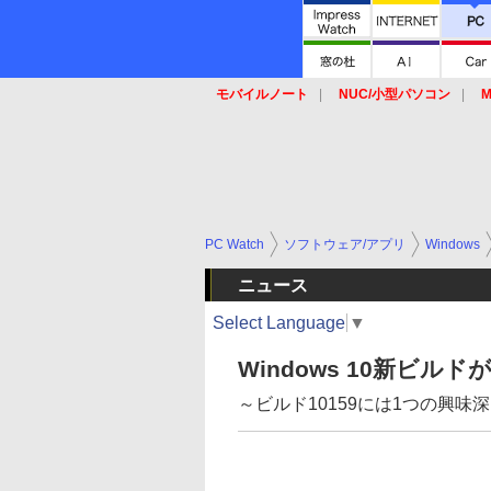
モバイルノート
NUC/小型パソコン
M
SSD
キーボード
マウス
PC Watch
ソフトウェア/アプリ
Windows
ニュース
Select Language
▼
Windows 10新ビル
～ビルド10159には1つの興味