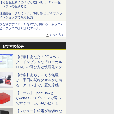
【まるも亜希子の「寄り道日和」】ディーゼル
エンジンの生きる道
鎌倉紅谷「クルミッ子」“切り落とし”をオンラ
インショップで限定販売
水を飲まずにビールを飲むと倒れる「ふらつく
ビアグラスbyよなよなエール」
もっと見る
おすすめ記事
【特集】あなたのPCスペッ
クにドンピシャな「ローカル
LLM」の選び方と快適化テク
【特集】あぢぃ～もう無理
ぽ！千円の闘魂タオルから着
るエアコンまで、夏の冷感グ
ッズ一挙紹介
【コラム】OpenClawと
Qwen3.5-9Bプリインで届い
てすぐローカルAIが動くミニ
PC「SER9 Pro」
【レビュー】給電が途切れな