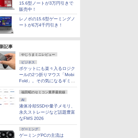
15.6型ノートが3万円引きで
販売中！
レノボの15.6型ゲーミングノ
ートが6万4千円引き！
新記事
7
2
8
3
9
4
10
やじうまミニレビュー
ビジネス
ポケットにも楽々入るロジク
ールの2つ折りマウス「Mobi
Fold」。その気になるギミッ
クとは？
ソコン インテ
音が聞け
かがみピカピカ （あか
【1500円OFFクーポン】
万物の黎明 人類史を根
【新品】 NEC ノートパソコ
【全巻】 織田ちゃんと
【新品/未開封】M
ONE PIE
福田昭のセミコン業界最前線
re i5
てずかん
ちゃんごきげん♪） [ 新
【訳アリ】【WEBカメラ＋
本からくつがえす [ デ
ン LAVIE N13 Slim 13.3型/
明智くん 1-7巻セット
16GBメモリ アッ
版 115 
o Office 2024
き はじめ
井 洋行 ]
フルHD】ノートパソコン 中
ヴィッド・グレーバー
Core i5 1335U/ メモリ
（モーニング KC） [
MacBook Air M
尾田栄一郎 
AI
/8GB/16GB
 はじめての
古パソコン 13.3インチ
]
16GB/ SSD 256GB/
常盤 ギヨ ]
13型 13.6インチ
液体冷却SSDや量子メモリ、
￥1,540
￥29,800
￥5,500
￥134,800
￥5,511
￥159,800
￥594
8GB/1TB選択
 子ども 0
SSD256GB メモリ8GB Core
Windows 11/ Webカメラ/ 指
SSD 256GB メモ
永久ストレージなど話題豊富
テンキー ビジネス
歳 4歳 小学
i5-1135G7 第11世代
紋認証/ Office付き/ ヘーゼル
コア ミッドナイト
なFMS 2026
向け 初期設定
 図鑑 ず
Microsoft Office付き
ブロンズ
Liquid Retin
まかせ中古厳選
 英語 プ
Windows11 東芝 dynabook
新品 未開封 1年
ゲーミング
ート パソコン
スマス お
G83 中古 PC パソコン ノー
ゲーミングPCの主流は
ワーク オフィス
 英語教育
トPC SSD1TB メモリ16GB