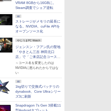
VRAM 8GBから16GBに。
軽量 薄型 ダイナブック
Steam調査でシェア逆転
AI
ストレージがメモリの延長に
なる。NVIDIA、cuFile APIを
オープンソース化
やじうまPC Watch
ジェンスン・フアン氏の聖地
「やきとん三吉 神田北口
店」で「ご来店記念コース」
を娘と堪能
～コース名を変更したのは
NVIDIAに怒られたからではな
い
AI
1kg切りで交換式バッテリの
dynabook、Core Ultraシリー
ズ3に刷新
Snapdragon 7s Gen 3搭載11
型Androidタブレット