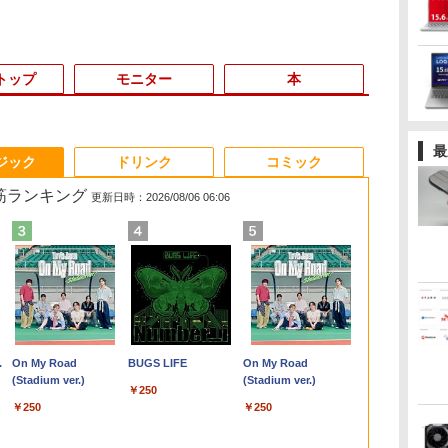
トップ
モニター
本
最
3
3
3
3
4
4
4
4
5
5
5
1
6
ジック
ドリンク
コミック
れ筋ランキング
更新日時：2026/08/06 06:06
ー
Fクーポン】
【正規永久版Office付
【2,000円クーポン＋P
片田舎のおっさん、剣
【新品】 NEC ノートパソコ
【公式・直販】
【人気 デュアルモニタ
はにとらっ！ 召喚勇者
【新品/未開封】MacBook
【マラソン値引中！
BenQ アイケアモニタ
輸入楽譜／ピアノ／バ
中古ノートパ
タッチペンで
n-
ンチ
EBカメラ＋
き】ミニpc 【Intel
最大31.5%還元！】ゲ
聖になる 11 〜ただ
ン LAVIE N13 Slim 13.3型/
Copilot＋PC デスクト
ー 2画面】デュアルモ
をハメるハニートラッ
16GBメモリ アップル Apple
RTX5070搭載 国内組立
ー GW2786TC 27イン
ッハ：平均律クラヴィ
ル Celeron Co
る！ はじめ
 一
z
 ]
トパソコン 中
N5095 LPDDR4X
ーミングモニター 27イ
の田舎の剣術師範だっ
Core i5 1335U/ メモリ
ップパソコン PC 一体
ニター 15.6インチ フル
プ包囲網 6 【電子書
MacBook Air M4 MW123J/A
新品】ゲーミングPC
チ/フル
ーア曲集 第1巻 BWV
Windows11 Pr
1000 英語つ
8世
沢
.3インチ
16GB 256GB SSD】
ンチモニター 液晶ディ
たのに、大成した弟子
16GB/ SSD 256GB/
型 Office付き 可能 新
HD 100%sRGB IPSパ
籍】[ 宮社 惣恭 ]
13型 13.6インチ M4チップ
RTX5070 Ryzen7
HD/IPS/100Hz/USB
846 - 869
付き メモリ4GB
て図鑑1000
￥49,800
￥23,731
￥1,430
￥134,800
￥144,980
￥29,999
￥924
￥159,800
￥260,775
￥35,422
￥5,360
￥11,980
￥5,478
保
モリ8GB Core
mini pc Windows11
スプレイ WQHD
たちが俺を放ってくれ
Windows 11/ Webカメラ/ 指
品 Lenovo IdeaCentre
ネル スタンド一体型
SSD 256GB メモリ16GB 10
5700X メモリ32GB
Type-C 65W給
選択可 SSD12
ずかん こども
.
Anker Soundcore
On My Road
【2026年アップグレ
BUGS LIFE
Xiaomi シャオミ
On My Road
ソコ
11世代
Pro 超軽量 4コア/4スレ
(2560x1440) Fast IPS
ない件〜 【電子書籍】
紋認証/ Office付き/ ヘーゼル
AIO 24AKP10 KRK
Type-C対応 HDMI 2画
コア ミッドナイト MW123JA
SSD1TB Windows11
電/HDMI/DP/デイジー
可 15.6型 
歳 1歳 2歳 3
Liberty 5 ミッドナイ
(Stadium ver.)
ード版】AOKIMI ワ
REDMI Buds 8 Lite ワ
(Stadium ver.)
タ
fice付き
ッド 2.9GHz ミニパソ
200Hz 1ms(MPRT)
[ 佐賀崎しげる ]
ブロンズ
23.8インチ FHD IPS液
面同時表示 モニター
Liquid Retina ディスプレイ
デスクトップPC モン
チェーン/ノイズキャン
在宅勤務 学生
館 タッチペン
￥250
トブラック
イヤレスイヤホン
イヤレスイヤホン
芝 dynabook
コン 静音 M.2 2242
124%sRGB 低ブルー
晶 AMD Ryzen AI7 AI5
テレワーク 在宅勤務 3
新品 未開封 1年保証
ハンワイルズ 原神
セリングマイク内
不要 店長お
かん はじめて
￥250
￥250
bluetooth イヤホン
Bluetooth 5.4 ノイズ
N:
ター
 パソコン ノー
SATA WIFI6
ライトフリッカーフリ
メモリ 16GB SSD
年保証 EVICIV
Apex FF14
蔵/USBハブ/輝度自動
ノートPC ノ
レゼント クリ
￥14,990
￥1,964
￥2,980
V12 小型軽量 ブルー
キャンセリング ANC
 |
-
B メモリ16GB
Bluetooth5.2 4K HDMI
ーFreeSync & G-Sync
512GB Windows11
VALORANT 配信 動画
調整機能（B.I.
中古PC 在宅
祝い 知育玩具