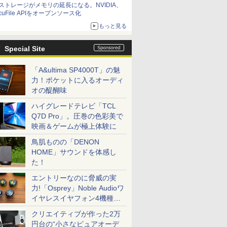
ストレージがメモリの延長になる。NVIDIA、
cuFile APIをオープンソース化
もっと見る
Special Site
「A&ultima SP4000T」の魅
力！ポケットに入るオーディ
オの醍醐味
ハイグレードテレビ「TCL
Q7D Pro」。圧巻の色彩美で
映画＆ゲームが極上体験に
鳥肌ものの「DENON
HOME」サウンドを体感し
た！
エントリーなのに脅威の実
力!「Osprey」Noble Audioワ
イヤレスイヤフォン4機種を
一気に聴く
クリエイティブが作った2万
円台の“小さなピュアオーデ