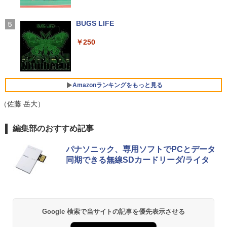
付き 防水 タッチ式音量調整 スポーツ/通勤/通
学/WEB会議(ホワイト)
￥26,800
【全品最大2500円OFFクーポン】【22イ
アイ・オー・データ ワイド液晶ディスプ
80代になるとたいていボケるか死ぬ。70
BUGS LIFE
4
4
5
￥1,964
ンチ 液晶+新品キーボード＆新品無線マ
レイ 21.5/23.8/27型 1920×1080/アナロ
代は神様から与えられた特別な時間 （幻
ウスセット】HP EliteDesk 800 G1 SFF
グRGB HDMI/ブラック/スピーカー：あ
冬舎新書） [ 林真理子 ]
￥250
【整備済み品】 15.6インチ 第11世代Inte
デスクトップPC 第4世代Core-i7 Office
り/よりサステナブルなディスプレイへ/3
4
l N5095 FHD1920*1080IPS液晶 最大メ
付き Windows11 メモリ8GB/16GB SSD
辺フレームレス
Xiaomi シャオミ REDMI Buds 8 Lite ワイヤ
￥1,034
モリ16GB SSD1TB Office付きパソコン
256GB/512GB ハイブリッド Wi-Fi DVD
レスイヤホン Bluetooth 5.4 ノイズキャンセ
MicrosoftOffice2024可 日本語配列キー
USB3.0 デスクトップ PC 中古 PC
リング ANC 36時間再生
￥12,280
ボード/Webカメラ /USB 3.0 /HDMI 5GW
Amazonランキングをもっと見る
IFI Bluetooth ノートパソコン
￥27,999
￥2,980
（佐藤 岳大）
￥32,800
★エイスース / ASUS アイケア液晶ディ
5
スプレイ フルHD(1920x1080) IPSパネル
【Amazon.co.jp限定】 い・ろ・は・す 2L P
薬屋のひとりごと 17巻 (デジタル版ビッグガ
編集部のおすすめ記事
【正規永久版Office付き】NiPoGi ミニp
VA249QGZ [23.8インチ]【PCモニター・
5
ET ラベルレス ×8本
ンガンコミックス)
c Intel N5030 最大3.1Hz mini pc Windo
液晶ディスプレイ】【送料無料】
【マラソンP5倍/10%オフクーポン】中古
ws11 Pro 12GB+256GB SSD (4TB拡大
5
パナソニック、専用ソフトでPCとデータ
￥1,112
￥770
ノートパソコン HP ProBook 450 G7 第
可能) 4K 静音 高速熱放散 小型超軽量ミ
￥13,200
同期できる無線SDカードリーダ/ライタ
10世代 Core i5 メモリ16GB SSD256GB
ニパソコン豊富なインターフェース USB
Bluetooth HDMI カメラ Wi-Fi 15.6イン
3.2/HDMI 2.0×2 高速2.4G/5GWi-Fi BT4.
チ Windows 11 Pro 送料無料 保証付き
2 省電力 小型パソコン
by Amazon 天然水 ラベルレス 500ml ×24本
異世界居酒屋「のぶ」(22) (角川コミックス・
富士山の天然水 バナジウム含有 水 ミネラル
エース)
￥33,800
￥39,980
ウォーター ペットボトル 静岡県産 500ミリリ
Google 検索で当サイトの記事を優先表示させる
ットル (Smart Basic)
￥832