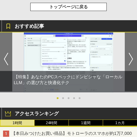
トップページに戻る
おすすめ記事
【特集】あなたのPCスペックにドンピシャな「ローカル
LLM」の選び方と快適化テク
●
●
●
●
●
アクセスランキング
1時間
24時間
1週間
1カ月
【本日みつけたお買い得品】モトローラのスマホが約1万7,000