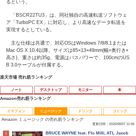
るという。
「BSCR22TU3」は、同社独自の高速転送ソフトウェ
ア「TurboPC EX」に対応し、より高速なデータ転送を
実現するとしている。
主な仕様は共通で、対応OSはWindows 7/8/8.1または
Mac OS X 10.4以降。サイズは85×13×49mm(幅×奥行き×
高さ)、重さは約35g。電源はバスパワーで、100cmのUS
B 3.0ケーブルが付属する。
楽天市場 売れ筋ランキング
ノート
デスクトップ
モニター
本
Amazon売れ筋ランキング
イヤフォン
ミュージック
ドリンク
コミック
8月5日限定10倍＆抽選10000P！｜高性
【マラソンP5倍/10%オフクーポン】中古
【公式・メーカー直販・送料無料】モニ
ゼンリン住宅地図 B4判 東京都 東京都港
1
1
1
1
Amazon ミュージック の売れ筋ランキング
能ノートパソコン富士通 ライフブック A
ディスクトップパソコン Windows11 Of
ター 新品 フルHD HP Series 3 Pro 322p
区 発行年月202604 13103011I
579/749 Windows11 第八世代Corei5 1
fice付き デル Dell OptiPlex 3050 SFF
e 21.45インチFHDモニター IPS 21.5型
更新日時：2026/08/07 12:06
5.6型大画面 メモリ8GB 秒速起動新品SS
第6世代Core i5 メモリ8GB/16GB 高速S
角度調整 VESA 100Hz 液晶 HDMI VGA P
￥25,740
Anker Soundcore P40i オフホワイト
BRUCE WAYNE feat. Flo Milli, ATL Jacob
D256GB DVD内蔵【カメラ、テンキー選
SD128GB/256GB DVD搭載 初期設定済
S5 Switch 3年保証 転送不可 (型番：AK2