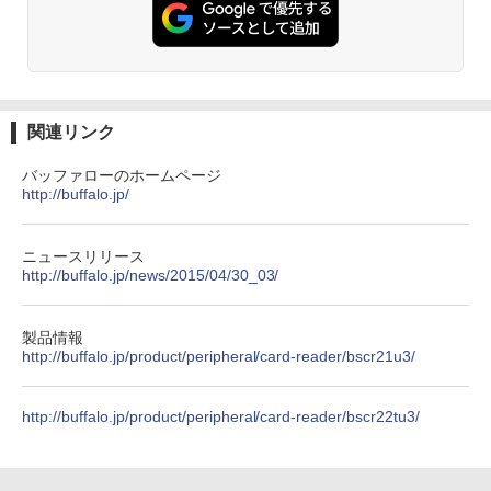
￥1,380
ONE PIECE モノクロ版 115 (ジャンプコミッ
クスDIGITAL)
by Amazon 天然水ラベルレス 2L×9本
￥594
￥1,117
関連リンク
バッファローのホームページ
http://buffalo.jp/
HUNTER×HUNTER モノクロ版 39 (ジャンプ
コミックスDIGITAL)
by Amazon 炭酸水 ラベルレス 500ml ×24本
強炭酸水 ペットボトル 500ミリリットル (Sm
art Basic)
￥572
ニュースリリース
http://buffalo.jp/news/2015/04/30_03/
￥1,625
スーパーの裏でヤニ吸うふたり 9巻 (デジタル
製品情報
版ビッグガンガンコミックス)
http://buffalo.jp/product/peripheral/card-reader/bscr21u3/
コカ・コーラ やかんの麦茶 from 爽健美茶 ラ
ベルレス 650mlPET×24本
￥810
￥2,009
http://buffalo.jp/product/peripheral/card-reader/bscr22tu3/