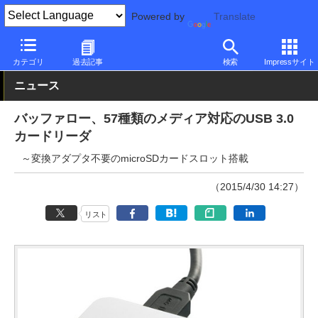
Powered by
Translate
PC Watch
半導体/周辺機器
アクセサリ
その他
カテゴリ
過去記事
検索
Impressサイト
ニュース
バッファロー、57種類のメディア対応のUSB 3.0
カードリーダ
～変換アダプタ不要のmicroSDカードスロット搭載
（2015/4/30 14:27）
リスト