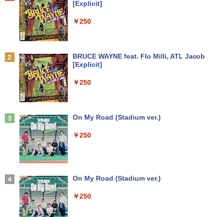
[Explicit]
べる】ノートパソコン オフィス付き Mic
み 送料無料 保証付き
F1UT）
￥7,990
rosoftoffice2024可 WIFI Bluetooth 送
￥250
料無料
￥15,800
￥11,280
杖と剣のウィストリア（16） 【電子書
2
￥24,000
籍】[ 大森藤ノ ]
Anker Soundcore P31i ブラック
BRUCE WAYNE feat. Flo Milli, ATL Jacob
中古デスクトップDell Optiplex 3070 SF
モニター 23.8インチ 144Hz FHD pcモニ
￥594
2
2
[Explicit]
F 3070-3070SF 【中古】 Dell Optiplex
ター フリッカーレス FullHD ブルーライ
￥5,990
パナソ ニック ノートパソコン Let's not
3070 SFF 中古デスクトップCore i5 Win
トカット ノングレア ディスプレイ HDMI
2
￥250
e CF-SV8 軽量化 12.1インチWUXGA(19
11 Pro 64bit Dell Optiplex 3070 SFF 中
144hz pcモニター Adaptive-Sync ブラ
20×1200) ノートPC 第8世代Core i5-836
古デスクトップCore i5 Win11 Pro 64bit
ック MAXZEN MJM24IC01 MJM24IC02-
5U 1.90GHz メモリ8GB SSD WEBカメ
F144 マクスゼン
歴史地理学事典 [ 歴史地理学会 ]
3
ラ内蔵 (SSD 256GB) win11 pro&office
￥24,500
2019 搭載・送料無料
Anker Soundcore Liberty 5 ミッドナイトブ
On My Road (Stadium ver.)
￥10,980
￥26,400
ラック
￥25,800
￥250
￥14,990
【中古・Aランク】富士通 ESPRIMO D5
3
88/B デスクトップパソコン 第9世代 Cor
Thinlerain 13.3インチモニター 小型 デ
3
e i5 9500 メモリ8GB 高速SSD256GB W
ィスプレイ 液晶ディスプレイ モニター/1
【★最大100%ポイント】Lenovo Think
indows11 Pro Office 2019搭載 WiFi 無
366x768/95°視野/HDMI VGA AV BNC U
はじめての世界名作えほん あかいえほ
3
4
Pad X280/第8世代 Core i5/メモリ:8GB/
線LAN DVD ドライブ 4K対応 省スペース
SB ポート/VESAマウント/スピーカー内
んのおうち（1～40巻） （0） [ 中脇 初
【2026年アップグレード版】AOKIMI ワイヤ
On My Road (Stadium ver.)
SSD:256GB/512GB/1TB/12.5型/Webカ
中古PC 整備済み品 90日保証 送料無料
蔵/リモコン
枝 ]
レスイヤホン bluetooth イヤホン V12 小型
メラ/WIFI/Bluetooth/HDMI/USB Type-
軽量 ブルートゥースHi-Fi 最大36時間再生 ぶ
￥250
C/中古 パソコン 中古PC 中古ノートパソ
るーとゅーす コードレス ENCノイズキャン
￥28,800
￥12,149
￥26,400
コン Windows11
セリング 自動ペアリング Type-C充電 マイク