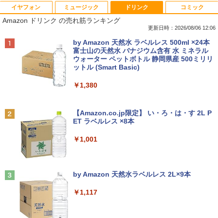
イヤフォン
ミュージック
ドリンク
コミック
中古パソコン | Dell | Latitude 3500 | Wi
エアリア 世田谷電器 世田谷の給水塔 キ
【マラソンセール期間中ポイント5倍】中
2027 近江兄弟社中学校・直前対策合格セ
1
1
1
1
Amazon ドリンク の売れ筋ランキング
ndows11 | ノートPC | 一年保証 | 第8世
ーボード用メンテナンスツール キーキャ
古モニター 19〜27インチ サイズ選択可
ット問題集(5冊) 中学受験 過去問の傾向
代 | Core i5-8265U 1.6(〜最大3.9)GHz |
ップ外し スイッチプラー AR-REMOVE
能 HDMI / DisplayPort / VGA / DVI 端子
と対策 / 参考書 自宅学習 送料無料 / 受験
更新日時：2026/08/06 12:06
MEM:8GB | SSD:256GB(新品) | 光学ド
選択可能 店長おまかせ ケーブル付き サ
専門サクセス
Anker Soundcore P40i オフホワイト
BRUCE WAYNE feat. Flo Milli, ATL Jacob
by Amazon 天然水 ラベルレス 500ml ×24本
ライブ非搭載 | 無線LAN:あり | Webカメ
ブモニターにおすすめ 動作確認済み 30
￥1,580
[Explicit]
富士山の天然水 バナジウム含有 水 ミネラル
ラ内蔵 | フルHD | テンキー | Win11Pro6
日保証 送料無料
￥19,250
ウォーター ペットボトル 静岡県産 500ミリリ
￥5,990
4Bit | ACアダプター付属
ットル (Smart Basic)
￥250
￥4,580
￥25,980
ミニPC Dell HP Lenovo 高速CPU 第8世
2
￥1,380
代 Corei3/i5-8500T メモリ最大16GB SS
買わない生活 [ 稲垣 えみ子 ]
2
D1TB 二画面デュアル アウトレット オフ
Anker Soundcore P31i ブラック
BRUCE WAYNE feat. Flo Milli, ATL Jacob
ィス付き 最新MSOffice2024可 Win11Pr
モニター 21.5型 液晶ディスプレイ ベゼ
￥1,980
2
[Explicit]
【Amazon.co.jp限定】 い・ろ・は・す 2L P
【最新Office2024】中古ノート Lenovo
o 中古パソコンデスクトップパソコン ミ
ル ディスプレイ 液晶モニター PCモニタ
2
ET ラベルレス ×8本
￥4,990
ThinkPad L580 第8世代Core i5 大画面
ニPC デル 中古パソコンデスクトップPC
ー 壁掛け フリッカーレス FreeSync 21.
￥250
15.6インチ液晶 メモリ8GB/16GB 新品S
5インチ 角度調節 FullHD ブルーライト
￥1,001
SD 1TB テンキー付き Webカメラ内蔵 U
カット VAパネル VESAフル FHDノング
￥17,888
SB 3.0 無線LAN搭載 office付き Windo
レア MAXZEN JM22CH02
ws11搭載 ノートPC パソコン ノート 中
100日後に英語がものになる1日10分 ネ
3
古パソコン 中古PC オフィス 中古
Anker Soundcore Liberty 5 ミッドナイトブ
On My Road (Stadium ver.)
￥9,480
イティブ英語書き写し [ ブレット・リン
ラック
by Amazon 天然水ラベルレス 2L×9本
ゼイ ]
中古パソコン | HP | ProDesk 600 G4 SF
3
￥26,800
￥250
F | Windows11 | デスクトップ | 一年保
￥14,990
￥1,117
証 | 第8世代 | Core i5 8500 3.0(〜最大4.
￥1,980
1)GHz | MEM:8GB | SSD:256GB(NVMe)
【1,000円クーポン＋ポイント最大31.5%
3
| DVDマルチ | 無線LAN:なし | Win11Pro
還元！】PCモニター 液晶ディスプレイ 2
【マラソンP5倍/10%オフクーポン】【ワ
64Bit
4インチ VA FHD 1080P フルHD 非光沢