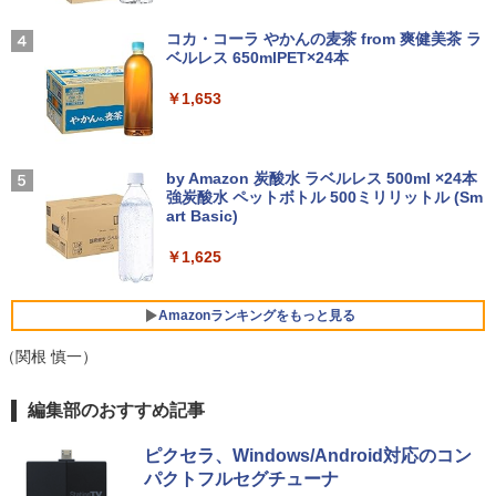
3
ケあり/激安商品】 中古ノートパソコン
ディスプレイ（100Hz/VGA/HDMI1.4 ブ
【2026年アップグレード版】AOKIMI ワイヤ
BUGS LIFE
【全巻】DRAGON BALL 1-42巻セット
4
レノボ Lenovo ThinkPad L380 第8世代
ルーライト軽減 フリッカーレス VESA対
レスイヤホン bluetooth イヤホン V12 小型
コカ・コーラ やかんの麦茶 from 爽健美茶 ラ
￥21,980
（ジャンプコミックス） [ 鳥山 明 ]
Core i5 メモリ8GB/16GB SSD128/256G
応 Adaptive Sync対応 4000:1コントラ
軽量 ブルートゥースHi-Fi 最大36時間再生 ぶ
ベルレス 650mlPET×24本
￥250
B/512GB 13.3インチ Windows11 Pro 送
スト チルト調節可 PCモニター KTC H24
るーとゅーす コードレス ENCノイズキャン
￥20,328
料無料 保証付き
V27
セリング 自動ペアリング Type-C充電 マイク
￥1,653
付き 防水 タッチ式音量調整 スポーツ/通勤/通
中古パソコン | HP | ProOne 600 G5 All-i
4
学/WEB会議(ホワイト)
￥15,800
￥10,143
n-One | Windows11 | 一体型 | 一年保証
| 第9世代 | Core i3 9100T 3.1(～最大3.7)
On My Road (Stadium ver.)
￥1,964
GHz | MEM:16GB | SSD:256GB(新品) |
by Amazon 炭酸水 ラベルレス 500ml ×24本
【送料無料】日経エンタテインメント9月
5
DVD-ROM | 無線LAN:なし | Webカメラ
強炭酸水 ペットボトル 500ミリリットル (Sm
号特別表紙版 2026年9月号 【日経エンタ
￥250
エントリーで最大10倍！｜【Win11正式
内蔵 | フルHD | Win11Pro64Bit | ACアダ
モニター 23.8インチ 144Hz FHD pcモニ
art Basic)
テインメント増刊】【雑誌】
4
4
対応モデル】アウトレット 第8世代 Core
プター付属
ター フリッカーレス FullHD ブルーライ
Xiaomi シャオミ REDMI Buds 8 Lite ワイヤ
i5 ノートパソコン Win11対応 15.6型 大
トカット ノングレア ディスプレイ HDMI
レスイヤホン Bluetooth 5.4 ノイズキャンセ
￥1,625
￥980
画面中古PC 富士通 NEC DELL 新品SSD
144hz pcモニター Adaptive-Sync ブラ
リング ANC 36時間再生
￥29,980
搭載 メモリ最大32GB 新品SSD最大2TB
ック MAXZEN MJM24IC01 MJM24IC02-
Office付き DVD内蔵/テンキー/WEBカメ
F144 マクスゼン
￥2,980
Amazonランキングをもっと見る
ラ選択可 中古パソコン
￥10,980
【送料無料】DT：DELL Optiplex 3080
（関根 慎一）
5
￥22,399
SFF Core i3-10100 3.60GHz /メモリ：1
6GB /SSD：256GB /無線LAN/Windows
薬屋のひとりごと 17巻 (デジタル版ビッグガ
編集部のおすすめ記事
11 Pro/ 中古良い WPS Office付き デスク
ンガンコミックス)
トップPC &おまけ付き（中古USB式キー
【新商品特価11699円！8/11 1:59迄】モ
5
Lenovo ThinkPad X13 Gen1 Gen2 Ge
ボートとマウス） 3ケ月保証
バイルモニター 15.6インチ ポータブルモ
5
ピクセラ、Windows/Android対応のコン
￥770
n3 モデル選択可能 [ Windows11 / Offic
ニター モバイルディスプレイ 1920×108
パクトフルセグチューナ
e付き / SSD 256GB 512GB / メモリ 8G
0 フルHD IPSパネル 非光沢 HDR スピー
￥32,800