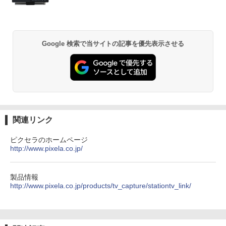
B 16GB / 第10世代 第11世代 第12世代 I
カー内蔵 保護カバー付き 軽量 薄型 Type
ntel Core i5] 初期設定不要 Office 中古
-C ミニHDMI 在宅 テレワーク simplus
ノートパソコン 中古パソコン 中古pc レ
シンプラス SP-MBM156 【送料無料】
異世界居酒屋「のぶ」(22) (角川コミックス・
ノボ シンクパッド【Win11正式対応】
エース)
￥11,699
Google 検索で当サイトの記事を優先表示させる
￥30,800
￥832
HUNTER×HUNTER モノクロ版 39 (ジャンプ
コミックスDIGITAL)
￥572
関連リンク
ピクセラのホームページ
http://www.pixela.co.jp/
スーパーの裏でヤニ吸うふたり 9巻 (デジタル
版ビッグガンガンコミックス)
￥810
製品情報
http://www.pixela.co.jp/products/tv_capture/stationtv_link/
ONE PIECE モノクロ版 115 (ジャンプコミッ
クスDIGITAL)