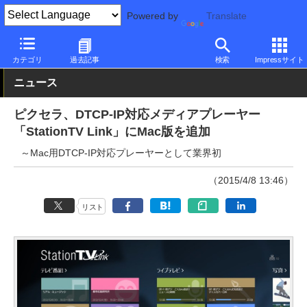
Powered by
Translate
PC Watch
ソフトウェア/アプリ
他ソフト/アプリ
新バージョン
カテゴリ
過去記事
検索
Impressサイト
ニュース
ピクセラ、DTCP-IP対応メディアプレーヤー
「StationTV Link」にMac版を追加
～Mac用DTCP-IP対応プレーヤーとして業界初
（2015/4/8 13:46）
リスト