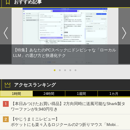
おすすめ記事
【特集】あなたのPCスペックにドンピシャな「ローカル
LLM」の選び方と快適化テク
●
●
●
●
●
アクセスランキング
1時間
24時間
1週間
1カ月
【本日みつけたお買い得品】2方向同時に送風可能なShark製タ
ワーファンが9,940円引き
【やじうまミニレビュー】
ポケットにも楽々入るロジクールの2つ折りマウス「Mobi
Fold」。その気になるギミックとは？