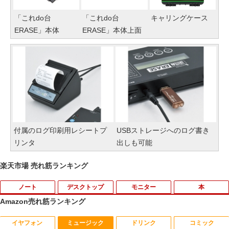
「これdo台
「これdo台
キャリングケース
ERASE」本体
ERASE」本体上面
付属のログ印刷用レシートプ
USBストレージへのログ書き
リンタ
出しも可能
楽天市場 売れ筋ランキング
ノート
デスクトップ
モニター
本
Amazon売れ筋ランキング
イヤフォン
ミュージック
ドリンク
コミック
【期間限定 ポイントUP＆クーポン配
【送料無料】ETC: hp ProDesk 400 G6
【期間限定10%OFFクーポン 8/12 10時
夏帆 The Tale of KAHO [ 村上 春樹 ]