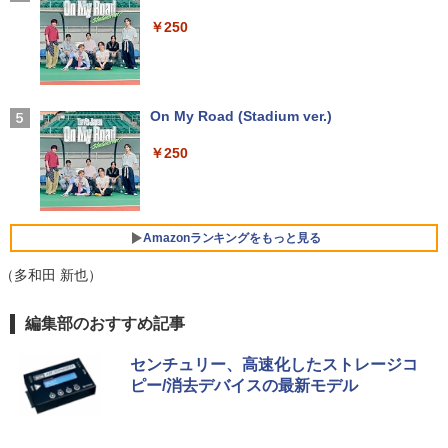
en 5 PRO 6650H 16GB 512GB】4.5GH
非光沢 ブルーライトカット HDMI VGA
レスイヤホン bluetooth イヤホン V12 小型
教育委員会 ]
z 6コア 12スレッド OCuLink Windows
スピーカー内蔵 ヘッドホン端子 VESA対
軽量 ブルートゥースHi-Fi 最大36時間再生 ぶ
￥29,981
￥250
11 Pro LPDDR5 6400MT/s 16T増設 3画
応 テレワーク 在宅勤務 法人向け オフィ
るーとゅーす コードレス ENCノイズキャン
￥22,000
面2.5GbpsLAN Bluetooth5.2 WiFi HD
ス TERRA 2441W
セリング 自動ペアリング Type-C充電 マイク
MI 省エネ ゲーミングpc みにpc minipc
付き 防水 タッチ式音量調整 スポーツ/通勤/通
8K コンパクト
学/WEB会議(ホワイト)
￥9,999
【P最大15倍還元】2025年新生活応援！
4
激安！ノートパソコン Office搭載 初期設
On My Road (Stadium ver.)
タッチペンで音が聞ける！ はじめてずか
5
￥78,248
￥1,964
定済 Win11搭載 インテル第13世代CPU
ん1000 英語つき はじめて図鑑1000 はじ
メモリ8GB 高速SSD256GB/512GB 14.1
めてのずかん こども 子ども 0歳 1歳 2歳
￥250
型FHD液晶 Webカメラ 日本語配列キー
ゲーミングモニター 23.8インチ PCモニ
3歳 4歳 小学館 タッチペン 図鑑 ずかん
4
ボード付き テレワーク・在宅勤務・オン
ター 100Hz 1920×1080 FHD 1080p 5ms
はじめて 英語 プレゼント クリスマス お
Xiaomi シャオミ REDMI Buds 8 Lite ワイヤ
ライン授業対応 軽量ノートPC 14Q8F
【エントリーでポイント100％還元のチ
応答 薄型 液晶ディスプレイ ノングレア
祝い 知育玩具 英語教育
レスイヤホン Bluetooth 5.4 ノイズキャンセ
4
ャンス】GMKtec ミニPC M3Pro Intel C
非光沢 VA simplus シンプラス SP-NMT
リング ANC 36時間再生
ore i5 13500H 最大4.7GHz 12コア16ス
23【送料無料】【レビューでモニターク
￥31,980
￥5,478
Amazonランキングをもっと見る
レッド 16GB DDR4 2スロット 64GBま
リーナープレゼント】【メーカー1年保
￥3,480
で拡張可能 512GB/1TB SSD M.2 2280
証】
（多和田 新也）
Windows11 Pro WiFi 6E Bluetooth 5.2
HDMI 4K 3画面 高速LAN パソコン mini
￥10,899
DELL Inspiron15 5583 Windows11 64
5
pc 業務用
【Amazon.co.jp限定】 い・ろ・は・す 2L P
薬屋のひとりごと 17巻 (デジタル版ビッグガ
編集部のおすすめ記事
bit WEBカメラ HDMI テンキー Core i7 8
ET ラベルレス ×8本
ンガンコミックス)
565U メモリー8GB 高速SSD256GB+HD
￥99,998
D1TB 無線LAN DVDマルチ A4サイズ フ
センチュリー、高速化したストレージコ
￥1,112
￥770
ルHD液晶 ノートパソコン【中古】【30
【楽天1位!1,600円OFFクーポン 8/4 20:
5
ピー/消去デバイスの最新モデル
日保証】1708114
00-8/11 01:59】Xiaomi Monitor A24i 20
26 ディスプレイ 1080P 23.8インチ 144
ガレリア ゲーミングPC デスクトップパ
Hzリフレッシュレート sRGB99% 1670
￥34,800
5
ソコン Core Ultra 7 265F RTX 5070 Ti
万色 300nits ΔE＜1 低ブルーライト 大
by Amazon 天然水 ラベルレス 500ml ×24本
異世界居酒屋「のぶ」(22) (角川コミックス・