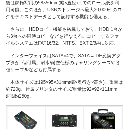
後は熱転写用の58×50mm(幅×直径)までのロール紙を利
用可能。このほか、USBストレージへ最大30,000件のロ
グをテキストデータとして記録する機能も備える。
さらに、HDDコピー機能も搭載しており、HDD 1台か
ら3台への同時コピーなどを行なえる。コピーするファ
イルシステムはFAT16/32、NTFS、EXT 2/3/4に対応。
インターフェイスはSATA×4で、SATA→IDE変換アダ
プタが1個付属。耐水/耐塵仕様のキャリングケースや各
種ケーブルなども付属する
本体サイズは195×95×31mm(幅×奥行き×高さ)、重量は
約720g。付属プリンタのサイズ/重量は92×92×111mm
(同)/約250g。