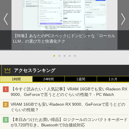
【特集】あなたのPCスペックにドンピシャな「ローカル
LLM」の選び方と快適化テク
●
●
●
●
●
アクセスランキング
1時間
24時間
1週間
1カ月
【今すぐ読みたい！人気記事】VRAM 16GBでも安いRadeon RX
9000、GeForceで言うとどのぐらいの性能？ - PC Watch
VRAM 16GBでも安いRadeon RX 9000、GeForceで言うとどの
ぐらいの性能？
【本日みつけたお買い得品】ロジクールのコンパクトキーボード
が3,720円引き。Bluetoothで3台接続対応