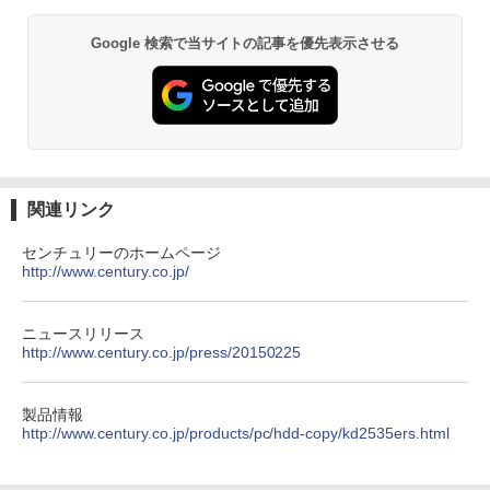
メモリ 16GB / SSD 500GB Windows 11
画面 TÜV認証 目にやさしい 調整可能な
富士山の天然水 バナジウム含有 水 ミネラル
エース)
Home GALLERIA XPC7M-R57T-GD 186
スタンド VESA
ウォーター ペットボトル 静岡県産 500ミリリ
Google 検索で当サイトの記事を優先表示させる
18-5097
ットル (Smart Basic)
￥832
￥12,580
￥381,580
￥1,380
ONE PIECE モノクロ版 115 (ジャンプコミッ
クスDIGITAL)
by Amazon 炭酸水 ラベルレス 500ml ×24本
強炭酸水 ペットボトル 500ミリリットル (Sm
art Basic)
￥594
関連リンク
￥1,625
センチュリーのホームページ
http://www.century.co.jp/
HUNTER×HUNTER モノクロ版 39 (ジャンプ
コミックスDIGITAL)
by Amazon 天然水ラベルレス 2L×9本
￥572
ニュースリリース
￥1,117
http://www.century.co.jp/press/20150225
スーパーの裏でヤニ吸うふたり 9巻 (デジタル
製品情報
版ビッグガンガンコミックス)
http://www.century.co.jp/products/pc/hdd-copy/kd2535ers.html
【Amazon.co.jp限定】 伊藤園 磨かれて、澄
みきった日本の水 2L 8本 ラベルレス [ ケース
] [ 水 ] [ ペットボトル ] [ 箱買い ] [ ストック
￥810
] [ 水分補給 ]