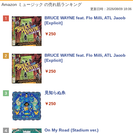
1
1
1
1
Amazon ミュージック の売れ筋ランキング
布】 Lenovo Chromebook Duet EDU G
Desktop Mini PC Core i5-10500T 2.30
まで】 モニター 21.5インチ 100Hz FHD
2 2in1 ノートパソコン 83HKS00M00 Ch
GHz /メモリ16GB /SSD256GB/HDD500
VAパネル スピーカー搭載 ブルーライト
更新日時：2026/08/09 18:06
￥2,860
romeOS MediaTek Kompanio 838 メモ
GB/無線LAN/光学ドライブ付き/ 【Wind
軽減 ノングレアタイプ 壁掛け対応 省ス
Anker Soundcore P40i オフホワイト
BRUCE WAYNE feat. Flo Milli, ATL Jacob
リ4GB eMMC64GB 10.95インチ タッチ
ows11】WPS Office付き /超小型 中古デ
ペース 角度調整 高視野角 178° Adaptiv
[Explicit]
対応 再生品Sランク
スクトップパソコン 【3ケ月保証】 ＆
e-Sync対応 MAXZEN MJM22CH03-F10
￥7,990
おまけ付き（中古USB式キーボートとマ
0
￥250
ウス）
￥29,800
￥9,980
プレステップ神道学（9） [ 國學院大學神
2
￥44,800
道文化学部 ]
Anker Soundcore P31i ブラック
BRUCE WAYNE feat. Flo Milli, ATL Jacob
レビュー投稿 5年保証｜MS Office 2024
￥1,980
2
[Explicit]
H&B 搭載｜中古ノートパソコン Windo
【お買い物マラソ！P最大31.5%還元】
2
￥5,990
ws11 Office付｜テンキー DVD 搭載｜C
【楽天ランキング1位！】デスクトップパ
モニター 21.5インチ 120Hz モニター 2
2
￥250
ore i5 第7世代 メモリ 8GB SSD 256GB
ソコン 一体型pc 23.8型 フルHD液晶一体
2インチ pcモニター フルhd 非光沢 液晶
｜店長厳選 Lenovo ThinkPad 15.6型 Bl
型 デスクトップパソコン インテル Core
ディスプレイ Adaptive Sync VESA対応
uetooth Wi-Fi 無線｜中古 パソコン 中古
7【Windows 11搭載】USB 2.0 USB 3.0
フレームレス HDMI*2 ブルーライト軽減
1OC Vol.7 （TJMOOK）
3
PC Word Excel
5G WIFI搭載 一体型パソコン メモリー 8
チルト調節可 ビジネス用 五年保証 pcモ
~16GB SSD 256~2048GB PSE認証済
ニター目に優しい HDMIケーブル付
Anker Soundcore Liberty 5 ミッドナイトブ
見知らぬ糸
￥1,650
ラック
￥29,800
￥49,800
￥9,980
￥250
￥14,990
Xiaomi シャオミ REDMI Pad 2 6+128G
3
B ラベンダーパープル 11型Androidタブ
【エントリーでポイント100％還元のチ
液晶モニター PCディスプレイ 23.8 24イ
日本集中治療医学会 専門医テキスト
3
3
4
レット 6GB/128GB/WiFi VHU5864JP
ャンス】GMKtec M8 ミニPC【AMD Ryz
ンチ 144Hz 1ms IPS フルHD ノングレア
【2026年アップグレード版】AOKIMI ワイヤ
On My Road (Stadium ver.)
第4版 [ 一般社団法人日本集中治療医学会