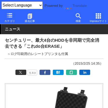
Powered by
Translate
PC Watch
半導体/周辺機器
アクセサリ
その他
カテゴリ
過去記事
検索
Impressサイト
ニュース
センチュリー、最大4台のHDDを非同期で完全消
去できる「これdo台ERASE」
～ログ印刷用のレシートプリンタも付属
（2015/2/25 14:35）
リスト