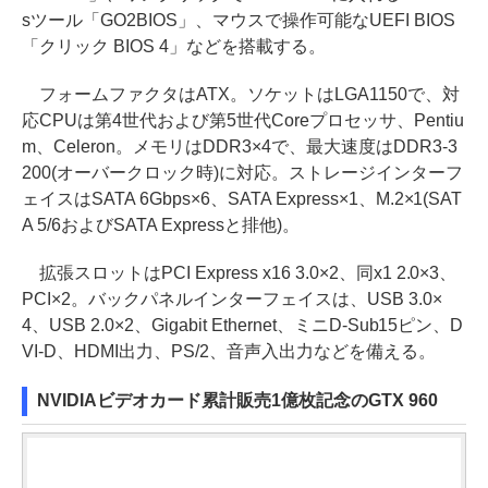
sツール「GO2BIOS」、マウスで操作可能なUEFI BIOS
「クリック BIOS 4」などを搭載する。
フォームファクタはATX。ソケットはLGA1150で、対
応CPUは第4世代および第5世代Coreプロセッサ、Pentiu
m、Celeron。メモリはDDR3×4で、最大速度はDDR3-3
200(オーバークロック時)に対応。ストレージインターフ
ェイスはSATA 6Gbps×6、SATA Express×1、M.2×1(SAT
A 5/6およびSATA Expressと排他)。
拡張スロットはPCI Express x16 3.0×2、同x1 2.0×3、
PCI×2。バックパネルインターフェイスは、USB 3.0×
4、USB 2.0×2、Gigabit Ethernet、ミニD-Sub15ピン、D
VI-D、HDMI出力、PS/2、音声入出力などを備える。
NVIDIAビデオカード累計販売1億枚記念のGTX 960