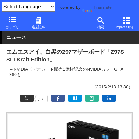
Powered by
Translate
PC Watch
半導体/周辺機器
自作PCパーツ
マザーボード
カテゴリ
過去記事
検索
Impressサイト
ニュース
エムエスアイ、白黒のZ97マザーボード「Z97S
SLI Krait Edition」
～NVIDIAビデオカード販売1億枚記念のNVIDIAカラーGTX
960も
（2015/2/13 13:30）
リスト