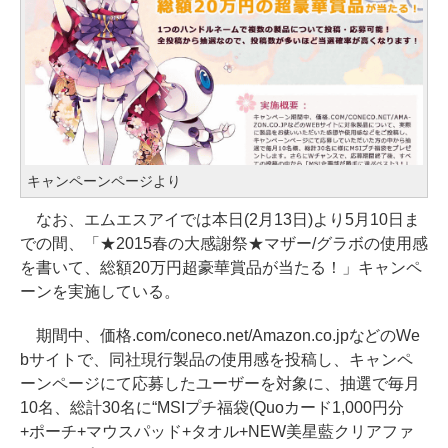
キャンペーンページより
なお、エムエスアイでは本日(2月13日)より5月10日ま
での間、「★2015春の大感謝祭★マザー/グラボの使用感
を書いて、総額20万円超豪華賞品が当たる！」キャンペ
ーンを実施している。
期間中、価格.com/coneco.net/Amazon.co.jpなどのWe
bサイトで、同社現行製品の使用感を投稿し、キャンペ
ーンページにて応募したユーザーを対象に、抽選で毎月
10名、総計30名に“MSIプチ福袋(Quoカード1,000円分
+ポーチ+マウスパッド+タオル+NEW美星藍クリアファ