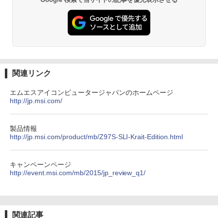
￥250
￥832
￥1,112
On My Road (Stadium ver.)
ONE PIECE モノクロ版 115 (ジャンプコミッ
クスDIGITAL)
by Amazon 天然水ラベルレス 2L×9本
￥250
￥594
￥1,117
関連リンク
エムエスアイコンピュータージャパンのホームページ
http://jp.msi.com/
On My Road (Stadium ver.)
HUNTER×HUNTER モノクロ版 39 (ジャンプ
コミックスDIGITAL)
by Amazon 炭酸水 ラベルレス 500ml ×24本
強炭酸水 ペットボトル 500ミリリットル (Sm
￥250
art Basic)
￥572
製品情報
http://jp.msi.com/product/mb/Z97S-SLI-Krait-Edition.html
￥1,625
BUGS LIFE
スーパーの裏でヤニ吸うふたり 9巻 (デジタル
キャンペーンページ
版ビッグガンガンコミックス)
http://event.msi.com/mb/2015/jp_review_q1/
コカ・コーラ やかんの麦茶 from 爽健美茶 ラ
ベルレス 650mlPET×24本
￥250
￥810
￥2,009
関連記事