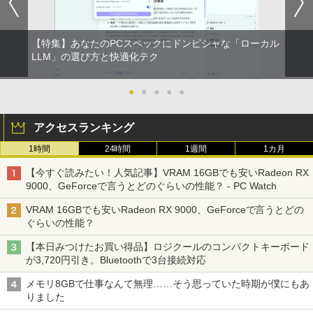
【特集】あなたのPCスペックにドンピシャな「ローカル
LLM」の選び方と快適化テク
●
●
●
●
●
アクセスランキング
1時間
24時間
1週間
1カ月
【今すぐ読みたい！人気記事】VRAM 16GBでも安いRadeon RX
9000、GeForceで言うとどのぐらいの性能？ - PC Watch
VRAM 16GBでも安いRadeon RX 9000、GeForceで言うとどの
ぐらいの性能？
【本日みつけたお買い得品】ロジクールのコンパクトキーボード
が3,720円引き。Bluetoothで3台接続対応
メモリ8GBで仕事なんて無理……そう思っていた時期が僕にもあ
りました