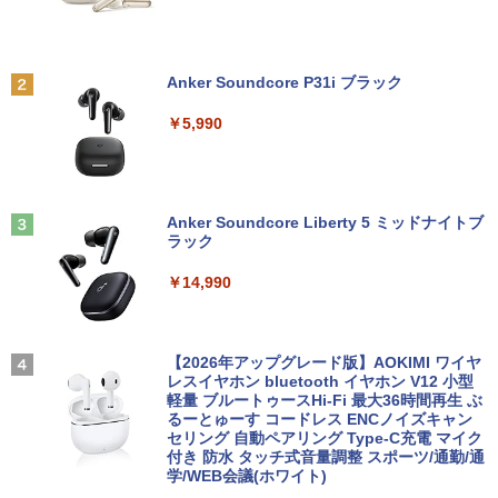
本日10倍！高性能第10世代Core i7-1061
【3千円以上送料無料】日本の歴史 角川
2
2
0Uノートパソコン 中古 Dynabook G83
【中古良品】【安心保証】PHILIPS 223V
まんが学習シリーズ 16巻+別巻5冊定番セ
2
超軽量約779g メモリ最大16GB 新品SSD
【中古】純正ATI Apple Radeon HD 577
5L 21.5 インチフル HD 液晶モニター HD
ット 21巻セット／山本博文
2
Anker Soundcore P31i ブラック
1TB 13.3インチ HDMI搭載 WEBカメラ5
0 1GB ビデオカード Mac Pro デスクト
MI VGA 入力 角度調整可能
GWIFI Bluetooth内蔵 中古パソコン Mic
ップ 102C0160200
￥23,760
￥5,990
rosoftOffice2024可 Windows11 送料無
￥4,200
料 持ち運び便利
￥15,007
￥27,600
角川まんが学習シリーズ 日本の歴史
3
IODATA 液晶モニター LCD-MF224EDW
全16巻+別巻5冊定番セット [ 山本 博文
3
Anker Soundcore Liberty 5 ミッドナイトブ
Windows11 中古パソコン EPSON エプ
21.5インチワイド ホワイト LCD LEDバ
]
3
ラック
ソン Endeavor ST20E Celeron N3160
ックライト フルHD（1920x1080） 16:9
NEC LAVIE ラビィ 整備済 NS150N / 100
メモリ8GB HDD500GB 18.5インチ ディ
ADSカラーパネル 非光沢 ノングレア HD
3
￥23,760
￥14,990
N CPU 高速 SSD 第8世代 白 Windows1
スプレイ マウス キーボード WPS Office
MI VGA DVI VESA準拠 ディスプレイ PS
1 対応 国内メーカー 薄型メモリ 8GB W
付き オフィス デスクトップ 90日保証
4 switch 対応 スイッチ 【中古】
EBカメラ テンキー DVD書込 OFFICE付
【中古】
き ブルートゥース 設定済み 無線LAN 大
￥4,600
ダービースタリオン2 最速ガイドブック
4
画面 15.6 ノートPC ラビ 中古 ノートパ
【2026年アップグレード版】AOKIMI ワイヤ
￥17,600
（カドカワゲームムック） [ KADOKAW
ソコン 送料込
レスイヤホン bluetooth イヤホン V12 小型
A Game Linkage ]
軽量 ブルートゥースHi-Fi 最大36時間再生 ぶ
るーとゅーす コードレス ENCノイズキャン
￥29,999
NEC AS223WM 液晶モニター 21.5イン
￥2,420
4
セリング 自動ペアリング Type-C充電 マイク
【中古】Dospara◆デスクトップPC/Cor
チワイド 白 ホワイト 1920×1080 （フル
4
付き 防水 タッチ式音量調整 スポーツ/通勤/通
e i5/16GB/2019年/HB//【パソコン】
HD）TN 白色LEDバックライト ミニ D-s
学/WEB会議(ホワイト)
ub VGA HDMI ディスプレイ PS4 switch