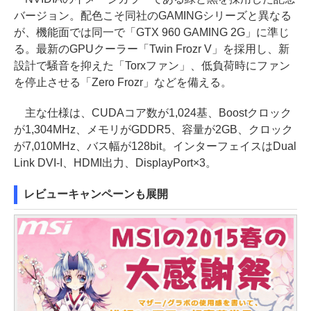
バージョン。配色こそ同社のGAMINGシリーズと異なる
が、機能面では同一で「GTX 960 GAMING 2G」に準じ
る。最新のGPUクーラー「Twin Frozr V」を採用し、新
設計で騒音を抑えた「Torxファン」、低負荷時にファン
を停止させる「Zero Frozr」などを備える。
主な仕様は、CUDAコア数が1,024基、Boostクロック
が1,304MHz、メモリがGDDR5、容量が2GB、クロック
が7,010MHz、バス幅が128bit。インターフェイスはDual
Link DVI-I、HDMI出力、DisplayPort×3。
レビューキャンペーンも展開