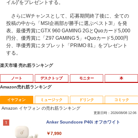
イル)”をプレゼントする。
さらにWチャンスとして、応募期間終了後に、全ての
投稿の中から「MSI企画部が勝手に選ぶベスト3!」を発
表。最優秀賞にGTX 960 GAMING 2GとQuoカード5,000
円分、優秀賞に「Z97 GAMING 5」+Quoカード5,000円
分、準優秀賞にタブレット「PRIMO 81」をプレゼント
する。
楽天市場 売れ筋ランキング
ノート
デスクトップ
モニター
本
Amazon売れ筋ランキング
イヤフォン
ミュージック
ドリンク
コミック
バッファロー HD-LE4U3-BB USB3.2(Ge
【★最大100%ポイント】おまかせ 中古
HP ProDisplay P19A 19インチ スクエア
【予約商品】嘘喰い コミック 全巻セット
1
1
1
1
Amazon イヤフォン の売れ筋ランキング
n.1)対応外付けHDD 4TB ブラック
パソコン Windows XP Celeron or Core
ブラック LED液晶モニター 薄型 ノング
（全49巻セット・完結）迫稔雄 「透明カ
2 メモリ 4GB HDD 250GB DVDドライブ
レア 液晶ディスプレイ 1280x1024 SXG
バー付」
更新日時：2026/08/08 12:06
搭載 リフレッシュPC デスクトップ 中古
A TNパネル VGA/VESA準拠 【中古】
￥21,250
Anker Soundcore P40i オフホワイト
安心保証 初期設定不要
￥23,080
￥2,800
￥7,990
￥9,980