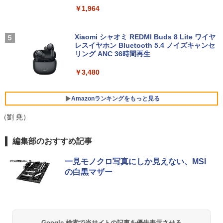
＼11日まで限定価格／【楽天1位】ノー
対応 スイッチ 【中古】
4
￥22,660
ハリー・ポッターシリーズ全巻セット
5
￥1,964
トパソコン 新品 福袋 6点セット Intel Pe
（全7巻・計11冊） [ J．K．ローリング ]
ntium GOLD 6500Y メモリ12GB SSD25
￥5,200
6GB Windows11 WPS Office付き 初期
￥27,830
設定済み 15.6インチ フルHD ノートPC
Xiaomi シャオミ REDMI Buds 8 Lite ワイヤ
初心者 学生 在宅ワーク テンキー Wi-Fi
レスイヤホン Bluetooth 5.4 ノイズキャンセ
hp Z420 Workstation Xeon E5-1660 3.
5
Bluetooth HDMI 日本語キーボード 安い
リング ANC 36時間再生
3GHz 16GB 128GB(SSD)+500GB(HDD)
アースドリームス 厳選おまかせモニター
5
Quadro K600 DVD+-RW Windows7 Pro
21.5型〜27型ワイド 【HDMI対応 / FULL
￥30,800
64bit 難有 【中古】【20260325】
￥3,480
HD解像度】 大手メーカー液晶 (Dell/HP/
NEC等) テレワーク デュアルモニター S
witch PS4 PS5対応 【整備済み中古品】
￥24,000
Amazonランキングをもっと見る
【★最大100%ポイント】【Office 2024
5
￥6,470
H&B 付き】Panasonic Let's note CF-S
（劉 尭）
V/第10世代 Core i5/メモリ:8GB 16GB/
M.2 SSD:256GB/512GB/1TB/12.1型/WU
BRUCE WAYNE feat. Flo Milli, ATL Jacob
by Amazon 天然水 ラベルレス 500ml ×24本
薬屋のひとりごと 17巻 (デジタル版ビッグガ
XGA/WEBカメラ/HDMI/Wi-Fi/Bluetoot
編集部のおすすめ記事
[Explicit]
富士山の天然水 バナジウム含有 水 ミネラル
ンガンコミックス)
h/中古PC 中古ノートパソコン Windows
ウォーター ペットボトル 静岡県産 500ミリリ
11 Win11正式対応
一見モノクロ写真にしか見えない、MSI
ットル (Smart Basic)
￥250
￥770
の白黒マザー
￥30,800
￥1,380
BRUCE WAYNE feat. Flo Milli, ATL Jacob
異世界居酒屋「のぶ」(22) (角川コミックス・
[Explicit]
エース)
【Amazon.co.jp限定】 い・ろ・は・す 2L P
ET ラベルレス ×8本
Google 検索で当サイトの記事を優先表示させる