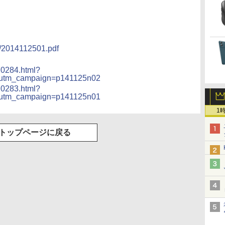
リング 自動ペアリン
8K コンパクト
グ Type-C充電 マイ
ク付き 防水 タッチ式
音量調整 スポーツ/通
勤/通学/WEB会議
6.0(オフホワイト)
ss/2014112501.pdf
70284.html?
utm_campaign=p141125n02
70283.html?
utm_campaign=p141125n01
1
トップページに戻る