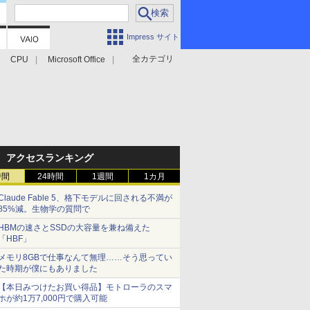
Impress サイト
全カテゴリ
CPU
Microsoft Office
アクセスランキング
時間
24時間
1週間
1カ月
Claude Fable 5、格下モデルに回される不満が
85%減。生物学の質問で
HBMの速さとSSDの大容量を兼ね備えた
「HBF」
メモリ8GBで仕事なんて無理……そう思ってい
た時期が僕にもありました
【本日みつけたお買い得品】モトローラのスマ
ホが約1万7,000円で購入可能