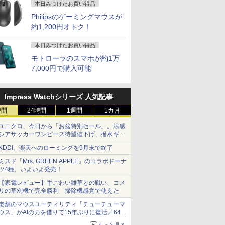
本日みつけたお買い得品
Philipsのゲーミングマウスが
約1,200円オトク！
本日みつけたお買い得品
モトローラのスマホが約1万
7,000円で購入可能
Impress Watchシリーズ 人気記事
時間
24時間
1週間
1カ月
ユニクロ、今日から「お盆特別セール」。涼感
シアサッカーワンピース待望値下げ、撥水ギア
ショーツは1990円に
KDDI、楽天へのローミングを9月末で終了
ミスド「Mrs. GREEN APPLE」のコラボドーナ
ツ4種、いよいよ発売！
【家電レビュー】手ごわい雑草との戦い、コメ
リの草刈機で完全勝利 掃除機感覚で使えた
老舗のマウスユーティリティ「チューチューマ
ウス」がAIの力を借りて15年ぶりに復活／64bit
化、Windows 10/11、「Chrome」も走り回
もっと見る