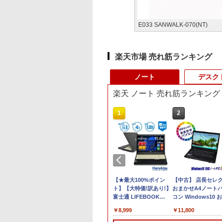
E033 SANWALK-070(NT)
楽天市場 売れ筋ランキング
ノート
デスク
楽天 ノート 売れ筋ランキング
10
1
2
ノートパソコン
【全品最大2500円OFF
【★最大100%ポイン
【中古】 店長セレ
ovo ThinkPad T14
クーポン】【Webカメ
ト】【大特価!訳あり!】
おまかせA4ノート
世代 Core i5
ラ内蔵】 Panasonic
富士通 LIFEBOOK
コン Windows10 
dows11 Pro
Let's note CF-LX6 無
A576/第6世代 Core i3/
軽ノートPC
,980
￥34,999
￥8,999
￥11,800
ice 2024付き メモ
線マウス パソコンバッ
メモ
SSD120GB以上 メ