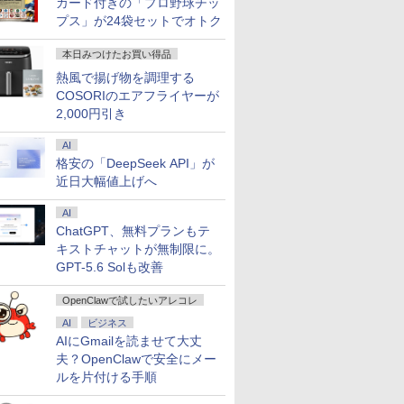
 ノングレ
Windows11 第13世代
メモリ16GB
リ16GB
グ PCスタ
カード付きの「プロ野球チッ
 無線
CPU搭載 14.1/15.6イン
SSD256GB 14インチ
SSD512GB/1TB選択可
第7世代 Co
プス」が24袋セットでオトク
uetooth
チワイド液晶 フルHD
フルHD Windows11
14型 軽量 モバイル ビ
8GB SSD5
 東芝
cpu N95/N5095/N3450
Home 1年保証 Bラン
ジネス 在宅勤務 学生
ンチ フルHD
本日みつけたお買い得品
83/HS 初
メモリ 8GB 12GB
ク ノートパソコン
向け
き Window
7
7
熱風で揚げ物を調理する
8
8
9
9
10
10
ぐ使える
16GB 32GB SSD
【CA】 レッツノート
USB3.0 
料無料
128GB 256GB 512GB
ノートpc 中古ノートパ
中古ノート
COSORIのエアフライヤーが
1TB USB3.0 初期設定
ソコン 中古PC win11
古ノートパ
2,000円引き
済
14インチノートパソコ
ン中古
AI
格安の「DeepSeek API」が
近日大幅値上げへ
40,000円クーポン】【国内生産・公式】 新品 NEC デスクトップパソコン office付き LAVIE D
データ機
【楽天1位常連・超800
ミウラ折り小冊子付
【1,000円クーポン＋ポ
糖尿病専門医研修ガイ
【公式限定2年保証】
不安通貨 貯金や投資
KOORUI
DIME (ダイ
 Home Core Ultra 9-285 メモリ 64GB 可能 SSD 1TB 可能 1年保証 送料無料 【NortonP】
AI
DBX PC
ith
冠獲得】黒/白 モニタ
き 宇宙兄弟（46）特
イント最大31.5%還
ドブック 改訂第10版
モニター 27インチ フ
で消えない「お金の不
ーミング液
11月号 [雑
 23.8型
EL ]
ー 21.5 / 23.8 / 24.5 /
装版 （講談社キャラク
ChatGPT、無料プランもテ
元！】モニター 27イン
日本糖尿病学会専門医
ルhd 高画質 100Hz VA
安」を最新科学で解決
レイ(24型/F
踊る大捜査
ド液晶
27型 240Hz/200Hz
ターズA） [ 小山 宙哉 ]
チ 液晶ディスプレイ
取得のための研修必携
ノングレア 非光沢 ス
幸福学・行動経済学・
IPS/WQHD
キストチャットが無制限に。
￥11,999
￥2,139
￥16,979
￥9,680
￥19,490
￥1,760
￥19,980
￥1,300
用 ブラッ
/180Hz/165Hz/100Hz
WQHD(2560×1440)
ガイド [ 日本糖尿病学
ピーカー内蔵 3年保証
心理学が突き止めた
2560×1440
GPT-5.6 Solも改善
】
ゲーミングモニター
144Hz VAパネル ブル
会 ]
ディスプレイ パソコン
「正しいお金との向き
(ブラック) 
1ms応答 pcモニター
ーライト軽減
モニター PCモニター
合い方」 [ 櫻井かすみ
OpenClawで試したいアレコレ
パソコン モニター 非
FreeSync & G-Sync
フルハイビジョン 液晶
]
光沢 スピーカー内蔵
サポート オフィス＆カ
モニター DT-JF * 安心
AI
ビジネス
HDR/Freesync/VESA
ジュアルゲーミング対
延長保証対象 [安心延
AIにGmailを読ませて大丈
cocopar HG-238
応 129%sRGB 高色域
長保証対象]
夫？OpenClawで安全にメー
対応 KTC H27T27S
ルを片付ける手順