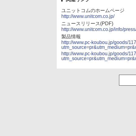
ユニットコムのホームページ
http://www.unitcom.co.jp/
ニュースリリース(PDF)
http://www.unitcom.co.jp/info/pre
製品情報
http://www.pc-koubou.jp/goods/11
utm_source=pr&utm_medium=pr&
http://www.pc-koubou.jp/goods/11
utm_source=pr&utm_medium=pr&