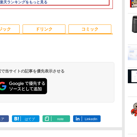
 液
面 DVDドライブ 無線
15LCD(1366x768)】
｜スペック Core i5 第7
ンチ フルHD
楽天ランキングをもっと見る
ート
LAN 新品マウス付き
【千葉】保証期間1ヶ
世代 メモリ 8GB 大容
ア Webカメラ
イブ
Office追加可 中古PC
月【ランクA】
量 HDD 500GB テンキ
LAN Wi-Fi Bl
ノートパソコン 安心保
ー DVDドライブ搭載
Windows11
ソコ
証
CD DVD 再生可｜中古
dynabook G
6
3
3
3
4
4
4
5
5
5
6
6
パソコン 中古ノートパ
期設定済 す
ジック
ドリンク
コミック
ソコン 中古PC オフィ
90日保証 送
ス搭載
【P10倍】&【
X
ク
ン
【エントリーでポイン
【楽天1位!1,600円OFF
【いたわりセット付
【ポイント10倍】美品
＼メーカー5年保証／
コミック版はだしのゲ
【正規永久版Office付
液晶モニター 23.8型
魔王城の料理番 〜コワ
アイ・オー・
MAZZEL 1st
Windows 11
 検索で当サイトの記事を優先表示させる
で】
ト100％還元のチャン
クーポン 8/4 20:00-
き】1年をおいしくすこ
HP 400 G6 SF 9世代
【最短即日発送】【新
ン（全10巻セット）
き】ミニpc ゲーミング
Dell ディスプレイ Pro
モテ魔族ばかりだけ
器 LCD-A241
photobook w
晶デ
ス】GMKtec M8 ミニ
8/11 01:59】Xiaomi
やかに過ごす養生手帳
Core i5 9500 メモリ
品】モニター 21.5イン
AMD Ryzen5 7430U ミ
24 純正モニター VESA
ど、ホワイトな職場で
用LCDモニター
ZEAL [ MAZZ
￥308,300
￥8,800
ディ
PC【AMD Ryzen 5
Monitor A24i 2026 デ
2027 （インプレス手帳
8GB 16GB 32GB 新品
チモニター ディスプレ
ニpc 新版小型ゲーミン
対応 リフレッシュレー
す〜 6巻 【電子書
フルHD ワイ
￥78,248
￥12,580
￥3,080
￥36,740
￥12,800
￥79,980
￥13,999
￥792
￥14,430
￥4,950
線
ー
PRO 6650H 16GB
ィスプレイ 1080P 23.8
2027） [ 久保奈穂実 ]
M.2SSD256GB 512GB
イ PCモニター ASUS
グpc 最大4.3GHz
ト 100Hz HDMI
籍】[ ワイエム系 ]
ADSパネル採
.
Anker Soundcore
On My Road
by Amazon 天然水
ONE PIECE モノクロ
【2026年アップグレ
On My Road
by Amazon 炭酸水
HUNTER×HUNTER
Xiaomi シャオミ
BUGS LIFE
コカ・コーラ やかんの
スーパーの裏でヤニ吸
中
フ
512GB】4.5GHz 6コア
インチ 144Hzリフレッ
office付き デスクトッ
液晶ディスプレイ
6C12T DDR4 16GB
DisplayPort VGA モニ
ク【5年保証
Liberty 5 ミッドナイ
(Stadium ver.)
ラベルレス 2L×9本
版 115 (ジャンプコミ
ード版】AOKIMI ワ
(Stadium ver.)
ラベルレス 500ml
モノクロ版 39 (ジャ
REDMI Buds 8 Lite ワ
麦茶 from 爽健美茶 ラ
うふたり 9巻 (デジタル
12スレッド OCuLink
シュレート sRGB99%
プパソコン 中古パソコ
VP229HFZ 22型
512GB SSD ミニpc
ター 液晶 液晶モニタ
￥250
トブラック
ックスDIGITAL)
イヤレスイヤホン
×24本 強炭酸水 ペッ
ンプコミックス
イヤレスイヤホン
ベルレス
版ビッグガンガンコミ
チ
Windows11 Pro
1670万色 300nits ΔE＜
ン PC Windows11 pro
1920×1080 応答速度
mini pc 4K@60Hz 3画
ー 液晶ディスプレイ
￥250
￥1,117
￥250
水
bluetooth イヤホン
トボトル 500ミリリ
DIGITAL)
Bluetooth 5.4 ノイズ
650mlPET×24本
ックス)
ル
LPDDR5 6400MT/s
1 低ブルーライト 大画
Win11 3画面 PC 800
1ms リフレッシュレー
面同時出力 小型pc 静音
フルHD IPS デル
￥14,990
￥594
￥2,599
￥1,625
￥572
￥3,480
￥2,009
￥810
V12 小型軽量 ブルー
ットル (Smart
キャンセリング ANC
パネ
16T増設 3画面
面 TÜV認証 目にやさし
600 G5 G4 モニタ セッ
ト100Hz IPSパネル 液
高速 WiFi 6 BT5.2
E2425HM 23.8インチ
トゥースHi-Fi 最大
Basic)
36時間再生
ェア
はてブ
note
LinkedIn
ノン
2.5GbpsLAN
い 調整可能なスタンド
ト オフィス 2024 搭載
晶モニター 5年保証付
USB3.2×6/HDMI2.0/Type-
パソコンモニター 新品
36時間再生 ぶるーと
Bluetooth5.2 WiFi
VESA
選択可 8世代 10世代
き 動画閲覧 仕事 在宅
C Win11Pro
ゅーす コードレス
HDMI 省エネ ゲーミン
DELL 1311a
楽天ランキング4冠
ENCノイズキャンセ
グpc みにpc minipc