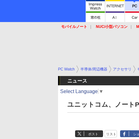
モバイルノート
NUC/小型パソコン
M
SSD
キーボード
マウス
PC Watch
半導体/周辺機器
アクセサリ
ニュース
Select Language
▼
ユニットコム、ノート
ポスト
リスト
シ