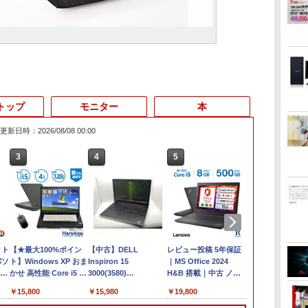
トップ
モニター
本
更新日時：2026/08/08 00:00
3
4
5
6
クト
【★最大100%ポイン
【中古】DELL
レビュー投稿 5年保証
【マラソンセ
パソ
ト】Windows XP おま
Inspiron 15
｜MS Office 2024
中ポイント5
お気
かせ 高性能 Core i5 高
3000(3580)
H&B 搭載｜中古 ノー
ートパソコン 
速 SSD128GB メモリ
【Celeron4205U 4G
トパソコン
Core i5 メモ
￥15,800
￥15,980
￥19,800
￥29,980
モ
4GB 15.6インチ 大画
1T(HDD) WiFi
Windows11 Office付
M.2 SSD256G