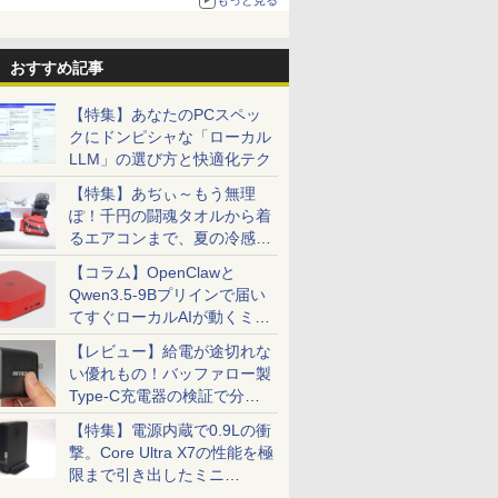
る。復活記念で2026年末まで500円
おすすめ記事
【特集】あなたのPCスペッ
クにドンピシャな「ローカル
LLM」の選び方と快適化テク
【特集】あぢぃ～もう無理
ぽ！千円の闘魂タオルから着
るエアコンまで、夏の冷感グ
ッズ一挙紹介
【コラム】OpenClawと
Qwen3.5-9Bプリインで届い
てすぐローカルAIが動くミニ
PC「SER9 Pro」
【レビュー】給電が途切れな
い優れもの！バッファロー製
Type-C充電器の検証で分か
ったこと
【特集】電源内蔵で0.9Lの衝
撃。Core Ultra X7の性能を極
限まで引き出したミニ
PC「GPD BOX」