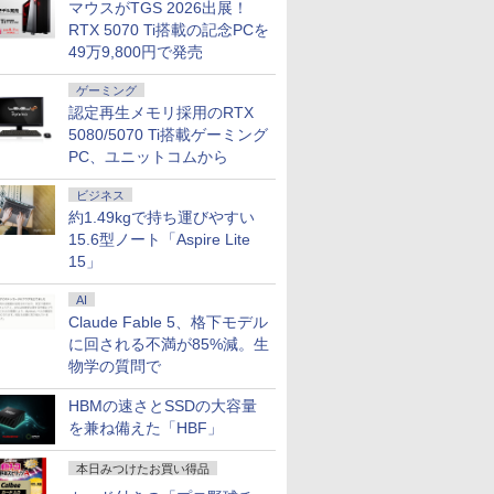
マウスがTGS 2026出展！
RTX 5070 Ti搭載の記念PCを
49万9,800円で発売
ゲーミング
認定再生メモリ採用のRTX
5080/5070 Ti搭載ゲーミング
PC、ユニットコムから
ビジネス
約1.49kgで持ち運びやすい
15.6型ノート「Aspire Lite
7
8
9
10
15」
AI
Claude Fable 5、格下モデル
に回される不満が85%減。生
物学の質問で
ール期間
【楽天1位常連】【新
【大特価】中古
中古ノートパソコン
【全品最大2
HBMの速さとSSDの大容量
倍】中古ノ
品】 2026年最新モデル
Panasonic Let's note
Lenovo ThinkPad T14
クーポン】
を兼ね備えた「HBF」
第11世代
ノートパソコン パソコ
CF-LV1 CF-
第10世代 Core i5
ラ内蔵】 Pa
リ16GB
ン JIS 日本語キーボー
LV1UDLAS Core i5
Windows11 Pro
Let's not
￥33,680
￥34,800
￥34,980
￥34,999
本日みつけたお買い得品
B 13.3イ
ド 第14世代CPU搭載
1145G7 第11世代CPU
Office 2024付き メモ
線マウス 