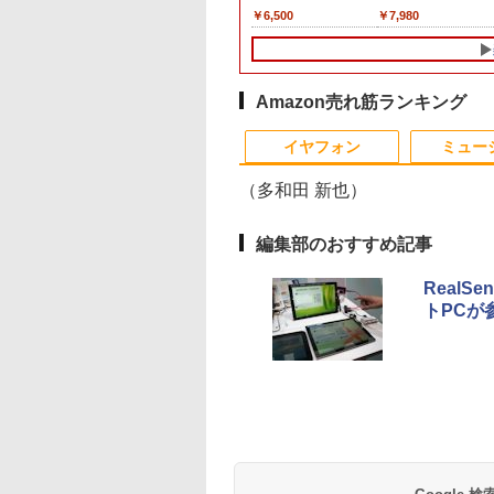
6インチ SSD128GB
稼働8C/16T 最大
1DB
Dynabook G83 超軽量
プ パソコン ビジネス
イルモニター 15.6イン
Intel 第6世代Core i3 初
ップ | 一年保証 | 第8世
ルカムボード カフェ
[ESPRIMO D588/T(i5
フルHD IPSパネル ノ
i5 1145G7 第11世代
,800
,800
,370
￥27,600
￥153,425
￥13,999
￥10,800
￥18,000
￥6,500
￥21,280
￥7,980
￥19,800
8GB Core i3 第
GHz Win11Pro
約779g メモリ最大
第14世代 corei7
チ FHD IPS 薄型軽量
心者向け メモリ4GB
代 | Core i5 8500
店頭ディスプレイ マー
8500 8GB SSD500G
ングレア BenQ
CPU メモリ8GB
 Microsoft
GB+512GB ミニパ
16GB 新品SSD1TB
Windows11 10 SSD
1080P 高画質 プラグア
SSD128GB 15.6インチ
3.0(〜最大4.1)GHz |
カー付属 強化ガラス
Win10Pro64)]
GW2480 HDMI
SSD240GB 15イン
ice付き
 USB3.2×6
13.3インチ HDMI搭載
1TB メモリ 32GB 1年
ンドプレイ 調整可能ス
HD テンキー付き ノー
MEM:8GB |
光る パネル看板 メニ
DisplayPort VGA 
HD Windows11Hom
dows11 Lenovo
e-C/HDMI/DP 3画
WEBカメラ5GWIFI
保証 安い 激安 ゲーム
タンド搭載 USB-C PD
トPC 日本語キーボー
SSD:512GB(新品) |
ュー 案内板(1年保証
ーカー内蔵 ケーブル
DVD 1年保証 レビュ
nkpad L580 中古ノ
 Wi-Fi 産業機器
Bluetooth内蔵 中古パ
ゲーミングパソコン ゲ
対応 ミニHDMI ノート
ド コスパ
DVD-ROM | 無線LAN:
付)
き 動作確認済み 30日
特典：WPS Office 
Amazon売れ筋ランキング
パソコン PC パソ
 仕事 エッジ AI
ソコン
ーミングPC 高スペッ
PC スマホ ゲーム機対
あり | Win11Pro64bit
保証 送料無料
ンク パソコン ノー
10
1
2
 中古ノートPC 中
MicrosoftOffice2024
ク 動画視聴 おしゃれ
応 ブラック Ingnok
ソコン エヌイーシー
イヤフォン
ミュー
C SSD1TB メモリ
可 Windows11 送料無
本体のみ
yn02d
古パソコン
GB 中古パソコン レ
料 持ち運び便利
（多和田 新也）
編集部のおすすめ記事
とケロのデイブッ
永瀬廉 プレミアム
はじめての世界名作え
漫画 いしぶみ 原
Real
am and Kero
BOX【初回限定版】
ほん あかいえほんの
が落ちてくるとき、
トPCが
 Book [ 島田ゆか ]
（仮） [ 永瀬廉 ]
おうち（1～40巻）
くらは空を見ていた
（0） [ 中脇 初枝 ]
（一般書 511） [ 
950
￥8,800
￥26,400
￥1,650
テレビ放送編『いし
Anker Soundcore
BRUCE WAYNE feat.
【Amazon.co.jp限
薬屋のひとりごと 17
Anker Soundcore
BRUCE WAYNE feat
by Amazon 天然水
異世界居酒屋「の
み』 ]
P40i ブラック
Flo Milli, ATL Jacob
定】 い・ろ・は・す
巻 (デジタル版ビッグ
P31i ブラック
Flo Milli, ATL Jacob
ラベルレス 500ml
ぶ」(22) (角川コミッ
[Explicit]
2L PET ラベルレス
ガンガンコミックス)
[Explicit]
×24本 富士山の天然
クス・エース)
￥7,990
￥5,990
×8本
水 バナジウム含有 
￥250
￥1,112
￥770
￥250
￥1,380
￥832
ミネラルウォーター
ペットボトル 静岡県
産 500ミリリットル