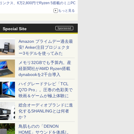
リンクス、6万2,800円でRyzen 5搭載のミニPC
もっと見る
Special Site
Amazon プライムデー過去最
安! Anker注目プロジェクタ
ー3モデルを使ってみた
メモリ32GBでも予算内。産
経新聞社がAMD Ryzen搭載
dynabookを2千台導入
ハイグレードテレビ「TCL
Q7D Pro」。圧巻の色彩美で
映画＆ゲームが極上体験に
総合オーディオブランドに進
化するSHANLINGとは何者
か？
鳥肌ものの「DENON
HOME」サウンドを体感し