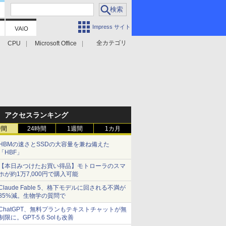
Impress サイト
全カテゴリ
CPU
Microsoft Office
アクセスランキング
時間
24時間
1週間
1カ月
HBMの速さとSSDの大容量を兼ね備えた
「HBF」
【本日みつけたお買い得品】モトローラのスマ
ホが約1万7,000円で購入可能
Claude Fable 5、格下モデルに回される不満が
85%減。生物学の質問で
ChatGPT、無料プランもテキストチャットが無
制限に。GPT-5.6 Solも改善