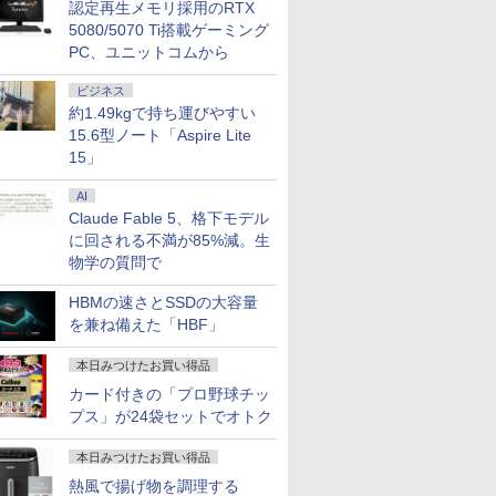
｜Core
 7640HS
322pe
ソコン｜中古ノートパ
3.1Hz mini pc
IPSパネル 非光沢 タッ
コン Windows11
ACEMAGIC ミニpc
パネル 非光沢 タッチ
15.6インチ SSD128GB
安定稼働8C/16T 最大
A241DB
Dynaboo
プ パソコ
イルモニター
認定再生メモリ採用のRTX
￥29,800
￥29,900
￥11,999
￥29,800
￥89,800
￥11,999
￥21,800
￥52,800
￥12,370
￥27,600
￥153,425
￥13,999
｜中古ノー
ッド
FHDモニタ
ソコン Windows11
Windows11 Pro
チ式/非タッチ式選択可
Office付｜テンキー
AMD R5
式/非タッチ式選択可能
メモリ8GB Core i3 第
4.3GHz Win11Pro
約779g 
第14世代 co
チ FHD I
5080/5070 Ti搭載ゲーミング
DDR5
5型 角度調整
office付き｜CPU第8世
12GB+256GB SSD
能 Type-C対応 HDMI
DVD 搭載｜Core i5 第7
7430U【16GB
Type-C対応 HDMI
8世代 Microsoft
16GB+512GB ミニパ
16GB 新品
Windows1
1080P 
PC、ユニットコムから
office付き
8GB
 液晶
代｜メモリ8GB
(4TB拡大可能) 4K 静音
デュアルモニター サブ
世代 メモリ 8GB SSD
LPDDR4 512GB SSD
VESA対応 モニター 持
Office付き
ソコン USB3.2×6
13.3インチ
1TB メモリ
ンドプレイ
パソコン
 PCIe3.0
S5
SSD128GB｜
高速熱放散 小型超軽量
モニター 3年保証 ミニ
256GB｜店長厳選
M.2 】 Windows11Pro
ち運び サブディスプレ
Windows11 Lenovo
Type-C/HDMI/DP 3画
WEBカメラ
保証 安い 
タンド搭載 
ビジネス
ー付き｜ノ
SD1TB/最大
保証 転送不
Microsoft office2019
ミニパソコン豊富なイ
PC対応 テレワーク 在
Lenovo ThinkPad
対応 最大4.3GHz mini
イ デュアルモニター テ
Thinkpad L580 中古ノ
面4K Wi-Fi 産業機器
Bluetoo
ゲーミング
対応 ミニH
約1.49kgで持ち運びやすい
2F1UT）
搭載｜タブレット型パ
ンターフェース
宅勤務 EVICIV
15.6型 Bluetooth Wi-
pc WiFi6 SSD容量拡大
レワーク ミニPC対応
ートパソコン PC パソ
医療 仕事 エッジ AI
ソコン
ーミングP
PC スマホ
15.6型ノート「Aspire Lite
7
8
9
10
ffice付き
 2.5Gbps
ソコン｜Webカメラ搭
USB3.2/HDMI 2.0×2 高
Fi 無線｜中古 パソコン
可能 小型pc 4K@60Hz
EVICIV
コン 中古ノートPC 中
Microsoft
ク 動画視
応 ブラック 
コン
 静音 mini
載｜2in1｜ノートパソ
速2.4G/5GWi-Fi BT4.2
15」
中古PC Word Excel
静音 高速熱放散 ミニパ
古PC SSD1TB メモリ
可 Windo
本体のみ
yn02d
 第8世代
1 Pro 4K
コン｜中古パソコン｜
省電力 小型パソコン
ソコン 6C12T BT5.2
16GB 中古パソコン レ
料 持ち運
ltra
パソコン
ノボ
AI
Claude Fable 5、格下モデル
に回される不満が85%減。生
物学の質問で
語がもの
［小説］ 波うららか
小学1年 もっと文章読
バムとケロのデイブッ
永瀬廉 プ
HBMの速さとSSDの大容量
分 ネイ
に、めおと日和 [ 百
解 （毎日のドリル） [
ク Bam and Kero
BOX【初
を兼ね備えた「HBF」
写し [
瀬 しのぶ ]
学研プラス ]
Day Book [ 島田ゆか ]
（仮） [ 永
ゼイ ]
￥2,420
￥748
￥4,950
￥8,800
本日みつけたお買い得品
カード付きの「プロ野球チッ
プス」が24袋セットでオトク
本日みつけたお買い得品
熱風で揚げ物を調理する