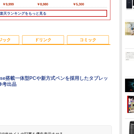
-
H&B】HP デスクトップ
ルHD ノングレア 非光
性能第7世代Core i5-
型 1920*1080 FHD ポー
超高性能 第10世代
R2544初登場
Core i3 1005G1 第10
コン 新品 Office付き
1920×1080 （フル
最大180日保証
AMD Ryzen 5
Series 3 Pro 
￥49,800
￥9,999
￥16,500
￥8,980
￥25,990
￥33,800
￥39,800
￥46,980
￥5,300
￥19,800
￥91,999
￥11,280
B
PC＋24型モニターセッ
沢 ブルーライトカット
7300U カメラ内蔵 メモ
タブルモニター IPS液晶
Core i5-10210u/ 8GB/
8GB+256GB 4TB拡張
世代CPU メモリ12GB
インテル Core i3-
HD） 16:9 IPSパネル
i3 第8世代
6コア12スレ
21.45インチ
チ
ト/第8世代 Core i7/メモ
HDMI VGA スピーカー
リ最大16GB SSD1TB
パネル 薄型 軽量 持ち運
爆速256GB-SSD/ カメ
可 mini pc
SSD480GB 15インチ
2350M~i5-13500H i7-
LEDバックライト付 非
トパソコン
MAX5.0GHz 
ー IPS 21.
楽天ランキングをもっと見る
スピ
e
リ:8GB/16GB/32GB/SSD:256GB/512GB/1TB/DVD/USB
内蔵 ヘッドホン端子
薄い軽い FHD液晶
び 壁掛けに対応
ラ/ 無線Wi-Fi6/ Office
Windows11 Pro 動作
フルHD Windows11
10870H Windows11
光沢 ノングレア 液晶
Windows11 
32GB/最大12
VESA 100Hz
付
ー
3.0/Wifi/無線キーボード
VESA対応 テレワーク
type-C WIFI
Switch/PS3/PS4/PS5/Xbox
付き/ Win11【中古ノー
より高速 4K×3画面出
Home WEBカメラ 無
SSD 256GB~1TB メモ
ディスプレイ ディスプ
｜中古ノート
Radeon 760M
HDMI VGA P
Bラ
&マウス/USBメモ
在宅勤務 法人向け オ
Bluetooth 中古ノート
One/PC/スマ
トパソコン 中古パソコ
力 ミニパソコン
線LAN テンキー 1年保
リ 8~16GB デスクトッ
レイポート VGA【中
15.6 テンキ
M.2 2280 S
Switch 3年
トパ
リ/Windows11/中古 パ
フィス TERRA 2441W
パソコン Office付き
ホ/USBType-C/標準
ン 中古PC】税込送料
HDMI2.0+DP1.4 静音性
証 レビュー特典：WPS
プPC office2021 安い
古】
ートパソコン
2×8TB USB4
可 (型番：AK
3
4
5
6
 中
ソコン/ ディスプレイ
5GWIFI Bluetooth最新
HDMI対応【選べる種
無料 あす楽対応 即日
小型pc 豊富な端子
Office Bランク パソコ
激安 ゲーム 高スペッ
Microsoft O
Bluetooth5.2
ジック
ドリンク
コミック
MicrosoftOffice2024
類】タッチ/ケース付
発送（Windows10も
Type-C USB3.2 有線
ン ノートパソコン デ
ク 026
｜ノートパソ
LAN*2 VESA
可 Windows11
き/4Kタイプ
対応可能/ Win10）
LAN WIFI5/BT4.2 省電
ル 中古パソコン
Windows11
pc Windows1
力 オフィス/学習向け
3画面出力 M6 U
P2
爆
日本創世史
JAFルートマップ全日
ちいかわカレンダー
100日後に英
Sense搭載一体型PCや新方式ペンを採用したタブレッ
ぼ
本2026拡大版 [ JAFメ
2027 [ ナガノ ]
になる1日10
参考出品
￥2,728
ディアワークス ]
ティブ英語書き
￥1,980
広島
ブレット・リン
￥6,600
￥1,980
ぶ
.
Anker Soundcore
On My Road
by Amazon 天然水
ONE PIECE モノクロ
【2026年アップグレ
On My Road
by Amazon 炭酸水
HUNTER×HUNTER
Xiaomi シャオミ
BUGS LIFE
コカ・コーラ やかんの
スーパーの裏でヤニ吸
Liberty 5 ミッドナイ
(Stadium ver.)
ラベルレス 2L×9本
版 115 (ジャンプコミ
ード版】AOKIMI ワ
(Stadium ver.)
ラベルレス 500ml
モノクロ版 39 (ジャ
REDMI Buds 8 Lite ワ
麦茶 from 爽健美茶 ラ
うふたり 9巻 (デジタル
￥250
トブラック
ックスDIGITAL)
イヤレスイヤホン
×24本 強炭酸水 ペッ
ンプコミックス
イヤレスイヤホン
ベルレス
版ビッグガンガンコミ
￥250
￥1,117
￥250
水
bluetooth イヤホン
トボトル 500ミリリ
DIGITAL)
Bluetooth 5.4 ノイズ
650mlPET×24本
ックス)
￥14,990
￥594
￥1,964
￥1,625
￥572
￥3,480
￥2,009
￥810
V12 小型軽量 ブルー
ットル (Smart
キャンセリング ANC
トゥースHi-Fi 最大
Basic)
36時間再生
36時間再生 ぶるーと