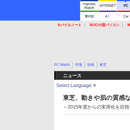
モバイルノート
NUC/小型パソコン
M
SSD
キーボード
マウス
PC Watch
市場
技術
東芝
ニュース
Select Language
▼
東芝、動きや肌の質感
～2015年度からの実用化を目指