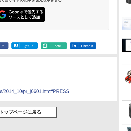
 検索で当サイトの記事を優先表示させる
ゅーす コードレス
ENCノイズキャンセ
リング 自動ペアリン
グ Type-C充電 マイ
ク付き 防水 タッチ式
音量調整 スポーツ/通
勤/通学/WEB会議(ホ
ワイト)
ェア
はてブ
note
LinkedIn
ress/2014_10/pr_j0601.htm#PRESS
トップページに戻る