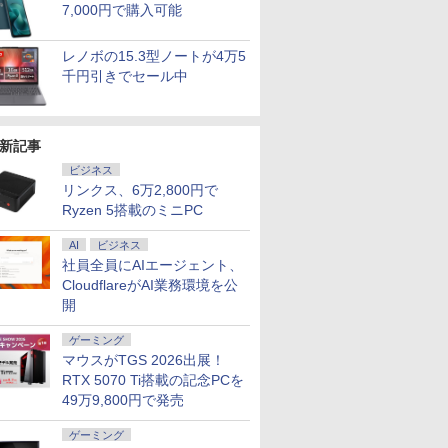
7,000円で購入可能
レノボの15.3型ノートが4万5
千円引きでセール中
新記事
ビジネス
リンクス、6万2,800円で
Ryzen 5搭載のミニPC
AI
ビジネス
社員全員にAIエージェント、
7
7
7
8
8
8
9
9
9
10
10
10
CloudflareがAI業務環境を公
開
ゲーミング
マウスがTGS 2026出展！
RTX 5070 Ti搭載の記念PCを
49万9,800円で発売
OFF｜新生
でポイン
カー直
超得2,000円OFF&P2倍
NiPoGi ミニpc Intel
【選べるタッチ式 14イ
レビュー投稿 5年保証
【正規永久版office付
【タッチ式選べる 携帯
【1500円OFFクーポ
NIPOGI ミニPC AMD
アイ・オー・データ機
本日10倍
【マラソン
楽天1位★
特典付き｜
のチャン
】モニタ
｜Surface Go2｜超軽
N5030 【2026新モデ
ンチ】モバイルモニタ
｜MS Office 2024 H&B
き】【期間限定
式】モバイルモニター
ン】【テンキー&Wi-
Ryzen 組込み V2748
器 ワイド液晶ディスプ
世代Core i
内組立の 
定P2倍【
第8世代｜
 ミニPC
D HP
量タブレットノートパ
ル・業界超ミニ】 最大
ー 14インチ フルHD
ゲーミング
搭載｜中古ノートパソ
10％OFF】OEM Key
14インチ フルHD IPS
Fi】ノートパソコン
mini pc 高性能 長期
レイ 23.8型/LCD-
ートパソコ
トップPC
で実質10,