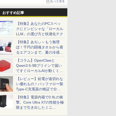
もっと見る
おすすめ記事
【特集】あなたのPCスペッ
クにドンピシャな「ローカル
LLM」の選び方と快適化テク
【特集】あぢぃ～もう無理
ぽ！千円の闘魂タオルから着
るエアコンまで、夏の冷感グ
ッズ一挙紹介
【コラム】OpenClawと
Qwen3.5-9Bプリインで届い
てすぐローカルAIが動くミニ
PC「SER9 Pro」
【レビュー】給電が途切れな
い優れもの！バッファロー製
Type-C充電器の検証で分か
ったこと
【特集】電源内蔵で0.9Lの衝
撃。Core Ultra X7の性能を極
限まで引き出したミニ
PC「GPD BOX」