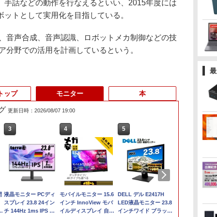
手話などの動作を行なえるといい、2015年度には
ボットとして実用化を目指している。
ー、音声合成、音声認識、ロボットメカ制御などの技
ケア分野での活用を計画しているという。
最
トップ
モニター
本
グ
更新日時：2026/08/07 19:00
3
3
3
4
4
4
5
5
5
6
6
6
間
【★最大100%ポイン
液晶モニター PCディ
ノートパソコン14イン
モバイルモニター 15.6
中古美品 15.6インチ
「3500U/4300Uより速
【マラソン限定
★office搭載＼2年保証
DELL デル E2417H
超得1,000円
【エントリー
【公式・メー
ト】【新生活応援・
スプレイ 23.8 24イン
チ 極軽量約965g 富士
インチ InnoView モバ
Fujitsu LIFEBOOK
い」 NiPoGi ミニpc
30%OFF】中古 DELL
／ minipc ミニPC デス
LED液晶モニター 23.8
活応援 豪華
ト100％還元
販・送料無料
re
2026】【Office 2019
チ 144Hz 1ms IPS フ
通 LIFEBOOK U748 高
イルディスプレイ 自立
A5510/D / Windows11/
Ryzen Embedded
Inspiron 3501 P90F
クトップパソコン パソ
インチワイド ブラック
最新OS対応 
ス】GMKtec
ー 新品 フルH