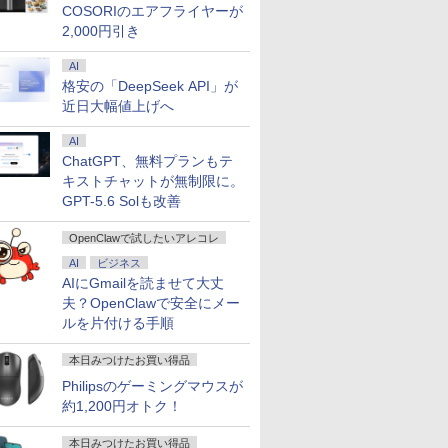
COSORIのエアフライヤーが
2,000円引き
AI
格安の「DeepSeek API」が
近日大幅値上げへ
AI
ChatGPT、無料プランもテ
キストチャットが無制限に。
GPT-5.6 Solも改善
OpenClawで試したいアレコレ
AI
ビジネス
AIにGmailを読ませて大丈
夫？OpenClawで安全にメー
ルを片付ける手順
本日みつけたお買い得品
Philipsのゲーミングマウスが
約1,200円オトク！
本日みつけたお買い得品