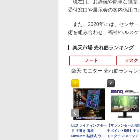
現在は、お辞儀や簡単な挨拶、
受付窓口や展示会の案内係用ロ
また、2020年には、センサ
術を組み合わせ、福祉/ヘルス
楽天市場 売れ筋ランキング
ノート
デスク
楽天 モニター 売れ筋ランキン
10
10
10
1
1
1
2
2
2
500円OFFクーポ
OGI ミニPC AMD
・オー・データ機
本日10倍！高性能第10
【マラソン値引中！国
楽天1位★マラソン限
【即納】中古ノートパ
中古パソコン | NEC |
LED ライティングボー
富士通 ★中古パソコ
【マラソンセール期
【大特価】中古 NEC
【テンキー&Wi-
en 組込み V2748
ワイド液晶ディスプ
世代Core i7-10610Uノ
内組立の 新品】デスク
定P2倍【クーポン利用
ソコン windows11
Mate MKM30B-4 |
ド 手書き 看板
ン・Aランク
中ポイント5倍】中古
VersaPro VKM44X-A
】ノートパソコン
ni pc 高性能 長期
23.8型/LCD-
ートパソコン 中古
トップPC デスクトッ
で実質10,999円】モバ
office付き 東芝 PB55
Windows11 | デスクト
60x80cm 結婚式 ウェ
★FMVD38001
モニター 23.8インチ
PC-VKM44XZGA Co