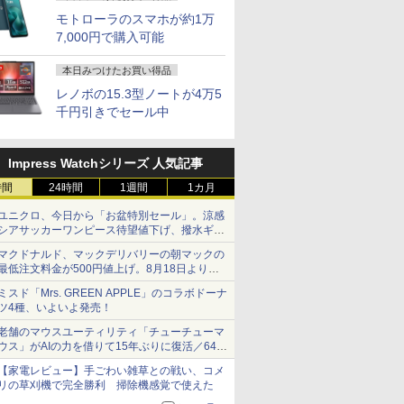
モトローラのスマホが約1万
7,000円で購入可能
本日みつけたお買い得品
レノボの15.3型ノートが4万5
千円引きでセール中
Impress Watchシリーズ 人気記事
時間
24時間
1週間
1カ月
ユニクロ、今日から「お盆特別セール」。涼感
シアサッカーワンピース待望値下げ、撥水ギア
ショーツは1990円に
マクドナルド、マックデリバリーの朝マックの
最低注文料金が500円値上げ。8月18日より
1,500円から受付
ミスド「Mrs. GREEN APPLE」のコラボドーナ
ツ4種、いよいよ発売！
老舗のマウスユーティリティ「チューチューマ
ウス」がAIの力を借りて15年ぶりに復活／64bit
化、Windows 10/11、「Chrome」も走り回
【家電レビュー】手ごわい雑草との戦い、コメ
る。復活記念で2026年末まで500円
リの草刈機で完全勝利 掃除機感覚で使えた