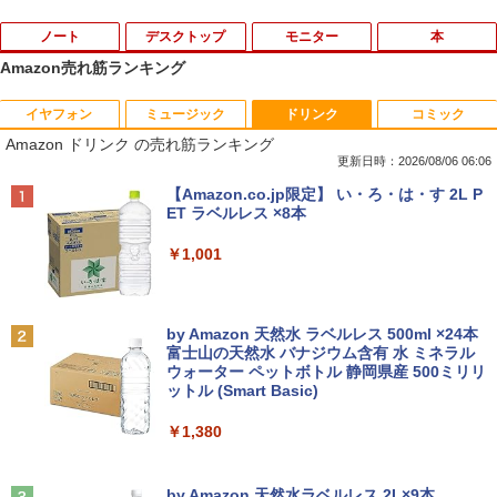
ノート
デスクトップ
モニター
本
Amazon売れ筋ランキング
イヤフォン
ミュージック
ドリンク
コミック
2025福袋 数量限定 ノートパソコン 富士
【今だけ】全品ポイント10倍 お買い物マ
8K DisplayPort ケーブル 1.4規格240Hz
おいしい！イラストレッスン クレパス
1
1
1
1
Amazon ドリンク の売れ筋ランキング
通 NEC DELL 等Core i5 超高速新品SSD
ラソン★8/4～8/11★中古パソコン デス
対応 ディスプレイポート ケーブル dpケ
で描きました [ momo ]
256GB メモリ8GB WIFI Bluetooth 15.6
クトップPC EPSON Endeavor ST190E
ーブル HDR対応 8K@60HZ/4K@144Hz/
更新日時：2026/08/06 06:06
インチ大画面 中古パソコン アウトレット
Core i3 8100T メモリ8GB / 16GB 中古S
2K@240Hz 32.4Gbps ハイスピード DP
￥1,518
Anker Soundcore P40i オフホワイト
BRUCE WAYNE feat. Flo Milli, ATL Jacob
【Amazon.co.jp限定】 い・ろ・は・す 2L P
Polaris Office付き Win10/Win11選べる!
SD128GB / 256GB Windows11 Pro 64b
ケーブル ナイロン編み PC テレビ PS5 P
[Explicit]
ET ラベルレス ×8本
送料無料 中古ノートパソコン 期限限定
it【送料無料】【1年保証】
S4 PS3 対応
￥5,990
初心者安心保証 初期設定済 返品OK
￥250
￥1,001
￥22,800
￥1,000
￥15,000
[新品]カードキャプターさくら (1-12巻
2
全巻) 全巻セット
Anker Soundcore P31i ブラック
BRUCE WAYNE feat. Flo Milli, ATL Jacob
by Amazon 天然水 ラベルレス 500ml ×24本
中古パソコン | HP | ProOne 600 G4 All-i
Yoothi 互換品 液晶 14.0インチ Dell Lati
￥8,580
2
2
[Explicit]
富士山の天然水 バナジウム含有 水 ミネラル
【マラソンセール期間中ポイント5倍】中
n-One | Windows11 | 一体型 | 一年保証
tude 14 3410 P129G P129G001 P129G
2
ウォーター ペットボトル 静岡県産 500ミリリ
￥4,990
古ノートパソコン 第11世代 Core i5 メモ
| 第8世代 | Core i5 8500T 2.1(～最大3.5)
002 タッチ非搭載 対応 FullHD 1920x10
ットル (Smart Basic)
￥250
リ16GB M.2 SSD256GB 13.3インチ フ
GHz | MEM:8GB | SSD:256GB(新品) | D
80 IPS LED LCD 液晶ディスプレイ 修理
ルHD ノングレア Webカメラ 無線LAN
VD-ROM | 無線LAN:なし | Webカメラ内
交換用液晶パネル
￥1,380
Wi-Fi Bluetooth Windows11 東芝 dyna
蔵 | フルHD | Win11Pro64Bit | ACアダプ
公式テキスト 年金アドバイザー3級 2
3
book G83/HS 初期設定済 すぐ使える 90
ター付属
￥9,800
026年度受験用 [ 経済法令研究会 ]
日保証 送料無料
Anker Soundcore Liberty 5 ミッドナイトブ
On My Road (Stadium ver.)
ラック
by Amazon 天然水ラベルレス 2L×9本
￥23,980