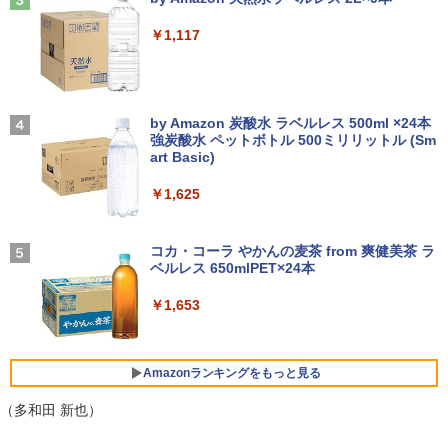
￥2,530
￥29,980
￥250
￥14,990
￥1,117
【お買い物マラソ開催中！P最大31.5%還
3
元】【五年保証】24インチゲーミングモ
【正規永久版Office付き】ミニpc 【Intel
ニター 200Hz 1ms応答 FHD 非光沢 Fast
3
【新品】【楽天1位！】ノートパソコン
N5095 LPDDR4X 16GB 256GB SSD】m
IPSパネル FreeSync FHD HDR10 DC1-
永瀬廉 プレミアムBOX[本/雑誌] 【初回
3
4
新品第13世代CPU搭載ノートPC Office
ini pc Windows11 Pro 超軽量 4コア/4ス
P380% sRGB110% 角度調整 目に優しい
【2026年アップグレード版】AOKIMI ワイヤ
BUGS LIFE
限定版】(仮) (単行本・ムック) / 永瀬廉
付きノートパソコン 初心者向け Window
レッド 2.9GHz ミニパソコン 静音 M.2 2
VESA対応 HDMI+DP搭載 5年保証 スピー
レスイヤホン bluetooth イヤホン V12 小型
by Amazon 炭酸水 ラベルレス 500ml ×24本
s11 初期設定済 Webカメラ zoom 日本語
242 SATA WIFI6 Bluetooth5.2 4K HDMI
カー内蔵 HDMIケーブル付き MFG24F4
軽量 ブルートゥースHi-Fi 最大36時間再生 ぶ
強炭酸水 ペットボトル 500ミリリットル (Sm
￥250
￥8,800
キーボード 14.1型 Intel Celeron メモリ
2画面出力 デスクトップPC みにpc 省エ
Minifire
るーとゅーす コードレス ENCノイズキャン
art Basic)
8GB SSD1TB(最大) 大容量バッテリービ
ネ オフィス高速起動 省電力 静音設計
セリング 自動ペアリング Type-C充電 マイク
ジネス 大学生 プレゼント 学生向け
付き 防水 タッチ式音量調整 スポーツ/通勤/通
￥13,999
￥1,625
学/WEB会議(ホワイト)
￥49,800
￥29,800
異世界居酒屋「のぶ」(22) 【電子書籍】[
On My Road (Stadium ver.)
5
￥1,964
蝉川 夏哉 ]
コカ・コーラ やかんの麦茶 from 爽健美茶 ラ
アイ・オー・データ機器 LCD-DF241ED
ベルレス 650mlPET×24本
4
￥250
【公式・直販】Copilot＋PC デスクトッ
B-A
￥924
4
本日10倍！高性能第10世代Core i7-1061
プパソコン PC 一体型 Office付き 可能
Xiaomi シャオミ REDMI Buds 8 Lite ワイヤ
4
￥1,653
0Uノートパソコン 中古 Dynabook G83
新品 Lenovo IdeaCentre AIO 24AKP10
レスイヤホン Bluetooth 5.4 ノイズキャンセ
￥18,090
超軽量約779g メモリ最大16GB 新品SSD
KRK 23.8インチ FHD IPS液晶 AMD Ryz
リング ANC 36時間再生
1TB 13.3インチ HDMI搭載 WEBカメラ5
en AI7 AI5 メモリ 16GB SSD 512GB Wi
GWIFI Bluetooth内蔵 中古パソコン Mic
ndows11 Microsoft Office 搭載可 1年
￥2,980
Amazonランキングをもっと見る
rosoftOffice2024可 Windows11 送料無
保証【NortonP】
液晶ディスプレイ アイオーデータ LCD-
5
料 持ち運び便利
DF241ED LCD-DF241EDB-A [「5年保
（多和田 新也）
￥144,980
証」DP搭載23.8型ワイド液晶 ブラック]
￥27,600