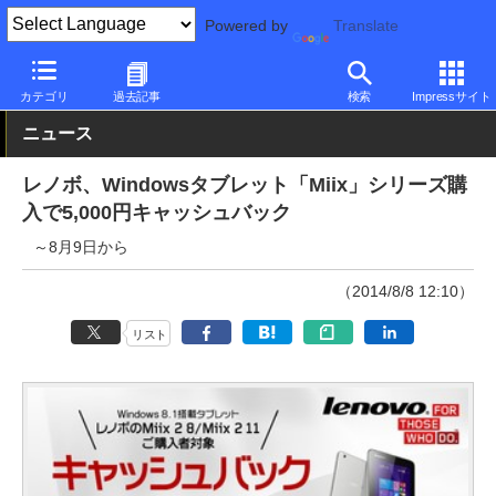
Powered by
Translate
PC Watch
パソコン/タブレット/スマートフォン
タブレット
Wi
カテゴリ
過去記事
検索
Impressサイト
ニュース
レノボ、Windowsタブレット「Miix」シリーズ購
入で5,000円キャッシュバック
～8月9日から
（2014/8/8 12:10）
リスト