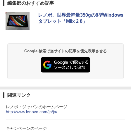
薬屋のひとりごと 17巻 (デジタル版ビッグガ
編集部のおすすめ記事
￥18,090
ンガンコミックス)
【マラソン値引中！RTX5070搭載 国内組
5
レノボ、世界最軽量350gの8型Windows
￥770
本日超得 P5倍｜MS Office 2024 H&B 搭
立 新品】ゲーミングPC RTX5070 Ryzen
5
タブレット「Miix 2 8」
載｜中古 2in1 ノートパソコン Windows
7 5700X メモリ32GB SSD1TB Window
11 Office付き｜HP Elite Dragonfly 2in1
s11 デスクトップPC モンハンワイルズ
｜Core i5 第8世代 8265U メモリ 8GB S
原神 Apex FF14 VALORANT 配信 動画
SD 256GB 13.3型 FHD 1,920×1,080 タ
編集 eスポーツ 1年保証 初心者 ゲーミン
異世界居酒屋「のぶ」(22) (角川コミックス・
ッチパネル WEBカメラ LTE 対応｜中古
グパソコン ゲーム 本体のみ
エース)
パソコン 2-in-1 タブレットPC
Google 検索で当サイトの記事を優先表示させる
￥260,775
￥832
￥49,800
HUNTER×HUNTER モノクロ版 39 (ジャンプ
コミックスDIGITAL)
￥572
関連リンク
レノボ・ジャパンのホームページ
http://www.lenovo.com/jp/ja/
スーパーの裏でヤニ吸うふたり 9巻 (デジタル
版ビッグガンガンコミックス)
￥810
キャンペーンのページ