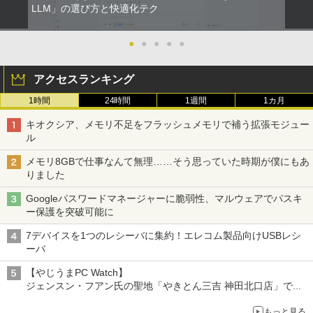
LLM」の選び方と快適化テク
●
●
●
●
●
アクセスランキング
1時間
24時間
1週間
1カ月
キオクシア、メモリ不足をフラッシュメモリで補う拡張モジュー
ル
メモリ8GBで仕事なんて無理……そう思っていた時期が僕にもあ
りました
Googleパスワードマネージャーに脆弱性、マルウェアでパスキ
ー保護を突破可能に
7デバイスを1つのレシーバに集約！エレコム製品向けUSBレシ
ーバ
【やじうまPC Watch】
ジェンスン・フアン氏の聖地「やきとん三吉 神田北口店」で
「ご来店記念コース」を娘と堪能
もっと見る
～コース名を変更したのはNVIDIAに怒られたからではない