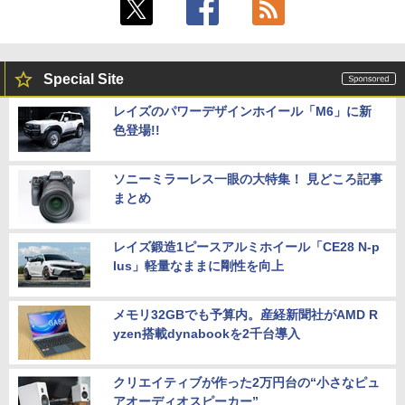
Special Site
レイズのパワーデザインホイール「M6」に新
色登場!!
ソニーミラーレス一眼の大特集！ 見どころ記事
まとめ
レイズ鍛造1ピースアルミホイール「CE28 N-p
lus」軽量なままに剛性を向上
メモリ32GBでも予算内。産経新聞社がAMD R
yzen搭載dynabookを2千台導入
クリエイティブが作った2万円台の“小さなピュ
アオーディオスピーカー”