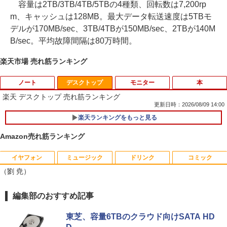
容量は2TB/3TB/4TB/5TBの4種類、回転数は7,200rp
m、キャッシュは128MB。最大データ転送速度は5TBモ
デルが170MB/sec、3TB/4TBが150MB/sec、2TBが140M
B/sec。平均故障間隔は80万時間。
楽天市場 売れ筋ランキング
ノート
デスクトップ
モニター
本
楽天 デスクトップ 売れ筋ランキング
更新日時：2026/08/09 14:00
楽天ランキングをもっと見る
【★最大100%ポイント】【大特価!訳あ
1
り!】富士通 LIFEBOOK A576/第6世代 C
Amazon売れ筋ランキング
ore i3/メモリ:4GB/SSD:128GB/15.6型液
晶/USB 3.0/VGA/HDMI/DVD/Office/中古
パソコン ノートパソコン Windows11 W
イヤフォン
ミュージック
ドリンク
コミック
富士通 Fujitsu 液晶モニター VL-17CST
ちいかわ なんか小さくてかわいいやつ
1
1
indows10
（劉 尭）
17インチ スクエア ホワイト LCD LEDバ
（1） （ワイドKC） [ ナガノ ]
ックライト SXGA 1280×1024 TNパネル
￥8,999
非光沢 ノングレア DVI VESA準拠 ディス
￥1,100
Anker Soundcore P40i オフホワイト
BRUCE WAYNE feat. Flo Milli, ATL Jacob
【Amazon.co.jp限定】 い・ろ・は・す 2L P
薬屋のひとりごと 17巻 (デジタル版ビッグガ
編集部のおすすめ記事
プレイ 【中古】
[Explicit]
ET ラベルレス ×8本
ンガンコミックス)
￥7,990
￥2,750
東芝、容量6TBのクラウド向けSATA HD
￥250
￥1,112
￥770
【マラソンP5倍/10%オフクーポン】中古
2