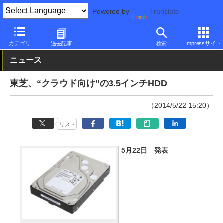
Powered by
Translate
PC Watch
半導体/周辺機器
HDD（ハードディスク）
東芝
カテゴリ
過去記事
検索
Impressサイト
ニュース
東芝、“クラウド向け”の3.5インチHDD
（2014/5/22 15:20）
リスト
5月22日 発表