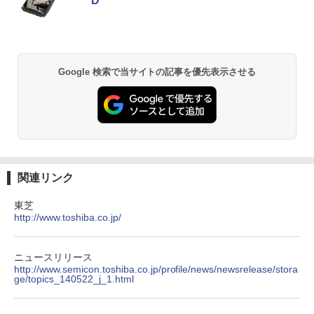
D
ノートパソコン Windows11 Pro Office
羽生結弦（2027年1月始まりカレンダ
2
付き Panasonic Let's note CF-NX3 第4
ー）
世代 Core i5 メモリ8GB 高速SSD256GB
【超特価】厳選大手メーカー 液晶モニタ
2
12.1インチ Bluetoot WEBカメラ Wi-Fi
Anker Soundcore P31i ブラック
BRUCE WAYNE feat. Flo Milli, ATL Jacob
by Amazon 天然水 ラベルレス 500ml ×24本
異世界居酒屋「のぶ」(22) (角川コミックス・
ー シークレット 19インチワイド ノング
￥4,345
HDMI 初期設定済み 送料無料 90日保証
[Explicit]
富士山の天然水 バナジウム含有 水 ミネラル
エース)
レア VGA DELL NEC 等 液晶ディスプレ
ウォーター ペットボトル 静岡県産 500ミリリ
￥5,990
イ【中古】
Google 検索で当サイトの記事を優先表示させる
￥9,800
ットル (Smart Basic)
￥250
￥832
￥3,100
￥1,380
杖と剣のウィストリア（16） （講談社コ
3
ミックス） [ 大森 藤ノ ]
中古パソコン | Lenovo | ThinkPad L57
3
Anker Soundcore Liberty 5 ミッドナイトブ
見知らぬ糸
ONE PIECE モノクロ版 115 (ジャンプコミッ
0 | Windows11 | ノートPC | 一年保証 |
ラック
クスDIGITAL)
by Amazon 天然水ラベルレス 2L×9本
￥594
モバイルモニター 15.6インチ InnoView
3
第7世代 | Core i5 7200U 2.5(～最大3.1)
￥250
モバイルディスプレイ 自立型 1920*1080
GHz | MEM:8GB | HDD:500GB | DVDマ
￥14,990
￥594
￥1,117
FHD ポータブルモニター IPS液晶パネル
ルチ | 無線LAN:あり | テンキー | Win11P
関連リンク
薄型 軽量 持ち運び 壁掛けに対応 Switc
ro64Bit | ACアダプター付属
h/PS3/PS4/PS5/Xbox One/PC/スマホ/U
東芝
SBType-C/標準HDMI対応【選べる種
ちいかわ なんか小さくてかわいいやつ
4
￥9,980
http://www.toshiba.co.jp/
類】タッチ/ケース付き/4Kタイプ
【2026年アップグレード版】AOKIMI ワイヤ
On My Road (Stadium ver.)
HUNTER×HUNTER モノクロ版 39 (ジャンプ
（2） （ワイドKC） [ ナガノ ]
レスイヤホン bluetooth イヤホン V12 小型
コミックスDIGITAL)
by Amazon 炭酸水 ラベルレス 500ml ×24本
軽量 ブルートゥースHi-Fi 最大36時間再生 ぶ
強炭酸水 ペットボトル 500ミリリットル (Sm
￥8,980
￥250
￥1,210
るーとゅーす コードレス ENCノイズキャン
art Basic)
￥572
ニュースリリース
【期間限定 ポイント10倍】Lenovo Idea
4
セリング 自動ペアリング Type-C充電 マイク
http://www.semicon.toshiba.co.jp/profile/news/newsrelease/stora
Pad D330 10.1型 2-in-1 タブレットPC／
付き 防水 タッチ式音量調整 スポーツ/通勤/通
ge/topics_140522_j_1.html
￥1,625
着脱式キーボード（intel 第九世代Celero
学/WEB会議(ホワイト)
アースドリームス 厳選おまかせモニター
4
n N4000/4GB/64GB eMMC/HD IPS液晶
バムとケロのデイブック Bam and Ker
21.5型〜27型ワイド 【HDMI対応 / FULL
On My Road (Stadium ver.)
スーパーの裏でヤニ吸うふたり 9巻 (デジタル
5
Type-C データ/充電可）/microSD対応