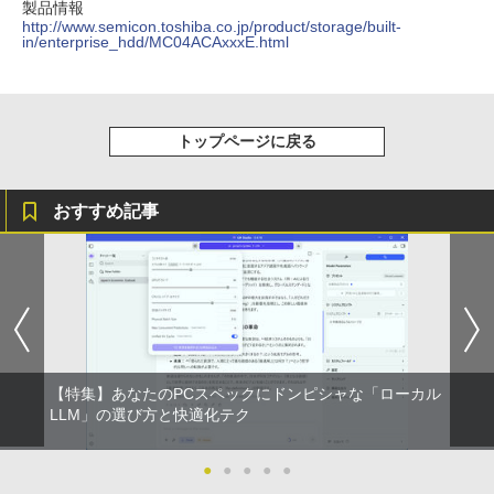
￥1,964
o Day Book [ 島田ゆか ]
HD解像度】 大手メーカー液晶 (Dell/HP/
製品情報
版ビッグガンガンコミックス)
コカ・コーラ やかんの麦茶 from 爽健美茶 ラ
（最大128GB）/Windows 11 Pro／Dolb
NEC等) テレワーク デュアルモニター S
http://www.semicon.toshiba.co.jp/product/storage/built-
ベルレス 650mlPET×24本
￥250
y Audio）【整備済み中古品】
in/enterprise_hdd/MC04ACAxxxE.html
witch PS4 PS5対応 【整備済み中古品】
￥4,950
￥810
Xiaomi シャオミ REDMI Buds 8 Lite ワイヤ
￥2,009
￥13,800
レスイヤホン Bluetooth 5.4 ノイズキャンセ
￥6,470
リング ANC 36時間再生
トップページに戻る
￥3,480
【期間限定破格金額！】新生活 新古品 W
5
＼500円OFFクーポンあり！／ モバイル
5
in11搭載 パソコンノートパソコンoffice
モニター 15.6インチ 1080PフルHD ディ
付き 初心者向けノートPC 初期設定済 1
スプレイ VESA対応 コスパ デュアルモニ
5.6型 インテル高速CPU ランダムで発送
おすすめ記事
ター サブモニター ゲーミングモニター
メモリ4GB～ 高速SSD1TB 最大 フルHD
ポータブルモニター 外付けモニター リモ
Webカメラ zoom 軽量薄型 無線 型番更
ートワーク IPS mini pc ミニPC 多デバ
新で在庫処分
イス対応 ブラック
￥12,980
￥9,480
【特集】あなたのPCスペックにドンピシャな「ローカル
LLM」の選び方と快適化テク
●
●
●
●
●