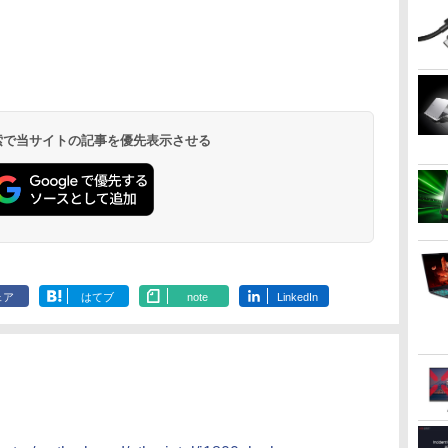
ONE PIECE モノクロ
HUNTER×HUNTER
スーパーの裏でヤニ吸
版 115 (ジャンプコミ
モノクロ版 39 (ジャ
うふたり 9巻 (デジタル
ックスDIGITAL)
ンプコミックス
版ビッグガンガンコミ
DIGITAL)
ックス)
￥594
￥572
￥810
 検索で当サイトの記事を優先表示させる
ェア
はてブ
note
LinkedIn