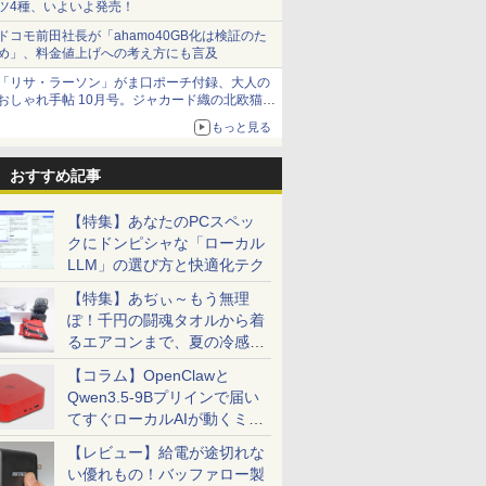
ツ4種、いよいよ発売！
ドコモ前田社長が「ahamo40GB化は検証のた
め」、料金値上げへの考え方にも言及
「リサ・ラーソン」がま口ポーチ付録、大人の
おしゃれ手帖 10月号。ジャカード織の北欧猫デ
ザイン
もっと見る
おすすめ記事
【特集】あなたのPCスペッ
クにドンピシャな「ローカル
LLM」の選び方と快適化テク
【特集】あぢぃ～もう無理
ぽ！千円の闘魂タオルから着
るエアコンまで、夏の冷感グ
ッズ一挙紹介
【コラム】OpenClawと
Qwen3.5-9Bプリインで届い
てすぐローカルAIが動くミニ
PC「SER9 Pro」
【レビュー】給電が途切れな
い優れもの！バッファロー製