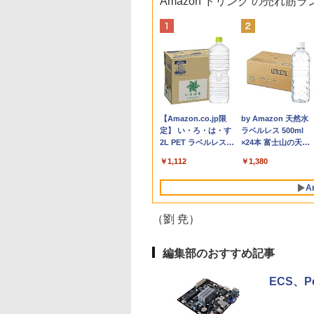
Amazon ドリンク の売れ筋
プロ 23.8 モ
8/19(水)まで】特別モデル Surface
わからないけれど
16インチ モバイル ディスプ
ギルティサークル
価格重視訳あり ノー
ポイント10倍 中古パソ
【P最大31.5%還元！】
Aランクパーティを離
【エントリーでポイ
【エントリーでポイ
異世界ウォーキング
ゲーミングモニ
インチ・ウイルスバスター EP2-31880+ウイル
界に転生していた
レイ モニター 収納ケース付
（21） 【電子書籍】[
トパソコン Office付き
コン デスクトップパソ
Minifire モニター24インチ
脱した俺は、元教え子
ト10倍】 【Dランク
ト100％還元のチャ
（14） 【電子書籍】
ー 24.5インチ
25HSM)
ンダード【3年版】 プラチナ
です（32） 【電子
2.5K 2560×1600 16:10
山本やみー ]
店長おまかせ 東芝 富
コン Windows
IPS 内蔵スピーカーディスプ
たちと迷宮深部を目指
訳あり】中古 ノート
ス】GMKtec ミニpc
あるくひと ]
180Hz 180hz
】[ 内々けやき ]
WQXGA 非光沢IPSパネル
士通 NEC DELL HP等
11【Office付】
レイ100Hz FHD 1080P VGA
す。（13） 【電子書
ソコン Lenovo
G3 Pro Intel Core i3
ーレス 24.5型 
2
￥20,940
￥792
￥7,800
￥24,800
￥10,980
￥792
￥14,800
￥66,248
￥792
￥11,980
100%sRGB広色域 HDR
Celeron 初めてパソコ
【Windows 11 Pro
ブルーライト軽減 フリッカ
籍】[ ユーリ ]
ThinkPad X390 第8
10110U 16GB DDR4
ライトカット 
Anker Soundcore
BRUCE WAYNE feat.
【Amazon.co.jp限
Anker Soundcore
BRUCE WAYNE feat
by Amazon 天然水
FreeSync 自立無段階スタン
ンを使う方や初心者向
64Bit搭載】DELL
ーフリー VESA対応 フレー
代 Core i5 8265U メ
64GBまで増設 512G
HDMI Adapti
P40i オフホワイト
Flo Milli, ATL Jacob
定】 い・ろ・は・す
P31i ブラック
Flo Milli, ATL Jacob
ラベルレス 500ml
ド VESA対応 給電 映像伝送
け メモリ4GB
Optiplexシリーズ
ムレス HDMI1.4／DP／VGA
リ8GB SSD 256GB
SSD M.2 2242 最大8
ク MAXZEN MG
[Explicit]
2L PET ラベルレス
[Explicit]
×24本 富士山の天然
超薄型 軽量725g スピーカー
HDD320GBまたは
Core i5搭載/4G/新品
コントラスト1000:1 チルト
PCIe Win11 Pro 13.3
Windows11 Pro min
クスゼン
￥7,990
￥5,990
×8本
水 バナジウム含有 
内蔵 Type-C単一接続 パスス
SSD128GB
SSD 120GB/DVD-
調節可 ビジネス用 【送料無
インチ フルHD WWA
pc 4.1GHz WIFI6
￥250
￥1,112
￥250
￥1,380
ミネラルウォーター
ルー充電 収納ケース付 サブ
Windows11/10 OS選
ROM/送料無料【オプ
料】pcモニター (ケーブル
LTE Webカメラ 指紋
BT5.2 小型PC VES
ペットボトル 静岡県
モニター
択可 WiFi オフィス付
ション色々有】
付）
認証 顔認証 レノボ
応 ミニパソコン 2画
A
産 500ミリリットル
き ノートPC 1ヶ月保
高性能 みにpc nucb
(Smart Basic)
証 中古パソコン 中古
省エネ デスクトップ
（劉 尭）
ノートパソコン【中
PC
古】
編集部のおすすめ記事
ECS、P