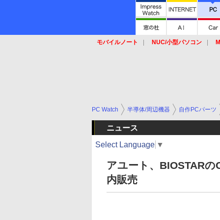
モバイルノート
NUC/小型パソコン
M
SSD
キーボード
マウス
PC Watch
半導体/周辺機器
自作PCパーツ
ニュース
Select Language
▼
アユート、BIOSTARのCe
内販売