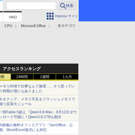
Impress サイト
全カテゴリ
CPU
Microsoft Office
アクセスランキング
時間
24時間
1週間
1カ月
メモリ8GBで仕事なんて無理……そう思ってい
た時期が僕にもありました
キオクシア、メモリ不足をフラッシュメモリで
補う拡張モジュール
一部Fable 5超え「Qwen3.8-Max」8月12日ダウ
ンロード可能に！Qwen3.8-27Bも順次
AI搭載の無料オフィスアプリ「GenOffice」公
開。Word/Excel形式にも対応