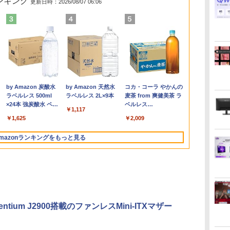
ランキング
更新日時：2026/08/07 06:06
ン
ン
ター モニタ
DELL Latitude 5590
[VETESA正規販売店]
【漫画全巻セット】
DELL デル デル プロ 23.8 モ
DELL Latitude 3500
GMKtec GMK-K8
【中古】DRAGON
16インチ モバイル ディスプ
デスクトップPC
[9月上旬より発送予定]
HP / ノートPC / HP
良品 フルHD 15
【P最大31.
【全巻】 転
ン
[
 24インチ
Core i5 8250U
デスクトップパソコン
【中古】遊戯王［文庫
ニター -
Core i5 8265U
PLUS-32/1T-
BALL（ドラゴンボー
レイ モニター 収納ケース付
Ryzen7 5700G メモリ
[新品]ちいかわ なんか
ENVY x360
Windows11/
Minifire 
ライムだった件
パ
 FHD フリッカ
1.6GHz/8GB/256GB(SSD)/15.6W/FWXGA(1366x768)/Win11
PC 一体型 新品
版］ ＜1〜22巻完結＞
E2425HSM(E2425HSM)
1.6GHz/8GB/256GB(SSD)/15.6W/FWXGA(1366x768)/Win11
W11Pro(8845HS)
ル） （完全版） 全34
2.5K 2560×1600 16:10
16GB SSD1TB B550
小さくてかわいいやつ
Convertible 15-
モリー[16GB 
IPS 内蔵ス
魔国暮らしの
FullHD ブルー
画面シミあり【中古】
Windows11 27型 Core
高橋和希
画面キズあり【中古】
巻完結（ジャンプコミ
WQXGA 非光沢IPSパネル
グラボなし
(1-8巻 最新刊) 全巻セ
cp0xxx / AMD Ryzen
512GB ]選択可
レイ100Hz FH
ィ～ 1-14巻
￥16,500
￥69,800
￥9,030
￥14,478
￥16,500
￥124,800
￥9,653
￥20,940
￥148,700
￥9,900
￥17,963
￥50,990
￥10,980
￥10,912
世
ノングレア
【20260709】
i7 第4世代 Office付き
【20260611】
ックスデラックス）
100%sRGB広色域 HDR
ット [入荷予約]
5 / グラフィックボー
Win11【中
ブルーライト
リウスKC） [
.
Anker Soundcore
On My Road
by Amazon 炭酸水
【2026年アップグレ
On My Road
by Amazon 天然水
Xiaomi シャオミ
BUGS LIFE
コカ・コーラ やかんの
モ
B
ve-Sync ブラッ
メモリ16GB
（コミック） 全巻セッ
FreeSync 自立無段階スタン
ド Advanced Micro
送料無料 即
ーフリー VE
エ ]
Liberty 5 ミッドナイ
(Stadium ver.)
ラベルレス 500ml
ード版】AOKIMI ワ
(Stadium ver.)
ラベルレス 2L×9本
REDMI Buds 8 Lite ワ
麦茶 from 爽健美茶 ラ
TB
M25IC03 マ
SSD512GB 初期設定済
ト
ド VESA対応 給電 映像伝送
Devices, Inc.
ムレス HDMI1
￥250
トブラック
×24本 強炭酸水 ペッ
イヤレスイヤホン
イヤレスイヤホン
ベルレス
i
ホワイト ブラック
超薄型 軽量725g スピーカー
[AMD/ATI] Raven
コントラスト10
￥250
￥250
￥1,117
水
トボトル 500ミリリ
bluetooth イヤホン
Bluetooth 5.4 ノイズ
650mlPET×24本
N
内蔵 Type-C単一接続 パスス
Ridge [Radeon Vega
調節可 ビジネ
￥14,990
￥1,625
￥1,964
￥2,980
￥2,009
ットル (Smart
V12 小型軽量 ブルー
キャンセリング ANC
A対
ルー充電 収納ケース付 サブ
Series / Radeon Vega
料】pcモニタ
Basic)
トゥースHi-Fi 最大
36時間再生
面
モニター
Mobile Series] 1GB /
付）
mazonランキングをもっと見る
36時間再生 ぶるーと
ox
メモリ 8GB【中古
ゅーす コードレス
品】
ENCノイズキャンセ
リング 自動ペアリン
グ Type-C充電 マイ
ク付き 防水 タッチ式
音量調整 スポーツ/通
勤/通学/WEB会議(ホ
entium J2900搭載のファンレスMini-ITXマザー
ワイト)