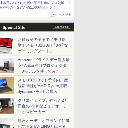
【本日みつけたお買い得品】魚のプロ厳選、く
ら寿司のうなぎが約1,500円オトク！
もっと見る
Special Site
お値段そのままでメモリ倍
増！メモリ32GBの「お得な
ゲーミングノート」
Amazon プライムデー過去最
安! Anker注目プロジェクタ
ー3モデルを使ってみた
メモリ32GBでも予算内。産
経新聞社がAMD Ryzen搭載
dynabookを2千台導入
クリエイティブが作った2万
円台の“小さなピュアオーデ
ィオスピーカー”
総合オーディオブランドに進
化するSHANLINGとは何者