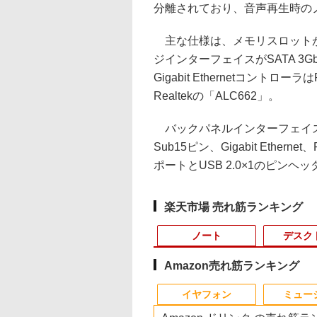
分離されており、音声再生時の
主な仕様は、メモリスロットがDDR3
ジインターフェイスがSATA 3Gbps
Gigabit Ethernetコントロ
Realtekの「ALC662」。
バックパネルインターフェイスは、U
Sub15ピン、Gigabit Eth
ポートとUSB 2.0×1のピンヘ
楽天市場 売れ筋ランキング
ノート
デスク
Amazon売れ筋ランキング
4
10
1
1
1
1
2
2
2
2
イヤフォン
ミュー