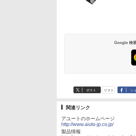
薬屋のひとりごと 17
異世界居酒屋「の
巻 (デジタル版ビッグ
ぶ」(22) (角川コミッ
ガンガンコミックス)
クス・エース)
￥770
￥832
Google
ポスト
リスト
シ
関連リンク
アユートのホームページ
http://www.aiuto-jp.co.jp/
製品情報