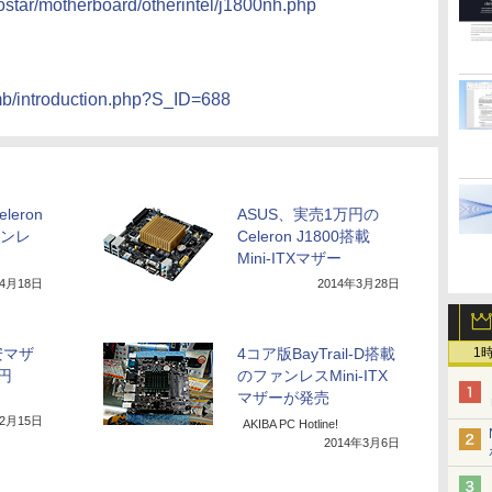
iostar/motherboard/otherintel/j1800nh.php
/mb/introduction.php?S_ID=688
eron
ASUS、実売1万円の
ァンレ
Celeron J1800搭載
Mini-ITXマザー
年4月18日
2014年3月28日
1
格安マザ
4コア版BayTrail-D搭載
0円
のファンレスMini-ITX
マザーが発売
年2月15日
AKIBA PC Hotline!
2014年3月6日