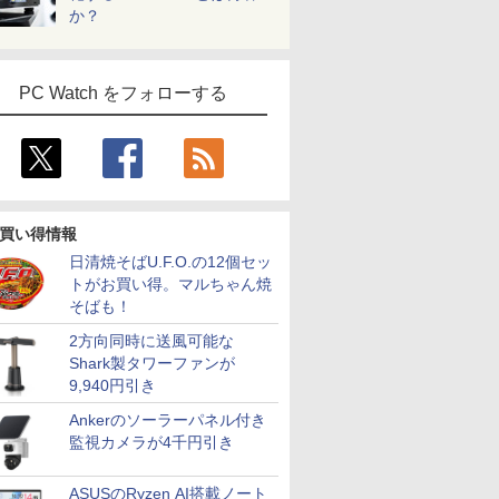
か？
PC Watch をフォローする
買い得情報
日清焼そばU.F.O.の12個セッ
トがお買い得。マルちゃん焼
そばも！
2方向同時に送風可能な
Shark製タワーファンが
9,940円引き
Ankerのソーラーパネル付き
監視カメラが4千円引き
ASUSのRyzen AI搭載ノート