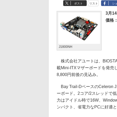
ポスト
リスト
シ
3月1
価格
J1800NH
株式会社アユートは、BIOSTAR製の
載Mini-ITXマザーボードを
8,800円前後の見込み。
Bay Trail-DベースのCeler
ーボード。2コア/2スレッドで
力はアイドル時で16W、Wind
ンパクト、省電力なPCに好適