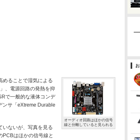
お
高めることで湿気による
 PCB」、電源回路の発熱を抑
低ESRで一般的な液体コンデ
「eXtreme Durable
オーディオ回路はほかの信号
線と分離していると見られる
ていないが、写真を見る
のPCBはほかの信号線と