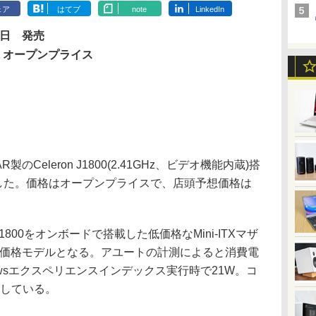
ェア
はてブ
note
LinkedIn
4日 発売
：オープンプライス
Celeron J1800(2.41GHz、ビデオ機能内蔵)搭
発売した。価格はオープンプライスで、店頭予想価格は
on J1800をオンボードで搭載した低価格なMini-ITXマザ
低価格モデルとなる。アユートの計測によると消費電
owsエクスペリエンスインデックス実行時で21W。コ
としている。