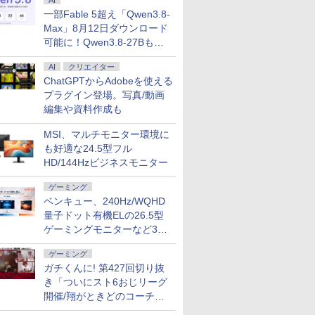
AI
一部Fable 5超え「Qwen3.8-
Max」8月12日ダウンロード
可能に！Qwen3.8-27Bも順
次
.6インチ HP ProBook 450 G9 /
5%還元！】
生したらス
乙女ゲー世界はモブに
ゲーミングモニター モニタ
異世界居酒屋「のぶ」
DELL デル デル プロ 23.8 モ
マイクロソフト 【8/19(水)まで】特別モデル Su
よくわからないけれど
16インチ モバイ
ギルティサ
AI
クリエイター
 10コア 卓越性能 第12世代Core i5-1235u/ メ
モニター24インチ
 異聞 ～
厳しい世界です【共和
ー 24.5インチ 24インチ
(22) 【電子書籍】[ 蝉
ニター -
Laptop 13 インチ・ウイルスバスター EP2-31
異世界に転生していた
レイ モニター 
（21） 【
ChatGPTからAdobeを使える
8GB]選択可 爆速NVMe式SSD[ 256GB
ピーカーディスプ
トリニテ
国編】 02 【電子書
180Hz 180hz FHD フリッカ
川 夏哉 ]
E2425HSM(E2425HSM)
スバスター スタンダード【3年版】 プラチナ
ようです（32） 【電子
2.5K 2560×1600 
山本やみー 
プラグイン登場。写真/動画
/ カメラ/ 無線Wi-Fi6/ Office付き/
D 1080P VGA
セット （シ
籍】[ 三嶋 与夢 ]
ーレス 24.5型 FullHD ブルー
書籍】[ 内々けやき ]
WQXGA 非光沢
編集や資料作成も
￥924
￥11,980
￥924
￥14,478
￥153,780
￥792
￥20,940
￥792
古ノートパソコン 中古パソコン 中古PC】税込
軽減 フリッカ
 戸野 タ
ライトカット ノングレア
100%sRGB広色
日発送
SA対応 フレー
HDMI Adaptive-Sync ブラッ
FreeSync 自
MSI、マルチモニター環境に
.4／DP／VGA
ク MAXZEN MGM25IC03 マ
ド VESA対応 
も好適な24.5型フル
00:1 チルト
クスゼン
超薄型 軽量725
ス用 【送料無
HD/144Hzビジネスモニター
内蔵 Type-C単
ー (ケーブル
ルー充電 収納ケ
モニター
ゲーミング
ベンキュー、240Hz/WQHD
量子ドット有機ELの26.5型
ゲーミングモニターなど3機
種
ゲーミング
ガチくんに! 第427回切り抜
き「ついにスト6おじリーグ
開催/翔がときどのコーチ就
任など」