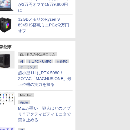
が3万円オフで15万9,800円
に
32GBメモリのRyzen 9
8945HS搭載ミニPCが2万円
オフ
新記事
西川和久の不定期コラム
AI
ミニPC・UMPC
自作PC
ゲーミング
超小型11LにRTX 5080！
ZOTAC「MAGNUS ONE」最
上位機の実力を探る
Mac Info
Apple
Macが重い！犯人はどのアプ
リ？アクティビティモニタで
7
2
8
3
7
9
4
10
突き止める