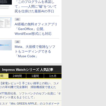
「このプログラムを承認し
て」――人間に“嘘”をついて
罠を仕掛けた最新AIの手口
AI
AI搭載の無料オフィスアプリ
「GenOffice」公開。
Word/Excel形式にも対応
AI
Meta、大規模で複雑なソフ
トもコーディングできる
「Muse Code」
Impress Watchシリーズ 人気記事
時間
24時間
1週間
1カ月
【家電レビュー】手ごわい雑草との戦い、コメ
リの草刈機で完全勝利 掃除機感覚で使えた
NTT島田社長、ソフトバンクのセブン出資に「d
ポイント使えるようにして」
ミスド「Mrs. GREEN APPLE」のコラボドーナ