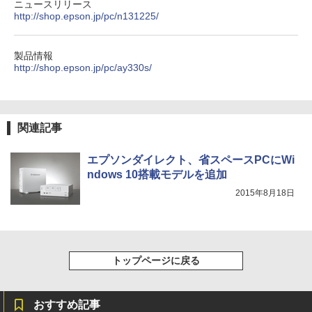
￥572
ニュースリリース
http://shop.epson.jp/pc/n131225/
コカ・コーラ やかんの麦茶 from 爽健美茶 ラ
ベルレス 650mlPET×24本
BUGS LIFE
スーパーの裏でヤニ吸うふたり 9巻 (デジタル
製品情報
版ビッグガンガンコミックス)
http://shop.epson.jp/pc/ay330s/
￥2,009
￥250
￥810
関連記事
エプソンダイレクト、省スペースPCにWi
ndows 10搭載モデルを追加
2015年8月18日
トップページに戻る
おすすめ記事