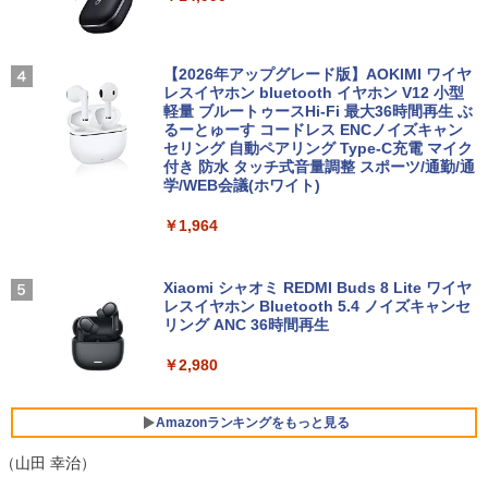
3
88/B デスクトップパソコン 第9世代 Cor
Thinlerain 13.3インチモニター 小型 デ
3
e i5 9500 メモリ8GB 高速SSD256GB W
ィスプレイ 液晶ディスプレイ モニター/1
【★最大100%ポイント】Lenovo Think
indows11 Pro Office 2019搭載 WiFi 無
366x768/95°視野/HDMI VGA AV BNC U
はじめての世界名作えほん あかいえほ
3
4
Pad X280/第8世代 Core i5/メモリ:8GB/
線LAN DVD ドライブ 4K対応 省スペース
SB ポート/VESAマウント/スピーカー内
んのおうち（1～40巻） （0） [ 中脇 初
【2026年アップグレード版】AOKIMI ワイヤ
SSD:256GB/512GB/1TB/12.5型/Webカ
中古PC 整備済み品 90日保証 送料無料
蔵/リモコン
枝 ]
レスイヤホン bluetooth イヤホン V12 小型
メラ/WIFI/Bluetooth/HDMI/USB Type-
軽量 ブルートゥースHi-Fi 最大36時間再生 ぶ
C/中古 パソコン 中古PC 中古ノートパソ
るーとゅーす コードレス ENCノイズキャン
￥28,800
￥12,149
￥26,400
コン Windows11
セリング 自動ペアリング Type-C充電 マイク
付き 防水 タッチ式音量調整 スポーツ/通勤/通
学/WEB会議(ホワイト)
￥26,800
【全品最大2500円OFFクーポン】【22イ
アイ・オー・データ ワイド液晶ディスプ
80代になるとたいていボケるか死ぬ。70
4
4
5
￥1,964
ンチ 液晶+新品キーボード＆新品無線マ
レイ 21.5/23.8/27型 1920×1080/アナロ
代は神様から与えられた特別な時間 （幻
ウスセット】HP EliteDesk 800 G1 SFF
グRGB HDMI/ブラック/スピーカー：あ
冬舎新書） [ 林真理子 ]
【整備済み品】 15.6インチ 第11世代Inte
デスクトップPC 第4世代Core-i7 Office
り/よりサステナブルなディスプレイへ/3
4
l N5095 FHD1920*1080IPS液晶 最大メ
付き Windows11 メモリ8GB/16GB SSD
辺フレームレス
Xiaomi シャオミ REDMI Buds 8 Lite ワイヤ
￥1,034
モリ16GB SSD1TB Office付きパソコン
256GB/512GB ハイブリッド Wi-Fi DVD
レスイヤホン Bluetooth 5.4 ノイズキャンセ
MicrosoftOffice2024可 日本語配列キー
USB3.0 デスクトップ PC 中古 PC
リング ANC 36時間再生
￥12,280
ボード/Webカメラ /USB 3.0 /HDMI 5GW
IFI Bluetooth ノートパソコン
￥27,999
￥2,980
￥32,800
★エイスース / ASUS アイケア液晶ディ
5
スプレイ フルHD(1920x1080) IPSパネル
Amazonランキングをもっと見る
【正規永久版Office付き】NiPoGi ミニp
VA249QGZ [23.8インチ]【PCモニター・
5
c Intel N5030 最大3.1Hz mini pc Windo
液晶ディスプレイ】【送料無料】
（山田 幸治）
【マラソンP5倍/10%オフクーポン】中古
ws11 Pro 12GB+256GB SSD (4TB拡大
5