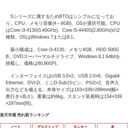
Sシリーズに属するためBTOはシンプルになってお
り、CPU、メモリ容量(4～8GB)、OSが選択可能。CPU
はCore i3-4130(3.40GHz)、Core i5-4440S(2.80GHz)の2
種類、OSはWindows 7または8.1。
最小構成は、Core i3-4130、メモリ4GB、HDD 500G
B、DVDスーパーマルチドライブ、Windows 8.1 64bitを
搭載し、価格は60,900円。
インターフェイスはUSB 3.0×2、USB 2.0×6、Gigabit
Ethernet、DVI-D、ミニD-Sub15ピン、PS/2×2、音声入
出力などを備える。本体サイズは103×339×289mm(幅×
奥行き×高さ)、重量は約6kg。スタンド装着時は154×339
×297mm(同)。
楽天市場 売れ筋ランキング
ノート
デスクトップ
モニター
本