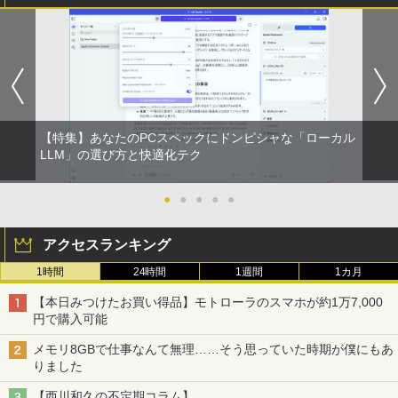
【特集】あなたのPCスペックにドンピシャな「ローカル
LLM」の選び方と快適化テク
●
●
●
●
●
アクセスランキング
1時間
24時間
1週間
1カ月
【本日みつけたお買い得品】モトローラのスマホが約1万7,000
円で購入可能
メモリ8GBで仕事なんて無理……そう思っていた時期が僕にもあ
りました
【西川和久の不定期コラム】