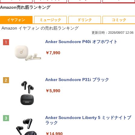
Amazon売れ筋ランキング
イヤフォン
ミュージック
ドリンク
コミック
8月5日限定10倍＆抽選10000P！｜高性
【マラソンP5倍/10%オフクーポン】中古
【公式・メーカー直販・送料無料】モニ
ゼンリン住宅地図 B4判 東京都 東京都港
1
1
1
1
Amazon イヤフォン の売れ筋ランキング
能ノートパソコン富士通 ライフブック A
ディスクトップパソコン Windows11 Of
ター 新品 フルHD HP Series 3 Pro 322p
区 発行年月202604 13103011I
579/749 Windows11 第八世代Corei5 1
fice付き デル Dell OptiPlex 3050 SFF
e 21.45インチFHDモニター IPS 21.5型
更新日時：2026/08/07 12:06
5.6型大画面 メモリ8GB 秒速起動新品SS
第6世代Core i5 メモリ8GB/16GB 高速S
角度調整 VESA 100Hz 液晶 HDMI VGA P
￥25,740
Anker Soundcore P40i オフホワイト
D256GB DVD内蔵【カメラ、テンキー選
SD128GB/256GB DVD搭載 初期設定済
S5 Switch 3年保証 転送不可 (型番：AK2
べる】ノートパソコン オフィス付き Mic
み 送料無料 保証付き
F1UT）
￥7,990
rosoftoffice2024可 WIFI Bluetooth 送
料無料
￥15,800
￥11,280
杖と剣のウィストリア（16） 【電子書
2
￥24,000
籍】[ 大森藤ノ ]
Anker Soundcore P31i ブラック
中古デスクトップDell Optiplex 3070 SF
モニター 23.8インチ 144Hz FHD pcモニ
￥594
2
2
F 3070-3070SF 【中古】 Dell Optiplex
ター フリッカーレス FullHD ブルーライ
￥5,990
パナソ ニック ノートパソコン Let's not
3070 SFF 中古デスクトップCore i5 Win
トカット ノングレア ディスプレイ HDMI
2
e CF-SV8 軽量化 12.1インチWUXGA(19
11 Pro 64bit Dell Optiplex 3070 SFF 中
144hz pcモニター Adaptive-Sync ブラ
20×1200) ノートPC 第8世代Core i5-836
古デスクトップCore i5 Win11 Pro 64bit
ック MAXZEN MJM24IC01 MJM24IC02-
5U 1.90GHz メモリ8GB SSD WEBカメ
F144 マクスゼン
歴史地理学事典 [ 歴史地理学会 ]
3
ラ内蔵 (SSD 256GB) win11 pro&office
￥24,500
2019 搭載・送料無料
Anker Soundcore Liberty 5 ミッドナイトブ
￥10,980
￥26,400
ラック
￥25,800
￥14,990
【中古・Aランク】富士通 ESPRIMO D5