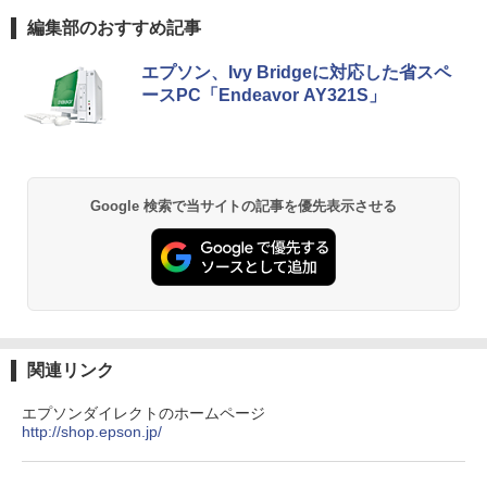
ノートパソコン HP ProBook 450 G7 第
可能) 4K 静音 高速熱放散 小型超軽量ミ
￥13,200
BRUCE WAYNE feat. Flo Milli, ATL Jacob
【Amazon.co.jp限定】 い・ろ・は・す 2L P
薬屋のひとりごと 17巻 (デジタル版ビッグガ
10世代 Core i5 メモリ16GB SSD256GB
ニパソコン豊富なインターフェース USB
編集部のおすすめ記事
[Explicit]
ET ラベルレス ×8本
ンガンコミックス)
Bluetooth HDMI カメラ Wi-Fi 15.6イン
3.2/HDMI 2.0×2 高速2.4G/5GWi-Fi BT4.
チ Windows 11 Pro 送料無料 保証付き
2 省電力 小型パソコン
エプソン、Ivy Bridgeに対応した省スペ
￥250
￥1,112
￥770
ースPC「Endeavor AY321S」
￥33,800
￥39,980
by Amazon 天然水 ラベルレス 500ml ×24本
BRUCE WAYNE feat. Flo Milli, ATL Jacob
異世界居酒屋「のぶ」(22) (角川コミックス・
富士山の天然水 バナジウム含有 水 ミネラル
[Explicit]
エース)
ウォーター ペットボトル 静岡県産 500ミリリ
ットル (Smart Basic)
Google 検索で当サイトの記事を優先表示させる
￥250
￥832
￥1,380
On My Road (Stadium ver.)
ONE PIECE モノクロ版 115 (ジャンプコミッ
by Amazon 天然水ラベルレス 2L×9本
クスDIGITAL)
￥250
￥1,117
￥594
関連リンク
by Amazon 炭酸水 ラベルレス 500ml ×24本
エプソンダイレクトのホームページ
強炭酸水 ペットボトル 500ミリリットル (Sm
http://shop.epson.jp/
On My Road (Stadium ver.)
HUNTER×HUNTER モノクロ版 39 (ジャンプ
art Basic)
コミックスDIGITAL)
￥250
￥1,625