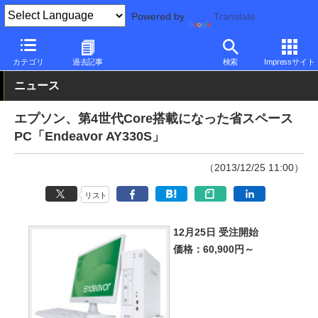
Powered by
Translate
PC Watch
パソコン/タブレット/スマートフォン
デスクトップパ
カテゴリ
過去記事
検索
Impressサイト
ニュース
エプソン、第4世代Core搭載になった省スペース
PC「Endeavor AY330S」
（2013/12/25 11:00）
リスト
12月25日 受注開始
価格：60,900円～