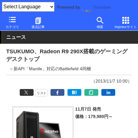
Powered by
Translate
PC Watch
パソコン/タブレット/スマートフォン
ゲーミングパソ
カテゴリ
過去記事
検索
Impressサイト
ニュース
TSUKUMO、Radeon R9 290X搭載のゲーミング
デスクトップ
～新API「Mantle」対応のBattlefield 4同梱
（2013/11/7 10:00）
リスト
11月7日 発売
価格：179,980円～