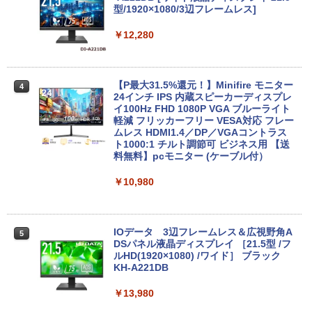
【★最大100%ポイント】【第4世代 Cor
型/1920×1080/3辺フレームレス]
3
ei7】富士通 LIFEBOOK/Core i7/メモリ:
8GB/16GB/SSD:256GB/512GB/1TB/15.
￥12,280
6型 液晶/Wi-fi/DVD/USB 3.0/Office/中古
パソコン/中古ノートパソコン/中古ノート
PC/Windows11
【P最大31.5%還元！】Minifire モニター
4
￥24,999
24インチ IPS 内蔵スピーカーディスプレ
イ100Hz FHD 1080P VGA ブルーライト
軽減 フリッカーフリー VESA対応 フレー
ムレス HDMI1.4／DP／VGAコントラス
【週末限定999円OFF！】 中古ノートパ
ト1000:1 チルト調節可 ビジネス用 【送
4
ソコン 中古パソコン 中古 Office付き バ
料無料】pcモニター (ケーブル付）
ッテリー良好 DVDマルチ 初心者向け 大
画面 ビジネス 仕事 訳あり Windows11
￥10,980
Pro NEC VersaPro VKT16XZG4 Core i5
8GB 15.6インチ 中古 パソコン ノートパ
ソコン
IOデータ 3辺フレームレス＆広視野角A
5
￥30,999
DSパネル液晶ディスプレイ ［21.5型 /フ
ルHD(1920×1080) /ワイド］ ブラック
KH-A221DB
【★最大100%ポイント】Lenovo Think
￥13,980
5
Pad L580/L590/第8世代 Core i5 /メモ