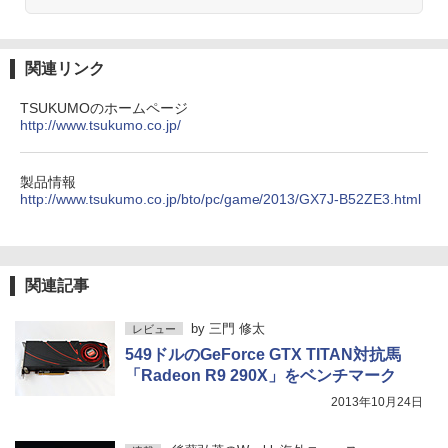
ラック
クスDIGITAL)
by Amazon 天然水ラベルレス 2L×9本
￥1,375
￥250
￥14,990
￥594
￥1,117
関連リンク
【3千円以上送料無料】タッチペンで音が
4
TSUKUMOのホームページ
【2026年アップグレード版】AOKIMI ワイヤ
On My Road (Stadium ver.)
HUNTER×HUNTER モノクロ版 39 (ジャンプ
聞ける!はじめてずかん1000 英語つき／
http://www.tsukumo.co.jp/
レスイヤホン bluetooth イヤホン V12 小型
コミックスDIGITAL)
小学館辞典編集部
by Amazon 炭酸水 ラベルレス 500ml ×24本
軽量 ブルートゥースHi-Fi 最大36時間再生 ぶ
強炭酸水 ペットボトル 500ミリリットル (Sm
￥250
るーとゅーす コードレス ENCノイズキャン
art Basic)
￥572
￥5,478
セリング 自動ペアリング Type-C充電 マイク
製品情報
付き 防水 タッチ式音量調整 スポーツ/通勤/通
http://www.tsukumo.co.jp/bto/pc/game/2013/GX7J-B52ZE3.html
￥1,625
学/WEB会議(ホワイト)
BUGS LIFE
スーパーの裏でヤニ吸うふたり 9巻 (デジタル
【特典】GIANNA HOMMES ISSUE05 co
5
￥1,964
版ビッグガンガンコミックス)
ver 山中柔太朗(B4サイズ両面ピンナッ
【Amazon.co.jp限定】 伊藤園 磨かれて、澄
プ)
みきった日本の水 2L 8本 ラベルレス [ ケース
￥250
関連記事
] [ 水 ] [ ペットボトル ] [ 箱買い ] [ ストック
￥810
Xiaomi シャオミ REDMI Buds 8 Lite ワイヤ
] [ 水分補給 ]
￥2,200
レスイヤホン Bluetooth 5.4 ノイズキャンセ
by
三門 修太
レビュー
リング ANC 36時間再生
￥998
549ドルのGeForce GTX TITAN対抗馬
「Radeon R9 290X」をベンチマーク
￥3,480
2013年10月24日