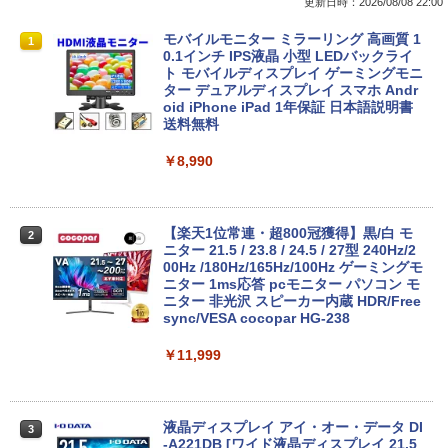
更新日時：2026/08/08 22:00
レビュー投稿 5年保証｜MS Office 2024
モバイルモニター ミラーリング 高画質 1
1
1
H&B 搭載｜中古 ノートパソコン Windo
0.1インチ IPS液晶 小型 LEDバックライ
ws11 Office付｜スペック Core i5 第7世
ト モバイルディスプレイ ゲーミングモニ
代 メモリ 8GB 大容量 HDD 500GB テン
ター デュアルディスプレイ スマホ Andr
キー DVDドライブ搭載 CD DVD 再生可
oid iPhone iPad 1年保証 日本語説明書
｜中古パソコン 中古ノートパソコン 中古
送料無料
PC オフィス搭載
￥8,990
￥19,800
【楽天1位常連・超800冠獲得】黒/白 モ
2
【★最大100%ポイント】【新生活応援・
ニター 21.5 / 23.8 / 24.5 / 27型 240Hz/2
2
2026】【Office2019H&B】【DVD×テン
00Hz /180Hz/165Hz/100Hz ゲーミングモ
キー】富士通 LIFEBOOK A577/第7世代
ニター 1ms応答 pcモニター パソコン モ
Core i5/メモリ:4GB/8GB/16GB/SSD:12
ニター 非光沢 スピーカー内蔵 HDR/Free
8GB/256GB/512GB/1TB/Wi-fi/15.6型/Of
sync/VESA cocopar HG-238
fice/HDMI/USB3.0/中古PC 中古ノートパ
ソコン/Windows11/Windows10
￥11,999
￥14,999
液晶ディスプレイ アイ・オー・データ DI
3
-A221DB [ワイド液晶ディスプレイ 21.5