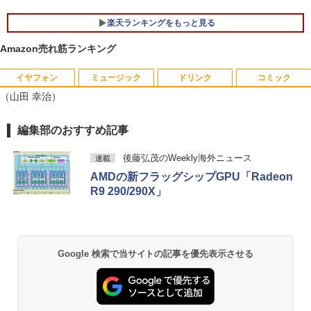
リ:8GB/16GB/32GB/SSD:256GB/512G
B/1TB/15.6型/Webカメラ/WIFI/無線LA
楽天ランキングをもっと見る
N/Bluetooth/HDMI/USB Type-C/中古 パ
ソコン 中古PC 中古ノートパソコン Win
Amazon売れ筋ランキング
dows11
￥31,800
イヤフォン
ミュージック
ドリンク
コミック
2026年8月発売 予約 mini ミニ 2026年9
1
（山田 幸治）
月号 ミルク M!LK MILK
￥5,180
Anker Soundcore P40i オフホワイト
BRUCE WAYNE feat. Flo Milli, ATL Jacob
by Amazon 天然水 ラベルレス 500ml ×24本
薬屋のひとりごと 17巻 (デジタル版ビッグガ
編集部のおすすめ記事
[Explicit]
富士山の天然水 バナジウム含有 水 ミネラル
ンガンコミックス)
ウォーター ペットボトル 静岡県産 500ミリリ
￥7,990
後藤弘茂のWeekly海外ニュース
連載
ットル (Smart Basic)
￥250
￥770
AMDの新フラッグシップGPU「Radeon
まほうのにこにこおやつ [ まいのおやつ ]
2
￥1,380
R9 290/290X」
￥1,650
Anker Soundcore P31i ブラック
BRUCE WAYNE feat. Flo Milli, ATL Jacob
異世界居酒屋「のぶ」(22) (角川コミックス・
[Explicit]
エース)
【Amazon.co.jp限定】 い・ろ・は・す 2L P
ET ラベルレス ×8本
￥5,990
￥250
￥832
Google 検索で当サイトの記事を優先表示させる
￥1,112
ちいかわ なんか小さくてかわいいやつ
3
（8） 【電子書籍】[ ナガノ ]
Anker Soundcore Liberty 5 ミッドナイトブ
On My Road (Stadium ver.)
ONE PIECE モノクロ版 115 (ジャンプコミッ