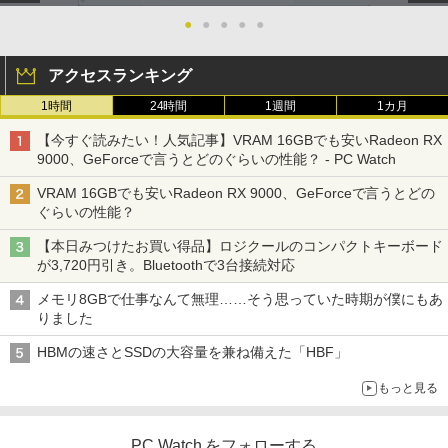
●
●
●
●
●
アクセスランキング
1時間
24時間
1週間
1カ月
【今すぐ読みたい！人気記事】VRAM 16GBでも安いRadeon RX
9000、GeForceで言うとどのぐらいの性能？ - PC Watch
VRAM 16GBでも安いRadeon RX 9000、GeForceで言うとどの
ぐらいの性能？
【本日みつけたお買い得品】ロジクールのコンパクトキーボード
が3,720円引き。Bluetoothで3台接続対応
メモリ8GBで仕事なんて無理……そう思っていた時期が僕にもあ
りました
HBMの速さとSSDの大容量を兼ね備えた「HBF」
もっと見る
PC Watch をフォローする