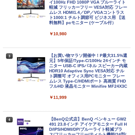
世代 Core i5 メモリ8GB 高速SSD256GB
Dマルチ | Win11Pro64bit
イ100Hz FHD 1080P VGA ブルーライト
12.1インチ Bluetoot WEBカメラ Wi-Fi
軽減 フリッカーフリー VESA対応 フレー
HDMI 初期設定済み 送料無料 90日保証
ムレス HDMI1.4／DP／VGAコントラス
￥15,000
ト1000:1 チルト調節可 ビジネス用 【送
料無料】pcモニター (ケーブル付）
￥9,800
￥10,980
【エントリーでポイント100％還元のチ
3
ャンス】GMKtec G5S ミニpc 【Intel N
中古パソコン | Lenovo | ThinkPad L57
5095 DDR5 8GB 128GB SSD】mini pc
3
0 | Windows11 | ノートPC | 一年保証 |
Windows11 Pro 超軽量 4コア/4スレッド
第7世代 | Core i5 7200U 2.5(～最大3.1)
2.9GHz ミニパソコン M.2 2242 SATA WI
【お買い物マラソ開催中！P最大31.5%還
3
GHz | MEM:8GB | HDD:500GB | DVDマ
FI6 Bluetooth5.2 4K 2画面出力 デスク
元】5年保証/Type-C/100Hz 24インチ モ
ルチ | 無線LAN:あり | テンキー | Win11P
トップPC NucBox みにpc 省エネ オフィ
ニター USB-C IPSパネル スピーカー内蔵
ro64Bit | ACアダプター付属
ス
HDR10 Adaptive Sync VESA対応 チル
ト調整可 オフィス用PCモニター フレー
ムレス Type-C/HDMIポート 高画質 FHD
￥9,980
￥46,248
フルHD 液晶モニター Minifire MF24X3C
￥11,999
【期間限定 ポイント10倍】Lenovo Idea
Office2024付き デスクトップPC デスク
4
4
Pad D330 10.1型 2-in-1 タブレットPC／
トップ パソコン ビジネス 第14世代 core
着脱式キーボード（intel 第九世代Celero
i7 第12世代 corei3 corei5 Windows11
n N4000/4GB/64GB eMMC/HD IPS液晶
SSD 128GB～2TB メモリ8GB～32GB 2
【BenQ公式店】BenQ ベンキュー GW2
4
Type-C データ/充電可）/microSD対応
年保証 安い 激安 オフィス業務 事務作業
491 23.8インチ アイケアモニター Full H
（最大128GB）/Windows 11 Pro／Dolb
デスクワーク 動画視聴 おしゃれ 本体の
D/IPS/HDMI/DP/ブルーライト軽減プラ
y Audio）【整備済み中古品】
み
ス/フリッカーフリー/ティルト機能/24型/