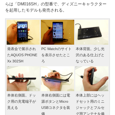
らは「DM016SH」の型番で、ディズニーキャラクター
を起用したモデルも発売される。
発表会で展示され
PC Watchのサイト
本体背面。少し光
たAQUOS PHONE
を表示させたとこ
沢のある仕上げと
Xx 302SH
ろ
なっている
本体右側面。ドッ
本体右側面には電
本体上部にはヘッ
ク用の充電端子が
源ボタンとMicro
ドセット用のミニ
見える
USBコネクタを装
ジャックとフルセ
備
グ用アンテナを備