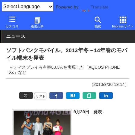
Powered by
Translate
PC Watch
パソコン/タブレット/スマートフォン
スマートフォン
カテゴリ
過去記事
検索
Impressサイト
ニュース
ソフトバンクモバイル、2013年冬～14年春のモバ
イル端末を発表
～ディスプレイ占有率80.5%を実現した「AQUOS PHONE
Xx」など
（2013/9/30 19:14）
リスト
9月30日 発表