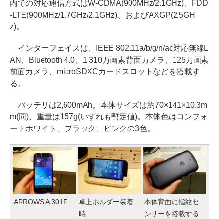
内での対応通信方式はW-CDMA(900MHz/2.1GHz)、FDD
-LTE(900MHz/1.7GHz/2.1GHz)、およびAXGP(2.5GH
z)。
インターフェイスは、IEEE 802.11a/b/g/n/ac対応無線L
AN、Bluetooth 4.0、1,310万画素背面カメラ、125万画素
前面カメラ、microSDXCカードスロットなどを搭載す
る。
バッテリは2,600mAh。本体サイズは約70×141×10.3m
m(同)、重量は157g(いずれも暫定値)。本体色はコンフォ
ートホワイト、ブラック、ピンクの3色。
ARROWS A 301F
卓上ホルダー装着
本体背面に指紋セ
時
ンサーを搭載する