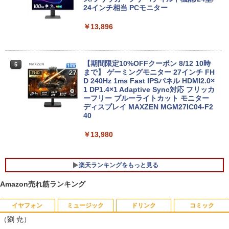
24インチ相当 PCモニター
￥13,800
￥45,700
￥13,896
【期間限定破格金額！】新生活 新古品 W
★レノボ / Lenovo ThinkCentre M70q
5
5
in11搭載 パソコンノートパソコンoffice
Tiny Gen 5 12TES7DK00 (Windows 11
【期間限定10%OFFクーポン 8/12 10時
5
付き 初心者向けノートPC 初期設定済 1
Pro/インテル Core i5 14500T/メモリ:16
まで】 ゲーミングモニター 27インチ FH
5.6型 インテル高速CPU ランダムで発送
GB/SSD:256GB)【デスクトップパソコ
D 240Hz 1ms Fast IPSパネル HDMI2.0×
メモリ4GB～ 高速SSD1TB 最大 フルHD
ン】【送料無料】
1 DP1.4×1 Adaptive Sync対応 フリッカ
Webカメラ zoom 軽量薄型 無線 型番更
ーフリー ブルーライトカット モニター
新で在庫処分
ディスプレイ MAXZEN MGM27IC04-F2
￥139,500
40
￥12,980
￥13,980
楽天ランキングをもっと見る
Amazon売れ筋ランキング
イヤフォン
ミュージック
ドリンク
コミック
[新品]文豪ストレイドッグス (1-28巻 最
1
（劉 尭）
新刊) 全巻セット