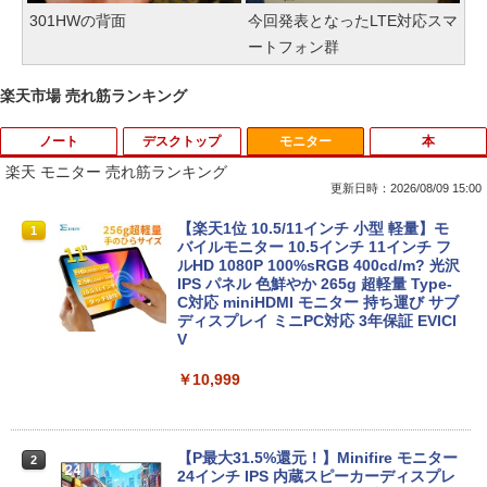
301HWの背面
今回発表となったLTE対応スマ
ートフォン群
楽天市場 売れ筋ランキング
ノート
デスクトップ
モニター
本
楽天 モニター 売れ筋ランキング
更新日時：2026/08/09 15:00
【★最大100%ポイント】【大特価!訳あ
R309-Apple Mac mini A1347 1点 MacO
【楽天1位 10.5/11インチ 小型 軽量】モ
1
1
1
り!】富士通 LIFEBOOK A576/第6世代 C
S Catalina 10.15.7/CPU Core i5-4260U/
バイルモニター 10.5インチ 11インチ フ
ore i3/メモリ:4GB/SSD:128GB/15.6型液
メモリ 4GB/SATA 500GB intel HD Grap
ルHD 1080P 100%sRGB 400cd/m? 光沢
晶/USB 3.0/VGA/HDMI/DVD/Office/中古
hics 5000 1536MB グラフィックス搭載
IPS パネル 色鮮やか 265g 超軽量 Type-
パソコン ノートパソコン Windows11 W
★送料無料【中古動作品】
C対応 miniHDMI モニター 持ち運び サブ
indows10
ディスプレイ ミニPC対応 3年保証 EVICI
V
￥6,480
￥8,999
￥10,999
中古パソコン | NEC | Mate MRL36L-5 |
2
【マラソンP5倍/10%オフクーポン】中古
Windows11 | デスクトップ | 一年保証 |
2
ノートパソコン Windows11 Pro Office
第9世代 | Core i3 9100 3.6(〜最大4.2)G
【P最大31.5%還元！】Minifire モニター
2
付き Panasonic Let's note CF-NX3 第4
Hz | MEM:8GB | SSD:256GB(新品) | DV
24インチ IPS 内蔵スピーカーディスプレ