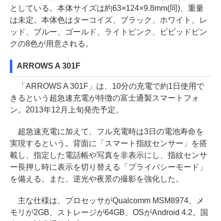
としている。本体サイズは約63×124×9.8mm(同)、重量
は未定。本体色はターコイズ、ブラック、ホワイト、レ
ッド、ブルー、ゴールド、ライトピンク、ビビッドピン
クの8色が用意される。
ARROWS A 301F
「ARROWS A 301F」は、10分の充電で約1日使用で
きるという超急速充電が特徴の富士通製スマートフォ
ン。2013年12月上旬発売予定。
超急速充電に加えて、フル充電時は3日の電池寿命を
実現するという。背面に「スマート指紋センサー」を搭
載し、指定した電話帳や写真を非表示にし、指紋センサ
ー長押し時に表示を切り替える「プライバシーモード」
を備える。また、逆光や夜景の撮影を強化した。
主な仕様は、プロセッサがQualcomm MSM8974、メ
モリが2GB、ストレージが64GB、OSがAndroid 4.2。国