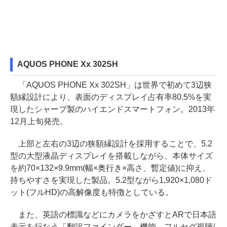
AQUOS PHONE Xx 302SH
「AQUOS PHONE Xx 302SH」は世界で初めて3辺狭
額縁設計により、表面のディスプレイ占有率80.5%を実
現したシャープ製のハイエンドスマートフォン。2013年
12月上旬発売。
上部と左右の3辺の狭額縁設計を採用することで、5.2
型の大型液晶ディスプレイを搭載しながら、本体サイズ
を約70×132×9.9mm(幅×奥行き×高さ、暫定値)に抑え、
持ちやすさを実現した製品。5.2型ながら1,920×1,080ド
ット(フルHD)の高解像度も特徴としている。
また、英語の標識などにカメラをかざすとARで日本語
表示を行なう「翻訳ファインダー」機能、フルセグ視聴/