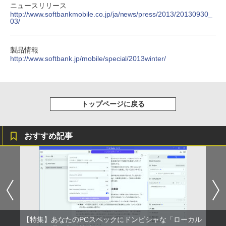
るーとゅーす コードレス ENCノイズキャン
art Basic)
￥572
ニュースリリース
全16巻+別巻5冊定番セット [ 山本 博文
セリング 自動ペアリング Type-C充電 マイク
http://www.softbankmobile.co.jp/ja/news/press/2013/20130930_
]
付き 防水 タッチ式音量調整 スポーツ/通勤/通
03/
￥1,625
学/WEB会議(ホワイト)
￥23,760
On My Road (Stadium ver.)
スーパーの裏でヤニ吸うふたり 9巻 (デジタル
￥1,964
製品情報
版ビッグガンガンコミックス)
コカ・コーラ やかんの麦茶 from 爽健美茶 ラ
http://www.softbank.jp/mobile/special/2013winter/
ベルレス 650mlPET×24本
￥250
￥810
今日の眼疾患治療指針 第4版 [ 大路 正人
5
Xiaomi シャオミ REDMI Buds 8 Lite ワイヤ
]
￥2,009
レスイヤホン Bluetooth 5.4 ノイズキャンセ
リング ANC 36時間再生
￥28,600
トップページに戻る
￥3,480
おすすめ記事
【特集】あなたのPCスペックにドンピシャな「ローカル