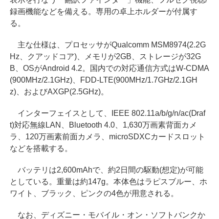
録画機能などを備える。専用の卓上ホルダーが付属す
る。
主な仕様は、プロセッサがQualcomm MSM8974(2.2G
Hz、クアッドコア)、メモリが2GB、ストレージが32G
B、OSがAndroid 4.2。国内での対応通信方式はW-CDMA
(900MHz/2.1GHz)、FDD-LTE(900MHz/1.7GHz/2.1GH
z)、およびAXGP(2.5GHz)。
インターフェイスとして、IEEE 802.11a/b/g/n/ac(Draf
t)対応無線LAN、Bluetooth 4.0、1,630万画素背面カメ
ラ、120万画素前面カメラ、microSDXCカードスロット
などを搭載する。
バッテリは2,600mAhで、約2日間の駆動(想定)が可能
としている。重量は約147g。本体色はラピスブルー、ホ
ワイト、ブラック、ピンクの4色が用意される。
なお、ディズニー・モバイル・オン・ソフトバンクか