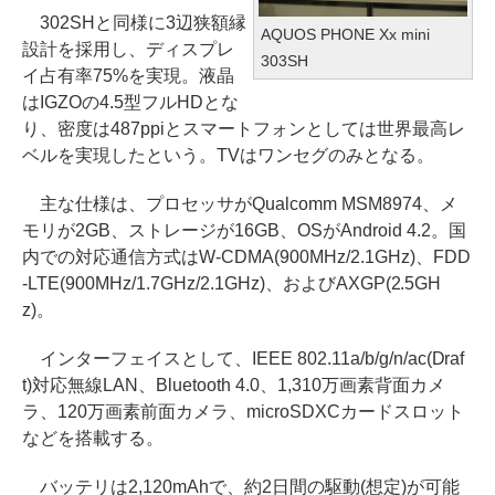
302SHと同様に3辺狭額縁
AQUOS PHONE Xx mini
設計を採用し、ディスプレ
303SH
イ占有率75%を実現。液晶
はIGZOの4.5型フルHDとな
り、密度は487ppiとスマートフォンとしては世界最高レ
ベルを実現したという。TVはワンセグのみとなる。
主な仕様は、プロセッサがQualcomm MSM8974、メ
モリが2GB、ストレージが16GB、OSがAndroid 4.2。国
内での対応通信方式はW-CDMA(900MHz/2.1GHz)、FDD
-LTE(900MHz/1.7GHz/2.1GHz)、およびAXGP(2.5GH
z)。
インターフェイスとして、IEEE 802.11a/b/g/n/ac(Draf
t)対応無線LAN、Bluetooth 4.0、1,310万画素背面カメ
ラ、120万画素前面カメラ、microSDXCカードスロット
などを搭載する。
バッテリは2,120mAhで、約2日間の駆動(想定)が可能