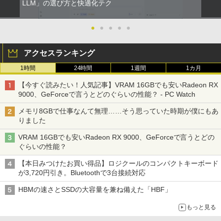
LLM」の選び方と快適化テク
●
●
●
●
●
アクセスランキング
1時間
24時間
1週間
1カ月
【今すぐ読みたい！人気記事】VRAM 16GBでも安いRadeon RX
9000、GeForceで言うとどのぐらいの性能？ - PC Watch
メモリ8GBで仕事なんて無理……そう思っていた時期が僕にもあ
りました
VRAM 16GBでも安いRadeon RX 9000、GeForceで言うとどの
ぐらいの性能？
【本日みつけたお買い得品】ロジクールのコンパクトキーボード
が3,720円引き。Bluetoothで3台接続対応
HBMの速さとSSDの大容量を兼ね備えた「HBF」
もっと見る