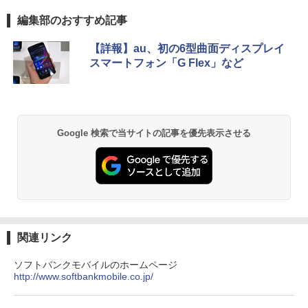
￥22,264
Anker Soundcore P40i オフホワイト
BRUCE WAYNE feat. Flo Milli, ATL Jacob
【Amazon.co.jp限定】 い・ろ・は・す 2L P
薬屋のひとりごと 17巻 (デジタル版ビッグガ
編集部のおすすめ記事
[Explicit]
ET ラベルレス ×8本
ンガンコミックス)
￥7,990
【詳報】au、初の6型曲面ディスプレイ
￥250
￥1,112
￥770
スマートフォン「G Flex」など
タッチペンで音が聞ける！ はじめてずか
2
ん1000 英語つき はじめて図鑑1000 はじ
めてのずかん こども 子ども 0歳 1歳 2歳
Anker Soundcore P31i ブラック
BRUCE WAYNE feat. Flo Milli, ATL Jacob
by Amazon 天然水 ラベルレス 500ml ×24本
異世界居酒屋「のぶ」(22) (角川コミックス・
3歳 4歳 小学館 タッチペン 図鑑 ずかん
[Explicit]
富士山の天然水 バナジウム含有 水 ミネラル
エース)
はじめて 英語 プレゼント クリスマス お
ウォーター ペットボトル 静岡県産 500ミリリ
￥5,990
祝い 知育玩具 英語教育
Google 検索で当サイトの記事を優先表示させる
ットル (Smart Basic)
￥250
￥832
￥5,478
￥1,380
Anker Soundcore Liberty 5 ミッドナイトブ
見知らぬ糸
ONE PIECE モノクロ版 115 (ジャンプコミッ
ラック
クスDIGITAL)
by Amazon 天然水ラベルレス 2L×9本
[11月中旬より発送予定][新品]角川まんが
3
￥250
学習シリーズ 日本の歴史 5大特典つき全
￥14,990
￥594
16巻+別巻5冊セット[入荷予約]
￥1,117
関連リンク
￥23,760
ソフトバンクモバイルのホームページ
http://www.softbankmobile.co.jp/
【2026年アップグレード版】AOKIMI ワイヤ
On My Road (Stadium ver.)
HUNTER×HUNTER モノクロ版 39 (ジャンプ
レスイヤホン bluetooth イヤホン V12 小型
コミックスDIGITAL)
by Amazon 炭酸水 ラベルレス 500ml ×24本
軽量 ブルートゥースHi-Fi 最大36時間再生 ぶ
強炭酸水 ペットボトル 500ミリリットル (Sm
￥250
角川まんが学習シリーズ 日本の歴史
4