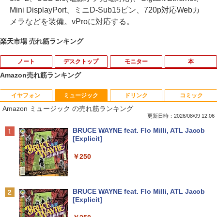
Mini DisplayPort、ミニD-Sub15ピン、720p対応Webカ
メラなどを装備。vProに対応する。
楽天市場 売れ筋ランキング
ノート
デスクトップ
モニター
本
Amazon売れ筋ランキング
イヤフォン
ミュージック
ドリンク
コミック
【今だけ】全品ポイント10倍 お買い物マ
「3500U/4300Uより速い」 NiPoGi ミニ
【中古良品】【安心保証】Princeton 21.
ちいかわ なんか小さくてかわいいやつ
1
1
1
1
Amazon ミュージック の売れ筋ランキング
ラソン★8/4～8/11★中古パソコン ノー
pc Ryzen Embedded R2544初登場 8G
5型ワイドカラー液晶ディスプレイ PTF
（7）なんか飛び出ていろいろ貼れるフォ
トPC Lenovo ThinkPad E590 Core i3 8
B+256GB 4TB拡張可 mini pc Windows
WDE-22W / PTFBDE-22W ブラック/ ホ
トアルバム付き特装版 （講談社キャラク
更新日時：2026/08/09 12:06
145U メモリ8GB / 16GB / 32GB SSD M.
11 Pro 動作より高速 4K×3画面出力 ミニ
ワイト色 スピーカー搭載 プリンストン
ターズA） [ ナガノ ]
Anker Soundcore P40i オフホワイト
BRUCE WAYNE feat. Flo Milli, ATL Jacob
2 PCIe256GB / 512GB / 1TB Windows1
パソコン HDMI2.0+DP1.4 静音性 小型pc
[Explicit]
1 Pro 64bit【送料無料】【1年保証】
豊富な端子Type-C USB3.2 有線LAN WI
￥4,050
￥3,630
￥7,990
FI5/BT4.2 省電力 オフィス/学習向け P2
￥250
￥15,800
￥33,800
【タッチ式選べる 携帯式】モバイルモニ
100日後に英語がものになる1日10分 ネ
2
2
ター 14インチ フルHD IPSパネル 非光沢
イティブ英語書き写し [ ブレット・リン
Anker Soundcore P31i ブラック
BRUCE WAYNE feat. Flo Milli, ATL Jacob
【マラソンセール期間中ポイント5倍】
タッチ式/非タッチ式選択可能 Type-C対
ゼイ ]
2
[Explicit]
【OSなし】 中古ノートパソコン 第8世代
【全商品10%OFF+P5倍】Dell OptiPlex
応 HDMI VESA対応 モニター 持ち運び
2
￥5,990
Core i5 富士通 LIFEBOOK A579/B メモ
3070 Micro 第9世代 Core i5 Windows1
サブディスプレイ デュアルモニター テレ
￥1,980