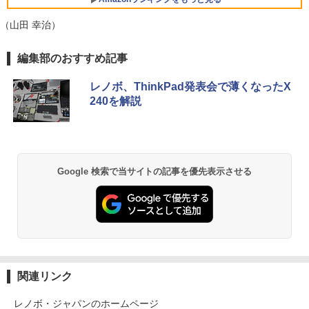
PC オフィス搭載
スクトップPC 2年保証 激安 高性能 ゲー
￥3,480
ム 本体のみ PC 高スペッ 初期設定済み
（山田 幸治）
￥19,800
【2026年最新改良版・高級金属製】【タ
5
￥45,700
ッチ選択】モバイルモニター 15.6インチ
【Amazon.co.jp限定】 い・ろ・は・す 2L P
薬屋のひとりごと 17巻 (デジタル版ビッグガ
編集部のおすすめ記事
タッチパネル ワイヤレス接続 電池内蔵
ET ラベルレス ×8本
ンガンコミックス)
自立スタンド モバイルモニター スタンド
MS限定クーポンあり! 【Win11正式対
ゲーミングモニター 1080PフルHD 高画
5
レノボ、ThinkPad発表会で薄くなったX
￥1,112
￥770
応】Webカメラ&テンキー付き ノートパ
【中古】初心者も安心！おまかせゲーミ
質 デュアルモニター サブモニター ポー
5
240を解説
ソコン 中古 パソコン メモリ 8GB 最大3
ングセット SILVER 中古デスクトップPC
タブルモニター 選べる9パータン
2GB 新品 SSD 256GB 高性能 第8世代 C
eスポーツ入門 Geforce GT1030搭載！
ore i5搭載 DVD 中古ノートパソコン Win
Win11 Office 24型液晶 ゲーミングキー
￥14,580
dows11 Pro 店長オススメ おまかせ 15.6
ボード・マウス[8世代 Corei5 8GB SSD2
by Amazon 天然水 ラベルレス 500ml ×24本
異世界居酒屋「のぶ」(22) (角川コミックス・
型 無線LAN office付き 2026 福袋 ギフト
56GB]：良品
富士山の天然水 バナジウム含有 水 ミネラル
エース)
ウォーター ペットボトル 静岡県産 500ミリリ
Google 検索で当サイトの記事を優先表示させる
ットル (Smart Basic)
￥29,800
￥65,980
￥832
￥1,380
ONE PIECE モノクロ版 115 (ジャンプコミッ
クスDIGITAL)
by Amazon 天然水ラベルレス 2L×9本
￥594
￥1,117
関連リンク
レノボ・ジャパンのホームページ