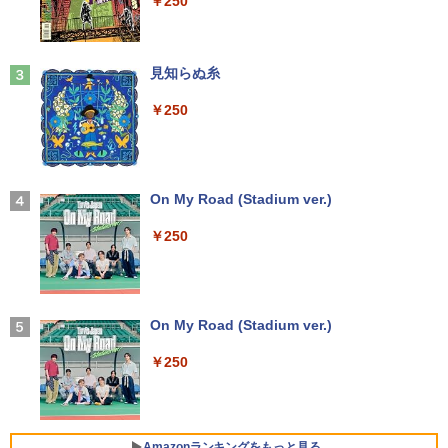
￥250
リ8GB HDD500GB 15.6インチ HDMI テ
1 Pro メモリ 8GB/16GB SSD 256GB/51
ワーク ミニPC対応 EVICIV
ンキー DVD-ROM 初期設定済 すぐ使え
2GB USB無線LANアダプター付属 HDMI
る 7日保証 送料無料 2営業日以内に発送
DisplayPort WPS Office付き デスクト
￥11,999
ップパソコン ミニPC 中古パソコン 小型
楽譜 【取寄品】UN275 輸入 フラッシン
3
コンパクト デスクトップPC
Anker Soundcore Liberty 5 ミッドナイトブ
見知らぬ糸
￥17,980
グ・ウィンズ【メール便不可商品】【沖
ラック
縄・離島以外送料無料】
￥35,000
￥250
【期間限定5%OFFクーポン 8/12 10時ま
3
￥14,990
で】 モニター 27インチ 100Hz FHD VA
￥30,030
＼★最大2555円OFFクーポン★／【テン
パネル スピーカー搭載 ブルーライト軽減
3
キー搭載内蔵】中古ノートパソコン 東芝
ノングレアタイプ 壁掛け対応 省スペース
dynabook B55 シリーズ 15.6インチ Co
超得2,500円OFF&P2倍｜Windows11正
角度調整 高視野角 178° Adaptive-Sync
3
re i5 第6世代 メモリ8 GSSD128G Wind
式対応｜楽天1位｜最大180日保証｜CPU
対応 MAXZEN MJM27CH02-F100
【2026年アップグレード版】AOKIMI ワイヤ
On My Road (Stadium ver.)
オレンジページ 2026 10/17号増刊＜グレ
4
ows11 DVDドライブ Bluetooth HDMI O
第8世代｜HP 中古デスクトップパソコン
レスイヤホン bluetooth イヤホン V12 小型
ー＞ [雑誌]
ffice付き 中古パソコン 中古ノートPC 整
Windows11 office付き｜メモリ8GB SS
軽量 ブルートゥースHi-Fi 最大36時間再生 ぶ
￥13,980
￥250
備済み
D256GB HDD500GB｜ デスクトップ Mi
るーとゅーす コードレス ENCノイズキャン
￥1,689
crosoft office 第8世代以降｜セット購入
セリング 自動ペアリング Type-C充電 マイク
可能｜デスクトップ 中古｜中古PC
付き 防水 タッチ式音量調整 スポーツ/通勤/通
￥14,555
学/WEB会議(ホワイト)
モニター 21.5インチ/23.8インチ/27イン
4
￥34,800
チ フルhd 高画質 100Hz VA ノングレア
On My Road (Stadium ver.)
￥1,964
非光沢 スピーカー内蔵 3年保証 ディスプ
【 限定生産・特典つき 】YUZURU2027
5
レビュー投稿 5年保証｜MS Office 2024
レイ パソコンモニター PCモニター フル
4
￥250
羽生結弦カレンダー卓上版 [ 能登 直 ]
H&B 搭載｜中古 ノートパソコン Windo
ハイビジョン 21インチ 液晶モニター ア
ws11 Office付｜スペック Core i5 第7世
デスクトップパソコン Windows11 Offic
イリスオーヤマ DT-JF *
Xiaomi シャオミ REDMI Buds 8 Lite ワイヤ
4
￥2,750
代 メモリ 8GB 大容量 HDD 500GB テン
e付き パソコン 新品｜インテル 第14世代
レスイヤホン Bluetooth 5.4 ノイズキャンセ
キー DVDドライブ搭載 CD DVD 再生可
Core i5-6500 i5 i7-14700F｜ SSD 256G
リング ANC 36時間再生
￥11,980
｜中古パソコン 中古ノートパソコン 中古
B～2TB｜メモリ 8～64GB DDR4/5｜ デ
Amazonランキングをもっと見る