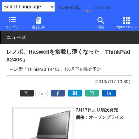
Powered by
Translate
PC Watch
パソコン/タブレット/スマートフォン
モバイルノート
カテゴリ
過去記事
検索
Impressサイト
ニュース
レノボ、Haswellを搭載し薄くなった「ThinkPad
X240s」
～14型「ThinkPad T440s」も8月下旬発売予定
（2013/7/17 13:30）
リスト
7月17日より順次発売
価格：オープンプライス