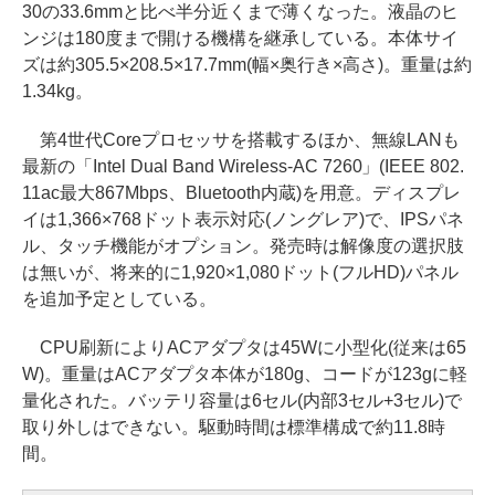
30の33.6mmと比べ半分近くまで薄くなった。液晶のヒ
ンジは180度まで開ける機構を継承している。本体サイ
ズは約305.5×208.5×17.7mm(幅×奥行き×高さ)。重量は約
1.34kg。
第4世代Coreプロセッサを搭載するほか、無線LANも
最新の「Intel Dual Band Wireless-AC 7260」(IEEE 802.
11ac最大867Mbps、Bluetooth内蔵)を用意。ディスプレ
イは1,366×768ドット表示対応(ノングレア)で、IPSパネ
ル、タッチ機能がオプション。発売時は解像度の選択肢
は無いが、将来的に1,920×1,080ドット(フルHD)パネル
を追加予定としている。
CPU刷新によりACアダプタは45Wに小型化(従来は65
W)。重量はACアダプタ本体が180g、コードが123gに軽
量化された。バッテリ容量は6セル(内部3セル+3セル)で
取り外しはできない。駆動時間は標準構成で約11.8時
間。