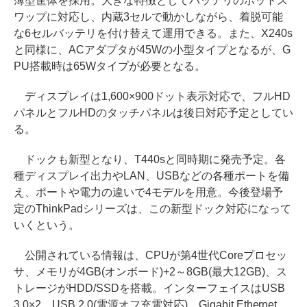
薄型筐体を採用。大きな特徴としてバッテリのホットス
ワップに対応し、内蔵3セルで動かしながら、着脱可能
な6セルバッテリを付け替えて運用できる。また、X240s
と同様に、ACアダプタが45Wの小型タイプとなるが、G
PU搭載時は65Wタイプが必要となる。
ディスプレイは1,600×900ドット表示対応で、フルHD
パネルとフルHDのタッチパネルは後日対応予定としてい
る。
ドックも新型となり、T440sと同時期に発売予定。各
種ディスプレイ出力やLAN、USBなどの各種ポートを備
え、ポートや電力の違いで4モデルを用意。今後登場予
定のThinkPadシリーズは、この新型ドック対応になって
いくという。
公開されている情報は、CPUが第4世代Coreプロセッ
サ、メモリが4GB(オンボード)+2～8GB(最大12GB)、ス
トレージがHDD/SSDを搭載。インターフェイスはUSB
3.0×2、USB 2.0(電源オフ充電対応)、Gigabit Ethernet、