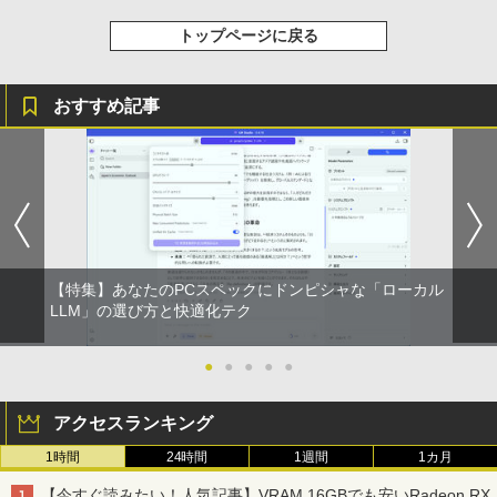
トップページに戻る
おすすめ記事
【特集】あなたのPCスペックにドンピシャな「ローカル
LLM」の選び方と快適化テク
●
●
●
●
●
アクセスランキング
1時間
24時間
1週間
1カ月
【今すぐ読みたい！人気記事】VRAM 16GBでも安いRadeon RX