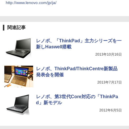
http://www.lenovo.com/jp/ja/
HUNTER×HUNTER モノクロ版 39 (ジャンプ
コミックスDIGITAL)
by Amazon 炭酸水 ラベルレス 500ml ×24本
強炭酸水 ペットボトル 500ミリリットル (Sm
art Basic)
￥572
関連記事
￥1,625
スーパーの裏でヤニ吸うふたり 9巻 (デジタル
レノボ、「ThinkPad」主力シリーズを一
版ビッグガンガンコミックス)
コカ・コーラ やかんの麦茶 from 爽健美茶 ラ
新しHaswell搭載
ベルレス 650mlPET×24本
2013年10月16日
￥810
￥2,009
レノボ、ThinkPad/ThinkCentre新製品
発表会を開催
2013年7月17日
レノボ、第3世代Core対応の「ThinkPa
d」新モデル
2012年6月5日