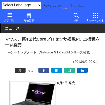
Powered by
Translate
PC Watch
パソコン/タブレット/スマートフォン
ノートパソコン
カテゴリ
過去記事
検索
Impressサイト
ニュース
マウス、第4世代Coreプロセッサ搭載PC 11機種を
一挙発売
～ゲーミングノートはGeForce GTX 700Mシリーズ搭載
（2013/6/2 00:01）
リスト
6月2日 発売