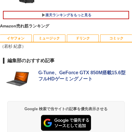
楽天ランキングをもっと見る
Amazon売れ筋ランキング
イヤフォン
ミュージック
ドリンク
コミック
【予約商品】2027年度カレンダー ミニミ
1
（若杉 紀彦）
ニ日めくり 米津祐介 C-1776-YZ グリー
ティングライフ 大人 かわいい インテリ
ア イラスト 令和9年 おしゃれ イラスト
Anker Soundcore P40i オフホワイト
BRUCE WAYNE feat. Flo Milli, ATL Jacob
【Amazon.co.jp限定】 い・ろ・は・す 2L P
薬屋のひとりごと 17巻 (デジタル版ビッグガ
編集部のおすすめ記事
ミニサイズ 手のひらサイズ
[Explicit]
ET ラベルレス ×8本
ンガンコミックス)
￥7,990
￥2,200
G-Tune、GeForce GTX 850M搭載15.6型
￥250
￥1,112
￥770
フルHDゲーミングノート
ハヤブサ消防団 森へつづく道 【電子書
2
Anker Soundcore P31i ブラック
BRUCE WAYNE feat. Flo Milli, ATL Jacob
by Amazon 天然水 ラベルレス 500ml ×24本
異世界居酒屋「のぶ」(22) (角川コミックス・
籍】[ 池井戸潤 ]
[Explicit]
富士山の天然水 バナジウム含有 水 ミネラル
エース)
ウォーター ペットボトル 静岡県産 500ミリリ
￥5,990
Google 検索で当サイトの記事を優先表示させる
￥2,200
ットル (Smart Basic)
￥250
￥832
￥1,380