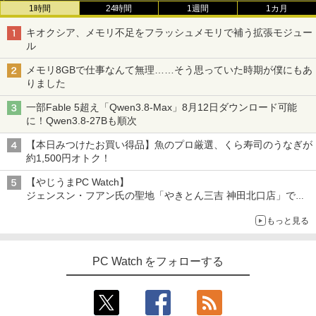
1時間
24時間
1週間
1カ月
キオクシア、メモリ不足をフラッシュメモリで補う拡張モジュー
ル
メモリ8GBで仕事なんて無理……そう思っていた時期が僕にもあ
りました
一部Fable 5超え「Qwen3.8-Max」8月12日ダウンロード可能
に！Qwen3.8-27Bも順次
【本日みつけたお買い得品】魚のプロ厳選、くら寿司のうなぎが
約1,500円オトク！
【やじうまPC Watch】
ジェンスン・フアン氏の聖地「やきとん三吉 神田北口店」で
「ご来店記念コース」を娘と堪能
もっと見る
～コース名を変更したのはNVIDIAに怒られたからではない
PC Watch をフォローする