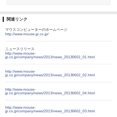
Anker Soundcore Liberty 5 アプリコットピ
On My Road (Stadium ver.)
ONE PIECE モノクロ版 115 (ジャンプコミッ
送料無料【中古】ガラスの仮面 1〜49巻
3
ンク
クスDIGITAL)
by Amazon 炭酸水 ラベルレス 500ml ×24本
までの全巻セット 花とゆめコミックス 美
強炭酸水 ペットボトル 500ミリリットル (Sm
￥250
内すずえ 白泉社（少女コミック）
art Basic)
￥-
￥594
関連リンク
￥7,838
￥1,625
マウスコンピューターのホームページ
http://www.mouse-jp.co.jp/
【2026年アップグレード版】AOKIMI ワイヤ
On My Road (Stadium ver.)
HUNTER×HUNTER モノクロ版 39 (ジャンプ
レスイヤホン bluetooth イヤホン V12 小型
コミックスDIGITAL)
by Amazon 天然水ラベルレス 2L×9本
永遠の記憶 [ 東野 圭吾 ]
4
軽量 ブルートゥースHi-Fi 最大36時間再生 ぶ
￥250
るーとゅーす コードレス ENCノイズキャン
￥572
ニュースリリース
￥1,117
￥2,310
セリング 自動ペアリング Type-C充電 マイク
http://www.mouse-
付き 防水 タッチ式音量調整 スポーツ/通勤/通
jp.co.jp/company/news/2013/news_20130602_01.html
学/WEB会議(ホワイト)
BUGS LIFE
スーパーの裏でヤニ吸うふたり 9巻 (デジタル
￥1,964
http://www.mouse-
版ビッグガンガンコミックス)
コカ・コーラ やかんの麦茶 from 爽健美茶 ラ
jp.co.jp/company/news/2013/news_20130602_02.html
片田舎のおっさん、剣聖になる 11 〜
ベルレス 650mlPET×24本
￥250
5
ただの田舎の剣術師範だったのに、大成
￥810
Xiaomi シャオミ REDMI Buds 8 Lite ワイヤ
した弟子たちが俺を放ってくれない件〜
￥2,009
http://www.mouse-
レスイヤホン Bluetooth 5.4 ノイズキャンセ
【電子書籍】[ 佐賀崎しげる ]
jp.co.jp/company/news/2013/news_20130602_04.html
リング ANC 36時間再生
￥1,430
￥2,980
http://www.mouse-
jp.co.jp/company/news/2013/news_20130602_03.html