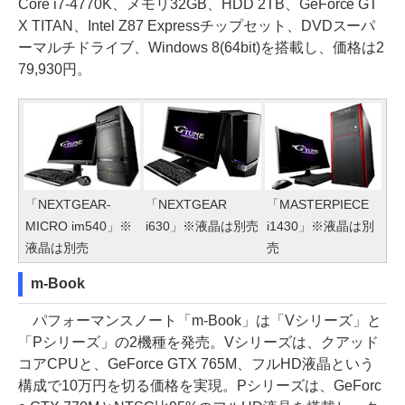
Core i7-4770K、メモリ32GB、HDD 2TB、GeForce GT
X TITAN、Intel Z87 Expressチップセット、DVDスーパ
ーマルチドライブ、Windows 8(64bit)を搭載し、価格は2
79,930円。
「NEXTGEAR-
「NEXTGEAR
「MASTERPIECE
MICRO im540」※
i630」※液晶は別売
i1430」※液晶は別
液晶は別売
売
m-Book
パフォーマンスノート「m-Book」は「Vシリーズ」と
「Pシリーズ」の2機種を発売。Vシリーズは、クアッド
コアCPUと、GeForce GTX 765M、フルHD液晶という
構成で10万円を切る価格を実現。Pシリーズは、GeForc