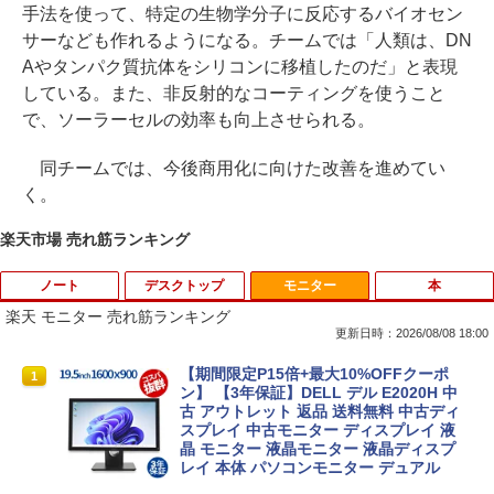
手法を使って、特定の生物学分子に反応するバイオセン
サーなども作れるようになる。チームでは「人類は、DN
Aやタンパク質抗体をシリコンに移植したのだ」と表現
している。また、非反射的なコーティングを使うこと
で、ソーラーセルの効率も向上させられる。
同チームでは、今後商用化に向けた改善を進めてい
く。
楽天市場 売れ筋ランキング
ノート
デスクトップ
モニター
本
楽天 モニター 売れ筋ランキング
更新日時：2026/08/08 18:00
【★最大100%ポイント】【Windows X
【中古】 富士通・NEC・HP・Dell・Len
【期間限定P15倍+最大10%OFFクーポ
1
1
1
P 搭載】大手メーカー おまかせ ノートパ
ovoなど有名メーカーから特選 店長セレ
ン】 【3年保証】DELL デル E2020H 中
ソコン/Celeron Core2/メモリ:4GB/SSD:
クト おまかせデスクトップPC デュアル
古 アウトレット 返品 送料無料 中古ディ
128GB/15.6インチ 大画面/DVD/新品 マ
モニターセット WPS Office付き Windo
スプレイ 中古モニター ディスプレイ 液
ウス 付き/中古ノートPC 中古ノートパソ
ws11-Pro メモリ8GB SSD256GB コアi5
晶 モニター 液晶モニター 液晶ディスプ
コン パソコン 中古パソコン
(第8世代以降)搭載 DVDドライブ 22イン
レイ 本体 パソコンモニター デュアル
チ以上液晶ディスプレイセット 中古パソ