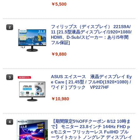
コン
￥9,999
￥5,500
￥35,800
中古パソコン 東芝TOSHIBA B35 15.6型
フィリップス（ディスプレイ） 221S9A/
2
2
第5世代Celeron メモリ8GB SSD128GB
11 [21.5型液晶ディスプレイ/1920×1080/
Windows11 Office 2019搭載 在宅勤務
富士通 FMV K5010 AIO 23.8インチ 第10
HDMI、D-Sub/スピーカー：あり/5年間
2
仕事用 学習用 中古PC 仕事 家庭 安い 激
世代 Core i5 メモリ16GB Nvme M.2 SS
フル保証]
安
D 512GB Office付き Webカメラ WiFi W
indows11 中古一体型
￥9,880
￥13,500
￥49,800
ASUS エイスース 液晶ディスプレイ Ey
3
【★最大100%ポイント】【新生活応援・
e Care [ 21.45型 / フルHD(1920×1080) /
3
2026】【Office 2019 H&B】【カメラ×F
【期間限定P15倍+最大10%OFFクーポ
ワイド ] ブラック VP227HF
3
HD】富士通 LIFEBOOK U939/第8世代 C
ン】 【3年保証】APPLE アップル MAC
ore i5/メモリ:8GB/M.2 SSD:256GB/512
MINI SSD256GB メモリ8GB APPLE Ma
￥10,980
GB/1TB/Wi-fi/Bluetooth/13.3型/HDMI/U
c OS X 中古 アウトレット 返品 送料無料
SB-C/USB3.1/パソコン 中古PC 中古ノー
中古デスクトップパソコン 中古パソコン
トパソコン Windows11
デスクトップパソコン デスクトップ PC
【期間限定5%OFFクーポン 8/12 10時ま
4
￥25,800
￥55,000
で】 モニター 23.8インチ 144Hz FHD p
cモニター フリッカーレス FullHD ブル
ーライトカット ノングレア ディスプレイ