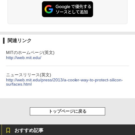
ウォーター ペットボトル 静岡県産 500ミリリ
￥7,990
ター/ハンターハンター
ットル (Smart Basic)
￥250
￥770
￥18,590
￥1,380
Anker Soundcore P31i ブラック
BRUCE WAYNE feat. Flo Milli, ATL Jacob
異世界居酒屋「のぶ」(22) (角川コミックス・
[Explicit]
エース)
【Amazon.co.jp限定】 い・ろ・は・す 2L P
集英社 コンパクト版 学習まんが 日本の
2
ET ラベルレス ×8本
￥5,990
歴史 全巻セット(全20巻+別巻2)
関連リンク
￥250
￥832
￥1,112
￥18,590
MITのホームページ(英文)
http://web.mit.edu/
Anker Soundcore Liberty 5 ミッドナイトブ
On My Road (Stadium ver.)
ONE PIECE モノクロ版 115 (ジャンプコミッ
ラック
クスDIGITAL)
by Amazon 天然水ラベルレス 2L×9本
ニュースリリース(英文)
【送料無料】HUNTER×HUNTER 1-39巻
3
￥250
http://web.mit.edu/press/2013/a-cooler-way-to-protect-silicon-
セット
￥14,990
￥594
￥1,117
surfaces.html
￥19,096
【2026年アップグレード版】AOKIMI ワイヤ
On My Road (Stadium ver.)
HUNTER×HUNTER モノクロ版 39 (ジャンプ
レスイヤホン bluetooth イヤホン V12 小型
コミックスDIGITAL)
by Amazon 炭酸水 ラベルレス 500ml ×24本
トップページに戻る
軽量 ブルートゥースHi-Fi 最大36時間再生 ぶ
強炭酸水 ペットボトル 500ミリリットル (Sm
￥250
2027 青山学院中等部・直前対策合格セッ
4
るーとゅーす コードレス ENCノイズキャン
art Basic)
￥572
ト問題集(5冊) 中学受験 過去問の傾向と
セリング 自動ペアリング Type-C充電 マイク
対策 / 参考書 自宅学習 送料無料 / 受験専
付き 防水 タッチ式音量調整 スポーツ/通勤/通
おすすめ記事
￥1,625
門サクセス
学/WEB会議(ホワイト)