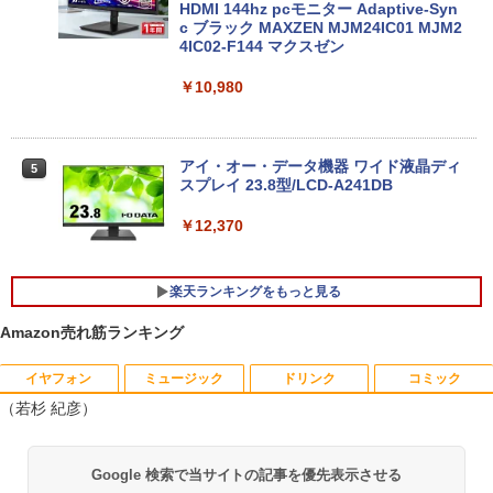
HDMI 144hz pcモニター Adaptive-Syn
ノートパソコン 新品 14型 Office付き Wi
【ポイント10倍】美品 HP 400 G6 SF 9
c ブラック MAXZEN MJM24IC01 MJM2
4
4
ndows11 第11世代Intel メモリ8GB SSD
世代 Core i5 9500 メモリ8GB 16GB 32
4IC02-F144 マクスゼン
256GB/512GB 日本語キーボード 初期設
GB 新品M.2SSD256GB 512GB office付
定済 軽量 薄型 14インチ 学習用 PC 子ど
き デスクトップパソコン 中古パソコン P
￥10,980
も 11世代 インテル 1年保証 在宅勤務 テ
C Windows11 pro Win11 3画面対応 PC
レワーク ギフト 楽天1位 送料無料
800 600 G5 G4 モニタ セット オフィス
2024 搭載 選択可 8世代 10世代 DELL 13
11a
￥29,800
アイ・オー・データ機器 ワイド液晶ディ
5
スプレイ 23.8型/LCD-A241DB
￥36,740
￥12,370
【期間限定破格金額！】新生活 新古品 W
5
in11搭載 パソコンノートパソコンoffice
付き 初心者向けノートPC 初期設定済 1
【エントリーでポイント100％還元チャ
5
楽天ランキングをもっと見る
5.6型 インテル高速CPU ランダムで発送
ンス】GMKtec G10 ミニPC【AMD Ryz
メモリ4GB～ 高速SSD1TB 最大 フルHD
en 5 3500U DDR4 16GB 512GB/256GB/
Amazon売れ筋ランキング
Webカメラ zoom 軽量薄型 無線 型番更
1T SSD】4C/8T 3.7GHz 64GB 16T拡張
新で在庫処分
Windows11 Pro 8K/4K 3画面出力 LAN *
2 WiFi5 Bluetooth5.0 Nucbox みにpc
イヤフォン
ミュージック
ドリンク
コミック
【本日限定★P最大29.5倍★お買い物マ
Ryzen 5 N95/N97/N100/4300U/N150よ
1
￥12,980
（若杉 紀彦）
ラソン+SUP★要エントリー】【中古/送
り高性能
料無料】13冊新品 ハンター協会公式ハン
ターズガイド付 全国送料無料! HUNTER
￥61,999
Anker Soundcore P40i オフホワイト
BRUCE WAYNE feat. Flo Milli, ATL Jacob
by Amazon 天然水 ラベルレス 500ml ×24本
薬屋のひとりごと 17巻 (デジタル版ビッグガ
×HUNTER ＜1-39巻セット＞ / 冨樫義博 /
Google 検索で当サイトの記事を優先表示させる
[Explicit]
富士山の天然水 バナジウム含有 水 ミネラル
ンガンコミックス)
全巻 漫画全巻 全巻セット ハンターxハン