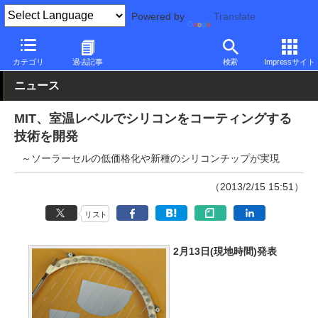
Powered by
Translate
PC Watch
市場
技術
その他
カテゴリ
過去記事
検索
Impressサイト
ニュース
MIT、室温レベルでシリコンをコーティングする
技術を開発
～ソーラーセルの低価格化や新種のシリコンチップが実現
（2013/2/15 15:51）
リスト
2月13日(現地時間)発表