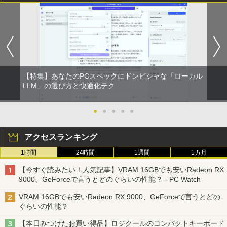
BUGS LIFE
スーパーの裏でヤニ吸うふたり 9巻 (デジタル
￥19,250
￥1,964
版ビッグガンガンコミックス)
【Amazon.co.jp限定】 伊藤園 磨かれて、澄
みきった日本の水 2L 8本 ラベルレス [ ケース
￥250
] [ 水 ] [ ペットボトル ] [ 箱買い ] [ ストック
￥810
Xiaomi シャオミ REDMI Buds 8 Lite ワイヤ
] [ 水分補給 ]
【全巻】 シャングリラ・フロンティア ～
5
レスイヤホン Bluetooth 5.4 ノイズキャンセ
クソゲーハンター、神ゲーに挑まんとす
リング ANC 36時間再生
￥998
～ 1-27巻セット （KCデラックス） [ 硬
【特集】あなたのPCスペックにドンピシャな「ローカル
梨菜 ]
￥3,480
LLM」の選び方と快適化テク
￥21,417
●
●
●
●
●
アクセスランキング
1時間
24時間
1週間
1カ月
【今すぐ読みたい！人気記事】VRAM 16GBでも安いRadeon RX
9000、GeForceで言うとどのぐらいの性能？ - PC Watch
VRAM 16GBでも安いRadeon RX 9000、GeForceで言うとどの
ぐらいの性能？
【本日みつけたお買い得品】ロジクールのコンパクトキーボード