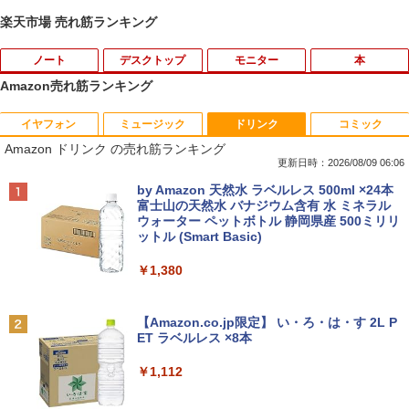
楽天市場 売れ筋ランキング
ノート
デスクトップ
モニター
本
Amazon売れ筋ランキング
イヤフォン
ミュージック
ドリンク
コミック
【★最大100%ポイント】富士通 タブレ
ルイジアナ近代美術館 ポスター A3
1
1
Amazon ドリンク の売れ筋ランキング
ット Q739/第8世代 Core i3/メモリ:4GB/
SSD:128GB/13.3型 フルHD/1920x1080/
更新日時：2026/08/09 06:06
￥11,000
Wi-fi/Bluetooth/WEBカメラ/USB 3.1 Ty
Anker Soundcore P40i オフホワイト
BRUCE WAYNE feat. Flo Milli, ATL Jacob
by Amazon 天然水 ラベルレス 500ml ×24本
pe-C/Office/中古 タブレットPC ノート
[Explicit]
富士山の天然水 バナジウム含有 水 ミネラル
パソコン Windows11 Windows10
ウォーター ペットボトル 静岡県産 500ミリリ
￥7,990
ットル (Smart Basic)
￥250
￥15,800
【新品】 メダリスト 全巻 【特典付き】
2
￥1,380
1巻-15巻 セット 最新 【描き下ろしコー
スター】 つるまいかだ 講談社 アフタヌ
Anker Soundcore P31i ブラック
BRUCE WAYNE feat. Flo Milli, ATL Jacob
ーンKC いのり 光 いるか フィギュア ス
90日保障 いまさらですが WINDOWS X
2
[Explicit]
【Amazon.co.jp限定】 い・ろ・は・す 2L P
ケート 漫画 マンガ まんが 全巻セット
P搭載 XPなら最強レベル 富士通 FM
ET ラベルレス ×8本
￥5,990
【送料無料】
V-A561/572 高速CPU Core I5 2.50G W
￥250
INDOWS XP ソフトに最適 メモリー2.0
￥1,112
G 250G DVD 【中古】
￥11,572
￥18,700