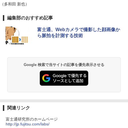
（多和田 新也）
超得2,500円OFF&P2倍｜第8世代 office
5
薬屋のひとりごと 17巻 (デジタル版ビッグガ
付き｜楽天1位 三冠獲得｜豪華特典付き
編集部のおすすめ記事
ンガンコミックス)
｜最大180日保証｜Core i5 第8世代｜中
古ノートパソコン Windows11 office付
富士通、Webカメラで撮影した顔画像か
き｜15.6型 テンキー付き｜ノートパソコ
￥770
ら脈拍を計測する技術
ンWindows11 第8世代｜ノートパソコン
｜パソコン｜PC｜中古PC
￥29,800
異世界居酒屋「のぶ」(22) (角川コミックス・
エース)
Google 検索で当サイトの記事を優先表示させる
￥832
ONE PIECE モノクロ版 115 (ジャンプコミッ
クスDIGITAL)
￥594
関連リンク
富士通研究所のホームページ
http://jp.fujitsu.com/labs/
HUNTER×HUNTER モノクロ版 39 (ジャンプ