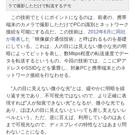
ラで撮影しただけで転送するデモ
この技術でとくにポイントになるのは、前者の、携帯
端末のカメラで撮影しただけでPCの識別とネットワーク
接続を可能にする点だ。この技術は、
2012年6月に同社
が発表
した「映像媒介通信技術」と呼ばれるものを基礎
にしている。これは、人の目には見えない微小な光の明
暗によってビットを表し、数Mbps程度の転送速度でデー
タを転送するというもの。今回の技術では、ここにIPア
ドレスやSSIDなどを重畳し、対象PCと携帯端末とのネ
ットワーク接続を行なわせる。
“人の目に見えない微小な光”とは、緩やかに明暗を繰
り返す光であり、不可視光ではないので、より正確に表
現すれば“人が知覚できない光”となるが、微小な光でも
あり、ほぼ人の目に見えないといっても差し支えないレ
ベルという。ただ、逆に言えば、利用しているのはあく
まで可視光なので、ディスプレイの特性などはあまり問
わないことになる。