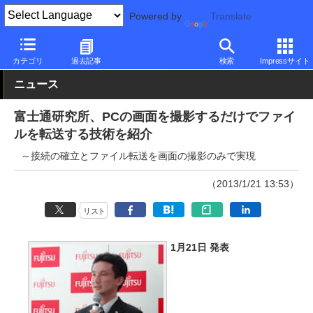
Powered by
Translate
PC Watch
市場
技術
富士通
カテゴリ
過去記事
検索
Impressサイト
ニュース
富士通研究所、PCの画面を撮影するだけでファイ
ルを転送する技術を紹介
～接続の確立とファイル転送を画面の撮影のみで実現
（2013/1/21 13:53）
リスト
1月21日 発表