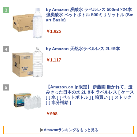
Anker Soundcore Liberty 5 ミッドナイトブ
見知らぬ糸
ラック
by Amazon 炭酸水 ラベルレス 500ml ×24本
【全巻】 悪役のエンディングは死のみ 1-
3
強炭酸水 ペットボトル 500ミリリットル (Sm
￥250
11巻セット （フロース コミック） [ S
art Basic)
￥14,990
UOL ]
【クーポン使用で25,460円 8/2〜10迄】
3
軽量 小型 レッツノート SV8 12.1型 第8
￥1,625
世代 Corei5 8365U メモリ16GB M.2 SS
￥12,342
D 256GB Wi-Fi5 Bluetooth USB Type-
C Webカメラ Windows11 Pro MS offic
【2026年アップグレード版】AOKIMI ワイヤ
On My Road (Stadium ver.)
e2019 搭載 ノートパソコン 訳あり Let's
レスイヤホン bluetooth イヤホン V12 小型
by Amazon 天然水ラベルレス 2L×9本
note レビュー投稿で180日保証
軽量 ブルートゥースHi-Fi 最大36時間再生 ぶ
￥250
【送料無料】ハヤブサ消防団 〔2〕／池
4
るーとゅーす コードレス ENCノイズキャン
井戸潤
￥1,117
セリング 自動ペアリング Type-C充電 マイク
￥26,800
付き 防水 タッチ式音量調整 スポーツ/通勤/通
￥2,200
学/WEB会議(ホワイト)
On My Road (Stadium ver.)
￥1,964
レビュー投稿 5年保証｜MS Office 2024
【Amazon.co.jp限定】 伊藤園 磨かれて、澄
4
H&B 搭載｜中古ノートパソコン Windo
みきった日本の水 2L 8本 ラベルレス [ ケース
￥250
ws11 Office付｜テンキー DVD 搭載｜C
最強宮廷指南役のおっさん、追放された
] [ 水 ] [ ペットボトル ] [ 箱買い ] [ ストック
5
ore i5 第7世代 メモリ 8GB SSD 256GB
Xiaomi シャオミ REDMI Buds 8 Lite ワイヤ
僻地で無双する〜幻となった種族の美少
] [ 水分補給 ]
｜店長厳選 Lenovo ThinkPad 15.6型 Bl
レスイヤホン Bluetooth 5.4 ノイズキャンセ
女たちを育てて辺境を開拓〜（コミッ
uetooth Wi-Fi 無線｜中古 パソコン 中古
リング ANC 36時間再生
ク） ： 5 【電子書籍】[ 咲宮まふ ]
￥998
PC Word Excel
￥3,480
￥792
￥29,800
Amazonランキングをもっと見る