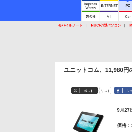
モバイルノート
NUC/小型パソコン
M
SSD
キーボード
マウス
ユニットコム、11,980円の
ポスト
リスト
シ
9月2
価格：1