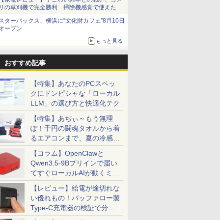
リの草刈機で完全勝利 掃除機感覚で使えた
スターバックス、横浜に“文化財カフェ”8月10日
オープン
もっと見る
おすすめ記事
【特集】あなたのPCスペッ
クにドンピシャな「ローカル
LLM」の選び方と快適化テク
【特集】あぢぃ～もう無理
ぽ！千円の闘魂タオルから着
るエアコンまで、夏の冷感グ
ッズ一挙紹介
【コラム】OpenClawと
Qwen3.5-9Bプリインで届い
てすぐローカルAIが動くミニ
PC「SER9 Pro」
【レビュー】給電が途切れな
い優れもの！バッファロー製
Type-C充電器の検証で分か
ったこと