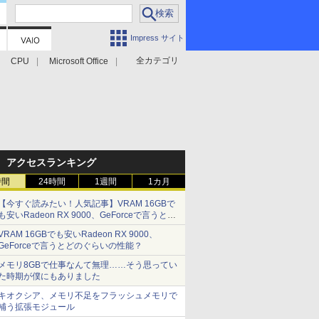
Impress サイト
全カテゴリ
CPU
Microsoft Office
アクセスランキング
時間
24時間
1週間
1カ月
【今すぐ読みたい！人気記事】VRAM 16GBで
も安いRadeon RX 9000、GeForceで言うとど
のぐらいの性能？ - PC Watch
VRAM 16GBでも安いRadeon RX 9000、
GeForceで言うとどのぐらいの性能？
メモリ8GBで仕事なんて無理……そう思ってい
た時期が僕にもありました
キオクシア、メモリ不足をフラッシュメモリで
補う拡張モジュール