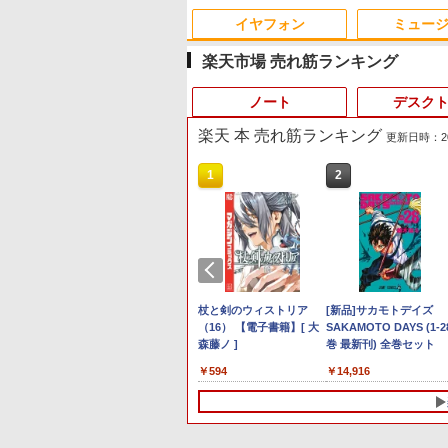
イヤフォン
ミュー
楽天市場 売れ筋ランキング
ノート
デスク
楽天 本 売れ筋ランキング
更新日時：2026
10
10
1
1
1
1
2
2
2
2
Anker Soundcore P40i
BRUCE WAYNE feat.
【Amazon.co.jp限定】
薬屋のひとりごと 17巻
Anker Soundcore P31i
BRUCE WAYNE feat.
by Amazon 天然水 ラ
異世界居酒屋「のぶ」
オフホワイト
Flo Milli, ATL Jacob
い・ろ・は・す 2L PET
(デジタル版ビッグガン
ブラック
Flo Milli, ATL Jacob
ベルレス 500ml ×24本
(22) (角川コミックス・
[Explicit]
ラベルレス ×8本
ガンコミックス)
[Explicit]
富士山の天然水 バナジ
エース)
￥7,990
￥5,990
ウム含有 水 ミネラルウ
￥250
￥1,112
￥770
￥250
￥1,380
￥832
ォーター ペットボトル
定価格／
る（8）
トリーでポイント100％還元のチャ
と相性抜群】27インチ 4K USB-C接
Lenovo ThinkPad E15
[9月上旬より発送予定]
R160-NEC Chromebook
【3,000円クーポンOFF】 ミニPC minipc
【送料無料】TF: 富士通
杖と剣のウィストリア
静岡県産 500ミリリッ
価格重視訳あり ノート
＼500円OFFクーポンあ
[新品]サカモトデイズ
中古パソコン
ートパソコ
典つき】
MKtec ミニPC AMD Ryzen 5
DCI-P3 UHD 3840×2160 ゲーミン
Gen2 (2020年モデル) [
[新
Y2 1点 ChromeOS 11.6
6GBメモリ 128GB SSD Windows11 パソ
23.8型液晶ディスプレイ
（16） 【電子書籍】[ 大
トル (Smart Basic)
ソコン Office付き 店長
り！／ モバイルモニタ
SAKAMOTO DAYS (1-2
One |
6点セット
雁木万里 ]
HS 6コア12スレッド MAX5.0GHz
ー 最大65w給電 450nits輝度 PC
Windows11 / Office付き
品]HUNTER×HUNTER ハ
型 CPU Intel Celeron
コン 静音 office ミニパソコン デスクトッ
DY24-9T / B24-9 TS/
森藤ノ ]
まかせ 東芝 富士通 NEC
15.6インチ 1080PフルH
巻 最新刊) 全巻セット
世代 | C
m GOLD
32GB/最大128GB Radeon 760M
 IPS 1ms応答 60Hz【スピーカー
/ SSD256GB 512GB /
ンター×ハンター (1-39巻
N4020 メモリ 4GB
プ オフィス mini pc デスクトップミニpc
FullHD 1920x1080/ D-
DELL HP等 Celeron 初
ディスプレイ VESA対応
MEM:8G
99
90
￥35,800
￥19,096
￥5,980
￥24,900
￥6,480
￥594
￥7,800
￥9,480
￥14,916
￥23,98
2GB
.0 M.2 2280 SSD1TB/最大2×8TB
ESA】FreeSync/HDR/チルト/水平垂
8GB メモリ / AMD
最新刊) 全巻セット [入荷
LPDDR4 SSD 32GB
2画面 HDMI 省エネ 軽量 BMAX B1plus み
sub,DVI,Displayport フ
てパソコンを使う方や初
コスパ デュアルモニタ
ROM |
ndows11
Bluetooth5.2 2.5Gbps LAN*2
高さ調整 kksmart S-4K27C パール
Ryzen 5 PRO 4650U ] 初
予約]
eMMC 2021製 WebKカメ
にpc 在宅勤務
ルHD(1920×1080) 中古デ
心者向け メモリ4GB
サブモニター ゲーミン
ルHD |
付き 初期設
静音 mini pc Windows11 Pro 4K 3
期設定不要 Office テンキ
ラ付き 360度回転可能
ィスプレイ 中古モニター
HDD320GBまたは
モニター ポータブルモ
属
ンチ フル
M6 Ultra
ー 中古 レノボ シンクパ
ACアダプタ付き 【中古
/24型 ワイド 液晶モニタ
SSD128GB
ター 外付けモニター リ
初心者 学
ット 中古ノートパソコン
品整備品】
ー【3ケ月保証】
Windows11/10 OS選択
ートワーク IPS mini pc