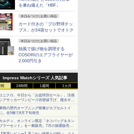
を兼ね備えた「HBF」
本日みつけたお買い得品
カード付きの「プロ野球チッ
プス」が24袋セットでオトク
本日みつけたお買い得品
熱風で揚げ物を調理する
COSORIのエアフライヤーが
2,000円引き
Impress Watchシリーズ 人気記事
時間
24時間
1週間
1カ月
ユニクロ、今日から「お盆特別セール」。涼感
シアサッカーワンピース待望値下げ、撥水ギア
ショーツは1990円に
東映の歴代オープニング映像がカプセルトイ
に。全5種で8月下旬発売
カルディ、オンライン限定「ネコバッグ＆タン
ブラーセット」を一般販売。7月の抽選販売の
当選無効分
【家電レビュー】手ごわい雑草との戦い、コメ