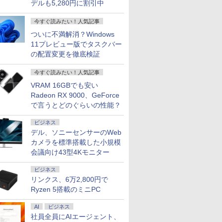
デルも5,280円に割引中
今すぐ読みたい！人気記事
ついに不満解消？Windows
11プレビュー版でタスクバー
の配置変更を徹底検証
今すぐ読みたい！人気記事
VRAM 16GBでも安い
7
7
2
7
8
8
9
9
3
8
Radeon RX 9000、GeForce
で言うとどのぐらいの性能？
ビジネス
デル、ソニーセンサーのWeb
カメラを標準搭載した小規模
会議向け43型4Kモニター
コン Surface
0円クーポンOFF】 ミニPC minipc
証】モニター 21.5インチ 23インチ
N'ON JAPAN (ロ
【中古】【極軽極薄】東
【送料無料】100日後に英
中古パソコン | HP | ProOne 600 G4 All-in-
【中古】ASUS(エイスース) TUF Gaming
【最新Office2024】中古
[新品]ゴールデンカムイ
＼11日まで限定価格
妹は知っている（
【エントリー
【Macと相性
 高性能第7世代Core
リ 128GB SSD Windows11 パソ
 フルhd 高画質 100Hz VA ノング
グ・オン・ジャパ
芝 dynabook G83 13.3型
語がものになる1日10分ネ
One | Windows11 | 一体型 | 一年保証 | 第8
VG279QM5A 【196-ud】
パソコン ノートPC Intel
(1-31巻 全巻) 全巻セット
【楽天1位】ノート
【電子限定特典つき
ンス】GMKte
続 98%DCI-
ビジネス
00U WEBカメラ内蔵
音 office ミニパソコン デスクトッ
光沢 ディスプレイ パソコンモニタ
26年 10月号
FHD(1920x1080)液晶 第
イティブ英語書き写し／
世代 | Core i5 8500T 2.1(～最大3.5)GHz |
Core 第8世代Core i5 12.5
ン 新品 福袋 6点セ
【電子書籍】[ 雁木万
7640HS 6
グモニター 最大
￥25,828
￥18,612
リンクス、6万2,800円で
s 11 Pro MS
ィス mini pc デスクトップミニpc
モニター フルハイビジョン 23.8イン
10世代Core i5-10210U /
ブレット・リンゼイ／井
MEM:8GB | SSD:256GB(新品) | DVD-
型 NEC VKM17B3
Intel Pentium GOL
DDR5 32GB
モニター IP
0
0
0
￥28,050
￥1,980
￥23,980
￥19,800
￥30,800
￥792
￥91,999
￥32,890
 2024選択可 12.3型
DMI 省エネ 軽量 BMAX B1plus み
モニター アイリスオーヤマ DT-JF*
8GB / SSD256GB / Web
上麻衣
ROM | 無線LAN:なし | Webカメラ内蔵 | フ
VKM17B4シリーズ
6500Y メモリ12GB
PCIe3.0 M.
搭載/VESA】
Ryzen 5搭載のミニPC
560x1440) Wi-Fi
在宅勤務
カメラ内蔵 / USB Type-C
ルHD | Win11Pro64Bit | ACアダプター付
OFFICE windows11
SSD256GB Window
USB4 Bluet
直回転/高さ調整
 Bluetooth
/ HDMI / 無線LAN
属
Webカメラ内蔵 初期設定
WPS Office付き 初
VESA 静音 mi
グレー
AI
ビジネス
eConnect USB3.0
Bluetooth / Win11 Pro搭
不要 初心者向け メモリー
定済み 15.6インチ 
画面出力 M6 U
社員全員にAIエージェント、
載 /Office 2024 H&B / A
8GB SSD256GB USB 3.0
HD ノートPC 初心者