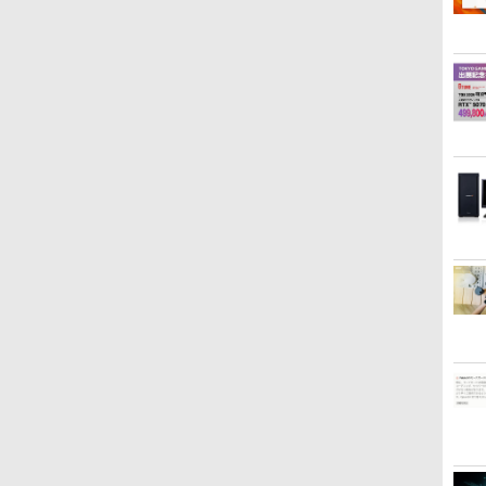
ト
パソコン ノートPC 中古
MicrosoftOffice2024可
ソコン 中古 PC パソコン
コ
品【あす楽】
Windows11 中古ノート
中古ノートPC 最大
パソコン
SSD1TB 最大メモリ
16GB