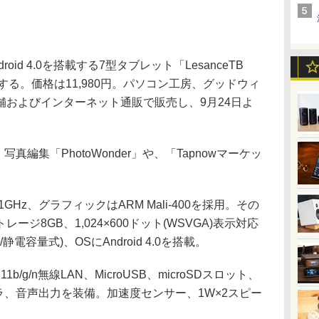
d 4.0を搭載する7型タブレット「LesanceTB
売する。価格は11,980円。パソコン工房、グッドウィ
舗およびインターネット通販で販売し、9月24日よ
真編集「PhotoWonder」や、「Tapnowマーケッ
 1GHz、グラフィックはARM Mali-400を採用。その
ージ8GB、1,024×600ドット(WSVGA)表示対応
電容量式)、OSにAndroid 4.0を搭載。
b/g/n無線LAN、MicroUSB、microSDスロット、
素カメラ、音声出力を装備。加速度センサー、1W×2スピー