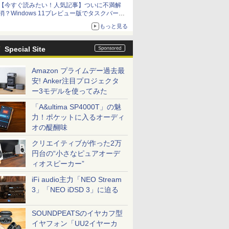
【今すぐ読みたい！人気記事】ついに不満解
消？Windows 11プレビュー版でタスクバーの
配置変更を徹底検証 - PC Watch
もっと見る
Special Site
Amazon プライムデー過去最
安! Anker注目プロジェクタ
ー3モデルを使ってみた
「A&ultima SP4000T」の魅
力！ポケットに入るオーディ
オの醍醐味
クリエイティブが作った2万
円台の“小さなピュアオーデ
ィオスピーカー”
iFi audio主力「NEO Stream
3」「NEO iDSD 3」に迫る
SOUNDPEATSのイヤカフ型
イヤフォン「UU2イヤーカ