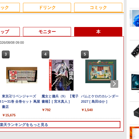
ジック
ドリンク
コミック
トップ
モニター
本
/08/08 09:00
3
3
3
4
4
4
3
5
5
5
6
1
6
6
Anker Soundcore
On My Road (Stadium
by Amazon 天然水ラベ
ONE PIECE モノクロ版
【2026年アップグレー
On My Road (Stadium
by Amazon 炭酸水 ラ
HUNTER×HUNTER モ
Xiaomi シャオミ REDMI
BUGS LIFE
コカ・コーラ やかんの麦
スーパーの裏でヤニ吸う
Liberty 5 ミッドナイト
ver.)
ルレス 2L×9本
115 (ジャンプコミック
ド版】AOKIMI ワイヤ
ver.)
ベルレス 500ml ×24本
ノクロ版 39 (ジャンプ
Buds 8 Lite ワイヤレス
茶 from 爽健美茶 ラベル
ふたり 9巻 (デジタル版ビ
￥250
ブラック
スDIGITAL)
レスイヤホン
強炭酸水 ペットボトル
コミックスDIGITAL)
イヤホン Bluetooth 5.4
レス 650mlPET×24本
ッグガンガンコミックス)
￥250
￥1,117
￥250
bluetooth イヤホン
500ミリリットル
ノイズキャンセリング
￥14,990
￥594
￥1,964
￥1,625
￥572
￥3,480
￥2,009
￥810
V12 小型軽量 ブルート
(Smart Basic)
ANC 36時間再生
パ
 | HP | ProOne 600 G4 All-in-
【中古】 富士通
モニター 液晶モニター パ
東京卍リベンジャーズ
ゥースHi-Fi 最大36時間
ノートパソコン 極軽量約
JAPANNEXT｜ジャパン
魔女と傭兵（9） 【電子
【エントリーでポイント100％還元のチャ
【1500円OFFクーポン】
【返品OK!条件付】マク
バムとケロのカレンダー
ノートパソ
【3,00
【3年保
ROCKI
お
ー
8
 Windows11 | 一体型 | 一年保証 | 第8
LIFEBOOK A576 第6世
ソコンモニター ゲーミン
1〜31巻 全巻セット 蔦屋
再生 ぶるーとゅーす コ
965g 富士通 LIFEBOOK
ネクスト モバイル液晶デ
書籍】[ 宮木真人 ]
ンス】GMKtec ミニPC AMD Ryzen 5
【DVDドライブ&テンキ
スゼン PCモニター 27型
2027 [ 島田ゆか ]
Pro 5
6GBメモ
27インチ
ッキン
D
ore i5 8500T 2.1(～最大3.5)GHz |
代Corei5 メモリ8GB
グモニター PCモニター
書店
ードレス ENCノイズキ
U748 14インチ 高性能第7
ィスプレイ(10.5
7640HS 6コア12スレッド MAX5.0GHz
ー】ノートパソコン 中古
FHD 液晶 IPS 非光沢
i5-73
コン 静
レア 非
ン) 20
￥792
￥1,540
め
B | SSD:256GB(新品) | DVD-
SSD120GB SSD256GB
液晶ディスプレイ 27イン
ャンセリング 自動ペア
世代Core i5-7300U カメ
型/IPS/FHD+
DDR5 32GB/最大128GB Radeon 760M
パソコン 15.6インチ
MJM27IC01 Adaptive-
Window
プ オフ
ー PC
0
￥12,800
￥13,800
￥15,675
￥16,500
￥14,440
￥91,999
￥21,800
￥14,780
￥24,89
￥24,90
￥11,98
￥1,080
ー
 無線LAN:なし | Webカメラ内蔵 | フ
DVDROM テンキー搭載
チ ディスプレイ フィリッ
リング Type-C充電 マ
ラ内蔵 メモリ最大16GB
1920×1280/60Hz/50ms)
PCIe3.0 M.2 2280 SSD1TB/最大2×8TB
SSD256GB メモリ8GB
Sync対応 FullHD 液晶デ
0ffice
2画面 H
チ 液晶
グ
 Win11Pro64Bit | ACアダプター付
15.6インチ 大画面 無線
プス 27型 1920×1080/
イク付き 防水 タッチ式
SSD1TB 薄い軽い FHD液
(シルバー) JN-MD-
USB4 Bluetooth5.2 2.5Gbps LAN*2
Core i3-8130U 第8世代
ィスプレイ 27インチ パ
2K液晶(2
にpc 
[HB]
楽天ランキングをもっと見る
ニ
LAN 中古パソコン ノート
HDMI D-Sub ブラック ス
音量調整 スポーツ/通
晶 type-C WIFI
IPS105FHDPR
VESA 静音 mini pc Windows11 Pro 4K 3
Microsoft Office付き
ソコンモニター ノングレ
Mini-DP
モ
windows11 中古PC ノー
ピーカー：なし 5年間フ
勤/通学/WEB会議(ホワ
Bluetooth Office付き
画面出力 M6 Ultra
Windows11 東芝
ア フリッカーフリー
Surfac
可
トパソコン Windows10
ル保証 27E2N2100/11
イト)
5GWIFI Bluetooth最新
dynabook B65 ノートパ
144Hz【KK9N0D18P】