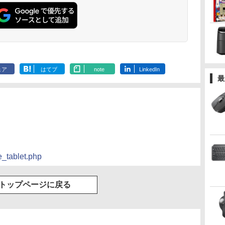
ェア
はてブ
note
LinkedIn
最
e_tablet.php
トップページに戻る