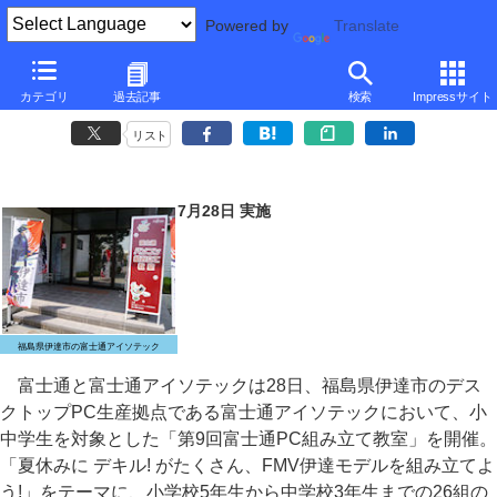
Powered by
Translate
福島県の富士通アイソテックでPC組み立て教室を開催
カテゴリ
過去記事
検索
Impressサイト
～一体型デスクトップPCの組み立てに26組の親子が挑戦
リスト
7月28日 実施
福島県伊達市の富士通アイソテック
富士通と富士通アイソテックは28日、福島県伊達市のデス
クトップPC生産拠点である富士通アイソテックにおいて、小
中学生を対象とした「第9回富士通PC組み立て教室」を開催。
「夏休みに デキル! がたくさん、FMV伊達モデルを組み立てよ
う!」をテーマに、小学校5年生から中学校3年生までの26組の