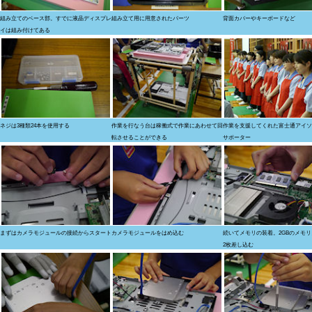
組み立てのベース部。すでに液晶ディスプレ
組み立て用に用意されたパーツ
背面カバーやキーボードなど
イは組み付けてある
ネジは3種類24本を使用する
作業を行なう台は稼働式で作業にあわせて回
作業を支援してくれた富士通アイソ
転させることができる
サポーター
まずはカメラモジュールの接続からスタート
カメラモジュールをはめ込む
続いてメモリの装着。2GBのメモ
2枚差し込む