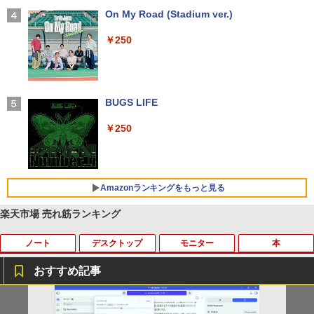
【2026年アップグレード版】AOKIMI ワイヤ
On My Road (Stadium ver.)
レスイヤホン bluetooth イヤホン V12 小型
軽量 ブルートゥースHi-Fi 最大36時間再生 ぶ
￥250
るーとゅーす コードレス ENCノイズキャン
セリング 自動ペアリング Type-C充電 マイク
付き 防水 タッチ式音量調整 スポーツ/通勤/通
学/WEB会議 6.0(オフホワイト)
BUGS LIFE
￥2,599
￥250
Xiaomi シャオミ REDMI Buds 8 Lite ワイヤ
レスイヤホン Bluetooth 5.4 ノイズキャンセ
リング ANC 36時間再生
Amazonランキングをもっと見る
￥3,480
楽天市場 売れ筋ランキング
ノート
デスクトップ
モニター
本
【Amazon.co.jp限定】 い・ろ・は・す 2L P
薬屋のひとりごと 17巻 (デジタル版ビッグガ
ET ラベルレス ×8本
ンガンコミックス)
おすすめ記事
￥1,112
￥770
[訳アリ★格安] ノートパソコン Window
PHILIPS 241V8 LED液晶モニター 23.8
【楽天ブックス限定特典】原かれん 1st
1
1
1
s11 15.6型 HP 250 G7 第七世代 Core-i3
インチワイド ブラック 1920×1080 （フ
写真集 どストライク(生写真1枚) [ 原 か