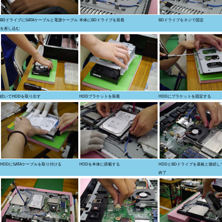
BDドライブにSATAケーブルと電源ケーブル
本体にBDドライブを装着
BDドライブをネジで固定
を差し込む
続いてHDDを取り出す
HDDブラケットを装着
HDDにブラケットを固定する
HDDにSATAケーブルを取り付ける
HDDを本体に搭載する
HDDとBDドライブを基板と接続し
終了