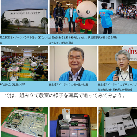
組立教室はスポーツプラザを使って行なわれ
会場を訪れると栃本社長とともに、伊達正宗
参加者で記念撮影
た
とぺしゅ。がお出迎え
PC組み立て教室の様子
富士通アイソテックの栃本政一社長
富士通アイソテックのボリュームプ
統括部統括部長代理の鈴井勤氏
では、組み立て教室の様子を写真で追ってみてみよう。