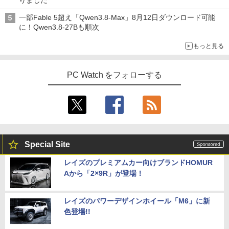
りました
品 SSD:256GB/512GB/1TB/DVD/Wi-fi/1
刊) 全巻セット [入荷予約]
￥810
5.6型/Office/HDMI/USB3.1/中古PC 中古
￥2,009
一部Fable 5超え「Qwen3.8-Max」8月12日ダウンロード可能
ノートパソコン Windows11 Win11正式
￥19,096
に！Qwen3.8-27Bも順次
対応
アイオーデータ｜I-O DATA 液晶ディスプ
4
レイ(23.8型/ADS/FullHD 1920×1080/10
もっと見る
￥27,800
0Hz/5ms/HDMI/DP/USB Type-C/VESA/5
年保証・無輝点保証)(ホワイト) LCD-C2
ふかふかダンジョン攻略記〜俺の異世界
5
42SDW
転生冒険譚〜/ 20 【電子書籍】[ KAKER
PC Watch をフォローする
U ]
【1500円OFFクーポン】【WEBカメラ
￥25,977
4
＆テンキー付き】ノートパソコン 15.6イ
￥792
ンチ SSD512GB メモリ16GB Corei5 第
8世代 Microsoft Office付き Windows11
DELL Latitude 3500 中古ノートパソコ
Philips｜フィリップス 液晶ディスプレ
5
ン PC パソコン 中古ノートPC 中古PC 最
イ(23.8型/IPS/WQHD 2560×1440/75Hz/1
大SSD1TB メモリ32GB 中古パソコン フ
ms)(ブラック) 24E1N5600E/11
Special Site
ルHD
￥29,800
レイズのプレミアムカー向けブランドHOMUR
￥24,800
Aから「2×9R」が登場！
エントリーで最大10倍！充実機能ノート
レイズのパワーデザインホイール「M6」に新
5
パソコン テンキー/DVD/WEBカメラ内蔵
色登場!!
第8世代Core i3/i5 Core i7 最大メモリ16
GB 新品SSD256GB 東芝 NEC有名メー