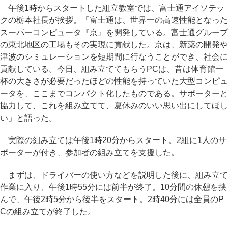
午後1時からスタートした組立教室では、富士通アイソテッ
クの栃本社長が挨拶。「富士通は、世界一の高速性能となった
スーパーコンピュータ『京』を開発している。富士通グループ
の東北地区の工場もその実現に貢献した。京は、新薬の開発や
津波のシミュレーションを短期間に行なうことができ、社会に
貢献している。今日、組み立ててもらうPCは、昔は体育館一
杯の大きさが必要だったほどの性能を持っていた大型コンピュ
ータを、ここまでコンパクト化したものである。サポーターと
協力して、これを組み立てて、夏休みのいい思い出にしてほし
い」と語った。
実際の組み立ては午後1時20分からスタート。2組に1人のサ
ポーターが付き、参加者の組み立てを支援した。
まずは、ドライバーの使い方などを説明した後に、組み立て
作業に入り、午後1時55分には前半が終了。10分間の休憩を挟
んで、午後2時5分から後半をスタート。2時40分には全員のP
Cの組み立てが終了した。