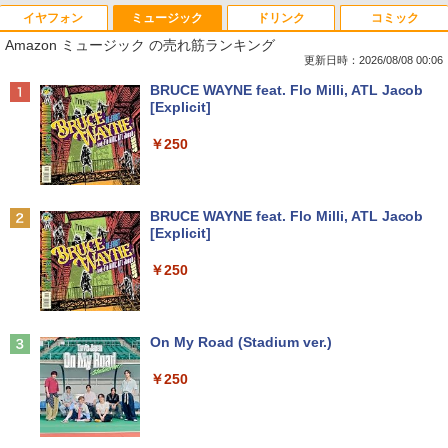
イヤフォン
ミュージック
ドリンク
コミック
Amazon ミュージック の売れ筋ランキング
更新日時：2026/08/08 00:06
Anker Soundcore P40i オフホワイト
BRUCE WAYNE feat. Flo Milli, ATL Jacob
[Explicit]
￥7,990
￥250
Anker Soundcore P31i ホワイト
BRUCE WAYNE feat. Flo Milli, ATL Jacob
[Explicit]
￥5,990
￥250
Anker Soundcore Liberty 5 ミッドナイトブ
On My Road (Stadium ver.)
ラック
￥250
￥14,990