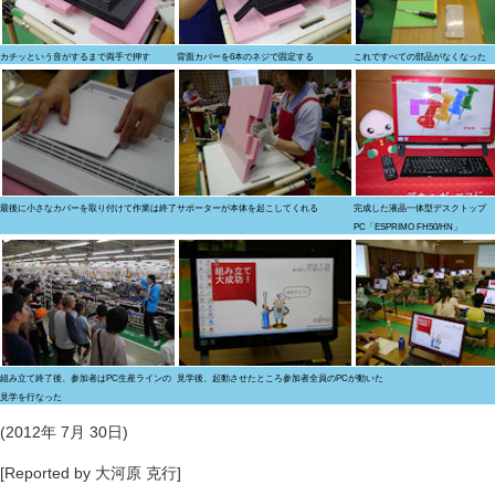
カチッという音がするまで両手で押す
背面カバーを6本のネジで固定する
これですべての部品がなくなった
最後に小さなカバーを取り付けて作業は終了
サポーターが本体を起こしてくれる
完成した液晶一体型デスクトップ
PC「ESPRIMO FH50/HN」
組み立て終了後、参加者はPC生産ラインの
見学後、起動させたところ参加者全員のPCが動いた
見学を行なった
(2012年 7月 30日)
[Reported by 大河原 克行]