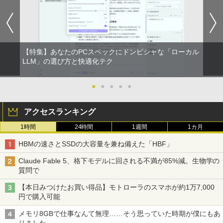
メモリ8GB SSD128GB 15.6インチ 無線
ルHD）16:9 IPSパネル 非光沢 ノングレ
れん ]
by Amazon 天然水 ラベルレス 500ml ×24本
異世界居酒屋「のぶ」(22) (角川コミックス・
LAN テンキー HDMI Webカメラ DVDマ
ア 液晶ディスプレイ HDMI VGA VESA準
富士山の天然水 バナジウム含有 水 ミネラル
エース)
ルチ Bluetooth USB3.0 SDカード ノー
拠 PS4 switch 対応 スイッチ 【中古】
￥4,400
ウォーター ペットボトル 静岡県産 500ミリリ
トPC ノート 中古パソコン 中古PC Win1
ットル (Smart Basic)
1 Office 格安 中古
￥832
￥6,500
【特集】あなたのPCスペックにドンピシャな「ローカル
￥1,380
￥12,800
角川まんが学習シリーズ 日本の歴史
LLM」の選び方と快適化テク
2
全16巻定番セット [ 山本 博文 ]
ONE PIECE モノクロ版 115 (ジャンプコミッ
【楽天1位!1,600円OFFクーポン 8/4 20:
2
クスDIGITAL)
by Amazon 天然水ラベルレス 2L×9本
00-8/11 01:59】Xiaomi Monitor A24i 20
●
●
●
●
●
￥17,600
【マラソン限定30%OFF】中古 Dell Ins
26 ディスプレイ 1080P 23.8インチ 144
2
piron 3593 Core i3 1005G1 第10世代CP
Hzリフレッシュレート sRGB99% 1670
￥594
￥1,117
アクセスランキング
U メモリ8GB SSD256GB 15インチ フル
万色 300nits ΔE＜1 低ブルーライト 大
HD Windows11 Home WEBカメラ 無線
画面 TÜV認証 目にやさしい 調整可能な
【9月上旬発送予定】 ハンターハンター
3
1時間
24時間
1週間
1カ月
LAN テンキー DVDマルチ P75F 1年保証
スタンド VESA
全巻 HUNTER×HUNTER 1巻-39巻 セッ
レビュー特典:WPS Office Bランク パソ
HUNTER×HUNTER モノクロ版 39 (ジャンプ
ト 最新 冨樫 義博 集英社 ジャンプコミッ
HBMの速さとSSDの大容量を兼ね備えた「HBF」
コン ノートパソコン デル 中古ノートPC
￥12,580
コミックスDIGITAL)
by Amazon 炭酸水 ラベルレス 500ml ×24本
クス 漫画 マンガ まんが 全巻セット 【送
強炭酸水 ペットボトル 500ミリリットル (Sm
料無料】【新品】
Claude Fable 5、格下モデルに回される不満が85%減。生物学の
￥30,800
art Basic)
￥572
質問で
￥19,096
ASUS エイスース 液晶ディスプレイ Ey
￥1,625
3
【本日みつけたお買い得品】モトローラのスマホが約1万7,000
e Care ［23.8型 / フルHD(1920×1080) /
円で購入可能
【★最大100%ポイント】【第8世代 4コ
ワイド］ VA249HG
3
スーパーの裏でヤニ吸うふたり 9巻 (デジタル
ア・8スレッド】富士通 LIFEBOOK A57
版ビッグガンガンコミックス)
[9月上旬より発送予定][新品]HUNTER×H
コカ・コーラ やかんの麦茶 from 爽健美茶 ラ
4
メモリ8GBで仕事なんて無理……そう思っていた時期が僕にもあ
9/第8世代 Core i5/メモリ: 8GB/16GB/新
￥13,800
UNTER ハンター×ハンター (1-39巻 最新
ベルレス 650mlPET×24本