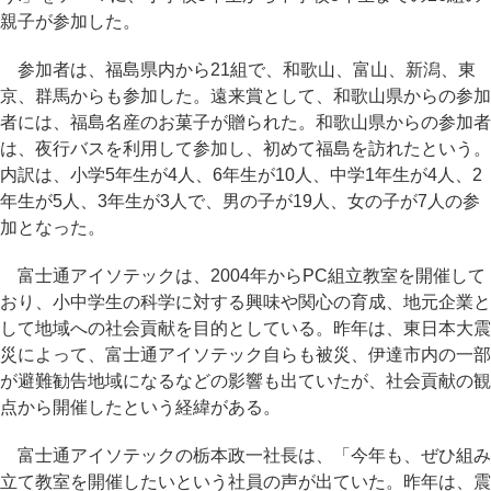
親子が参加した。
参加者は、福島県内から21組で、和歌山、富山、新潟、東
京、群馬からも参加した。遠来賞として、和歌山県からの参加
者には、福島名産のお菓子が贈られた。和歌山県からの参加者
は、夜行バスを利用して参加し、初めて福島を訪れたという。
内訳は、小学5年生が4人、6年生が10人、中学1年生が4人、2
年生が5人、3年生が3人で、男の子が19人、女の子が7人の参
加となった。
富士通アイソテックは、2004年からPC組立教室を開催して
おり、小中学生の科学に対する興味や関心の育成、地元企業と
して地域への社会貢献を目的としている。昨年は、東日本大震
災によって、富士通アイソテック自らも被災、伊達市内の一部
が避難勧告地域になるなどの影響も出ていたが、社会貢献の観
点から開催したという経緯がある。
富士通アイソテックの栃本政一社長は、「今年も、ぜひ組み
立て教室を開催したいという社員の声が出ていた。昨年は、震