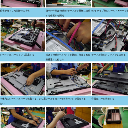
前半が終了した段階での本体
後半の作業は4種類のケーブルを基板に接続
BDドライブ部のシールドカバーを
する作業から開始
シールドカバーをネジで固定する
続けて4種類のコネクタを接続。指定された
ケーブル類をクリップでまとめる
順番通りに行なう
本体内のシールドカバーを装着する。少し重
シールドカバーを8本のネジで固定する
背面カバーを装着する
たい