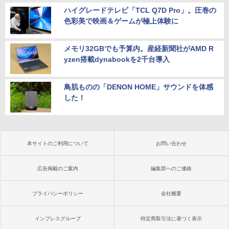
カー15.6型 DVD内蔵 15.6インチ HDMI P
ハイグレードテレビ「TCL Q7D Pro」。圧巻の
olaris Office搭載 最新MicrosoftOffice2
色彩美で映画＆ゲームが極上体験に
024可 Windows11 長期保証 中古PC
￥18,000
メモリ32GBでも予算内。産経新聞社がAMD R
yzen搭載dynabookを2千台導入
鳥肌ものの「DENON HOME」サウンドを体感
した！
本サイトのご利用について
お問い合わせ
広告掲載のご案内
編集部へのご連絡
プライバシーポリシー
会社概要
インプレスグループ
特定商取引法に基づく表示