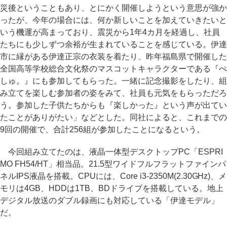
災後ということもあり、とにかく開催しようという意思が強か
ったが、今年の場合には、何か新しいことを加えていきたいと
いう機運が高まっており、震災から1年4カ月を経過し、社員
たちにも少しずつ余裕が生まれていることを感じている。伊達
市に縁がある伊達正宗の衣装を着たり、昨年福島県で開催した
全国高等学校総合文化祭のマスコットキャラクターである『ぺ
しゅ。』にも参加してもらった。一緒に記念撮影をしたり、組
み立てを楽しむ参加者の姿をみて、社員も元気をもらっただろ
う。参加した子供たちからも『楽しかった』という声が出てい
たことがありがたい」などとした。同社によると、これまでの
9回の開催で、合計256組が参加したことになるという。
今回組み立てたのは、液晶一体型デスクトップPC「ESPRI
MO FH54/HT」相当品。21.5型ワイドフルフラットファインパ
ネルIPS液晶を搭載。CPUには、Core i3-2350M(2.30GHz)、メ
モリは4GB、HDDは1TB、BDドライブを搭載している。地上
デジタル放送のダブル録画にも対応している「伊達モデル」
だ。