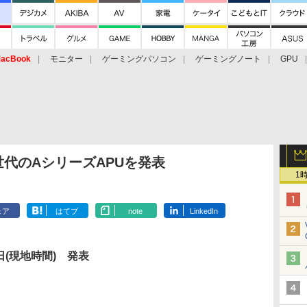
acBook
モニター
ゲーミングパソコン
ゲーミングノート
GPU
第2世代のAシリーズAPUを発表
1
ェア
はてブ
note
LinkedIn
5日(現地時間) 発表