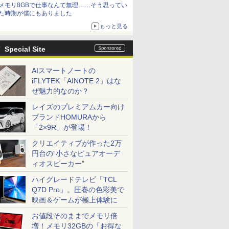
メモリ8GBで仕事なんて無理……そう思ってい
た時期が僕にもありました
もっと見る
Special Site
AIスマートノートの
iFLYTEK「AINOTE 2」はな
ぜ魅力的なのか？
レイズのプレミアムカー向け
ブランドHOMURAから
「2×9R」が登場！
クリエイティブが作った2万
円台の“小さなピュアオーデ
ィオスピーカー”
ハイグレードテレビ「TCL
Q7D Pro」。圧巻の色彩美で
映画＆ゲームが極上体験に
お値段そのままでメモリ倍
増！メモリ32GBの「お得な