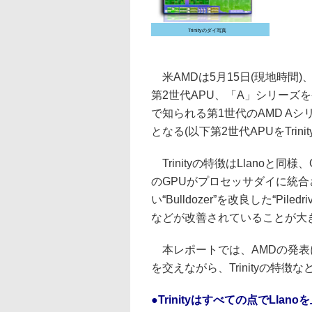
Trinityのダイ写真
米AMDは5月15日(現地時間)、
第2世代APU、「A」シリーズを
で知られる第1世代のAMD Aシリ
となる(以下第2世代APUをTrini
Trinityの特徴はLlanoと同様、
のGPUがプロセッサダイに統合
い“Bulldozer”を改良した“P
などが改善されていることが大
本レポートでは、AMDの発表
を交えながら、Trinityの特
●Trinityはすべての点でLla