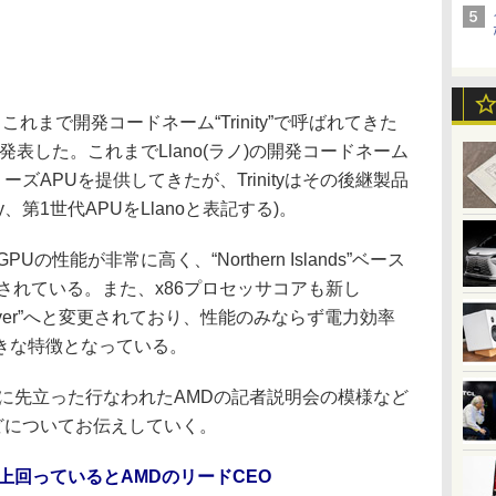
これまで開発コードネーム“Trinity”で呼ばれてきた
発表した。これまでLlano(ラノ)の開発コードネーム
ーズAPUを提供してきたが、Trinityはその後継製品
ty、第1世代APUをLlanoと表記する)。
GPUの性能が非常に高く、“Northern Islands”ベース
されている。また、x86プロセッサコアも新し
iledriver”へと変更されており、性能のみならず電力効率
きな特徴となっている。
に先立った行なわれたAMDの記者説明会の模様など
徴などについてお伝えしていく。
noを上回っているとAMDのリードCEO