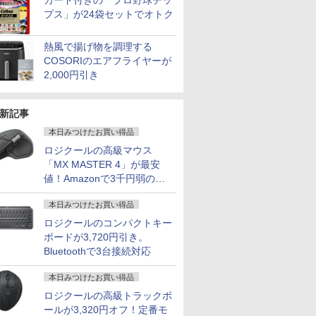
カード付きの「プロ野球チッ
プス」が24袋セットでオトク
熱風で揚げ物を調理する
COSORIのエアフライヤーが
2,000円引き
新記事
本日みつけたお買い得品
ロジクールの高級マウス
「MX MASTER 4」が最安
値！Amazonで3千円弱の割
引
本日みつけたお買い得品
ロジクールのコンパクトキー
ボードが3,720円引き。
Bluetoothで3台接続対応
本日みつけたお買い得品
ロジクールの高級トラックボ
ールが3,320円オフ！定番モ