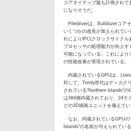
コアネイティブ版も計画されて
になりそうだ。
Piledriverは、Bulldoze
いくつかの改良が加えられてい
れによりIPC(クロックサイク
プロセッサの処理能力が向上する
可能になっている。これによりデ
の性能改善が実現されている。
内蔵されているGPUは、Llano
対して、Trinity世代はディスク
されている“Northern Isl
は384個内蔵されており、24テ
どの3D描画ユニットを備えてい
なお、内蔵されているGPUのブランド
Islands”の名前が与えられている