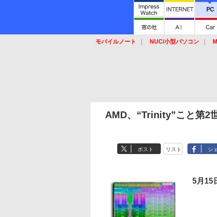
モバイルノート
NUC/小型パソコン
M
SSD
キーボード
マウス
AMD、“Trinity”こと
ポスト
リスト
シ
5月1