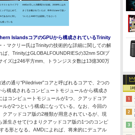
リテストをライブで
AMDが示した消費電力の比較。2008年には大
ミングではじめて、
きく引き離されていたが、昨年のLlanoで追い
43%であるのに対し
ついたとAMDでは認識してるという
%も残っている
thern IslandsコアのGPUから構成されているTrinity
ー・マクリー氏はTrinityの技術的な詳細に関しての解
inityはGLOBALFOUNDRIESの32nm SOIプ
イズは246平方mm、トランジスタ数は13億300万
述の通り“Piledriver”コアと呼ばれるコアで、2つの
1
シュから構成されるコンピュートモジュールから構成さ
にはコンピュートモジュールが1つ、クアッドコア
ールが2つという構成になっている。なお、今回の
、クアッドコア版の2種類が用意されているが、現
ら派生させて(つまりクアッドコア版の1つのコンピ
する形となる。AMDによれば、将来的にデュアル