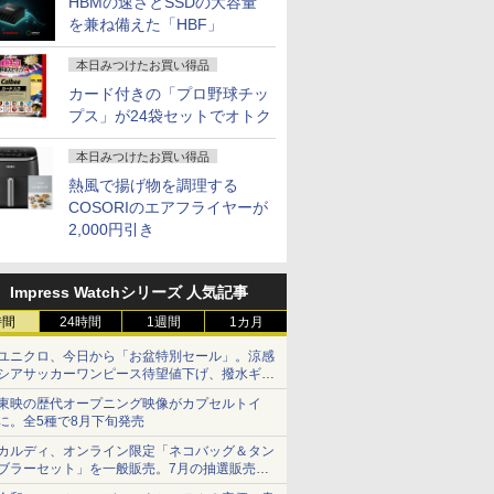
HBMの速さとSSDの大容量
を兼ね備えた「HBF」
本日みつけたお買い得品
カード付きの「プロ野球チッ
プス」が24袋セットでオトク
本日みつけたお買い得品
熱風で揚げ物を調理する
COSORIのエアフライヤーが
2,000円引き
Impress Watchシリーズ 人気記事
時間
24時間
1週間
1カ月
ユニクロ、今日から「お盆特別セール」。涼感
シアサッカーワンピース待望値下げ、撥水ギア
ショーツは1990円に
東映の歴代オープニング映像がカプセルトイ
に。全5種で8月下旬発売
カルディ、オンライン限定「ネコバッグ＆タン
ブラーセット」を一般販売。7月の抽選販売の
当選無効分