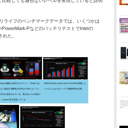
それと比較しても遜色ないレベルを実現していると説明
リライフのベンチマークデータでは、いくつかは
owerMark-PなどのバッテリテストでIntelの
示された。
rinityの概要を説明するスライド。Trinityでは
AMDのTrinityとIntel Core i5-2410Mを搭載した
新たに熱設計消費電力(TDP)が17Wになってい
システムにおけるバッテリ駆動時間の比較
るSKUが追加されている。電力あたりの性能で
、Llanoの倍を実現している