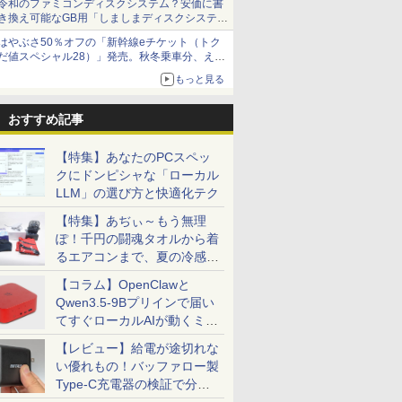
令和のファミコンディスクシステム？安価に書
き換え可能なGB用「しましまディスクシステ
ム」
はやぶさ50％オフの「新幹線eチケット（トク
だ値スペシャル28）」発売。秋冬乗車分、えき
ねっと限定
もっと見る
おすすめ記事
【特集】あなたのPCスペッ
クにドンピシャな「ローカル
LLM」の選び方と快適化テク
【特集】あぢぃ～もう無理
ぽ！千円の闘魂タオルから着
るエアコンまで、夏の冷感グ
ッズ一挙紹介
【コラム】OpenClawと
Qwen3.5-9Bプリインで届い
てすぐローカルAIが動くミニ
PC「SER9 Pro」
【レビュー】給電が途切れな
い優れもの！バッファロー製
Type-C充電器の検証で分か