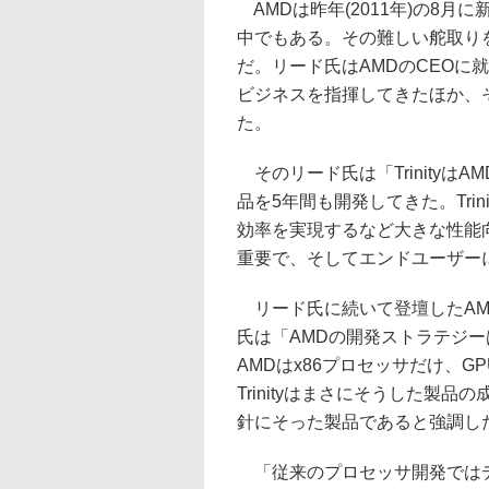
AMDは昨年(2011年)の8月
中でもある。その難しい舵取り
だ。リード氏はAMDのCEOに就
ビジネスを指揮してきたほか、そ
た。
そのリード氏は「Trinityは
品を5年間も開発してきた。Trin
効率を実現するなど大きな性能向上
重要で、そしてエンドユーザー
リード氏に続いて登壇したAM
氏は「AMDの開発ストラテジー
AMDはx86プロセッサだけ、
Trinityはまさにそうした製品の
針にそった製品であると強調し
「従来のプロセッサ開発ではデ