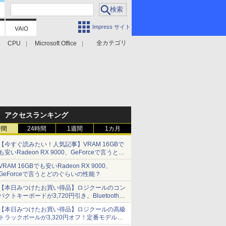
Impress サイト
全カテゴリ
CPU
Microsoft Office
アクセスランキング
時間
24時間
1週間
1カ月
【今すぐ読みたい！人気記事】VRAM 16GBで
も安いRadeon RX 9000、GeForceで言うとど
のぐらいの性能？ - PC Watch
VRAM 16GBでも安いRadeon RX 9000、
GeForceで言うとどのぐらいの性能？
【本日みつけたお買い得品】ロジクールのコン
パクトキーボードが3,720円引き。Bluetoothで3
台接続対応
【本日みつけたお買い得品】ロジクールの高級
トラックボールが3,320円オフ！定番モデルも
5,280円に割引中