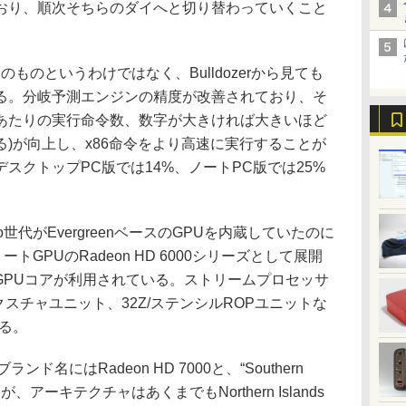
おり、順次そちらのダイへと切り替わっていくこと
rコアそのものというわけではなく、Bulldozerから見ても
る。分岐予測エンジンの精度が改善されており、そ
ルあたりの実行命令数、数字が大きければ大きいほど
)が向上し、x86命令をより高速に実行することが
スクトップPC版では14%、ノートPC版では25%
世代がEvergreenベースのGPUを内蔵していたのに
リートGPUのRadeon HD 6000シリーズとして展開
ands”のGPUコアが利用されている。ストリームプロセッサ
クスチャユニット、32Z/ステンシルROPユニットな
る。
名にはRadeon HD 7000と、“Southern
が、アーキテクチャはあくまでもNorthern Islands