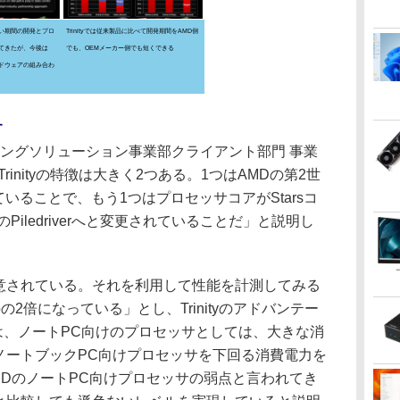
い期間の開発とプロ
Trinityでは従来製品に比べて開発期間をAMD側
てきたが、今後は
でも、OEMメーカー側でも短くできる
ードウェアの組み合わ
す
ィングソリューション事業部クライアント部門 事業
inityの特徴は大きく2つある。1つはAMDの第2世
蔵していることで、もう1つはプロセッサコアがStarsコ
rコアのPiledriverへと変更されていることだ」と説明し
Uが用意されている。それを利用して性能を計測してみる
の2倍になっている」とし、Trinityのアドバンテー
tyは、ノートPC向けのプロセッサとしては、大きな消
lのノートブックPC向けプロセッサを下回る消費電力を
MDのノートPC向けプロセッサの弱点と言われてき