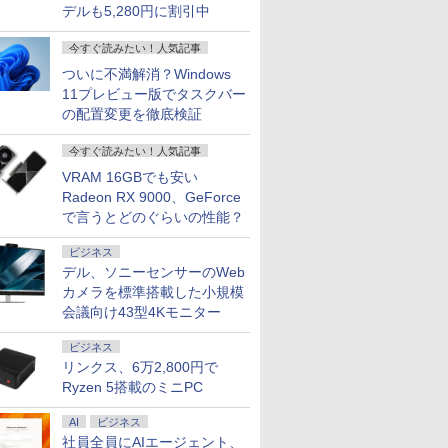
デルも5,280円に割引中
今すぐ読みたい！人気記事
ついに不満解消？Windows
11プレビュー版でタスクバー
の配置変更を徹底検証
今すぐ読みたい！人気記事
VRAM 16GBでも安い
Radeon RX 9000、GeForce
で言うとどのぐらいの性能？
ビジネス
デル、ソニーセンサーのWeb
カメラを標準搭載した小規模
会議向け43型4Kモニター
ビジネス
リンクス、6万2,800円で
Ryzen 5搭載のミニPC
AI
ビジネス
社員全員にAIエージェント、