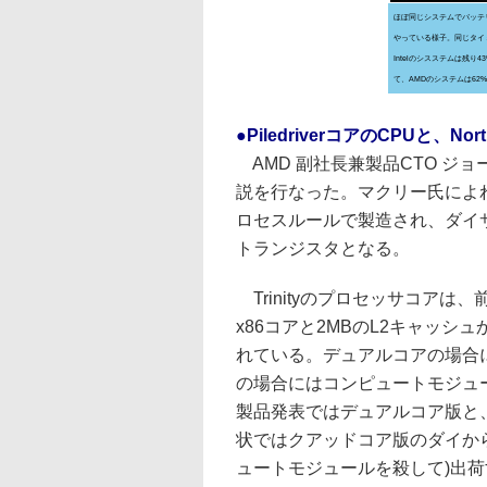
ほぼ同じシステムでバッテ
やっている様子。同じタイ
Intelのシスステムは残り
て、AMDのシステムは62
●PiledriverコアのCPUと、Nor
AMD 副社長兼製品CTO ジョ
説を行なった。マクリー氏によれば、Tr
ロセスルールで製造され、ダイサ
トランジスタとなる。
Trinityのプロセッサコアは、前
x86コアと2MBのL2キャッ
れている。デュアルコアの場合
の場合にはコンピュートモジュ
製品発表ではデュアルコア版と
状ではクアッドコア版のダイか
ュートモジュールを殺して)出荷