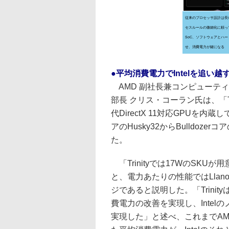
従来のプロセッサ設計は長
セスルールの微細化に頼っ
SoC、ソフトウェアとハ
せ、消費電力が鍵になる
●平均消費電力でIntelを追い越
AMD 副社長兼コンピューテ
部長 クリス・コーラン氏は、「Tr
代DirectX 11対応GPUを内
アのHusky32からBulldoze
た。
「Trinityでは17WのSK
と、電力あたりの性能ではLlano
ジであると説明した。「Trini
費電力の改善を実現し、Inte
実現した」と述べ、これまでA