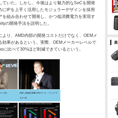
していた。しかし、今後はより魅力的なSoCを開発
めにIPを上手く活用したモジュラーデザインを採用
アを組み合わせて開発し、かつ低消費電力を実現す
nityの開発手法を説明した。
より、AMD内部の開発コストだけでなく、OEMメ
る効果があるという。実際、OEMメーカーレベルで
最
Llanoに比べて30%ほど削減できているという。
・リード氏
AMD 上級副社長兼CTOのマーク・ペッパーマ
スター氏