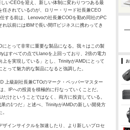
に新しいCEOを迎え、新しい体制に変わりつつある最
を任されているのが、ロリー・リード社長兼CEO
任する前は、Lenovoの社長兼COOを勤め同社のPC
れ以前にはIBMで長い間ITビジネスに携わってき
AMDにとって非常に重要な製品になる。我々はこの製
ityはすべての点でLlanoを上回っており、2倍の電力
を実現している」とし、TrinityがAMDにとって
お
にとって魅力的な製品になると強調した。
D 上級副社長兼CTOのマーク・ペッパーマスター
は、IPへの投資を積極的に行なっていくことだ。
GPUだけということではなく、両方に投資している。
成果の1つだ」と述べ、TrinityがAMDの新しい開発方
た。
ザインサイクルを加速したり、より新しいプロセ