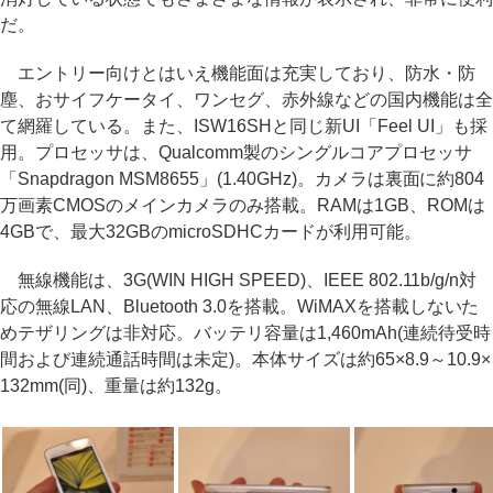
だ。
エントリー向けとはいえ機能面は充実しており、防水・防
塵、おサイフケータイ、ワンセグ、赤外線などの国内機能は全
て網羅している。また、ISW16SHと同じ新UI「Feel UI」も採
用。プロセッサは、Qualcomm製のシングルコアプロセッサ
「Snapdragon MSM8655」(1.40GHz)。カメラは裏面に約804
万画素CMOSのメインカメラのみ搭載。RAMは1GB、ROMは
4GBで、最大32GBのmicroSDHCカードが利用可能。
無線機能は、3G(WIN HIGH SPEED)、IEEE 802.11b/g/n対
応の無線LAN、Bluetooth 3.0を搭載。WiMAXを搭載しないた
めテザリングは非対応。バッテリ容量は1,460mAh(連続待受時
間および連続通話時間は未定)。本体サイズは約65×8.9～10.9×
132mm(同)、重量は約132g。