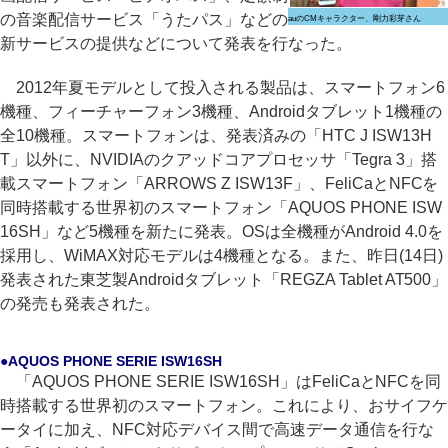
の音楽配信サービス「うたパス」などの
auのCMキャラクター、剛力彩芽さん
新サービスの提供などについて発表を行なった。
2012年夏モデルとして投入される製品は、スマートフォン6
機種、フィーチャーフォン3機種、Androidタブレット1機種の
全10機種。スマートフォンは、発表済みの「HTC J ISW13H
T」以外に、NVIDIAのクアッドコアプロセッサ「Tegra 3」搭
載スマートフォン「ARROWS Z ISW13F」、FeliCaとNFCを
同時搭載する世界初のスマートフォン「AQUOS PHONE ISW
16SH」など5機種を新たに発表。OSは全機種がAndroid 4.0を
採用し、WiMAX対応モデルは4機種となる。また、昨日(14日)
発表された東芝製Androidタブレット「REGZA Tablet AT500」
の発売も発表された。
●AQUOS PHONE SERIE ISW16SH
「AQUOS PHONE SERIE ISW16SH」はFeliCaとNFCを同
時搭載する世界初のスマートフォン。これにより、おサイフケ
ータイに加え、NFC対応デバイス間で高速データ通信を行な