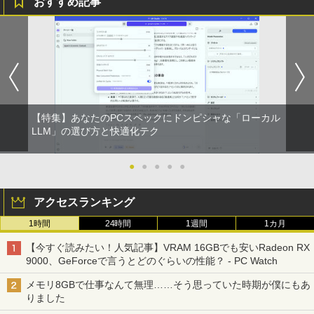
おすすめ記事
Anker Soundcore P31i ブラック
BRUCE WAYNE feat. Flo Milli, ATL Jacob
by Amazon 天然水 ラベルレス 500ml ×24本
異世界居酒屋「のぶ」(22) (角川コミックス・
晶/USB 3.0/VGA/HDMI/DVD/Office/中古
[Explicit]
富士山の天然水 バナジウム含有 水 ミネラル
エース)
パソコン ノートパソコン Windows11 W
富士通 Fujitsu 液晶モニター VL-17CST
ちいかわ なんか小さくてかわいいやつ
1
1
ウォーター ペットボトル 静岡県産 500ミリリ
indows10
￥5,990
17インチ スクエア ホワイト LCD LEDバ
（1） （ワイドKC） [ ナガノ ]
ットル (Smart Basic)
￥250
￥832
ックライト SXGA 1280×1024 TNパネル
￥8,999
非光沢 ノングレア DVI VESA準拠 ディス
￥1,100
￥1,380
プレイ 【中古】
Anker Soundcore Liberty 5 ミッドナイトブ
見知らぬ糸
ONE PIECE モノクロ版 115 (ジャンプコミッ
￥2,750
ラック
クスDIGITAL)
by Amazon 天然水ラベルレス 2L×9本
【マラソンP5倍/10%オフクーポン】中古
2
【特集】あなたのPCスペックにドンピシャな「ローカル
ノートパソコン Windows11 Pro Office
￥250
羽生結弦（2027年1月始まりカレンダ
LLM」の選び方と快適化テク
2
付き Panasonic Let's note CF-NX3 第4
￥14,990
￥594
￥1,117
ー）
世代 Core i5 メモリ8GB 高速SSD256GB
【超特価】厳選大手メーカー 液晶モニタ
2
12.1インチ Bluetoot WEBカメラ Wi-Fi
ー シークレット 19インチワイド ノング
●
●
●
●
●
￥4,345
HDMI 初期設定済み 送料無料 90日保証
レア VGA DELL NEC 等 液晶ディスプレ
【2026年アップグレード版】AOKIMI ワイヤ
On My Road (Stadium ver.)
HUNTER×HUNTER モノクロ版 39 (ジャンプ
イ【中古】
￥9,800
レスイヤホン bluetooth イヤホン V12 小型
コミックスDIGITAL)
by Amazon 炭酸水 ラベルレス 500ml ×24本
アクセスランキング
軽量 ブルートゥースHi-Fi 最大36時間再生 ぶ
強炭酸水 ペットボトル 500ミリリットル (Sm
￥250
￥3,100
るーとゅーす コードレス ENCノイズキャン
art Basic)
1時間
24時間
￥572
1週間
1カ月
杖と剣のウィストリア（16） （講談社コ
3
セリング 自動ペアリング Type-C充電 マイク
ミックス） [ 大森 藤ノ ]
付き 防水 タッチ式音量調整 スポーツ/通勤/通
【今すぐ読みたい！人気記事】VRAM 16GBでも安いRadeon RX
中古パソコン | Lenovo | ThinkPad L57
￥1,625
3
学/WEB会議(ホワイト)
0 | Windows11 | ノートPC | 一年保証 |
9000、GeForceで言うとどのぐらいの性能？ - PC Watch
￥594
モバイルモニター 15.6インチ InnoView
3
第7世代 | Core i5 7200U 2.5(～最大3.1)
On My Road (Stadium ver.)
スーパーの裏でヤニ吸うふたり 9巻 (デジタル
モバイルディスプレイ 自立型 1920*1080
GHz | MEM:8GB | HDD:500GB | DVDマ
￥1,964
メモリ8GBで仕事なんて無理……そう思っていた時期が僕にもあ
版ビッグガンガンコミックス)
コカ・コーラ やかんの麦茶 from 爽健美茶 ラ
FHD ポータブルモニター IPS液晶パネル
ルチ | 無線LAN:あり | テンキー | Win11P
りました
ベルレス 650mlPET×24本
￥250
薄型 軽量 持ち運び 壁掛けに対応 Switc
ro64Bit | ACアダプター付属
￥810