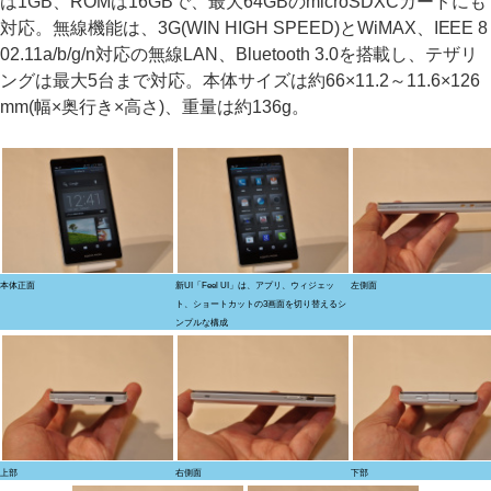
は1GB、ROMは16GBで、最大64GBのmicroSDXCカードにも
対応。無線機能は、3G(WIN HIGH SPEED)とWiMAX、IEEE 8
02.11a/b/g/n対応の無線LAN、Bluetooth 3.0を搭載し、テザリ
ングは最大5台まで対応。本体サイズは約66×11.2～11.6×126
mm(幅×奥行き×高さ)、重量は約136g。
本体正面
新UI「Feel UI」は、アプリ、ウィジェッ
左側面
ト、ショートカットの3画面を切り替えるシ
ンプルな構成
上部
右側面
下部