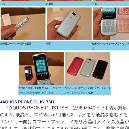
上部
右側面
下部
右側面にMicroUSB端子を配置
裏面
従来モデルよりキーが大きくなり操
上
専用UIとボタンでの操作により、フィーチャ
カラバリは、左からカシスピンク、ミントブ
ーフォンと同等の使い勝手を実現
ルー、ダリアブラックの3色
●AQUOS PHONE CL IS17SH
「AQUOS PHONE CL IS17SH」は960×540ドット表示対応
の4.2型液晶と、常時表示が可能な2.1型メモリ液晶を搭載する
エントリー向けスマートフォン。メモリ液晶はメインの液晶が
消灯している状態でもさまざまな情報が表示され、非常に便利