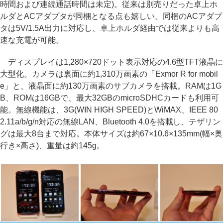
時間および連続通話時間は未定)。従来は別売りだった卓上ホ
ルダとACアダプタが同梱となる点も嬉しい。同梱のACアダプ
タは5V/1.5A出力に対応し、卓上ホルダ経由では従来よりも高
速な充電が可能。
ディスプレイは1,280×720ドット表示対応の4.6型TFT液晶に
大型化。カメラは裏面に約1,310万画素の「Exmor R for mobil
e」と、液晶面に約130万画素のサブカメラを搭載。RAMは1G
B、ROMは16GBで、最大32GBのmicroSDHCカードも利用可
能。無線機能は、3G(WIN HIGH SPEED)とWiMAX、IEEE 80
2.11a/b/g/n対応の無線LAN、Bluetooth 4.0を搭載し、テザリン
グは最大8台まで対応。本体サイズは約67×10.6×135mm(幅×奥
行き×高さ)、重量は約145g。