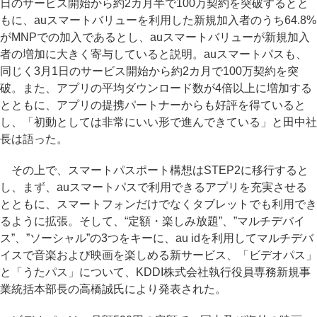
日のサービス開始から約2カ月半で100万契約を突破するとと
もに、auスマートバリューを利用した新規加入者のうち64.8%
がMNPでの加入であるとし、auスマートバリューが新規加入
者の増加に大きく寄与していると説明。auスマートパスも、
同じく3月1日のサービス開始から約2カ月で100万契約を突
破。また、アプリの平均ダウンロード数が4倍以上に増加する
とともに、アプリの提携パートナーからも好評を得ていると
し、「初動としては非常にいい形で進んできている」と田中社
長は語った。
その上で、スマートパスポート構想はSTEP2に移行すると
し、まず、auスマートパスで利用できるアプリを充実させる
とともに、スマートフォンだけでなくタブレットでも利用でき
るように拡張。そして、“定額・楽しみ放題”、”マルチデバイ
ス”、”ソーシャル”の3つをキーに、au idを利用してマルチデバ
イスで音楽および映画を楽しめる新サービス、「ビデオパス」
と「うたパス」について、KDDI株式会社執行役員専務新規事
業統括本部長の高橋誠氏により発表された。