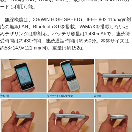
ードも利用可能。
無線機能は、3G(WIN HIGH SPEED)、IEEE 802.11a/b/g/n対
応の無線LAN、Bluetooth 3.0を搭載。WiMAXを搭載しないた
めテザリングは非対応。バッテリ容量は1,430mAhで、連続待
受時間は約430時間、連続通話時間は約550分。本体サイズは
約58×14.9×121mm(同)、重量は約152g。
本体正面
キーボードを開いた状態
左側面