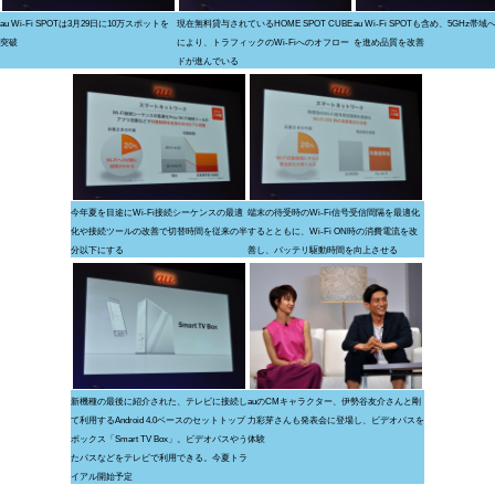
au Wi-Fi SPOTは3月29日に10万スポットを
現在無料貸与されているHOME SPOT CUBE
au Wi-Fi SPOTも含め、5GHz帯
突破
により、トラフィックのWi-Fiへのオフロー
を進め品質を改善
ドが進んでいる
今年夏を目途にWi-Fi接続シーケンスの最適
端末の待受時のWi-Fi信号受信間隔を最適化
化や接続ツールの改善で切替時間を従来の半
するとともに、Wi-Fi ON時の消費電流を改
分以下にする
善し、バッテリ駆動時間を向上させる
新機種の最後に紹介された、テレビに接続し
auのCMキャラクター、伊勢谷友介さんと剛
て利用するAndroid 4.0ベースのセットトップ
力彩芽さんも発表会に登場し、ビデオパスを
ボックス「Smart TV Box」。ビデオパスやう
体験
たパスなどをテレビで利用できる。今夏トラ
イアル開始予定