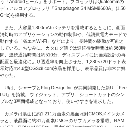
う「Androidビーム」をサポート。プロセッサはQualcommの
デュアルコアプロセッサ「Snapdragon S4 MSM8660A」(1.50
GHz)を採用する。
また、大容量1,800mAhバッテリを搭載するとともに、画面
消灯時のアプリケーションの動作制御や、低消費電力モードで
動作する「省エネWi-Fi」などにより、長時間の駆動が可能と
している。ちなみに、カタログ値では連続待受時間は約360時
間、連続通話時間は約510分。ディスプレイには画素設計の再
配置と最適化により透過率を向上させた、1,280×720ドット表
示対応の4.6型CGScilicom液晶を採用し、表示品質は非常に鮮
やかだ。
UIは、シャープとFlog Design Inc.が共同開発した新UI「Fee
l UI」を搭載。ウィジェット、アプリ、ショートカットのシン
プルな3画面構成となっており、使いやすさを追求した。
カメラは裏面に約1,211万画素の裏面照射CMOSメインカメ
ラと、液晶面に約31万画素CMOSのサブカメラを搭載。RAM