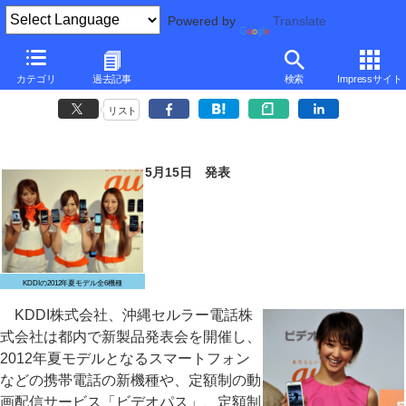
Powered by
Translate
KDDI、2012年夏モデルのスマートフォン新機種を5機種発表
カテゴリ
過去記事
検索
Impressサイト
～クアッドコアモデルやFeliCa/NFC両搭載モデルなど
リスト
5月15日 発表
KDDIの2012年夏モデル全6機種
KDDI株式会社、沖縄セルラー電話株
式会社は都内で新製品発表会を開催し、
2012年夏モデルとなるスマートフォン
などの携帯電話の新機種や、定額制の動
画配信サービス「ビデオパス」、定額制