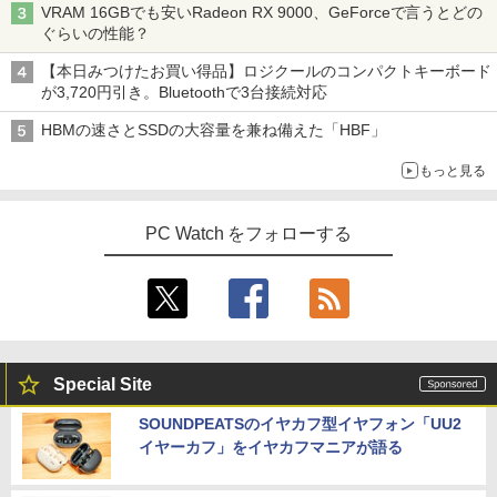
h/PS3/PS4/PS5/Xbox One/PC/スマホ/U
VRAM 16GBでも安いRadeon RX 9000、GeForceで言うとどの
Xiaomi シャオミ REDMI Buds 8 Lite ワイヤ
SBType-C/標準HDMI対応【選べる種
￥2,009
ちいかわ なんか小さくてかわいいやつ
4
￥9,980
ぐらいの性能？
レスイヤホン Bluetooth 5.4 ノイズキャンセ
類】タッチ/ケース付き/4Kタイプ
（2） （ワイドKC） [ ナガノ ]
リング ANC 36時間再生
【本日みつけたお買い得品】ロジクールのコンパクトキーボード
￥8,980
￥1,210
が3,720円引き。Bluetoothで3台接続対応
￥3,480
【期間限定 ポイント10倍】Lenovo Idea
4
Pad D330 10.1型 2-in-1 タブレットPC／
HBMの速さとSSDの大容量を兼ね備えた「HBF」
着脱式キーボード（intel 第九世代Celero
アースドリームス 厳選おまかせモニター
4
n N4000/4GB/64GB eMMC/HD IPS液晶
もっと見る
バムとケロのデイブック Bam and Ker
21.5型〜27型ワイド 【HDMI対応 / FULL
5
Type-C データ/充電可）/microSD対応
o Day Book [ 島田ゆか ]
HD解像度】 大手メーカー液晶 (Dell/HP/
（最大128GB）/Windows 11 Pro／Dolb
NEC等) テレワーク デュアルモニター S
y Audio）【整備済み中古品】
PC Watch をフォローする
witch PS4 PS5対応 【整備済み中古品】
￥4,950
￥13,800
￥6,470
【期間限定破格金額！】新生活 新古品 W
5
＼500円OFFクーポンあり！／ モバイル
5
in11搭載 パソコンノートパソコンoffice
モニター 15.6インチ 1080PフルHD ディ
付き 初心者向けノートPC 初期設定済 1
Special Site
スプレイ VESA対応 コスパ デュアルモニ
5.6型 インテル高速CPU ランダムで発送
ター サブモニター ゲーミングモニター
メモリ4GB～ 高速SSD1TB 最大 フルHD
SOUNDPEATSのイヤカフ型イヤフォン「UU2
ポータブルモニター 外付けモニター リモ
Webカメラ zoom 軽量薄型 無線 型番更
イヤーカフ」をイヤカフマニアが語る
ートワーク IPS mini pc ミニPC 多デバ
新で在庫処分
イス対応 ブラック