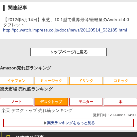
関連記事
【2012年5月14日】東芝、10.1型で世界最薄/最軽量のAndroid 4.0
タブレット
http://pc.watch.impress.co.jp/docs/news/20120514_532185.html
トップページに戻る
Amazon売れ筋ランキング
イヤフォン
ミュージック
ドリンク
コミック
楽天市場 売れ筋ランキング
ノート
デスクトップ
モニター
本
Anker Soundcore P40i オフホワイト
BRUCE WAYNE feat. Flo Milli, ATL Jacob
【Amazon.co.jp限定】 い・ろ・は・す 2L P
薬屋のひとりごと 17巻 (デジタル版ビッグガ
[Explicit]
ET ラベルレス ×8本
ンガンコミックス)
楽天 デスクトップ 売れ筋ランキング
￥7,990
更新日時：2026/08/09 14:00
￥250
￥1,112
￥770
楽天ランキングをもっと見る
【★最大100%ポイント】【大特価!訳あ
1
り!】富士通 LIFEBOOK A576/第6世代 C
ore i3/メモリ:4GB/SSD:128GB/15.6型液