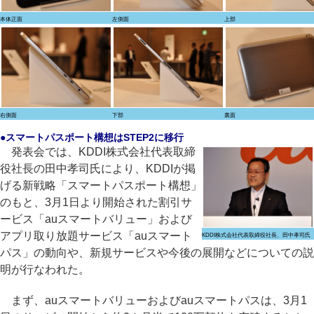
本体正面
左側面
上部
右側面
下部
裏面
●スマートパスポート構想はSTEP2に移行
発表会では、KDDI株式会社代表取締
役社長の田中孝司氏により、KDDIが掲
げる新戦略「スマートパスポート構想」
のもと、3月1日より開始された割引サ
ービス「auスマートバリュー」および
アプリ取り放題サービス「auスマート
KDDI株式会社代表取締役社長、田中孝司氏
パス」の動向や、新規サービスや今後の展開などについての説
明が行なわれた。
まず、auスマートバリューおよびauスマートパスは、3月1