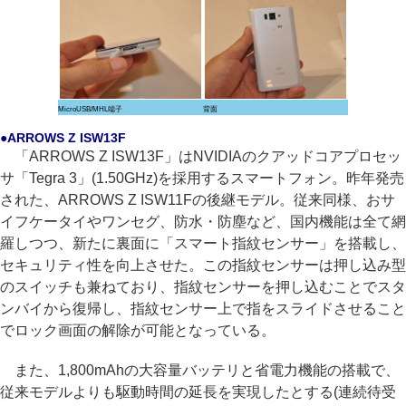
MicroUSB/MHL端子
背面
●ARROWS Z ISW13F
「ARROWS Z ISW13F」はNVIDIAのクアッドコアプロセッ
サ「Tegra 3」(1.50GHz)を採用するスマートフォン。昨年発売
された、ARROWS Z ISW11Fの後継モデル。従来同様、おサ
イフケータイやワンセグ、防水・防塵など、国内機能は全て網
羅しつつ、新たに裏面に「スマート指紋センサー」を搭載し、
セキュリティ性を向上させた。この指紋センサーは押し込み型
のスイッチも兼ねており、指紋センサーを押し込むことでスタ
ンバイから復帰し、指紋センサー上で指をスライドさせること
でロック画面の解除が可能となっている。
また、1,800mAhの大容量バッテリと省電力機能の搭載で、
従来モデルよりも駆動時間の延長を実現したとする(連続待受