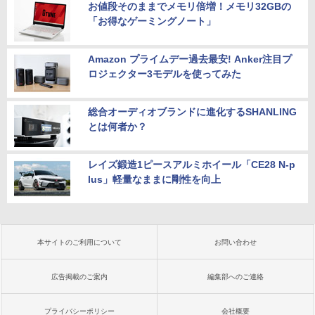
￥12,980
お値段そのままでメモリ倍増！メモリ32GBの
￥9,480
「お得なゲーミングノート」
Amazon プライムデー過去最安! Anker注目プ
ロジェクター3モデルを使ってみた
総合オーディオブランドに進化するSHANLING
とは何者か？
レイズ鍛造1ピースアルミホイール「CE28 N-p
lus」軽量なままに剛性を向上
本サイトのご利用について
お問い合わせ
広告掲載のご案内
編集部へのご連絡
プライバシーポリシー
会社概要