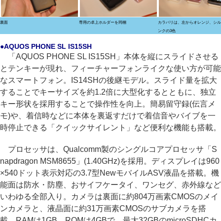
裏面
専用の卓上ホルダーを同梱
カラバリは、左からオレンジ、シル
ンクの3色
●AQUOS PHONE SL IS15SH
「AQUOS PHONE SL IS15SH」本体を縦にスライドさせる
とテンキーが現れ、フィーチャーフォンライクな使い方が可能
なスマートフォン。IS14SHの後継モデル。スライド量を拡大
することでキーサイズを約1.2倍に大型化するとともに、独立
キー形状を採用することで操作性を向上。簡易留守録(伝言メ
モ)や、着信時などに本体を裏返すだけで着信音やバイブを一
時停止できる「クイックサイレント」など便利な機能も搭載。
プロセッサは、Qualcomm製のシングルコアプロセッサ「S
napdragon MSM8655」(1.40GHz)を採用。ディスプレイは960
×540ドット表示対応の3.7型NewモバイルASV液晶を搭載。機
能面は防水・防塵、おサイフケータイ、ワンセグ、赤外線など
いわゆる全部入り。カメラは裏面に約804万画素CMOSのメイ
ンカメラと、液晶面に約31万画素CMOSのサブカメラを搭
載。RAMは1GB、ROMは4GBで、最大32GBのmicroSDHCカ