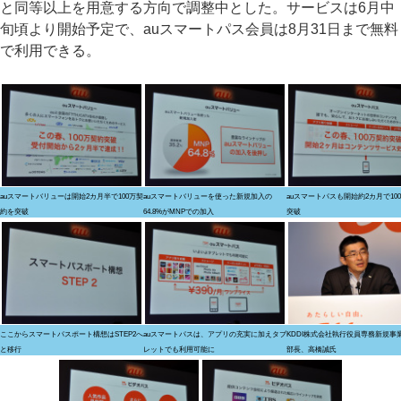
と同等以上を用意する方向で調整中とした。サービスは6月中
旬頃より開始予定で、auスマートパス会員は8月31日まで無料
で利用できる。
auスマートバリューは開始2カ月半で100万契
auスマートバリューを使った新規加入の
auスマートパスも開始約2カ月で10
約を突破
64.8%がMNPでの加入
突破
ここからスマートパスポート構想はSTEP2へ
auスマートパスは、アプリの充実に加えタブ
KDDI株式会社執行役員専務新規事
と移行
レットでも利用可能に
部長、高橋誠氏