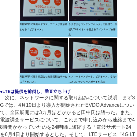
月額590円で映画やドラマ、アニメが見放題
さまざまなコンテンツホルダとの提携で、当
となる「ビデオパス」
初3,000タイトルを超えるラインナップを用
意
月額315円で聴き放題となる音楽配信サービ
auスマートパスポート、ビデオパス、うたパ
ス「うたパス」
スとコンテンツパスポートが充実
●LTEは提供を前倒し、垂直立ち上げ
次に、ネットワークに関する取り組みについて説明。まず3
Gでは、4月10日より導入が開始されたEVDO Advanceについ
て、全国展開には3カ月ほどかかると田中氏は語った。また、
電波調査サービスについて、これまで申し込みから連絡まで4
8時間かかっていたのを24時間に短縮する「電波サポート24」
を6月4日より開始するとした。そして、LTEサービス「4G LT