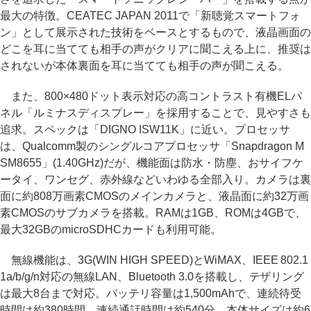
最大の特徴。CEATEC JAPAN 2011で「新聴覚スマートフォ
ン」として展示された技術をベースとするもので、液晶画面の
どこを耳に当てても相手の声がクリアに聞こえる上に、推奨は
されないが本体裏面を耳に当てても相手の声が聞こえる。
また、800×480ドット表示対応の高コントラスト有機ELパ
ネル「ルミナスディスプレー」を採用することで、見やすさも
追求。スペックは「DIGNO ISW11K」に近い。プロセッサ
は、Qualcomm製のシングルコアプロセッサ「Snapdragon M
SM8655」(1.40GHz)だが、機能面は防水・防塵、おサイフケ
ータイ、ワンセグ、赤外線などいわゆる全部入り。カメラは裏
面に約808万画素CMOSのメインカメラと、液晶面に約32万画
素CMOSのサブカメラを搭載。RAMは1GB、ROMは4GBで、
最大32GBのmicroSDHCカードも利用可能。
無線機能は、3G(WIN HIGH SPEED)とWiMAX、IEEE 802.1
1a/b/g/n対応の無線LAN、Bluetooth 3.0を搭載し、テザリング
は最大8台まで対応。バッテリ容量は1,500mAhで、連続待受
時間は約380時間、連続通話時間は約540分。本体サイズは約6