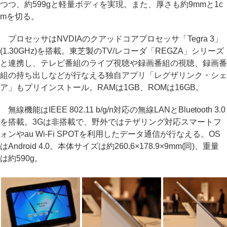
つつ、約599gと軽量ボディを実現。また、厚さも約9mmと1c
mを切る。
プロセッサはNVDIAのクアッドコアプロセッサ「Tegra 3」
(1.30GHz)を搭載。東芝製のTV/レコーダ「REGZA」シリーズ
と連携し、テレビ番組のライブ視聴や録画番組の視聴、録画番
組の持ち出しなどが行なえる独自アプリ「レグザリンク・シェ
ア」もプリインストール。RAMは1GB、ROMは16GB。
無線機能はIEEE 802.11 b/g/n対応の無線LANとBluetooth 3.0
を搭載。3Gは非搭載で、野外ではテザリング対応スマートフ
ォンやau Wi-Fi SPOTを利用したデータ通信が行なえる。OS
はAndroid 4.0。本体サイズは約260.6×178.9×9mm(同)、重量
は約590g。