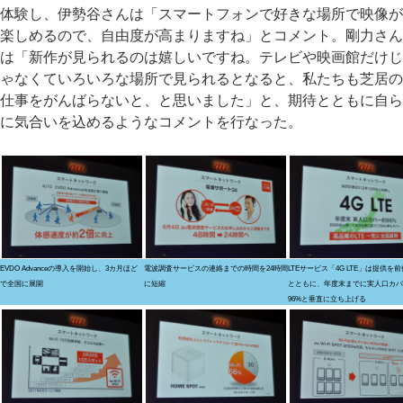
体験し、伊勢谷さんは「スマートフォンで好きな場所で映像が
楽しめるので、自由度が高まりますね」とコメント。剛力さん
は「新作が見られるのは嬉しいですね。テレビや映画館だけじ
ゃなくていろいろな場所で見られるとなると、私たちも芝居の
仕事をがんばらないと、と思いました」と、期待とともに自ら
に気合いを込めるようなコメントを行なった。
EVDO Advanceの導入を開始し、3カ月ほど
電波調査サービスの連絡までの時間を24時間
LTEサービス「4G LTE」は提供を
で全国に展開
に短縮
とともに、年度末までに実人口カバ
96%と垂直に立ち上げる