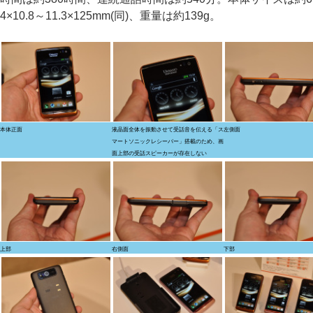
4×10.8～11.3×125mm(同)、重量は約139g。
本体正面
液晶面全体を振動させて受話音を伝える「ス
左側面
マートソニックレシーバー」搭載のため、画
面上部の受話スピーカーが存在しない
上部
右側面
下部