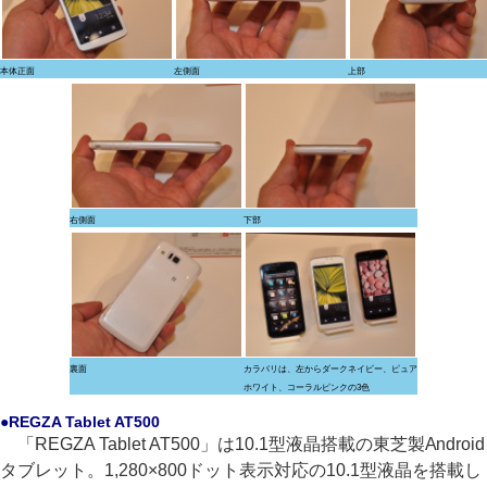
本体正面
左側面
上部
右側面
下部
裏面
カラバリは、左からダークネイビー、ピュア
ホワイト、コーラルピンクの3色
●REGZA Tablet AT500
「REGZA Tablet AT500」は10.1型液晶搭載の東芝製Android
タブレット。1,280×800ドット表示対応の10.1型液晶を搭載し