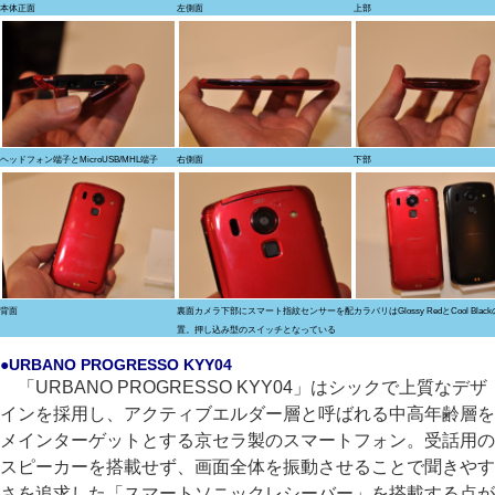
本体正面
左側面
上部
ヘッドフォン端子とMicroUSB/MHL端子
右側面
下部
背面
裏面カメラ下部にスマート指紋センサーを配
カラバリはGlossy RedとCool Blac
置。押し込み型のスイッチとなっている
●URBANO PROGRESSO KYY04
「URBANO PROGRESSO KYY04」はシックで上質なデザ
インを採用し、アクティブエルダー層と呼ばれる中高年齢層を
メインターゲットとする京セラ製のスマートフォン。受話用の
スピーカーを搭載せず、画面全体を振動させることで聞きやす
さを追求した「スマートソニックレシーバー」を搭載する点が