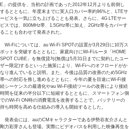
E」の提供を、当初の計画であった2012年12月よりも前倒し
するとともに、年度末までに実人口カバー率約96%と、LTEサ
ービスを一気に立ち上げることも発表。さらに、4G LTEサー
ビスでは、800MHz帯、1.5GHz帯に加え、2GHz帯をカバーす
ることも合わせて発表された。
Wi-Fiについては、au Wi-Fi SPOTの設置が3月29日に10万ス
ポットを突破するとともに、家庭向けにWi-Fiルータ「HOME
SPOT CUBE」を無償貸与(無償は5月31日までに契約したユー
ザー限定)するといった施策により、Wi-Fiへのオフロードがか
なり進んでいると説明。また、今後は品質の改善のため5GHz
帯への対応を推し進めるとともに、今年の夏を目途にWi-Fi接
続シーケンスの最適化やau Wi-Fi接続ツールの改善により接続
時間を従来の半分以下に短縮するとともに、スマートフォン側
でのWi-Fi ON時の消費電流を改善することで、バッテリーの
持ち時間を高める仕組みの導入も開始するとした。
発表会には、auのCMキャラクターである伊勢谷友介さんと
剛力彩芽さんも登場。実際にビデオパスを利用した映像再生を