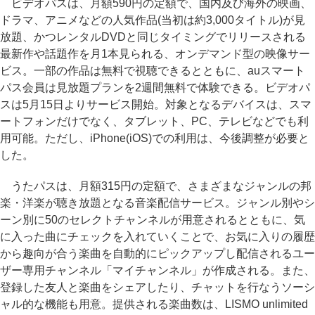
ビデオパスは、月額590円の定額で、国内及び海外の映画、
ドラマ、アニメなどの人気作品(当初は約3,000タイトル)が見
放題、かつレンタルDVDと同じタイミングでリリースされる
最新作や話題作を月1本見られる、オンデマンド型の映像サー
ビス。一部の作品は無料で視聴できるとともに、auスマート
パス会員は見放題プランを2週間無料で体験できる。ビデオパ
スは5月15日よりサービス開始。対象となるデバイスは、スマ
ートフォンだけでなく、タブレット、PC、テレビなどでも利
用可能。ただし、iPhone(iOS)での利用は、今後調整が必要と
した。
うたパスは、月額315円の定額で、さまざまなジャンルの邦
楽・洋楽が聴き放題となる音楽配信サービス。ジャンル別やシ
ーン別に50のセレクトチャンネルが用意されるとともに、気
に入った曲にチェックを入れていくことで、お気に入りの履歴
から趣向が合う楽曲を自動的にピックアップし配信されるユー
ザー専用チャンネル「マイチャンネル」が作成される。また、
登録した友人と楽曲をシェアしたり、チャットを行なうソーシ
ャル的な機能も用意。提供される楽曲数は、LISMO unlimited