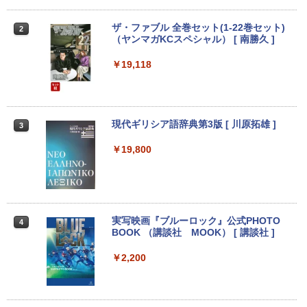
Microsoftoffice2024可 送料無料 WIFI
￥250
￥832
￥6,480
￥1,380
￥15,120
ザ・ファブル 全巻セット(1-22巻セット)
2
（ヤンマガKCスペシャル） [ 南勝久 ]
アースドリームス 厳選おまかせモニター
2
Anker Soundcore Liberty 5 ミッドナイトブ
見知らぬ糸
ONE PIECE モノクロ版 115 (ジャンプコミッ
中古パソコン | NEC | Mate MRL36L-5 |
21.5型〜27型ワイド 【HDMI対応 / FULL
2
ラック
クスDIGITAL)
by Amazon 天然水ラベルレス 2L×9本
Windows11 | デスクトップ | 一年保証 |
HD解像度】 大手メーカー液晶 (Dell/HP/
￥19,118
新古品ノートパソコン Intel Celeron Wi
第9世代 | Core i3 9100 3.6(〜最大4.2)G
NEC等) テレワーク デュアルモニター S
￥250
2
ndows11 Pro Office 2024付き メモリ16
Hz | MEM:8GB | SSD:256GB(新品) | DV
witch PS4 PS5対応 【整備済み中古品】
￥14,990
￥594
￥1,117
GB SSD512GB 12型/14型選択可 Blueto
Dマルチ | Win11Pro64bit
oth 無線LAN USB3.0 軽量 モバイル ビ
￥6,470
ジネス 在宅勤務 学生向け
￥15,000
現代ギリシア語辞典第3版 [ 川原拓雄 ]
3
【2026年アップグレード版】AOKIMI ワイヤ
On My Road (Stadium ver.)
HUNTER×HUNTER モノクロ版 39 (ジャンプ
￥21,980
レスイヤホン bluetooth イヤホン V12 小型
コミックスDIGITAL)
by Amazon 炭酸水 ラベルレス 500ml ×24本
￥19,800
軽量 ブルートゥースHi-Fi 最大36時間再生 ぶ
強炭酸水 ペットボトル 500ミリリットル (Sm
【選べる2色 コスパ抜群】モバイルモニ
￥250
3
るーとゅーす コードレス ENCノイズキャン
art Basic)
【エントリーでポイント100％還元のチ
ター 15.6インチ フルHD 100%sRGB 非
￥572
3
セリング 自動ペアリング Type-C充電 マイク
ャンス】GMKtec G5S ミニpc 【Intel N
光沢IPS パネル Type-C対応 miniHDMI V
付き 防水 タッチ式音量調整 スポーツ/通勤/通
【1500円OFFクーポン】【DVDドライブ
5095 DDR5 8GB 128GB SSD】mini pc
ESA対応 650g/889g 2色から選択可能 モ
￥1,625
3
学/WEB会議(ホワイト)
&テンキー】ノートパソコン 中古パソコ
Windows11 Pro 超軽量 4コア/4スレッド
ニター サブディスプレイ テレワーク 在
ン 15.6インチ SSD256GB メモリ8GB C
2.9GHz ミニパソコン M.2 2242 SATA WI
宅勤務 UPERFECT
実写映画『ブルーロック』公式PHOTO
4
On My Road (Stadium ver.)
スーパーの裏でヤニ吸うふたり 9巻 (デジタル
ore i3-8130U 第8世代 Microsoft Office
FI6 Bluetooth5.2 4K 2画面出力 デスク
￥1,964
BOOK （講談社 MOOK） [ 講談社 ]
版ビッグガンガンコミックス)
コカ・コーラ やかんの麦茶 from 爽健美茶 ラ
付き Windows11 東芝 dynabook B65
トップPC NucBox みにpc 省エネ オフィ
￥8,999
ベルレス 650mlPET×24本
￥250
ノートパソコン 中古 PC パソコン 中古ノ
ス
￥2,200
￥810
ートPC 最大SSD1TB 最大メモリ16GB
Xiaomi シャオミ REDMI Buds 8 Lite ワイヤ
￥2,009
￥46,248
レスイヤホン Bluetooth 5.4 ノイズキャンセ
￥21,800
リング ANC 36時間再生
Yoothi 互換品 液晶 14.0インチ NEC LAV
4
IE N14 Slim N1455/HA N1455/HAL PC-