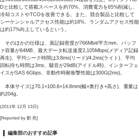
Dと比較して搭載スペースを約70%、消費電力を65%削減し、
冷却コストやTCOを改善できる。また、競合製品と比較して
シーケンシャルアクセス性能は約18%、ランダムアクセス性能
は約17%向上しているという。
そのほかの仕様は、面記録密度が766Mbit/平方mm、バッフ
ァ容量が64MB、最大データ転送速度2,105Mbps(メディア記録
再生)、平均シーク時間は3.8ms(リード)/4.2ms(ライト)、平均
回転待ち時間は3ms、騒音が29dB(アイドル時)、インターフェ
イスがSAS 6Gbps、非動作時耐衝撃性能は300G(2ms)。
本体サイズは70.1×100.6×14.8mm(幅×奥行き×高さ)、重量は
約204g。
(2011年 12月 13日)
[Reported by 劉 尭]
編集部のおすすめ記事