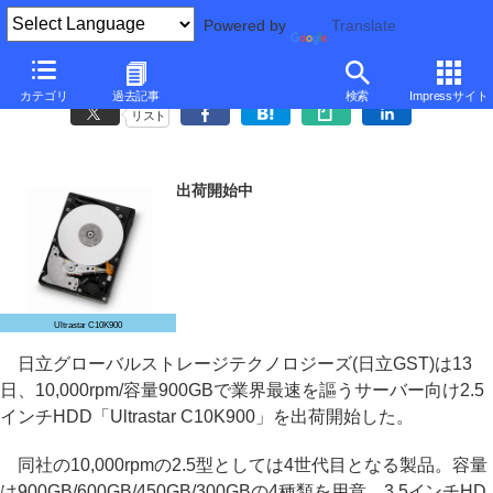
Powered by
Translate
日立GST、10,000rpmで最大容量900GBの2.5インチHDD
カテゴリ
過去記事
検索
Impressサイト
リスト
出荷開始中
Ultrastar C10K900
日立グローバルストレージテクノロジーズ(日立GST)は13
日、10,000rpm/容量900GBで業界最速を謳うサーバー向け2.5
インチHDD「Ultrastar C10K900」を出荷開始した。
同社の10,000rpmの2.5型としては4世代目となる製品。容量
は900GB/600GB/450GB/300GBの4種類を用意。3.5インチHD