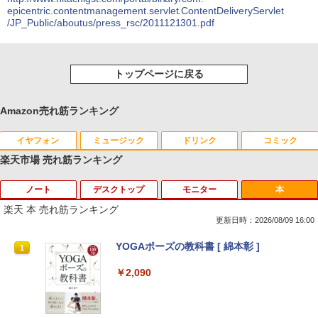
epicentric.contentmanagement.servlet.ContentDeliveryServlet
/JP_Public/aboutus/press_rsc/2011121301.pdf
トップページに戻る
Amazon売れ筋ランキング
イヤフォン
ミュージック
ドリンク
コミック
楽天市場 売れ筋ランキング
ノート
デスクトップ
モニター
本
Anker Soundcore P40i オフホワイト
BRUCE WAYNE feat. Flo Milli, ATL Jacob
【Amazon.co.jp限定】 い・ろ・は・す 2L P
薬屋のひとりごと 17巻 (デジタル版ビッグガ
[Explicit]
ET ラベルレス ×8本
ンガンコミックス)
楽天 本 売れ筋ランキング
￥7,990
更新日時：2026/08/09 16:00
￥250
￥1,112
￥770
8月5日限定10倍＆抽選10000P！｜2021
R309-Apple Mac mini A1347 1点 MacO
【中古良品】【安心保証】Princeton 21.
YOGAポーズの教科書 [ 綿本彰 ]
1
1
1
1
年モデル！高性能ノートパソコン Windo
S Catalina 10.15.7/CPU Core i5-4260U/
5型ワイドカラー液晶ディスプレイ PTF
ws11 富士通 LIFEBOOK A5511 第11世
メモリ 4GB/SATA 500GB intel HD Grap
WDE-22W / PTFBDE-22W ブラック/ ホ
￥2,090
Anker Soundcore P31i ブラック
BRUCE WAYNE feat. Flo Milli, ATL Jacob
by Amazon 天然水 ラベルレス 500ml ×24本
異世界居酒屋「のぶ」(22) (角川コミックス・
代Celeron 6305U最大メモリ32GB 秒速
hics 5000 1536MB グラフィックス搭載
ワイト色 スピーカー搭載 プリンストン
[Explicit]
富士山の天然水 バナジウム含有 水 ミネラル
エース)
起動新品SSD2TB テンキー内蔵 15.6型大
★送料無料【中古動作品】
ウォーター ペットボトル 静岡県産 500ミリリ
画面 ノートパソコン中古 オフィス付き
￥5,990
￥4,050
ットル (Smart Basic)