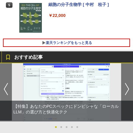
細胞の分子生物学 [ 中村 桂子 ]
N1455HAL 対応 FullHD 1920x1080 IPS
5
￥3,480
Office2024付き デスクトップPC デスク
LED LCD 液晶ディスプレイ 修理交換用
4
【★最大100%ポイント】【新生活応援・
トップ パソコン ビジネス 第14世代 core
液晶パネル
￥22,000
4
2026】【Office 2019 H&B】【カメラ×F
i7 第12世代 corei3 corei5 Windows11
HD】富士通 LIFEBOOK U939/第8世代 C
SSD 128GB～2TB メモリ8GB～32GB 2
￥9,800
ore i5/メモリ:8GB/M.2 SSD:256GB/512
年保証 安い 激安 オフィス業務 事務作業
GB/1TB/Wi-fi/Bluetooth/13.3型/HDMI/U
デスクワーク 動画視聴 おしゃれ 本体の
SB-C/USB3.1/パソコン 中古PC 中古ノー
み
楽天ランキングをもっと見る
トパソコン Windows11
【期間限定10%OFFクーポン 8/12 10時
5
￥45,700
まで】 ゲーミングモニター 24.5インチ F
￥25,800
おすすめ記事
HD 240Hz 1ms Fast IPSパネル HDMI2.0
×1 DP1.4×1 Adaptive Sync対応 フリッ
カーフリー ブルーライトカット モニター
★レノボ / Lenovo ThinkCentre M70q
ディスプレイ MAXZEN MGM25IC04-F2
5
ノートパソコン 新品 14インチ Office搭
Tiny Gen 5 12TES7DK00 (Windows 11
40
5
載 Windows11 Pro 日本語キーボード メ
Pro/インテル Core i5 14500T/メモリ:16
モリ 12GB SSD 128GB 256GB 512GB 1
GB/SSD:256GB)【デスクトップパソコ
￥12,980
TB Webカメラ WiFi Bluetooth 選べる
ン】【送料無料】
カラー 14型 薄型 軽量
￥139,500
【特集】あなたのPCスペックにドンピシャな「ローカル
￥29,800
LLM」の選び方と快適化テク
●
●
●
●
●