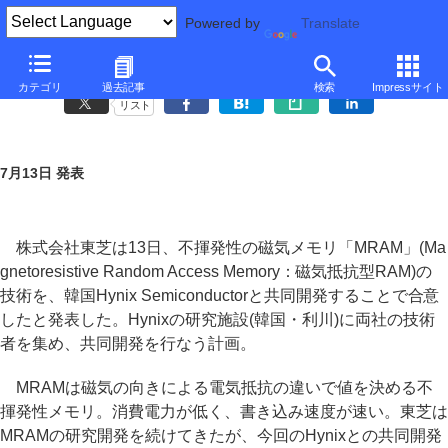
Powered by
Translate
東芝、HynixとMRAM技術を共同開発
カテゴリ
過去記事
検索
Impressサイト
リスト
7月13日 発表
株式会社東芝は13日、不揮発性の磁気メモリ「MRAM」(Ma
gnetoresistive Random Access Memory：磁気抵抗型RAM)の
技術を、韓国Hynix Semiconductorと共同開発することで合意
したと発表した。Hynixの研究施設(韓国・利川)に両社の技術
者を集め、共同開発を行なう計画。
MRAMは磁気の向きによる電気抵抗の違いで値を決める不
揮発性メモリ。消費電力が低く、書き込み速度が速い。東芝は
MRAMの研究開発を続けてきたが、今回のHynixとの共同開発