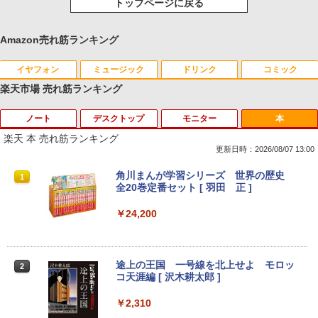
トップページに戻る
Amazon売れ筋ランキング
イヤフォン
ミュージック
ドリンク
コミック
楽天市場 売れ筋ランキング
ノート
デスクトップ
モニター
本
Anker Soundcore P40i オフホワイト
BRUCE WAYNE feat. Flo Milli, ATL Jacob
【Amazon.co.jp限定】 い・ろ・は・す 2L P
薬屋のひとりごと 17巻 (デジタル版ビッグガ
[Explicit]
ET ラベルレス ×8本
ンガンコミックス)
楽天 本 売れ筋ランキング
￥7,990
更新日時：2026/08/07 13:00
￥250
￥1,112
￥770
【楽天1位常連】【新品】 2026年最新モ
HP EliteDesk800 G4 SFF オフィス付き
DELL デル・テクノロジーズ Dell Pro 2
角川まんが学習シリーズ 世界の歴史
1
1
1
1
デル ノートパソコン パソコン JIS 日本
Corei5-8500 / メモリ16GB / HDD500GB
3.8 ディスプレイ E2425HM 【法人限
全20巻定番セット [ 羽田 正 ]
語キーボード 第14世代CPU搭載 Windo
windows11 Pro 中古 デスクトップパソ
定】【NE直】
Anker Soundcore P31i ブラック
BRUCE WAYNE feat. Flo Milli, ATL Jacob
by Amazon 天然水 ラベルレス 500ml ×24本
異世界居酒屋「のぶ」(22) (角川コミックス・
ws11 第13世代CPU搭載 14.1/15.6インチ
コン オプション変更可能（ 32GB / 64G
￥24,200
[Explicit]
富士山の天然水 バナジウム含有 水 ミネラル
エース)
ワイド液晶 フルHD cpu N95/N5095/N34
B / M.2 SSD 512GB~1TB Windows10 O
￥12,700
ウォーター ペットボトル 静岡県産 500ミリリ
50 メモリ 8GB 12GB 16GB 32GB SSD
S 選択可能）
￥5,990
ットル (Smart Basic)
128GB 256GB 512GB 1TB USB3.0 初期
￥250
￥832
設定済
￥28,800
途上の王国 一号線を北上せよ モロッ
2
￥1,380
Yoothi 互換品 11.6インチ ASUS B1100
コ天涯編 [ 沢木耕太郎 ]
2
￥33,680
B1100F B1100FKA BR1100 BR1100C B
Anker Soundcore Liberty 5 ミッドナイトブ
On My Road (Stadium ver.)
ONE PIECE モノクロ版 115 (ジャンプコミッ
R1100F BR1100FKA B1100FKA-BP135
￥2,310
ラック
クスDIGITAL)
by Amazon 天然水ラベルレス 2L×9本
Mouse Computer MPro-S230【第11世
4XA B1100FKA-BP0402RA 対応 1366x7
2