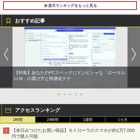
高性能 AMD Ryzen 5-5650u/ 16GB/ 爆
C Windows11 pro Win11 3画面 PC 800
持ち運び ポータブルモニター
速NVMe式256GB-SSD/ カメラ/ 無線Wi-
600 G5 G4 モニタ セット オフィス 2024
楽天ランキングをもっと見る
Fi6/ Office付き/ Win11【中古ノートパソ
搭載 選択可 8世代 10世代 DELL 1311a
￥12,480
コン 中古パソコン 中古PC】税込送料無
おすすめ記事
料 あす楽対応 当日発送
￥35,860
￥34,990
Dell Technologies P2422H プロフェッ
5
ショナルシリーズ 23.8インチワイドモニ
【中古】富士通 ESPRIMO D588 整備済
タ / 1920×1080 / HDMI、VGA、Display
5
み品 第9世代 Intel Core i3-9100 / Core i
Port / ブラック（スタンド一部:シルバ
【中古】【極軽極薄】東芝 dynabook G
5-9500 デスクトップPC メモリ8GB M.2
ー）中古モニター 送料無料 3か月保証付
5
83 13.3型FHD(1920x1080)液晶 第11世
SSD256GB DVD Office2021 Windows1
き0830-1
代Core i5/ 8GB / SSD256GB / Webカメ
1Pro DVI-D DisplayPort パソコン単体
ラ内蔵 / USB Type-C / HDMI / 無線LAN
￥14,800
【特集】あなたのPCスペックにドンピシャな「ローカル
Bluetooth / Win11 Pro搭載 /Office 202
￥21,800
LLM」の選び方と快適化テク
4 H&B / Aランク
￥38,500
●
●
●
●
●
アクセスランキング
1時間
24時間
1週間
1カ月
【本日みつけたお買い得品】モトローラのスマホが約1万7,000
円で購入可能