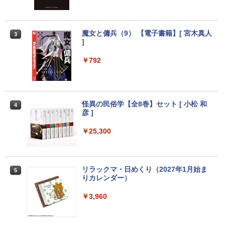
代Core i5 11400/メモリ16GB(DDR4)/SS
68 HD IPS LED LCD ディスプレイ タッ
￥250
【マラソンP5倍/10%オフクーポン】中古
D256GB/Win11Pro/HDMI/DP/MousePr
チスクリーン タッチ機能付き液晶パネル
￥14,990
￥594
￥1,117
2
ノートパソコン HP ProBook 450 G7 第
o】【中古/送料無料】※沖縄・離島を除
修理交換用液晶タッチパネル ベゼル付き
10世代 Core i5 メモリ16GB SSD256GB
く
魔女と傭兵（9） 【電子書籍】[ 宮木真人
3
Bluetooth HDMI カメラ Wi-Fi 15.6イン
￥13,800
]
チ Windows 11 Pro 送料無料 保証付き
￥34,980
【2026年アップグレード版】AOKIMI ワイヤ
On My Road (Stadium ver.)
HUNTER×HUNTER モノクロ版 39 (ジャンプ
レスイヤホン bluetooth イヤホン V12 小型
コミックスDIGITAL)
by Amazon 炭酸水 ラベルレス 500ml ×24本
￥792
￥33,800
軽量 ブルートゥースHi-Fi 最大36時間再生 ぶ
強炭酸水 ペットボトル 500ミリリットル (Sm
￥250
るーとゅーす コードレス ENCノイズキャン
art Basic)
モニター 27インチ 144Hz FHD pcモニタ
￥572
3
セリング 自動ペアリング Type-C充電 マイク
【正規永久版Office付き】NiPoGi ミニp
ー フリッカーレス FullHD ブルーライト
3
付き 防水 タッチ式音量調整 スポーツ/通勤/通
c Intel N5030 最大3.1Hz mini pc Windo
カット ノングレア ディスプレイ HDMI 1
￥1,625
学/WEB会議(ホワイト)
【★最大100%ポイント】【Office 2024
ws11 Pro 12GB+256GB SSD (4TB拡大
44hz pcモニター Adaptive-Sync ブラッ
怪異の民俗学【全8巻】セット [ 小松 和
3
4
H&B】【タッチパネル×360°回転】富士
可能) 4K 静音 高速熱放散 小型超軽量ミ
ク MAXZEN MJM27IC01 MJM27IC04-F
彦 ]
BUGS LIFE
スーパーの裏でヤニ吸うふたり 9巻 (デジタル
通 LIFEBOOK U9310/第10世代 Core i5/
ニパソコン豊富なインターフェース USB
144 マクスゼン
￥1,964
版ビッグガンガンコミックス)
コカ・コーラ やかんの麦茶 from 爽健美茶 ラ
メモリ:8GB/M.2 NVMe:128GB/256GB/5
3.2/HDMI 2.0×2 高速2.4G/5GWi-Fi BT4.
￥25,300
ベルレス 650mlPET×24本
￥250
12GB/1TB/Wi-fi/Bluetooth/13.3型/FHD/
2 省電力 小型パソコン
￥13,480
￥810
カメラ/USB-C/中古/ノートパソコン/タブ
Xiaomi シャオミ REDMI Buds 8 Lite ワイヤ
￥2,009
レット/Windows11
￥39,980
レスイヤホン Bluetooth 5.4 ノイズキャンセ
リング ANC 36時間再生
リラックマ・日めくり（2027年1月始ま
5
￥35,800
＼本日限定500円値下げ／＼楽天1位！20
4
りカレンダー）
26年最新の超軽量超薄型／モバイルモニ
￥2,980
【ポイント10倍】美品 HP 400 G6 SF 9
ター 15.6インチ フルHD 4K 144Hz タッ
4
￥3,960
世代 Core i5 9500 メモリ8GB 16GB 32
チパネル バッテリー内蔵 無線接続 12モ
13.3インチ 良品 Lenovo ThinkPad X13
GB 新品M.2SSD256GB 512GB office付
デル選択 非光沢 IPSパネル Type-C HDM
4
Gen2 Type-20XJ フルHD / Windows11/
き デスクトップパソコン 中古パソコン P
I 軽量 薄型 リモートワーク ディスプレイ