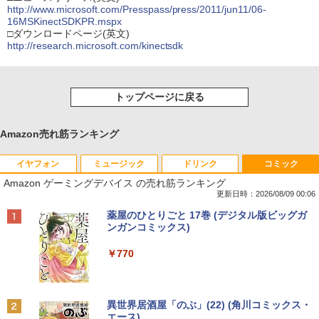
http://www.microsoft.com/Presspass/press/2011/jun11/06-
16MSKinectSDKPR.mspx
□ダウンロードページ(英文)
http://research.microsoft.com/kinectsdk
トップページに戻る
Amazon売れ筋ランキング
イヤフォン
ミュージック
ドリンク
コミック
Amazon ゲーミングデバイス の売れ筋ランキング
更新日時：2026/08/09 00:06
Anker Soundcore P42i (Bluetooth 6.1)【完
BRUCE WAYNE feat. Flo Milli, ATL Jacob
by Amazon 天然水 ラベルレス 500ml ×24本
薬屋のひとりごと 17巻 (デジタル版ビッグガ
全ワイヤレスイヤホン/ウルトラノイズキャン
[Explicit]
富士山の天然水 バナジウム含有 水 ミネラル
ンガンコミックス)
セリング 3.5 / マルチポイント接続 / 最大40時
ウォーター ペットボトル 静岡県産 500ミリリ
間再生 / コンパクト形状/持ち運びに便利 / IP5
ットル (Smart Basic)
￥250
￥770
5 防塵防水位規格/PSE技術基準適合】パープ
ル
￥1,380
￥9,990
BRUCE WAYNE feat. Flo Milli, ATL Jacob
異世界居酒屋「のぶ」(22) (角川コミックス・
[Explicit]
エース)
【Amazon.co.jp限定】 い・ろ・は・す 2L P