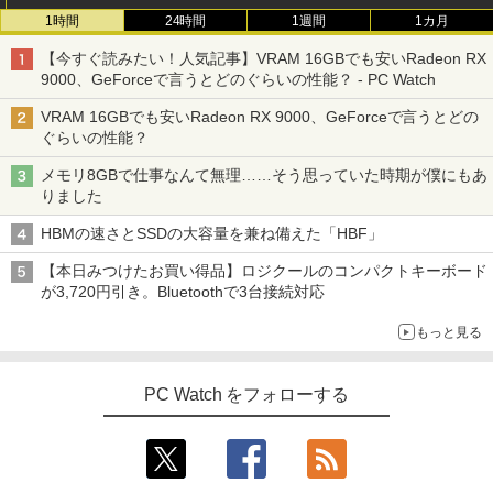
B 12.3インチタッチパネルフルHD Wind
1時間
24時間
1週間
1カ月
ows11 Pro カメラ Bluetooth Wi-Fi 送料
無料 保証付き
【送料無料】これってむし歯になります
3
【今すぐ読みたい！人気記事】VRAM 16GBでも安いRadeon RX
か？に根拠をもって答える本 代用甘味
9000、GeForceで言うとどのぐらいの性能？ - PC Watch
￥16,900
料を迷わず説明するために／久保庭雅恵
／監修 中村恵理子／著
VRAM 16GBでも安いRadeon RX 9000、GeForceで言うとどの
ぐらいの性能？
￥5,940
中古 マイクロソフト Surface Pro 7 Cor
3
メモリ8GBで仕事なんて無理……そう思っていた時期が僕にもあ
e i5 1035G4 第10世代 メモリ8GB SSD1
りました
28GB 12インチ Windows11 Home 無線
LAN Wi-Fi WEBカメラ Type-C 1866 1年
スリランカ料理 ライス＆カリー、朝ごは
4
HBMの速さとSSDの大容量を兼ね備えた「HBF」
保証 レビュー特典:セキュリティソフト
ん、軽食、スイーツからランプライスま
Bランク ノートパソコン 中古ノートパソ
で、スリランカの食を深く知るための12
【本日みつけたお買い得品】ロジクールのコンパクトキーボード
コン 中古PC
5品 [ 濱田 祐介 ]
が3,720円引き。Bluetoothで3台接続対応
￥26,800
￥5,940
もっと見る
PC Watch をフォローする
【新品】【楽天1位！】ノートパソコン
4
【中古】 三舟及び南洲の書 / 寺山葛常 /
5
新品第13世代CPU搭載ノートPC Office
巌南堂書店 [単行本]【宅配便出荷】
付きノートパソコン 初心者向け Window
s11 初期設定済 Webカメラ zoom 日本語
￥6,570
キーボード 14.1型 Intel Celeron メモリ
8GB SSD1TB(最大) 大容量バッテリービ