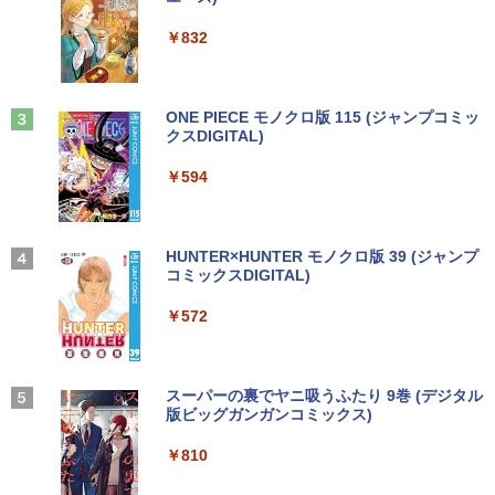
ET ラベルレス ×8本
Anker Soundcore P31i ピンク
￥250
￥832
￥1,112
￥5,990
見知らぬ糸
ONE PIECE モノクロ版 115 (ジャンプコミッ
クスDIGITAL)
by Amazon 天然水ラベルレス 2L×9本
￥250
Anker Soundcore Liberty 5 ディープブルー
￥594
￥1,117
￥14,990
On My Road (Stadium ver.)
HUNTER×HUNTER モノクロ版 39 (ジャンプ
コミックスDIGITAL)
by Amazon 炭酸水 ラベルレス 500ml ×24本
強炭酸水 ペットボトル 500ミリリットル (Sm
￥250
art Basic)
【2026年アップグレード版】AOKIMI ワイヤ
￥572
レスイヤホン bluetooth イヤホン V12 小型
軽量 ブルートゥースHi-Fi 最大36時間再生 ぶ
￥1,625
るーとゅーす コードレス ENCノイズキャン
セリング 自動ペアリング Type-C充電 マイク
On My Road (Stadium ver.)
スーパーの裏でヤニ吸うふたり 9巻 (デジタル
付き 防水 タッチ式音量調整 スポーツ/通勤/通
版ビッグガンガンコミックス)
【Amazon.co.jp限定】 伊藤園 磨かれて、澄
学/WEB会議(ホワイト)
みきった日本の水 2L 8本 ラベルレス [ ケース
￥250
] [ 水 ] [ ペットボトル ] [ 箱買い ] [ ストック
￥810
￥1,964
] [ 水分補給 ]