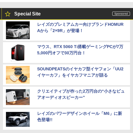
ジネス 大学生 プレゼント 学生向け
Special Site
￥29,800
レイズのプレミアムカー向けブランドHOMUR
Aから「2×9R」が登場！
【最新Office2024】ノートパソコン 中古
5
Core i5 第10世代 Office付き NEC 15.6
インチ メモリ16GB 新品SSD1TB DVDド
マウス、RTX 5060 Ti搭載ゲーミングPCが7万
ライブ WEBカメラ テンキー windows11
5,000円オフで30万円台！
搭載 NEC中古ノートパソコン 安心保証
初期設定済み VKT16X5 VRL21F7
SOUNDPEATSのイヤカフ型イヤフォン「UU2
￥27,800
イヤーカフ」をイヤカフマニアが語る
クリエイティブが作った2万円台の“小さなピュ
アオーディオスピーカー”
レイズのパワーデザインホイール「M6」に新
色登場!!