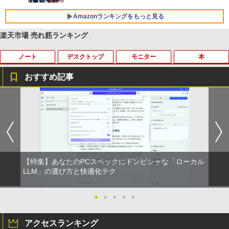
￥998
Amazonランキングをもっと見る
Xiaomi シャオミ REDMI Buds 8 Lite ワイヤ
レスイヤホン Bluetooth 5.4 ノイズキャンセ
リング ANC 36時間再生
楽天市場 売れ筋ランキング
￥3,480
ノート
デスクトップ
モニター
本
おすすめ記事
【期間限定 ポイント10倍】Lenovo Idea
りゅうおうのおしごと！21 〜白雪姫と
1
1
Pad D330 10.1型 2-in-1 タブレットPC／
竜王の結婚〜【完結記念メモリアルブッ
着脱式キーボード（intel 第九世代Celero
ク付き特装版】 【電子書籍】[ 白鳥 士郎
n N4000/4GB/64GB eMMC/HD IPS液晶
]
Type-C データ/充電可）/microSD対応
（最大128GB）/Windows 11 Pro／Dolb
￥5,500
y Audio）【整備済み中古品】
【特集】あなたのPCスペックにドンピシャな「ローカル
￥13,800
LLM」の選び方と快適化テク
11～12世紀のフランドル伯の尚書部 [ 青
2
山由美子 ]
●
●
●
●
●
【マラソンP5倍/10%オフクーポン】中古
￥5,500
2
ノートパソコン Dell Latitude 7200 2in
アクセスランキング
1 第8世代 Core i5 メモリ8GB SSD128G