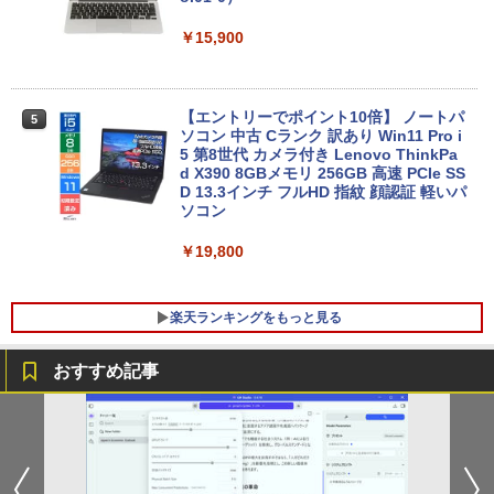
￥15,900
【エントリーでポイント10倍】 ノートパ
5
ソコン 中古 Cランク 訳あり Win11 Pro i
5 第8世代 カメラ付き Lenovo ThinkPa
d X390 8GBメモリ 256GB 高速 PCIe SS
D 13.3インチ フルHD 指紋 顔認証 軽いパ
ソコン
￥19,800
楽天ランキングをもっと見る
おすすめ記事
DELL Vostro 3670 単体 Windows11 64
IODATA 液晶モニター LCD-MF224EDW
鹿楓堂よついろ日和 23巻 【電子書籍】
1
1
1
bit HDMI Core i5 8400 メモリー8GB 高
21.5インチワイド ホワイト LCD LEDバ
[ 清水ユウ ]
速SSD256GB M.2-NVMe +HDD1TB 無線
ックライト フルHD（1920x1080） 16:9
LAN DVDマルチ デスクトップパソコン
ADSカラーパネル 非光沢 ノングレア HD
￥770
【中古】【30日保証】1243105
MI VGA DVI VESA準拠 ディスプレイ PS