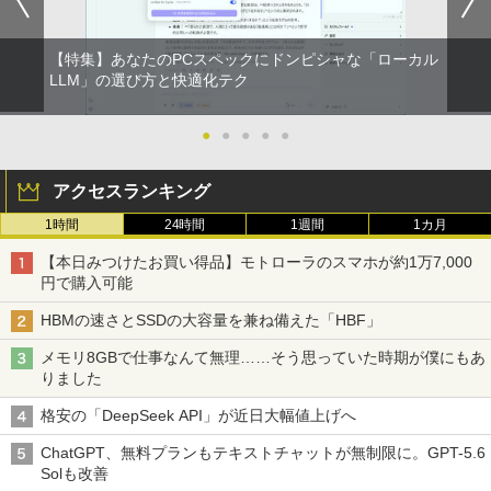
4 switch 対応 スイッチ 【中古】
￥24,800
￥4,600
【特集】あなたのPCスペックにドンピシャな「ローカル
薬屋のひとりごと 17巻 【電子書籍】[ 日
LLM」の選び方と快適化テク
2
向夏 ]
中古パソコン | NEC | Mate MRL36L-5 |
2
Windows11 | デスクトップ | 一年保証 |
モバイルモニター 15.6インチ 1080P IPS
●
●
●
●
●
￥770
2
Core i3 9100 3.6(〜最大4.2)GHz | MEM:
パネル 自立スタンド Type-C/Mini HDMI
16GB | SSD:512GB(新品) | DVDマルチ |
PC/スマホ/ゲーム機対応 収納ケース付き
アクセスランキング
無線LANなし | Win11Pro64bit
￥9,527
1時間
24時間
1週間
1カ月
￥25,000
杖と剣のウィストリア（16） 【電子書
3
籍】[ 大森藤ノ ]
【本日みつけたお買い得品】モトローラのスマホが約1万7,000
円で購入可能
￥594
【選べる2色 コスパ抜群】モバイルモニ
3
【中古】Apple iMac 27インチ Retina 5
ター 15.6インチ フルHD 100%sRGB 非
3
HBMの速さとSSDの大容量を兼ね備えた「HBF」
Kディスプレイモデル MNE92J/A (Mid 2
光沢IPS パネル Type-C対応 miniHDMI
017)【千葉】保証期間1ヶ月【ランクB】
薄型軽量 約650g VESA対応 モニター 持
メモリ8GBで仕事なんて無理……そう思っていた時期が僕にもあ
ち運び サブディスプレイ テレワーク 在
りました
宅勤務 UPERFECT
大人のあっぷあっぷでーと （一般書 56
￥33,980
4
3） [ 益田 ミリ ]
格安の「DeepSeek API」が近日大幅値上げへ
￥8,999
￥1,760
ChatGPT、無料プランもテキストチャットが無制限に。GPT-5.6
中古パソコン | HP | ProOne 600 G5 All-i
4
Solも改善
n-One | Windows11 | 一体型 | 一年保証