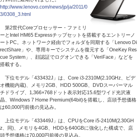
http://www.lenovo.com/news/jp/ja/2011/0
3/0308_3.html
第2世代Coreプロセッサー・ファミリ
ーとIntel HM65 Expressチップセットを搭載するエントリーノ
ートPC。ネットワーク経由でフォルダを同期する「Lenovo Di
rectShare」や、専用キーでシステムを復元する「OneKey Res
cue System」、顔認証でログオンできる「VeriFace」などを
搭載する。
下位モデル「433432J」は、Core i3-2310M(2.10GHz、ビデ
オ機能内蔵)、メモリ2GB、HDD 500GB、DVDスーパーマル
チドライブ、1,366×768ドット表示対応15.6型ワイド光沢液
晶、Windows 7 Home Premium(64bit)を搭載し、店頭予想価格
は60,000円前後の見込み。
上位モデル「433449J」は、CPUをCore i5-2410M(2.30GH
z、同)、メモリを4GB、HDDを640GBに強化した構成で、店
頭予想価格は70,000円前後の見込み。