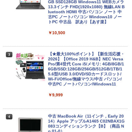
ラック
クスDIGITAL)
by Amazon 天然水ラベルレス 2L×9本
GB SSD128GB Windows11 WEBカメラ
13.3インチ FHD(1920x1080) 無線LAN B
￥250
luetooth HDMI 中古パソコン ノート 中
￥14,990
￥594
￥1,117
古PC ノートパソコン Windows10 ノー
トPC 中古品 訳あり【あす楽】
￥10,500
【2026年アップグレード版】AOKIMI ワイヤ
On My Road (Stadium ver.)
HUNTER×HUNTER モノクロ版 39 (ジャンプ
レスイヤホン bluetooth イヤホン V12 小型
コミックスDIGITAL)
by Amazon 炭酸水 ラベルレス 500ml ×24本
軽量 ブルートゥースHi-Fi 最大36時間再生 ぶ
強炭酸水 ペットボトル 500ミリリットル (Sm
￥250
るーとゅーす コードレス ENCノイズキャン
art Basic)
￥572
セリング 自動ペアリング Type-C充電 マイク
【★最大100%ポイント】【新生活応援・
3
付き 防水 タッチ式音量調整 スポーツ/通勤/通
2026】【Office 2019 H&B】NEC Versa
￥1,625
学/WEB会議(ホワイト)
Pro/第4世代 Core i5/メモリ: 4GB/8GB/1
6GB/SSD:128GB/256GB/512GB/1TB/1
BUGS LIFE
スーパーの裏でヤニ吸うふたり 9巻 (デジタル
5.6型/USB 3.0/DVD/SDカードスロット/
￥1,964
版ビッグガンガンコミックス)
コカ・コーラ やかんの麦茶 from 爽健美茶 ラ
Wi-Fi/Office/無線マウス/中古 パソコン/
ベルレス 650mlPET×24本
￥250
中古PC ノートパソコン/Windows11
￥810
Xiaomi シャオミ REDMI Buds 8 Lite ワイヤ
￥2,009
￥9,999
レスイヤホン Bluetooth 5.4 ノイズキャンセ
リング ANC 36時間再生
￥2,980
中古 MacBook Air（11インチ，Early 20
4
14）Apple アップルA1465 C02NBAX1G
083コンディションランク【B】（商品 N
o.01-0）