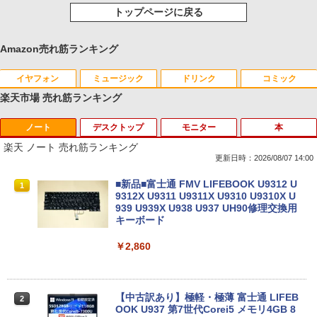
トップページに戻る
Amazon売れ筋ランキング
イヤフォン
ミュージック
ドリンク
コミック
楽天市場 売れ筋ランキング
ノート
デスクトップ
モニター
本
Anker Soundcore P40i オフホワイト
BRUCE WAYNE feat. Flo Milli, ATL Jacob
【Amazon.co.jp限定】 い・ろ・は・す 2L P
薬屋のひとりごと 17巻 (デジタル版ビッグガ
[Explicit]
ET ラベルレス ×8本
ンガンコミックス)
楽天 ノート 売れ筋ランキング
￥7,990
更新日時：2026/08/07 14:00
￥250
￥1,112
￥770
■新品■富士通 FMV LIFEBOOK U9312 U
1
9312X U9311 U9311X U9310 U9310X U
939 U939X U938 U937 UH90修理交換用
Anker Soundcore P31i ブラック
BRUCE WAYNE feat. Flo Milli, ATL Jacob
by Amazon 天然水 ラベルレス 500ml ×24本
異世界居酒屋「のぶ」(22) (角川コミックス・
キーボード
[Explicit]
富士山の天然水 バナジウム含有 水 ミネラル
エース)
ウォーター ペットボトル 静岡県産 500ミリリ
￥5,990
￥2,860
ットル (Smart Basic)
￥250
￥832
￥1,380
【中古訳あり】極軽・極薄 富士通 LIFEB
2
Anker Soundcore Liberty 5 ミッドナイトブ
On My Road (Stadium ver.)
ONE PIECE モノクロ版 115 (ジャンプコミッ
OOK U937 第7世代Corei5 メモリ4GB 8