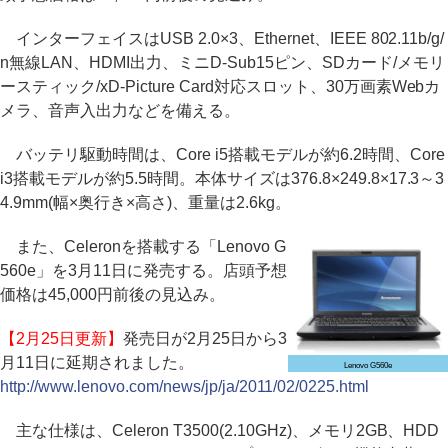
インターフェイスはUSB 2.0×3、Ethernet、IEEE 802.11b/g/
n無線LAN、HDMI出力、ミニD-Sub15ピン、SDカード/メモリ
ースティック/xD-Picture Card対応スロット、30万画素Webカ
メラ、音声入出力などを備える。
バッテリ駆動時間は、Core i5搭載モデルが約6.2時間、Core
i3搭載モデルが約5.5時間。本体サイズは376.8×249.8×17.3～3
4.9mm(幅×奥行き×高さ)、重量は2.6kg。
また、Celeronを搭載する「Lenovo G
560e」を3月11日に発売する。店頭予想
価格は45,000円前後の見込み。
【2月25日更新】
発売日が2月25日から3
月11日に延期されました。
Lenovo G560e
http://www.lenovo.com/news/jp/ja/2011/02/0225.html
主な仕様は、Celeron T3500(2.10GHz)、メモリ2GB、HDD