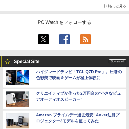
| 第9世代 | Core i3 9100T 3.1(～最大3.7)
LG PCモニター 23.8インチ IPS フルHD
4
もっと見る
GHz | MEM:16GB | SSD:512GB(新品) |
100Hz HDMI×2 ブルーライト低減 VESA
この素晴らしい世界に祝福を！(23) 【電
DVD-ROM | 無線LAN:なし | Webカメラ
対応 24MS500-B フルハイビジョン ディ
5
子書籍】[ 渡 真仁 ]
内蔵 | フルHD | Win11Pro64Bit | ACアダ
スプレイ モニター LGエレクトロニクス
PC Watch をフォローする
プター付属
￥924
￥11,440
￥34,980
モバイルモニター HAILESI S123E 12.3
5
HP 800G6 SF(8YM57AV-CMFZ:Win10x
インチ タッチパネル タッチペン対応 モ
5
64) 中古 Core i7-2.9GHz(10700)/メモリ
バイルディスプレイ 1920x1280 フルHD
Special Site
16GB/SSD512GB/DVDライター [C:並品]
3:2比率 100％sRGB広色域 高輝度300nit
2021年頃購入
HDR対応 OTG対応 ポータブルモニター
ハイグレードテレビ「TCL Q7D Pro」。圧巻の
軽量 自立型 スピーカー内蔵Switch2 PS5
色彩美で映画＆ゲームが極上体験に
XBOX PC Mac iPhone
￥50,600
￥11,999
クリエイティブが作った2万円台の“小さなピュ
アオーディオスピーカー”
Amazon プライムデー過去最安! Anker注目プ
ロジェクター3モデルを使ってみた