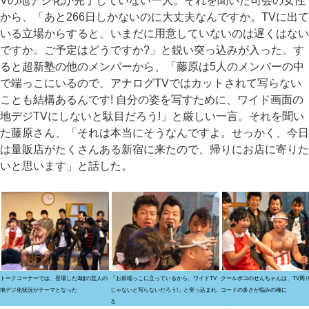
Vの地デジ化が完了していない一人。それを聞いた司会の女性
から、「あと266日しかないのに大丈夫なんですか。TVに出て
いる立場からすると、いまだに用意していないのは遅くはない
ですか。ご予定はどうですか?」と鋭い突っ込みが入った。す
ると超新塾の他のメンバーから、「藤原は5人のメンバーの中
で端っこにいるので、アナログTVではカットされて写らない
ことも結構あるんです! 自分の姿を写すために、ワイド画面の
地デジTVにしないと駄目だろう!」と厳しい一言。それを聞い
た藤原さん、「それは本当にそうなんですよ。せっかく、今日
は量販店がたくさんある新宿に来たので、帰りにお店に寄りた
いと思います」と話した。
トークコーナーでは、登場した3組の芸人の
「お前端っこに立っているから、ワイドTV
クールポコのせんちゃんは、TV周
地デジ化状況がテーマとなった
じゃないと写らないだろう!」と突っ込まれ
コードの多さが悩みの種に
る