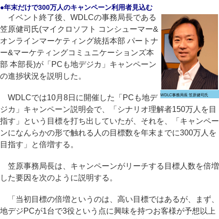
●年末だけで300万人のキャンペーン利用者見込む
イベント終了後、WDLCの事務局長である
笠原健司氏(マイクロソフト コンシューマー&
オンラインマーケティング統括本部 パートナ
ー&マーケティングコミュニケーションズ本
部 本部長)が「PCも地デジカ」キャンペーン
の進捗状況を説明した。
WDLC事務局長 笠原健司氏
WDLCでは10月8日に開催した「PCも地デ
ジカ」キャンペーン説明会で、「シナリオ理解者150万人を目
指す」という目標を打ち出していたが、それを、「キャンペー
ンになんらかの形で触れる人の目標数を年末までに300万人を
目指す」と倍増する。
笠原事務局長は、キャンペーンがリーチする目標人数を倍増
した要因を次のように説明する。
「当初目標の倍増というのは、高い目標ではあるが、まず、
地デジPCが1台で3役という点に興味を持つお客様が予想以上