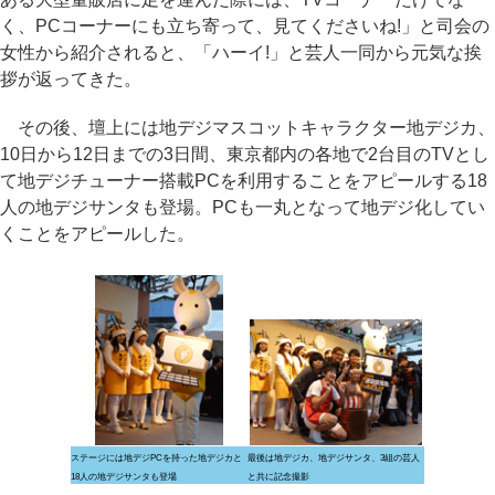
く、PCコーナーにも立ち寄って、見てくださいね!」と司会の
女性から紹介されると、「ハーイ!」と芸人一同から元気な挨
拶が返ってきた。
その後、壇上には地デジマスコットキャラクター地デジカ、
10日から12日までの3日間、東京都内の各地で2台目のTVとし
て地デジチューナー搭載PCを利用することをアピールする18
人の地デジサンタも登場。PCも一丸となって地デジ化してい
くことをアピールした。
ステージには地デジPCを持った地デジカと
最後は地デジカ、地デジサンタ、3組の芸人
18人の地デジサンタも登場
と共に記念撮影