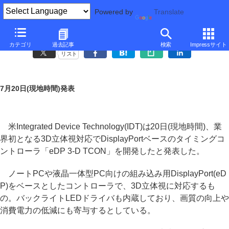
Powered by
Translate
IDT、3D立体視対応DisplayPortタイミングコントローラ
カテゴリ
過去記事
検索
Impressサイト
リスト
7月20日(現地時間)発表
米Integrated Device Technology(IDT)は20日(現地時間)、業
界初となる3D立体視対応でDisplayPortベースのタイミングコ
ントローラ「eDP 3-D TCON」を開発したと発表した。
ノートPCや液晶一体型PC向けの組み込み用DisplayPort(eD
P)をベースとしたコントローラで、3D立体視に対応するも
の。バックライトLEDドライバも内蔵しており、画質の向上や
消費電力の低減にも寄与するとしている。