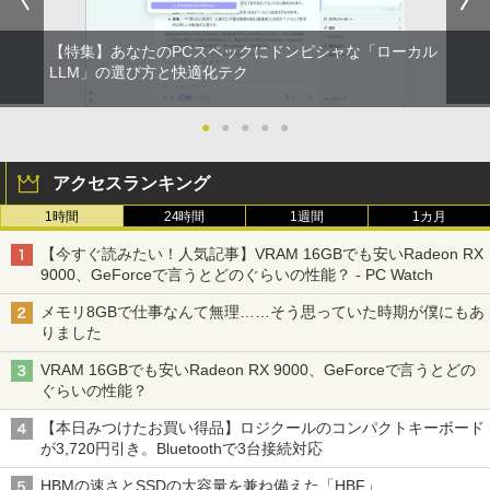
indows10
ディスプレイ ミニPC対応 3年保証 EVICI
V
￥832
￥6,480
￥8,999
【特集】あなたのPCスペックにドンピシャな「ローカル
￥10,999
タッチペンで音が聞ける！ はじめてずか
LLM」の選び方と快適化テク
2
ん1000 英語つき はじめて図鑑1000 はじ
ONE PIECE モノクロ版 115 (ジャンプコミッ
めてのずかん こども 子ども 0歳 1歳 2歳
中古パソコン | NEC | Mate MRL36L-5 |
2
クスDIGITAL)
3歳 4歳 小学館 タッチペン 図鑑 ずかん
【マラソンP5倍/10%オフクーポン】中古
Windows11 | デスクトップ | 一年保証 |
●
●
●
●
●
2
はじめて 英語 プレゼント クリスマス お
ノートパソコン Windows11 Pro Office
第9世代 | Core i3 9100 3.6(〜最大4.2)G
【P最大31.5%還元！】Minifire モニター
2
祝い 知育玩具 英語教育
付き Panasonic Let's note CF-NX3 第4
Hz | MEM:8GB | SSD:256GB(新品) | DV
24インチ IPS 内蔵スピーカーディスプレ
￥594
アクセスランキング
世代 Core i5 メモリ8GB 高速SSD256GB
Dマルチ | Win11Pro64bit
イ100Hz FHD 1080P VGA ブルーライト
12.1インチ Bluetoot WEBカメラ Wi-Fi
軽減 フリッカーフリー VESA対応 フレー
￥5,478
1時間
24時間
1週間
1カ月
HDMI 初期設定済み 送料無料 90日保証
ムレス HDMI1.4／DP／VGAコントラス
￥15,000
ト1000:1 チルト調節可 ビジネス用 【送
HUNTER×HUNTER モノクロ版 39 (ジャンプ
【今すぐ読みたい！人気記事】VRAM 16GBでも安いRadeon RX
料無料】pcモニター (ケーブル付）
￥9,800
コミックスDIGITAL)
9000、GeForceで言うとどのぐらいの性能？ - PC Watch
[11月中旬より発送予定][新品]角川まんが
3
￥10,980
学習シリーズ 日本の歴史 5大特典つき全
【エントリーでポイント100％還元のチ
￥572
3
メモリ8GBで仕事なんて無理……そう思っていた時期が僕にもあ
16巻+別巻5冊セット[入荷予約]
ャンス】GMKtec G5S ミニpc 【Intel N
りました
中古パソコン | Lenovo | ThinkPad L57
5095 DDR5 8GB 128GB SSD】mini pc
3
0 | Windows11 | ノートPC | 一年保証 |
Windows11 Pro 超軽量 4コア/4スレッド
￥23,760
VRAM 16GBでも安いRadeon RX 9000、GeForceで言うとどの
第7世代 | Core i5 7200U 2.5(～最大3.1)
2.9GHz ミニパソコン M.2 2242 SATA WI
【お買い物マラソ開催中！P最大31.5%還
3
スーパーの裏でヤニ吸うふたり 9巻 (デジタル
ぐらいの性能？
GHz | MEM:8GB | HDD:500GB | DVDマ
FI6 Bluetooth5.2 4K 2画面出力 デスク
元】5年保証/Type-C/100Hz 24インチ モ
版ビッグガンガンコミックス)
ルチ | 無線LAN:あり | テンキー | Win11P
トップPC NucBox みにpc 省エネ オフィ
ニター USB-C IPSパネル スピーカー内蔵
【本日みつけたお買い得品】ロジクールのコンパクトキーボード
ro64Bit | ACアダプター付属
ス
HDR10 Adaptive Sync VESA対応 チル
角川まんが学習シリーズ 日本の歴史
￥810
4
が3,720円引き。Bluetoothで3台接続対応
ト調整可 オフィス用PCモニター フレー
全16巻+別巻5冊定番セット [ 山本 博文
ムレス Type-C/HDMIポート 高画質 FHD
￥9,980
￥46,248
]
HBMの速さとSSDの大容量を兼ね備えた「HBF」
フルHD 液晶モニター Minifire MF24X3C