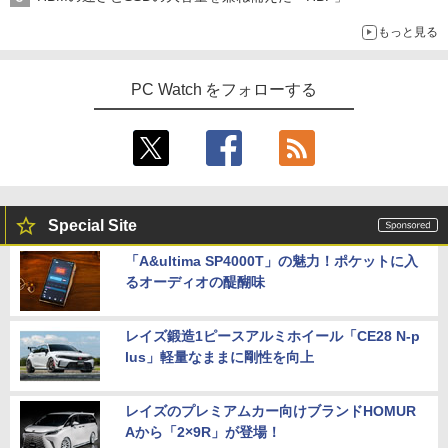
￥23,760
もっと見る
￥11,999
【期間限定 ポイント10倍】Lenovo Idea
Office2024付き デスクトップPC デスク
4
4
Pad D330 10.1型 2-in-1 タブレットPC／
トップ パソコン ビジネス 第14世代 core
PC Watch をフォローする
着脱式キーボード（intel 第九世代Celero
i7 第12世代 corei3 corei5 Windows11
今日の眼疾患治療指針 第4版 [ 大路 正人
5
n N4000/4GB/64GB eMMC/HD IPS液晶
SSD 128GB～2TB メモリ8GB～32GB 2
【BenQ公式店】BenQ ベンキュー GW2
4
]
Type-C データ/充電可）/microSD対応
年保証 安い 激安 オフィス業務 事務作業
491 23.8インチ アイケアモニター Full H
（最大128GB）/Windows 11 Pro／Dolb
デスクワーク 動画視聴 おしゃれ 本体の
D/IPS/HDMI/DP/ブルーライト軽減プラ
￥28,600
y Audio）【整備済み中古品】
み
ス/フリッカーフリー/ティルト機能/24型/
24インチ相当 PCモニター
￥13,800
￥45,700
￥13,896
Special Site
「A&ultima SP4000T」の魅力！ポケットに入
【期間限定破格金額！】新生活 新古品 W
★レノボ / Lenovo ThinkCentre M70q
5
5
るオーディオの醍醐味
in11搭載 パソコンノートパソコンoffice
Tiny Gen 5 12TES7DK00 (Windows 11
【期間限定10%OFFクーポン 8/12 10時
5
付き 初心者向けノートPC 初期設定済 1
Pro/インテル Core i5 14500T/メモリ:16
まで】 ゲーミングモニター 27インチ FH
5.6型 インテル高速CPU ランダムで発送
GB/SSD:256GB)【デスクトップパソコ
D 240Hz 1ms Fast IPSパネル HDMI2.0×
メモリ4GB～ 高速SSD1TB 最大 フルHD
ン】【送料無料】
1 DP1.4×1 Adaptive Sync対応 フリッカ
レイズ鍛造1ピースアルミホイール「CE28 N-p
Webカメラ zoom 軽量薄型 無線 型番更
ーフリー ブルーライトカット モニター
lus」軽量なままに剛性を向上
新で在庫処分
ディスプレイ MAXZEN MGM27IC04-F2
￥139,500
40
￥12,980
レイズのプレミアムカー向けブランドHOMUR
￥13,980
Aから「2×9R」が登場！