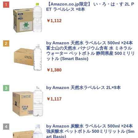
Anker Soundcore P40i オフホワイト
BRUCE WAYNE feat. Flo Milli, ATL Jacob
【Amazon.co.jp限定】 い・ろ・は・す 2L P
[Explicit]
ET ラベルレス ×8本
￥7,990
￥250
￥1,112
Anker Soundcore P31i ブラック
BRUCE WAYNE feat. Flo Milli, ATL Jacob
by Amazon 天然水 ラベルレス 500ml ×24本
[Explicit]
富士山の天然水 バナジウム含有 水 ミネラル
ウォーター ペットボトル 静岡県産 500ミリリ
￥5,990
ットル (Smart Basic)
￥250
￥1,380
Anker Soundcore Liberty 5 ミッドナイトブ
見知らぬ糸
ラック
by Amazon 天然水ラベルレス 2L×9本
￥250
￥14,990
￥1,117
【2026年アップグレード版】AOKIMI ワイヤ
On My Road (Stadium ver.)
レスイヤホン bluetooth イヤホン V12 小型
by Amazon 炭酸水 ラベルレス 500ml ×24本
軽量 ブルートゥースHi-Fi 最大36時間再生 ぶ
強炭酸水 ペットボトル 500ミリリットル (Sm
￥250
るーとゅーす コードレス ENCノイズキャン
art Basic)