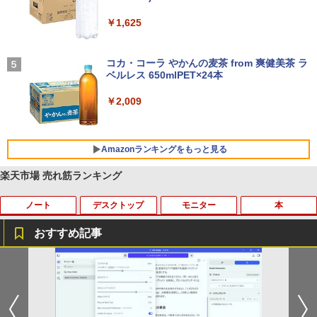
セリング 自動ペアリング Type-C充電 マイク
付き 防水 タッチ式音量調整 スポーツ/通勤/通
￥1,625
学/WEB会議(ホワイト)
On My Road (Stadium ver.)
￥1,964
コカ・コーラ やかんの麦茶 from 爽健美茶 ラ
ベルレス 650mlPET×24本
￥250
Xiaomi シャオミ REDMI Buds 8 Lite ワイヤ
￥2,009
レスイヤホン Bluetooth 5.4 ノイズキャンセ
リング ANC 36時間再生
￥3,480
Amazonランキングをもっと見る
楽天市場 売れ筋ランキング
ノート
デスクトップ
モニター
本
薬屋のひとりごと 17巻 (デジタル版ビッグガ
ンガンコミックス)
おすすめ記事
￥770
【★最大100%ポイント】【大特価!訳あ
R309-Apple Mac mini A1347 1点 MacO
【楽天1位 10.5/11インチ 小型 軽量】モ
[新品]文豪ストレイドッグス (1-28巻 最
1
1
1
1
り!】富士通 LIFEBOOK A576/第6世代 C
S Catalina 10.15.7/CPU Core i5-4260U/
バイルモニター 10.5インチ 11インチ フ
新刊) 全巻セット
ore i3/メモリ:4GB/SSD:128GB/15.6型液
メモリ 4GB/SATA 500GB intel HD Grap
ルHD 1080P 100%sRGB 400cd/m? 光沢
異世界居酒屋「のぶ」(22) (角川コミックス・
晶/USB 3.0/VGA/HDMI/DVD/Office/中古
hics 5000 1536MB グラフィックス搭載
IPS パネル 色鮮やか 265g 超軽量 Type-
￥22,264
エース)
パソコン ノートパソコン Windows11 W
★送料無料【中古動作品】
C対応 miniHDMI モニター 持ち運び サブ