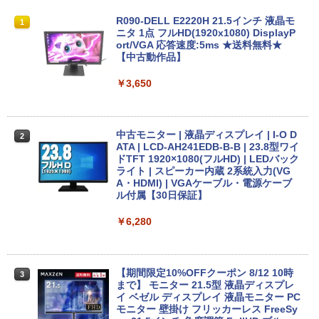
￥250
￥1,112
￥770
【期間限定 ポイントUP＆クーポン配
【今だけ】全品ポイント10倍 お買い物マ
R090-DELL E2220H 21.5インチ 液晶モ
1
1
1
布】 Lenovo 500e Chromebook Gen 4
ラソン★8/4～8/11★中古パソコン デス
ニタ 1点 フルHD(1920x1080) DisplayP
s 2in1 ノートパソコン 83L5S00000 Chr
クトップPC FUJITSU ESPRIMO Q558/B
ort/VGA 応答速度:5ms ★送料無料★
Anker Soundcore P31i ブラック
BRUCE WAYNE feat. Flo Milli, ATL Jacob
by Amazon 天然水 ラベルレス 500ml ×24本
異世界居酒屋「のぶ」(22) (角川コミックス・
omeOS N100 メモリ4GB eMMC64GB 1
Core i5 9500T メモリ8GB 中古SSD 2.5
【中古動作品】
[Explicit]
富士山の天然水 バナジウム含有 水 ミネラル
エース)
1.6インチ タッチ対応 再生品Aランク
インチ256GB Windows11 Pro 64bit
ウォーター ペットボトル 静岡県産 500ミリリ
【送料無料】【1年保証】
￥5,990
￥3,650
ットル (Smart Basic)
￥250
￥832
￥36,800
￥22,800
￥1,380
中古モニター | 液晶ディスプレイ | I-O D
2
Anker Soundcore Liberty 5 ミッドナイトブ
On My Road (Stadium ver.)
ONE PIECE モノクロ版 115 (ジャンプコミッ
中古ノートパソコン HP ProBook 450 G
ATA | LCD-AH241EDB-B-B | 23.8型ワイ
2
ラック
クスDIGITAL)
by Amazon 天然水ラベルレス 2L×9本
5 G6 G7 G8 第10世代 Core i3/i5選択可
デスクトップパソコン デル DELL optipl
ドTFT 1920×1080(フルHD) | LEDバック
2
Windows11 Pro Office 2024付き メモリ
ex 3070SF Micro 9世代 Core i5 メモリ8
ライト | スピーカー内蔵 2系統入力(VG
￥250
16GB SSD512GB 15.6型 Webカメラ テ
GB 16GB SSD256GB HDMI office Win
A・HDMI) | VGAケーブル・電源ケーブ
￥14,990
￥594
￥1,117
ンキー 軽量 ビジネス 在宅勤務 学生向け
dows11 pro Win11 4K 対応 ミニPC デ
ル付属【30日保証】
スクトップパソコン デスクトップ PC 中
古パソコン 1186aR 10249091
￥24,980
￥6,280
【2026年アップグレード版】AOKIMI ワイヤ
On My Road (Stadium ver.)
HUNTER×HUNTER モノクロ版 39 (ジャンプ
￥32,780
レスイヤホン bluetooth イヤホン V12 小型
コミックスDIGITAL)
by Amazon 炭酸水 ラベルレス 500ml ×24本
軽量 ブルートゥースHi-Fi 最大36時間再生 ぶ
強炭酸水 ペットボトル 500ミリリットル (Sm
￥250
るーとゅーす コードレス ENCノイズキャン
art Basic)
送料無料 あす楽対応 即日発送 中古良品
【期間限定10%OFFクーポン 8/12 10時
￥572
3
3
セリング 自動ペアリング Type-C充電 マイク
フルHD対応WUXGA 12.1インチ Panaso
まで】 モニター 21.5型 液晶ディスプレ
付き 防水 タッチ式音量調整 スポーツ/通勤/通
nic Let's note CF-SZ6Z Windows11 七
Win11搭載 デスクトップパソコン ミニP
イ ベゼル ディスプレイ 液晶モニター PC
￥1,625
3
学/WEB会議(ホワイト)
世代Core i7-7600U 16GB 爆速512GB-S
C miniPC 初心者向け Office付き Windo
モニター 壁掛け フリッカーレス FreeSy