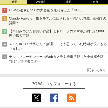
1時間
24時間
1週間
1カ月
町人Aは悪役令嬢をどうしても救いた
3
い〜どぶと空と氷の姫君〜 10【電子書
HBMの速さとSSDの大容量を兼ね備えた「HBF」
店共通特典イラスト付】 【電子書籍】[
目黒三吉 ]
Claude Fable 5、格下モデルに回される不満が85%減。生物学の
質問で
￥726
【本日みつけたお買い得品】モトローラのスマホが約1万7,000
円で購入可能
キングダム 80 （ヤングジャンプコミッ
4
メモリ8GBで仕事なんて無理……そう思っていた時期が僕にもあ
クス） [ 原 泰久 ]
りました
￥770
デル、ソニーセンサーのWebカメラを標準搭載した小規模会議
向け43型4Kモニター
もっと見る
日本史探偵コナン 全12巻セット [ 青山
5
剛昌 ]
PC Watch をフォローする
￥12,936