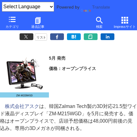
Powered by
Translate
Zalman、専用メガネ同梱の3D対応21.5型フルHD液晶
カテゴリ
過去記事
検索
Impressサイト
～偏光フィルター方式、GeForce/Radeon両対応
リスト
5月 発売
価格：オープンプライス
ZM-M215WGD
株式会社アスク
は、韓国Zalman Tech製の3D対応21.5型ワイ
ド液晶ディスプレイ「ZM-M215WGD」を5月に発売する。価
格はオープンプライスで、店頭予想価格は48,000円前後の見
込み。専用の3Dメガネが同梱される。