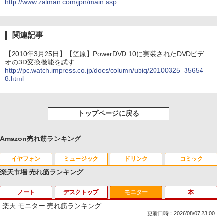
http://www.zalman.com/jpn/main.asp
関連記事
【2010年3月25日】【笠原】PowerDVD 10に実装されたDVDビデ
オの3D変換機能を試す
http://pc.watch.impress.co.jp/docs/column/ubiq/20100325_35654
8.html
トップページに戻る
Amazon売れ筋ランキング
イヤフォン
ミュージック
ドリンク
コミック
楽天市場 売れ筋ランキング
ノート
デスクトップ
モニター
本
Anker Soundcore P40i ブラック
BRUCE WAYNE feat. Flo Milli, ATL Jacob
【Amazon.co.jp限定】 い・ろ・は・す 2L P
薬屋のひとりごと 17巻 (デジタル版ビッグガ
[Explicit]
ET ラベルレス ×8本
ンガンコミックス)
楽天 モニター 売れ筋ランキング
￥7,990
更新日時：2026/08/07 23:00