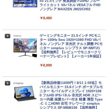
SD カメラ 無線 Office付 Win11【ノート
ws11 初心者向け 初期設定済 省スペース
nc 21.5インチ 角度調節 FullHD ブルー
BUGS LIFE
スーパーの裏でヤニ吸うふたり 9巻 (デジタル
パソコン 中古パソコン 中古PC】（Wind
高さ4.4cm 軽量 モニター取り付け可 イ
ライトカット VAパネル VESAフル FHD
￥1,964
版ビッグガンガンコミックス)
コカ・コーラ やかんの麦茶 from 爽健美茶 ラ
ows10も対応可能 Win10）
ンテルCeleron メモリ8GB 高速SSD 256
ノングレア MAXZEN JM22CH02
ベルレス 650mlPET×24本
￥250
GB USB 3.0 HDMI 2画面同時出力可 無線
￥810
機能 テレワーク 在宅勤務 パソコン
￥28,589
￥9,480
Xiaomi シャオミ REDMI Buds 8 Lite ワイヤ
￥2,009
レスイヤホン Bluetooth 5.4 ノイズキャンセ
￥39,800
リング ANC 36時間再生
超得2,000円OFF&P5倍｜第8世代 office
ゲーミングモニター 21.5インチ PCモニ
￥3,480
4
4
付き｜楽天1位 三冠獲得｜豪華特典付き
ター 100Hz 5ms 1920×1080 FHD VAパ
｜最大180日保証｜Core i5 第8世代｜中
【最新モデル】デスクトップパソコン 一
ネル ノングレア 非光沢 チルト調整 PCモ
4
古ノートパソコン Windows11 office付
体型 22型液晶 Core i5 高速CPU搭載 Wi
ニター simplus シンプラス SP-NMT21
き｜15.6型 テンキー付き｜ノートパソコ
ndows11 & Office付き メモリ8GB SSD
【送料無料】【レビューでモニタークリ
ンWindows11 第8世代｜ノートパソコン
256GB Wi-Fi対応 USB3.0 一体型PC テ
ーナープレゼント】【メーカー1年保証】
｜パソコン｜PC｜中古PC
ンキー付きキーボード＆マウスプレゼン
ト付き 在宅勤務 テレワーク 家庭用 省ス
￥8,999
ペースPC
￥29,800
￥42,980
【新商品特価11699円！8/11 1:59迄】モ
5
【新品】【楽天1位！】ノートパソコン
バイルモニター 15.6インチ ポータブルモ
5
新品第13世代CPU搭載ノートPC Office
ニター モバイルディスプレイ 1920×108
付きノートパソコン 初心者向け Window
Acer｜エイサー 超小型 デスクトップパ
0 フルHD IPSパネル 非光沢 HDR スピー
5
s11 初期設定済 Webカメラ zoom 日本語
ソコン RB102-N18U(Windows 11 Pro/I
カー内蔵 保護カバー付き 軽量 薄型 Type
キーボード 14.1型 Intel Celeron メモリ
ntel Processor N150/メモリ 8GB/SSD 2
-C ミニHDMI 在宅 テレワーク simplus
8GB SSD1TB(最大) 大容量バッテリービ
56GB) RB102-N18U
シンプラス SP-MBM156 【送料無料】