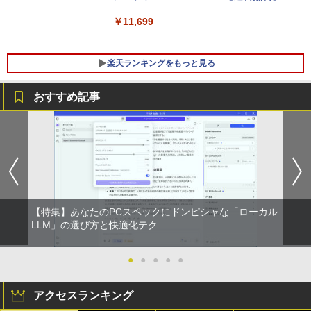
ジネス 大学生 プレゼント 学生向け
￥52,800
￥11,699
￥29,800
楽天ランキングをもっと見る
おすすめ記事
アンダーニンジャ（18） 【電子書籍】[
1
花沢健吾 ]
￥792
【特集】あなたのPCスペックにドンピシャな「ローカル
杖と剣のウィストリア（16） 【電子書
LLM」の選び方と快適化テク
2
籍】[ 大森藤ノ ]
●
●
●
●
●
￥594
アクセスランキング