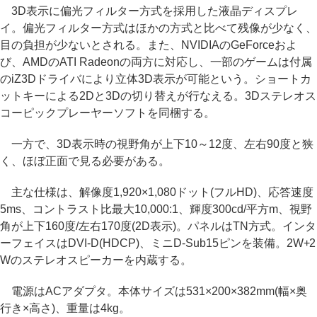
3D表示に偏光フィルター方式を採用した液晶ディスプレ
イ。偏光フィルター方式はほかの方式と比べて残像が少なく、
目の負担が少ないとされる。また、NVIDIAのGeForceおよ
び、AMDのATI Radeonの両方に対応し、一部のゲームは付属
のiZ3Dドライバにより立体3D表示が可能という。ショートカ
ットキーによる2Dと3Dの切り替えが行なえる。3Dステレオス
コーピックプレーヤーソフトを同梱する。
一方で、3D表示時の視野角が上下10～12度、左右90度と狭
く、ほぼ正面で見る必要がある。
主な仕様は、解像度1,920×1,080ドット(フルHD)、応答速度
5ms、コントラスト比最大10,000:1、輝度300cd/平方m、視野
角が上下160度/左右170度(2D表示)。パネルはTN方式。インタ
ーフェイスはDVI-D(HDCP)、ミニD-Sub15ピンを装備。2W+2
Wのステレオスピーカーを内蔵する。
電源はACアダプタ。本体サイズは531×200×382mm(幅×奥
行き×高さ)、重量は4kg。