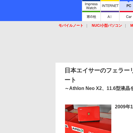
モバイルノート
NUC/小型パソコン
M
SSD
キーボード
マウス
日本エイサーのフェラーリPC
ート
～Athlon Neo X2、11.6型
2009