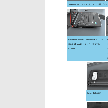
Ferrari ONEのパームレスト部。カーボン調のプリ
Ferrari ONEの左側面。左から外部ディスプレイ
F
端子(ミニD-sub15ピン)、外付けGPU接続ポー
ト、USB
(
Ferrari ONEの底面