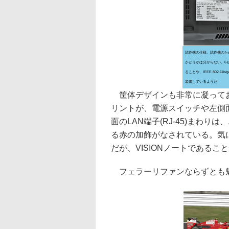
試作機の仕様。試作機のた
かどうかは分からない。6
ることや、IEEE 802.11b/g
装備しているようだ
筐体デザインも非常に凝ってお
リントが、電源スイッチや左側面の
面のLAN端子(RJ-45)まわ
る赤の加飾がなされている。気
だが、VISIONノートであるこ
フェラーリファンならずとも魅