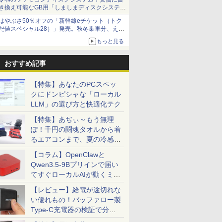
き換え可能なGB用「しましまディスクシステ
ム」
はやぶさ50％オフの「新幹線eチケット（トク
だ値スペシャル28）」発売。秋冬乗車分、えき
ねっと限定
もっと見る
7
8
9
おすすめ記事
【特集】あなたのPCスペッ
クにドンピシャな「ローカル
LLM」の選び方と快適化テク
Office付き・初
【マラソンP5倍/10%オフ
Dell Latitude 7320 13.3
MS Office 2024 H&
【特集】あぢぃ～もう無理
】2026年モデル
クーポン】中古ノートパ
インチ 第11世代 Core i7
載｜Microsoft Surfa
ぽ！千円の闘魂タオルから着
パソコン
ソコン LTE対応
メモリ16GB SSD 512GB
Pro 7 + (Plus) 純
るエアコンまで、夏の冷感グ
ws11 第14世代
Windows11 Pro Office付
Office付き Webカメラ
プカバーセット｜Core
0
￥39,800
￥66,000
￥69,800
ッズ一挙紹介
re i5/i7/i9 14
き Panasonic Let's note
Wi-Fi 6 Type-C
第11世代 メモリ 16G
【コラム】OpenClawと
6型 メモリ
CF-SV9 第10世代Core i7
Windows11 中古ノート
トレージ SSD 256G
Qwen3.5-9Bプリインで届い
32GB SSD最大
メモリ16GB 高速
パソコン
2in1 中古ノートパ
てすぐローカルAIが動くミニ
日本語キーボード フ
SSD26GB/512GB/960GB
Windows11 Office
高性能PC テレワー
12.1インチFHD Wi-Fi
タブレットPC サー
PC「SER9 Pro」
【レビュー】給電が途切れな
勤務 学習用 オン
Bluetooth 送料無料 初期
ス サーフェイス
7
7
8
8
9
9
い優れもの！バッファロー製
業 ビジネス 大学
設定済み 保証付き
SurfacePro7+ キー
者向け 新生活 仕
ド付属 WEBカメラ
Type-C充電器の検証で分か
ったこと