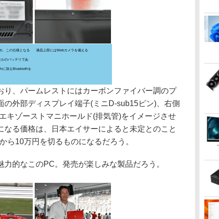
め、この仕様となる
液晶上部にはWebカメラを備える
セルのバッテリであ
/nに加えBluetoothを
り、パームレストにはカーボンファイバー調のプ
外部ディスプレイ端子(ミニD-sub15ピン)、右側
りは、エキゾーストマニホールド(排気管)をイメージさせ
になる価格は、日本エイサーによると未定とのこと
とから10万円を切るものになるだろう。
力的なこのPC。発売が楽しみな製品だろう。