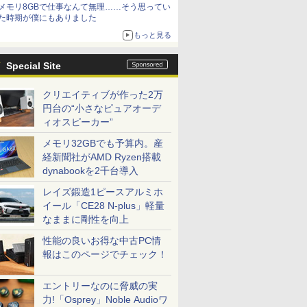
メモリ8GBで仕事なんて無理……そう思ってい
た時期が僕にもありました
もっと見る
Special Site
クリエイティブが作った2万
円台の“小さなピュアオーデ
ィオスピーカー”
メモリ32GBでも予算内。産
経新聞社がAMD Ryzen搭載
dynabookを2千台導入
レイズ鍛造1ピースアルミホ
イール「CE28 N-plus」軽量
なままに剛性を向上
性能の良いお得な中古PC情
報はこのページでチェック！
エントリーなのに脅威の実
力!「Osprey」Noble Audioワ