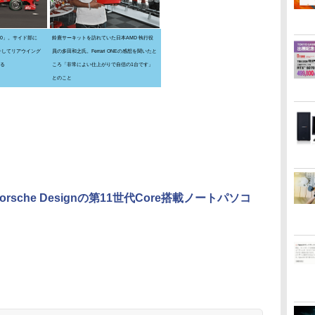
60」。サイド部に
鈴鹿サーキットを訪れていた日本AMD 執行役
、そしてリアウイング
員の多田和之氏。Ferrari ONEの感想を聞いたと
いる
ころ「非常によい仕上がりで自信の1台です」
とのこと
Porsche Designの第11世代Core搭載ノートパソコ