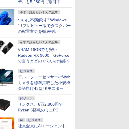
デルも5,280円に割引中
今すぐ読みたい！人気記事
ついに不満解消？Windows
11プレビュー版でタスクバー
の配置変更を徹底検証
今すぐ読みたい！人気記事
VRAM 16GBでも安い
Radeon RX 9000、GeForce
で言うとどのぐらいの性能？
ビジネス
デル、ソニーセンサーのWeb
カメラを標準搭載した小規模
会議向け43型4Kモニター
ビジネス
リンクス、6万2,800円で
Ryzen 5搭載のミニPC
AI
ビジネス
社員全員にAIエージェント、