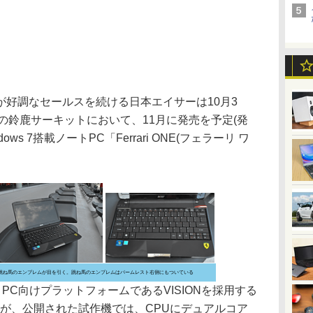
e」が好調なセールスを続ける日本エイサーは10月3
の鈴鹿サーキットにおいて、11月に発売を予定(発
ws 7搭載ノートPC「Ferrari ONE(フェラーリ ワ
ラーリの跳ね馬のエンブレムが目を引く。跳ね馬のエンブレムはパームレスト右側にもついている
ノートPC向けプラットフォームであるVISIONを採用する
だが、公開された試作機では、CPUにデュアルコア