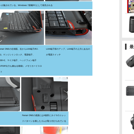
ントが施されている。Windows 7搭載PCとして発売される
最
errari ONEの右側面。右からLAN端子(RJ-
LAN端子部のアップ。LAN端子の上方にあるの
45)、ケンジントンロック、電源端子、
が電源スイッチ
USB×2、マイク端子、ヘッドフォン端子
S/PDIF出力も兼ねる模様)、メモリカードスロ
ット
Ferrari ONEの底面には4個所にタイヤのトレッ
ドパターンを模したゴムが取り付けられている