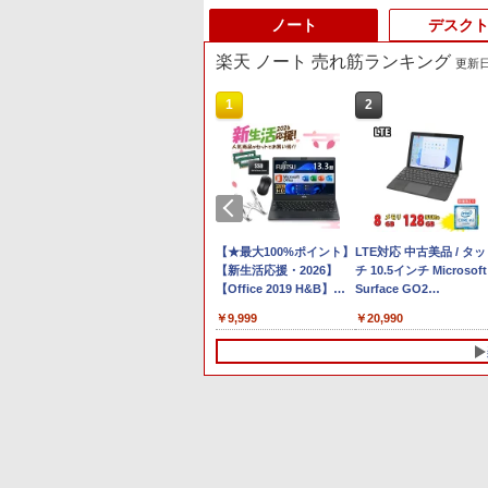
ノート
デスク
楽天 ノート 売れ筋ランキング
更新日時
10
1
2
Anker Soundcore P40i
BRUCE WAYNE feat.
by Amazon 天然水 ラ
薬屋のひとりごと 17巻
Anker Soundcore P31i
BRUCE WAYNE feat.
【Amazon.co.jp限定】
異世界居酒屋「のぶ」
オフホワイト
Flo Milli, ATL Jacob
ベルレス 500ml ×24本
(デジタル版ビッグガン
ブラック
Flo Milli, ATL Jacob
い・ろ・は・す 2L PET
(22) (角川コミックス・
[Explicit]
富士山の天然水 バナジ
ガンコミックス)
[Explicit]
ラベルレス ×8本
エース)
￥7,990
￥5,990
ウム含有 水 ミネラルウ
￥250
￥1,380
￥770
￥250
￥1,112
￥832
ォーター ペットボトル
24 H&B 搭
【最短翌日配送】ノート
静岡県産 500ミリリッ
【★最大100%ポイント】
LTE対応 中古美品 / タッ
Surface
パソコン office付き 新品
トル (Smart Basic)
【新生活応援・2026】
チ 10.5インチ Microsoft
s) 純正タイ
おすすめ FMV Note A
【Office 2019 H&B】富
Surface GO2
ore i5
WA1-K3 【WEBオリジナ
士通 MU937/Celeron
Model.1927 フルHD対応
￥136,400
￥9,999
￥20,990
 16GB ス
ルベースモデル】15.6型
3865U/メモ
WUXGA/ 第8世代
256GB｜
Windows11 Home
リ:4GB/8GB/SSD:128GB/256GB/512GB/1TB/13.
CoreM3-8100Y/ 8GB/ 爆
ートパソコン
Ryzen7 メモリ16GB
型/フル
速NVMe 128GB-SSD/ カ
ffice付｜
SSD 512GB office 搭載
HD/wifi/HDMI/USB3.0/中
メラ/ Wi-Fi6/ Office付き
 サーフェ
モデル
古 ノートパソコン/モバイ
Windows11/ Win11 中古
ス
FMVWK3A75F_RK
ルPC/Windows11
ノートパソコン 中古パ
10
10
1
1
1
2
2
2
+ キーボー
K1TK0004JP
コン 中古PC タブレット
メラ
税込送料無料 即日発送