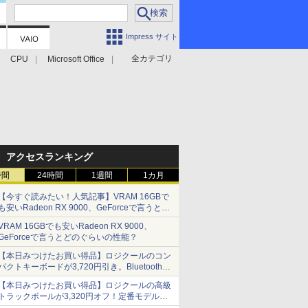
Impress サイト
全カテゴリ
CPU
Microsoft Office
アクセスランキング
時間
24時間
1週間
1カ月
【今すぐ読みたい！人気記事】VRAM 16GBで
も安いRadeon RX 9000、GeForceで言うとど
のぐらいの性能？ - PC Watch
VRAM 16GBでも安いRadeon RX 9000、
GeForceで言うとどのぐらいの性能？
【本日みつけたお買い得品】ロジクールのコン
パクトキーボードが3,720円引き。Bluetoothで3
台接続対応
【本日みつけたお買い得品】ロジクールの高級
トラックボールが3,320円オフ！定番モデルも
5,280円に割引中