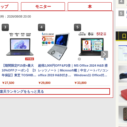
トップ
モニター
本
：2026/08/08 20:00
3
4
5
6
Anker Soundcore
On My Road (Stadium
by Amazon 天然水ラベ
ONE PIECE モノクロ版
【2026年アップグレー
On My Road (Stadium
by Amazon 炭酸水 ラ
HUNTER×HUNTER モ
Xiaomi シャオミ REDMI
BUGS LIFE
【Amazon.co.jp限定】
スーパーの裏でヤニ吸う
Liberty 5 ミッドナイト
ver.)
ルレス 2L×9本
115 (ジャンプコミック
ド版】AOKIMI ワイヤ
ver.)
ベルレス 500ml ×24本
ノクロ版 39 (ジャンプ
Buds 8 Lite ワイヤレス
伊藤園 磨かれて、澄みき
ふたり 9巻 (デジタル版ビ
￥250
ブラック
スDIGITAL)
レスイヤホン
強炭酸水 ペットボトル
コミックスDIGITAL)
イヤホン Bluetooth 5.4
った日本の水 2L 8本 ラベ
ッグガンガンコミックス)
￥250
￥1,117
￥250
bluetooth イヤホン
500ミリリットル
ノイズキャンセリング
ルレス [ ケース ] [ 水 ] [
￥14,990
￥594
￥1,964
￥1,625
￥572
￥3,480
￥998
￥810
V12 小型軽量 ブルート
(Smart Basic)
ANC 36時間再生
ペットボトル ] [ 箱買い ]
【期間限定P15倍+最大
ゥースHi-Fi 最大36時間
超得2,000円OFF&P2倍｜
[ ストック ] [ 水分補給 ]
MS Office 2024 H&B 搭
【新品・
10%OFFクーポン】 【3
再生 ぶるーとゅーす コ
レッツノート｜Microsoft
載｜中古ノートパソコン
期設定済
年保証】東芝 TOSHIBA
ードレス ENCノイズキ
office 2019 H&B付き｜
Windows11 Office付｜
ノート
DYNABOOK
ャンセリング 自動ペア
中古ノートパソコン
Core i5 第8世代 以降
Windo
￥27,500
￥29,800
￥33,800
￥35,98
DYNABOOK B65/DN
リング Type-C充電 マ
Windows11 office付｜メ
SSD 512GB メモリ 8GB
Intel Co
3
SSD256GB メモリ8GB
イク付き 防水 タッチ式
モリ8GB SSD256GB｜
｜DELL Latitude 3500｜
型/15.
楽天ランキングをもっと見る
Core i5 Windows 11 Pro
音量調整 スポーツ/通
Panasonic Let's note｜
中古パソコン 中古 ノート
16GB/
中古 アウトレット 返品
勤/通学/WEB会議(ホワ
中古ノートパソコン 軽量
パソコン 無線 15.6インチ
1TB 
送料無料 中古ノートパソ
イト)
薄型｜モバイルPC｜ノー
HD テンキー WEBカメラ
ルHD 
ソ
コン 中古パソコン ノート
トパソコン B5サイズ｜パ
Bluetooth HDMI タイプ
ク 在宅
6
3
3
3
4
4
4
5
5
5
6
6
パソコン ノート ノート
ソコン｜中古パソコン｜
C｜Word Excel
ライン授
PC OFFICE付き
中古PC
PowerPoint
生 初心
事用