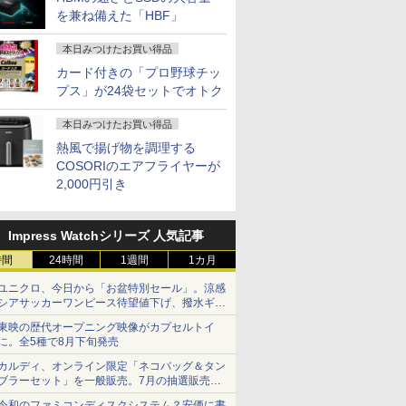
を兼ね備えた「HBF」
本日みつけたお買い得品
カード付きの「プロ野球チッ
プス」が24袋セットでオトク
本日みつけたお買い得品
熱風で揚げ物を調理する
COSORIのエアフライヤーが
2,000円引き
Impress Watchシリーズ 人気記事
時間
24時間
1週間
1カ月
ユニクロ、今日から「お盆特別セール」。涼感
シアサッカーワンピース待望値下げ、撥水ギア
ショーツは1990円に
東映の歴代オープニング映像がカプセルトイ
に。全5種で8月下旬発売
カルディ、オンライン限定「ネコバッグ＆タン
ブラーセット」を一般販売。7月の抽選販売の
当選無効分
令和のファミコンディスクシステム？安価に書