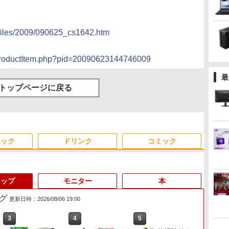
sfiles/2009/090625_cs1642.htm
s/productItem.php?pid=20090623144746009
最
トップページに戻る
ジック
ドリンク
コミック
トップ
モニター
本
グ
更新日時：2026/08/06 19:00
3
3
4
4
5
5
6
6