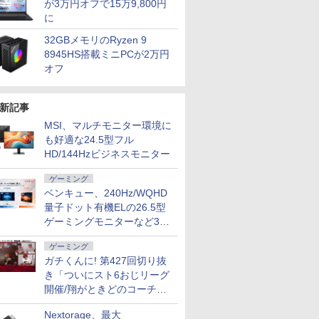
が3万円オフで15万9,800円
に
32GBメモリのRyzen 9
8945HS搭載ミニPCが2万円
オフ
新記事
MSI、マルチモニター環境に
も好適な24.5型フル
HD/144Hzビジネスモニター
ゲーミング
ベンキュー、240Hz/WQHD
量子ドット有機ELの26.5型
ゲーミングモニターなど3機
種
ゲーミング
ガチくんに! 第427回切り抜
き「ついにスト6おじリーグ
開催/翔がときどのコーチ就
任など」
7
7
8
9
8
Nextorage、最大