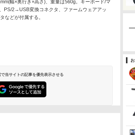
5.6mm(幅×奥行き×高さ)、重量は560g。キーボード/マ
、PS/2→USB変換コネクタ、ファームウェアアッ
プタなどが付属する。
お
 検索で当サイトの記事を優先表示させる