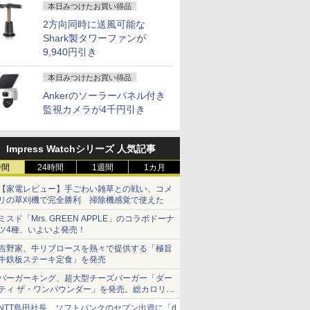
本日みつけたお買い得品
2方向同時に送風可能な
Shark製タワーファンが
9,940円引き
本日みつけたお買い得品
Ankerのソーラーパネル付き
監視カメラが4千円引き
Impress Watchシリーズ 人気記事
時間
24時間
1週間
1カ月
【家電レビュー】手ごわい雑草との戦い、コメ
リの草刈機で完全勝利 掃除機感覚で使えた
ミスド「Mrs. GREEN APPLE」のコラボドーナ
ツ4種、いよいよ発売！
吉野家、牛リブロースを熱々で提供する「極旨
牛鉄板ステーキ定食」を発売
バーガーキング、超大型チーズバーガー「ダー
ティ ザ・ワンパウンダー」を発売。総カロリー
約1656kcal、総重量約527g！
NTT島田社長、ソフトバンクのセブン出資に「d