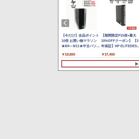
Anker Soundcore P40i
BRUCE WAYNE feat.
【Amazon.co.jp限定】
薬屋のひとりごと 17巻
Anker Soundcore P31i
BRUCE WAYNE feat.
by Amazon 天然水 ラ
異世界居酒屋「のぶ」
オフホワイト
Flo Milli, ATL Jacob
い・ろ・は・す 2L PET
(デジタル版ビッグガン
ブラック
Flo Milli, ATL Jacob
ベルレス 500ml ×24本
(22) (角川コミックス・
[Explicit]
ラベルレス ×8本
ガンコミックス)
[Explicit]
富士山の天然水 バナジ
エース)
￥5,990
￥4,990
ウム含有 水 ミネラルウ
￥250
￥1,001
￥770
￥250
￥1,380
￥832
ォーター ペットボトル
ソコン
ソン値引中！RTX5070搭載 国内組
HP ProBook 450 G8 15.6
レビュー投稿 5年保証｜
【今だけ】全品ポイント
静岡県産 500ミリリッ
ノートパソコン Dell
【期間限定P15倍+最大
ows11
】ゲーミングPC RTX5070 Ryzen7
インチ 第11世代 Core i5
MS Office 2024 H&B 搭
10倍 お買い物マラソン
トル (Smart Basic)
Latitude 5310 第10世代
10%OFFクーポン】 【3
付き メモリ
メモリ16GB SSD500GB Windows11
メモリ16GB SSD 512GB
載｜中古 ノートパソコン
★8/4～8/11★中古パソコ
Core i5 13.3型 Webカメ
年保証】HP ELITEDES
GB/512GB
トップPC モンハンワイルズ 原神
Office付き Webカメラ
Windows11 Office付｜ス
ン デスクトップPC hp
ラ内蔵 Windows11搭載
800 G6 DM SSD256GB
990
￥52,800
￥19,800
￥19,800
￥27,800
￥37,400
 Webカメラ
 FF14 VALORANT 配信 動画編集 eス
WiFi 6 テンキー
ペック Core i5 第7世代
ProDesk 600 G4 SFF
Office付き メモリ16GB
メモリ16GB Core i3
-Fi テンキ
 1年保証 初心者 ゲーミングパソコン
Windows11 中古ノート
メモリ 8GB 大容量 HDD
Core i5 8500 メモリ8GB
SSD256GB 512GB 軽量
Windows 11 Pro 中古 
 学生 ビジ
 本体のみ
パソコン
500GB テンキー DVDド
SSD128GB HDD500GB
モデル テレワーク 在宅
ウトレット 返品 送料無
ライブ搭載 CD DVD 再生
Windows11 Pro 64bit 無
務向け 持ち運び ビジネ
中古デスクトップパソコ
可｜中古パソコン 中古ノ
線LAN内蔵【送料無料】
タッチパネル搭載
ン 中古パソコン デスク
ートパソコン 中古PC オ
【1年保証】
ップパソコン デスクト
10
10
1
1
2
2
フィス搭載
プ PC ミニPC OFFICE
き
ーポン＋ポイ
あり◆聖闘
5年間フル保証ディスプレ
九条の大罪（17） 【電子
【送料無料】TF: 富士通
【送料無料】日経エンタ
液晶モニター PCディス
【中古】
%還元！】
tion (1-
イ 243B9/11 [23.8型ワイ
書籍】[ 真鍋昌平 ]
23.8型液晶ディスプレイ
テインメント9月号特別表
レイ 23.8 24インチ
HUNTER×HUNTER ＜