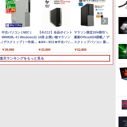
Anker Soundcore
On My Road (Stadium
by Amazon 天然水ラベ
HUNTER×HUNTER モ
【2026年アップグレー
On My Road (Stadium
by Amazon 炭酸水 ラ
スーパーの裏でヤニ吸
Xiaomi シャオミ REDMI
BUGS LIFE
コカ・コーラ やかんの麦
ONE PIECE モノクロ版
Liberty 5 ミッドナイト
ver.)
ルレス 2L×9本
ノクロ版 39 (ジャンプ
ド版】AOKIMI ワイヤ
ver.)
ベルレス 500ml ×24本
うふたり 9巻 (デジタル
Buds 8 Lite ワイヤレス
茶 from 爽健美茶 ラベル
115 (ジャンプコミックス
￥250
ブラック
コミックスDIGITAL)
レスイヤホン
強炭酸水 ペットボトル
版ビッグガンガンコミ
イヤホン Bluetooth 5.4
レス 650mlPET×24本
DIGITAL)
￥250
￥1,117
￥250
bluetooth イヤホン
500ミリリットル
ックス)
ノイズキャンセリング
￥14,990
￥572
￥1,964
￥1,625
￥810
￥2,980
￥1,653
￥594
V12 小型軽量 ブルート
(Smart Basic)
ANC 36時間再生
8月5日限定10倍＆抽選
中古パソコン | NEC |
ゥースHi-Fi 最大36時間
MS Office 2024 H&B 搭
【今だけ】全品ポイント
【レビュー特典★保証延
マラソン限定15%割引＼
本日限定
【展示品
10000P！｜お得3点セッ
MRM28L-4 | Windows11
再生 ぶるーとゅーす コ
載｜中古 Microsoft
10倍 お買い物マラソン
長6ヶ月＆高評価ショッ
最新Office2024搭載／ デ
量約98
パソコン 
K
ト富士通 LIFEBOOKシリ
| デスクトップ | 一年保証
ードレス ENCノイズキ
Surface Book 2｜中古ノ
★8/4～8/11★中古パソコ
プ】[Aラン
スクトップパソコン 新品
SONY V
Ryzen 
ーズ ノートパソコンアウ
| 第8世代 | Core i5 8400
ャンセリング 自動ペア
ートパソコン
ン デスクトップPC hp
ク]Windows11搭載PC 富
第13世代 Core i7 DVDド
世代Cor
512GB/
￥16,800
￥39,980
￥39,800
￥22,800
￥39,999
￥52,800
￥32,80
￥164,8
トレット 第八世代Corei3
2.8(〜最大4.0)GHz |
リング Type-C充電 マ
Windows11 Office付
ProDesk 600 G4 SFF
士通 LIFEBOOK A579
ライブ内蔵 小型 省スペー
リ8GB
ァイン
ア
i5 DVD/テンキー/カメラ
MEM:16GB |
イク付き 防水 タッチ式
13.5型｜Core i5 第8世代
Core i5 8500 メモリ8GB
A749 第八世代 Corei5
ス 8/16GB SSD 最大1TB
1TB 14
楽天ランキングをもっと見る
勤
料
選べる 大画面15型
SSD:512GB(新品:NVMe)
音量調整 スポーツ/通
メモリ 8GB SSD 256GB
/ 16GB SSD128GB /
16Gメモリー 新品SSD テ
Windows11 Pro 初期設
高解像度
ス
Windows11 最大メモリ
| DVDマルチ |
勤/通学/WEB会議(ホワ
｜WEBカメラ 無線 Wi-Fi
256GB / 512GB
ンキー付 Bluetooth
定済み デスクトップPC
トパソ
ト
32GB新品SSD2TB オフ
Win11Pro64Bit
イト)
顔認証 USB-C 純正キー
Windows11 Pro
HDMI端子あり カメラ内
ビジネス PC Wi-Fi6
Window
ッ
ィス付き
ボード付属 サーフェス サ
64bit【送料無料】【1年
蔵 Office2021インストー
Bluetooth 4K対応 法人
5GWIFI
3
3
4
4
5
5
6
6
付
MicrosoftOffice2024可
ーフェイス ノートパソコ
保証】
ル済 30日間動作保証
テレワーク すぐ使える
Micros
中古パソコン WIFI
ン
【中古】
送料無料
Bluetooth
プ
中古 液晶モニター I-O
【楽天ブックス限定特
【公式限定2年保証】モニ
[新品]のだめカンタービ
【エントリーで最大全額
STAGEnavi vol．114
24G4/
白鳥と
DATA A241DW 23.8イン
典】ソロ酔い酒場 今日
ター 21.5インチ フルhd
レ 新装版 (1-13巻 全巻)
ポイント還元｜8/11ま
（日工ムック） [ 産経新
HD 18
（幻冬舎