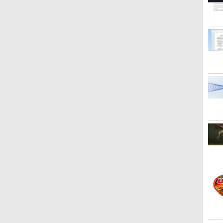
チ フルHD ADSパネル 非
も寄り道ひとり飲み 3(ソ
高画質 100Hz VA ノング
全巻セット
で】 ASUS｜エイスース
聞出版 ]
ニター F
吾 ]
ー
光沢｜HDMI・アナログ
ロ酔い酒場オリジナルス
レア 非光沢 スピーカー内
PCモニター Eye Care
1ms(G
￥8,800
￥1,430
￥9,999
￥17,160
￥13,800
￥1,210
￥13,59
￥880
A
RGB対応｜スピーカー内
テッカー1枚) [ なかは
蔵 3年保証 ディスプレイ
VA249HG [23.8型 /フル
ホ
蔵｜PC・事務用ディスプ
ら・ももた ]
パソコンモニター PCモ
HD(1920×1080) /ワイド
ワ
レイ
ニター フルハイビジョン
/120Hz]
21インチ 液晶モニター
アイリスオーヤマ DT-JF
* 安心延長保証対象