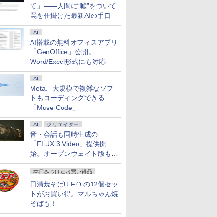
astIPS
グモニター PCモニター
ド決済限定】モデルプレ
質10,999円】モバイルモ
誌]
モニター 27インチ 
15巻 最新刊)[限定
て」――人間に“嘘”をついて
TG)
液晶ディスプレイ 27イン
スカウントダウンマガジ
ニター 15.6インチ モバイ
ディスプレイ
トカード付] 全巻セ
罠を仕掛けた最新AIの手口
1
￥13,800
￥1,500
￥13,999
￥1,500
￥16,979
￥19,340
チ ディスプレイ フィリッ
ン vol.13 限定表紙版(オ
ルディスプレイ FHD
WQHD(2560×1440)
プス 27型 1920×1080/
ンラインラッキードロー
1920*1080 非光沢 A+スク
144Hz VAパネル ブ
AI
HDMI D-Sub ブラック ス
抽選権)
リーン IPS液晶パネル 薄
ライト軽減 FreeSync
AI搭載の無料オフィスアプリ
ピーカー：なし 5年間フ
型 軽量 USBType-C
G-Sync サポート 
「GenOffice」公開。
ル保証 27E2N2100/11
miniHDMI カバースタン
ス＆カジュアルゲー
ド付き
グ対応 129%sRGB 
Word/Excel形式にも対応
PS4/PS5/Switch/PC/Mac
域対応 KTC H27T27
など対応 Ingnok yn02b
AI
Meta、大規模で複雑なソフ
トもコーディングできる
「Muse Code」
AI
クリエイター
音・会話も同時生成の
「FLUX 3 Video」提供開
始。オープンウェイト版も計
画
本日みつけたお買い得品
日清焼そばU.F.O.の12個セッ
トがお買い得。マルちゃん焼
そばも！