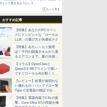
ポイント使えるようにして」
もっと見る
おすすめ記事
【特集】あなたのPCスペッ
クにドンピシャな「ローカル
LLM」の選び方と快適化テク
【特集】あぢぃ～もう無理
ぽ！千円の闘魂タオルから着
るエアコンまで、夏の冷感グ
ッズ一挙紹介
【コラム】OpenClawと
Qwen3.5-9Bプリインで届い
てすぐローカルAIが動くミニ
PC「SER9 Pro」
【レビュー】給電が途切れな
い優れもの！バッファロー製
Type-C充電器の検証で分か
ったこと
【特集】電源内蔵で0.9Lの衝
撃。Core Ultra X7の性能を極