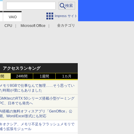
Impress サイト
全カテゴリ
CPU
Microsoft Office
アクセスランキング
時間
24時間
1週間
1カ月
メモリ8GBで仕事なんて無理……そう思ってい
た時期が僕にもありました
GMKtecのRTX 50シリーズ搭載小型ゲーミング
PC、日本でも発売へ
AI搭載の無料オフィスアプリ「GenOffice」公
開。Word/Excel形式にも対応
キオクシア、メモリ不足をフラッシュメモリで
補う拡張モジュール