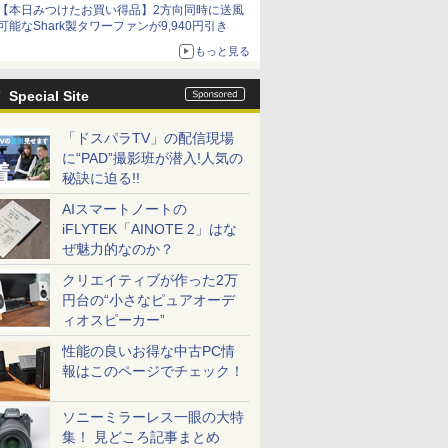
【本日みつけたお買い得品】2方向同時に送風
可能なShark製タワーファンが9,940円引き
もっと見る
Special Site
「ドスパラTV」の配信現場
に“PAD”撮影班が潜入!人気の
秘訣に迫る!!
AIスマートノートの
iFLYTEK「AINOTE 2」はな
ぜ魅力的なのか？
クリエイティブが作った2万
円台の“小さなピュアオーデ
ィオスピーカー”
性能の良いお得な中古PC情
報はこのページでチェック！
ソニーミラーレス一眼の大特
集！ 見どころ記事まとめ