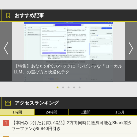
おすすめ記事
【特集】あなたのPCスペックにドンピシャな「ローカル
LLM」の選び方と快適化テク
●
●
●
●
●
アクセスランキング
1時間
24時間
1週間
1カ月
【本日みつけたお買い得品】2方向同時に送風可能なShark製タ
ワーファンが9,940円引き