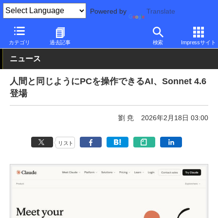
Powered by
Translate
PC Watch
市場
AI
その他
カテゴリ
過去記事
検索
Impressサイト
ニュース
人間と同じようにPCを操作できるAI、Sonnet 4.6
登場
劉 尭
2026年2月18日 03:00
リスト