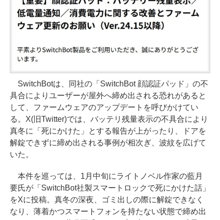
SwitchBotは、同社の「SwitchBot 顔認証パッド」の不
具合によりユーザーが屋外へ締め出される恐れがあると
して、ファームウェアのアップデートを呼びかけてい
る。X(旧Twitter)では、バッテリ残量表示の不具合により
真冬に「死にかけた」とする報告が上がったり、ドアを
解錠できずに締め出される事例が相次ぎ、波紋を広げて
いた。
本件を巡っては、1月中旬にライトノベル作家の藍月
要氏が「SwitchBot社製スマートロックで死にかけた話」
をXに投稿。真冬の深夜、ゴミ出しの際に解錠できなく
なり、薄着かつスマートフォンを持たない状態で締め出