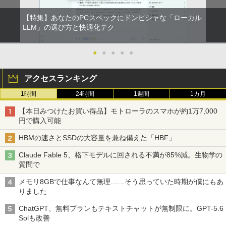
【特集】あなたのPCスペックにドンピシャな「ローカル
LLM」の選び方と快適化テク
●
●
●
●
●
アクセスランキング
1時間
24時間
1週間
1カ月
【本日みつけたお買い得品】モトローラのスマホが約1万7,000
円で購入可能
HBMの速さとSSDの大容量を兼ね備えた「HBF」
Claude Fable 5、格下モデルに回される不満が85%減。生物学の
質問で
メモリ8GBで仕事なんて無理……そう思っていた時期が僕にもあ
りました
ChatGPT、無料プランもテキストチャットが無制限に。GPT-5.6
Solも改善