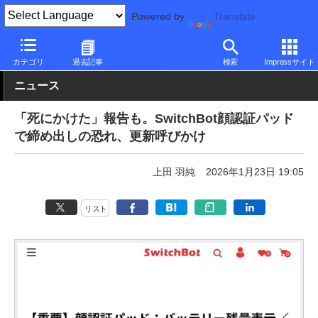
Powered by
Translate
PC Watch
市場
IoT
その他
カテゴリ
過去記事
検索
Impressサイト
ニュース
「死にかけた」報告も。SwitchBot顔認証パッド
で締め出しの恐れ、更新呼びかけ
上田 羽純
2026年1月23日 19:05
リスト