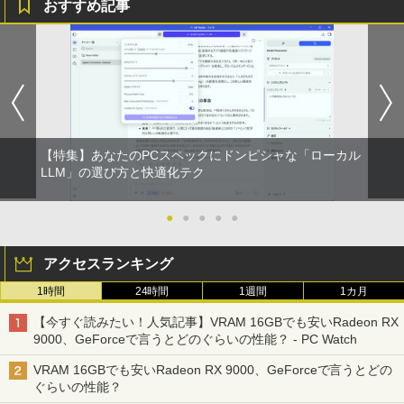
おすすめ記事
【特集】あなたのPCスペックにドンピシャな「ローカル
LLM」の選び方と快適化テク
●
●
●
●
●
アクセスランキング
1時間
24時間
1週間
1カ月
【今すぐ読みたい！人気記事】VRAM 16GBでも安いRadeon RX
9000、GeForceで言うとどのぐらいの性能？ - PC Watch
VRAM 16GBでも安いRadeon RX 9000、GeForceで言うとどの
ぐらいの性能？