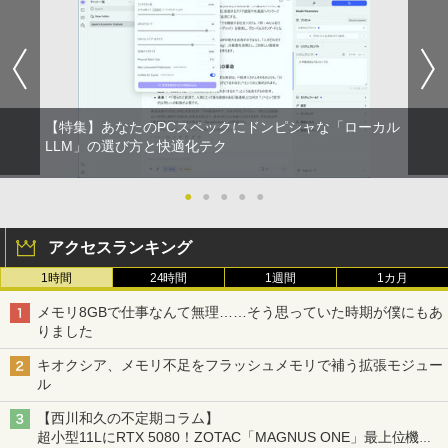
【特集】あなたのPCスペックにドンピシャな「ローカル
LLM」の選び方と快適化テク
●
●
●
●
●
アクセスランキング
1時間
24時間
1週間
1カ月
メモリ8GBで仕事なんて無理……そう思っていた時期が僕にもあ
りました
キオクシア、メモリ不足をフラッシュメモリで補う拡張モジュー
ル
【西川和久の不定期コラム】
超小型11LにRTX 5080！ZOTAC「MAGNUS ONE」最上位機の