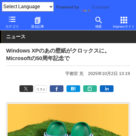
Powered by
Translate
PC Watch
ソフトウェア/アプリ
Windows
その他
カテゴリ
過去記事
検索
Impressサイト
ニュース
Windows XPのあの壁紙がクロックスに。
Microsoftの50周年記念で
宇都宮 充
2025年10月2日 13:19
リスト