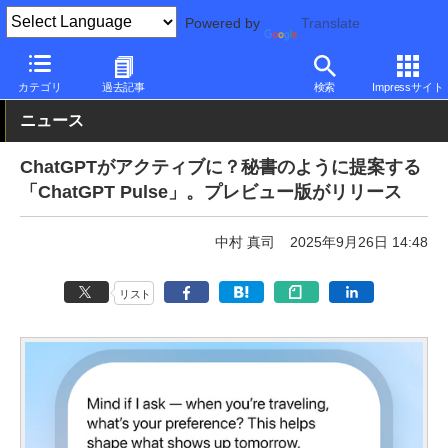
Powered by
Translate
PC Watch
市場
AI
ChatGPT
カテゴリ
過去記事
検索
Impressサイト
ニュース
ChatGPTがアクティブに？秘書のように提案する
「ChatGPT Pulse」。プレビュー版がリリース
中村 真司
2025年9月26日 14:48
リスト