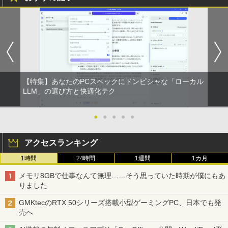
【特集】あなたのPCスペックにドンピシャな「ローカル
LLM」の選び方と快適化テク
●
●
●
●
●
アクセスランキング
1時間
24時間
1週間
1カ月
メモリ8GBで仕事なんて無理……そう思っていた時期が僕にもあ
りました
GMKtecのRTX 50シリーズ搭載小型ゲーミングPC、日本でも発
売へ