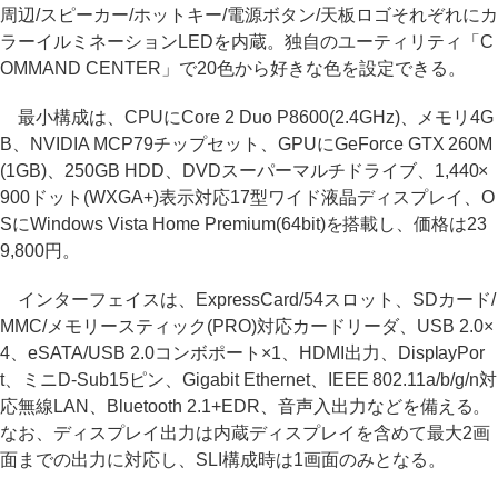
周辺/スピーカー/ホットキー/電源ボタン/天板ロゴそれぞれにカ
ラーイルミネーションLEDを内蔵。独自のユーティリティ「C
OMMAND CENTER」で20色から好きな色を設定できる。
最小構成は、CPUにCore 2 Duo P8600(2.4GHz)、メモリ4G
B、NVIDIA MCP79チップセット、GPUにGeForce GTX 260M
(1GB)、250GB HDD、DVDスーパーマルチドライブ、1,440×
900ドット(WXGA+)表示対応17型ワイド液晶ディスプレイ、O
SにWindows Vista Home Premium(64bit)を搭載し、価格は23
9,800円。
インターフェイスは、ExpressCard/54スロット、SDカード/
MMC/メモリースティック(PRO)対応カードリーダ、USB 2.0×
4、eSATA/USB 2.0コンボポート×1、HDMI出力、DisplayPor
t、ミニD-Sub15ピン、Gigabit Ethernet、IEEE 802.11a/b/g/n対
応無線LAN、Bluetooth 2.1+EDR、音声入出力などを備える。
なお、ディスプレイ出力は内蔵ディスプレイを含めて最大2画
面までの出力に対応し、SLI構成時は1画面のみとなる。