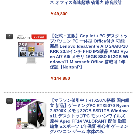
￥1,653
8GB SSD1TB(最大) 大容量バッテリービ
ネ オフィス高速起動 省電力 静音設計
レスイヤホン Bluetooth 5.4 ノイズキャンセ
ジネス 大学生 プレゼント 学生向け
リング ANC 36時間再生
￥49,800
￥29,800
￥2,980
【公式・直販】Copilot＋PC デスクトッ
4
本日10倍！高性能第10世代Core i7-1061
プパソコン PC 一体型 Office付き 可能
4
0Uノートパソコン 中古 Dynabook G83
新品 Lenovo IdeaCentre AIO 24AKP10
超軽量約779g メモリ最大16GB 新品SSD
KRK 23.8インチ FHD IPS液晶 AMD Ryz
1TB 13.3インチ HDMI搭載 WEBカメラ5
en AI7 AI5 メモリ 16GB SSD 512GB Wi
GWIFI Bluetooth内蔵 中古パソコン Mic
ndows11 Microsoft Office 搭載可 1年
rosoftOffice2024可 Windows11 送料無
保証【NortonP】
料 持ち運び便利
￥144,980
￥27,600
【マラソン値引中！RTX5070搭載 国内組
5
本日超得 P5倍｜MS Office 2024 H&B 搭
立 新品】ゲーミングPC RTX5070 Ryzen
5
載｜中古 2in1 ノートパソコン Windows
7 5700X メモリ32GB SSD1TB Window
11 Office付き｜HP Elite Dragonfly 2in1
s11 デスクトップPC モンハンワイルズ
｜Core i5 第8世代 8265U メモリ 8GB S
原神 Apex FF14 VALORANT 配信 動画
SD 256GB 13.3型 FHD 1,920×1,080 タ
編集 eスポーツ 1年保証 初心者 ゲーミン
ッチパネル WEBカメラ LTE 対応｜中古
グパソコン ゲーム 本体のみ
パソコン 2-in-1 タブレットPC