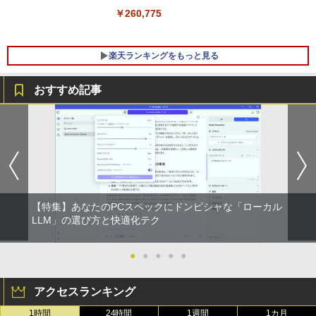
￥260,775
￥49,800
楽天ランキングをもっと見る
おすすめ記事
8K DisplayPort ケーブル 1.4規格240Hz
おいしい！イラストレッスン クレパス
1
1
対応 ディスプレイポート ケーブル dpケ
で描きました [ momo ]
ーブル HDR対応 8K@60HZ/4K@144Hz/
2K@240Hz 32.4Gbps ハイスピード DP
￥1,518
ケーブル ナイロン編み PC テレビ PS5 P
S4 PS3 対応
￥1,000
【特集】あなたのPCスペックにドンピシャな「ローカル
[新品]カードキャプターさくら (1-12巻
LLM」の選び方と快適化テク
2
全巻) 全巻セット
Yoothi 互換品 液晶 14.0インチ Dell Lati
●
●
●
●
●
￥8,580
2
tude 14 3410 P129G P129G001 P129G
002 タッチ非搭載 対応 FullHD 1920x10
アクセスランキング
80 IPS LED LCD 液晶ディスプレイ 修理
交換用液晶パネル
1時間
24時間
1週間
1カ月