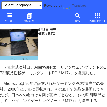
Powered by
Translate
デル、Alienwareブランドの17型ゲーミングノート
カテゴリ
過去記事
検索
Impressサイト
～Core 2 Extreme/GeForce GTX 280M選択可能
6月3日 発売
価格：BTO
M17x(スペース・ブラック)
デル株式会社は、Alienware(エーリアンウェア)ブランドの1
7型液晶搭載ゲーミングノートPC「M17x」を発売した。
Alienwareは'96年に設立されたゲーミングPC製造専門の会
社。2006年にデルに買収され、その傘下で製品を展開してき
たが、日本への進出は今回が初めてとなる。その第1弾製品と
して、ハイエンドゲーミングノート「M17x」を発売する。