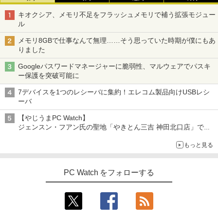
公式テキスト 年金アドバイザー3級 2
3
￥9,800
026年度受験用 [ 経済法令研究会 ]
キオクシア、メモリ不足をフラッシュメモリで補う拡張モジュー
ル
￥2,530
メモリ8GBで仕事なんて無理……そう思っていた時期が僕にもあ
【お買い物マラソ開催中！P最大31.5%還
3
りました
元】【五年保証】24インチゲーミングモ
ニター 200Hz 1ms応答 FHD 非光沢 Fast
Googleパスワードマネージャーに脆弱性、マルウェアでパスキ
IPSパネル FreeSync FHD HDR10 DC1-
永瀬廉 プレミアムBOX[本/雑誌] 【初回
4
ー保護を突破可能に
P380% sRGB110% 角度調整 目に優しい
限定版】(仮) (単行本・ムック) / 永瀬廉
VESA対応 HDMI+DP搭載 5年保証 スピー
7デバイスを1つのレシーバに集約！エレコム製品向けUSBレシ
カー内蔵 HDMIケーブル付き MFG24F4
￥8,800
ーバ
Minifire
【やじうまPC Watch】
￥13,999
ジェンスン・フアン氏の聖地「やきとん三吉 神田北口店」で
「ご来店記念コース」を娘と堪能
異世界居酒屋「のぶ」(22) 【電子書籍】[
5
もっと見る
～コース名を変更したのはNVIDIAに怒られたからではない
蝉川 夏哉 ]
アイ・オー・データ機器 LCD-DF241ED
4
B-A
￥924
PC Watch をフォローする
￥18,090
液晶ディスプレイ アイオーデータ LCD-
5