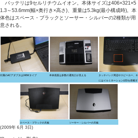
バッテリは9セルリチウムイオン。本体サイズは406×321×5
1.3～53.6mm(幅×奥行き×高さ)、重量は5.3kg(最小構成時)。本
体色はスペース・ブラックとソーサー・シルバーの2種類が用
意される。
付属のACアダプタは240Wタイプ
本体底面は多数の通気口が見える
タッチパッド周辺やスピーカー、キ
にはイルミネーションLEDを搭載す
スペース・ブラックの天板
ソーサー・シルバーの天板
(2009年 6月 3日)