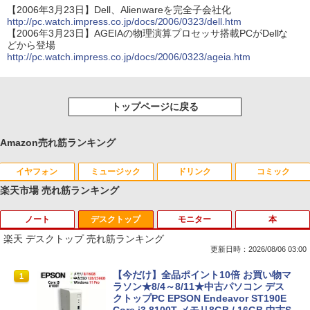
【2006年3月23日】Dell、Alienwareを完全子会社化
http://pc.watch.impress.co.jp/docs/2006/0323/dell.htm
【2006年3月23日】AGEIAの物理演算プロセッサ搭載PCがDellな
どから登場
http://pc.watch.impress.co.jp/docs/2006/0323/ageia.htm
トップページに戻る
Amazon売れ筋ランキング
イヤフォン
ミュージック
ドリンク
コミック
楽天市場 売れ筋ランキング
ノート
デスクトップ
モニター
本
Anker Soundcore P40i オフホワイト
BRUCE WAYNE feat. Flo Milli, ATL Jacob
【Amazon.co.jp限定】 い・ろ・は・す 2L P
薬屋のひとりごと 17巻 (デジタル版ビッグガ
[Explicit]
ET ラベルレス ×8本
ンガンコミックス)
楽天 デスクトップ 売れ筋ランキング
￥5,990
更新日時：2026/08/06 03:00
￥250
￥1,001
￥770
2025福袋 数量限定 ノートパソコン 富士
【今だけ】全品ポイント10倍 お買い物マ
1
1
通 NEC DELL 等Core i5 超高速新品SSD
ラソン★8/4～8/11★中古パソコン デス
256GB メモリ8GB WIFI Bluetooth 15.6
クトップPC EPSON Endeavor ST190E
Anker Soundcore P31i ブラック
BRUCE WAYNE feat. Flo Milli, ATL Jacob
by Amazon 天然水 ラベルレス 500ml ×24本
異世界居酒屋「のぶ」(22) (角川コミックス・