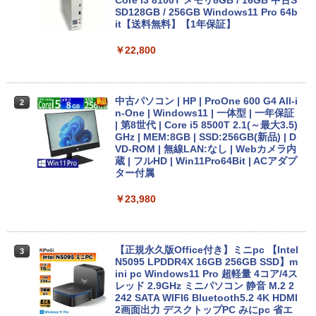
インチ大画面 中古パソコン アウトレット
Core i3 8100T メモリ8GB / 16GB 中古S
[Explicit]
富士山の天然水 バナジウム含有 水 ミネラル
エース)
Polaris Office付き Win10/Win11選べる!
SD128GB / 256GB Windows11 Pro 64b
ウォーター ペットボトル 静岡県産 500ミリリ
送料無料 中古ノートパソコン 期限限定
it【送料無料】【1年保証】
￥4,990
ットル (Smart Basic)
初心者安心保証 初期設定済 返品OK
￥250
￥832
￥22,800
￥1,380
￥15,000
Anker Soundcore Liberty 5 ミッドナイトブ
On My Road (Stadium ver.)
HUNTER×HUNTER モノクロ版 39 (ジャンプ
ラック
コミックスDIGITAL)
by Amazon 天然水ラベルレス 2L×9本
中古パソコン | HP | ProOne 600 G4 All-i
2
【マラソンセール期間中ポイント5倍】中
n-One | Windows11 | 一体型 | 一年保証
￥250
2
古ノートパソコン 第11世代 Core i5 メモ
| 第8世代 | Core i5 8500T 2.1(～最大3.5)
￥14,990
￥572
￥1,117
リ16GB M.2 SSD256GB 13.3インチ フ
GHz | MEM:8GB | SSD:256GB(新品) | D
ルHD ノングレア Webカメラ 無線LAN
VD-ROM | 無線LAN:なし | Webカメラ内
Wi-Fi Bluetooth Windows11 東芝 dyna
蔵 | フルHD | Win11Pro64Bit | ACアダプ
book G83/HS 初期設定済 すぐ使える 90
ター付属
【2026年アップグレード版】AOKIMI ワイヤ
BUGS LIFE
スーパーの裏でヤニ吸うふたり 9巻 (デジタル
日保証 送料無料
レスイヤホン bluetooth イヤホン V12 小型
版ビッグガンガンコミックス)
by Amazon 炭酸水 ラベルレス 500ml ×24本
￥23,980
軽量 ブルートゥースHi-Fi 最大36時間再生 ぶ
強炭酸水 ペットボトル 500ミリリットル (Sm
￥250
￥29,980
るーとゅーす コードレス ENCノイズキャン
art Basic)
￥810
セリング 自動ペアリング Type-C充電 マイク
付き 防水 タッチ式音量調整 スポーツ/通勤/通
￥1,625
学/WEB会議(ホワイト)
【正規永久版Office付き】ミニpc 【Intel
3
【新品】【楽天1位！】ノートパソコン
N5095 LPDDR4X 16GB 256GB SSD】m
3
On My Road (Stadium ver.)
ONE PIECE モノクロ版 115 (ジャンプコミッ
新品第13世代CPU搭載ノートPC Office
ini pc Windows11 Pro 超軽量 4コア/4ス
￥1,964
クスDIGITAL)
コカ・コーラ やかんの麦茶 from 爽健美茶 ラ
付きノートパソコン 初心者向け Window
レッド 2.9GHz ミニパソコン 静音 M.2 2
ベルレス 650mlPET×24本
￥250
s11 初期設定済 Webカメラ zoom 日本語
242 SATA WIFI6 Bluetooth5.2 4K HDMI
￥594
キーボード 14.1型 Intel Celeron メモリ
2画面出力 デスクトップPC みにpc 省エ
Xiaomi シャオミ REDMI Buds 8 Lite ワイヤ