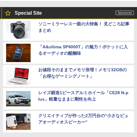
DF241ED LCD-DF241EDB-A [「5年保
証」DP搭載23.8型ワイド液晶 ブラック]
Special Site
￥18,090
ソニーミラーレス一眼の大特集！ 見どころ記事
まとめ
「A&ultima SP4000T」の魅力！ポケットに入
るオーディオの醍醐味
お値段そのままでメモリ倍増！メモリ32GBの
「お得なゲーミングノート」
レイズ鍛造1ピースアルミホイール「CE28 N-p
lus」軽量なままに剛性を向上
クリエイティブが作った2万円台の“小さなピュ
アオーディオスピーカー”